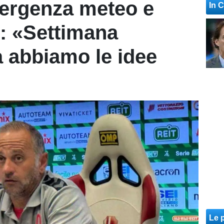
mergenza meteo e
In 
o: «Settimana
 abbiamo le idee
Le p