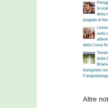
Perugi
la scal
della 
progetto di Al
Livorn
sulla
abbona
della Curva No
Trento
della 
Briama
triangolare con
Campodarseg
Altre not