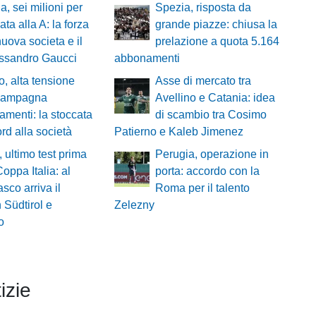
a, sei milioni per
Spezia, risposta da
ata alla A: la forza
grande piazze: chiusa la
nuova societa e il
prelazione a quota 5.164
essandro Gaucci
abbonamenti
o, alta tensione
Asse di mercato tra
 campagna
Avellino e Catania: idea
menti: la stoccata
di scambio tra Cosimo
rd alla società
Patierno e Kaleb Jimenez
, ultimo test prima
Perugia, operazione in
Coppa Italia: al
porta: accordo con la
sco arriva il
Roma per il talento
 Südtirol e
Zelezny
o
izie