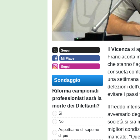
Il
Vicenza
si a
Segui
Franciacorta i
Mi Piace
che stanno fla
Segui
consueta confe
una settimana v
Sondaggio
defezioni dell'
Riforma campionati
evitare i pass
professionisti sarà la
morte dei Dilettanti?
Il freddo inten
Si
avversario deg
società si sia
No
migliori condi
Aspettiamo di saperne
di più
mancate. "Que