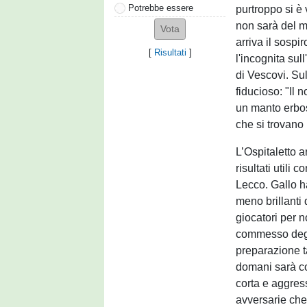
Potrebbe essere
purtroppo si è
non sarà del m
arriva il sospir
[
Risultati
]
l'incognita sul
di Vescovi. Sul
fiducioso: "Il
un manto erbos
che si trovano 
L’Ospitaletto a
risultati utili
Lecco. Gallo ha
meno brillanti 
giocatori per n
commesso degli
preparazione ta
domani sarà co
corta e aggres
avversarie che 