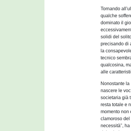
Tornando all'u
qualche soffer
dominato il gio
eccessivament
solidi del soli
precisando di 
la consapevolez
tecnico sembra
qualcosina, ma
alle caratterist
Nonostante la 
nascere le voc
societaria già 
resta totale e
momento non c
clamoroso del 
necessità", ha