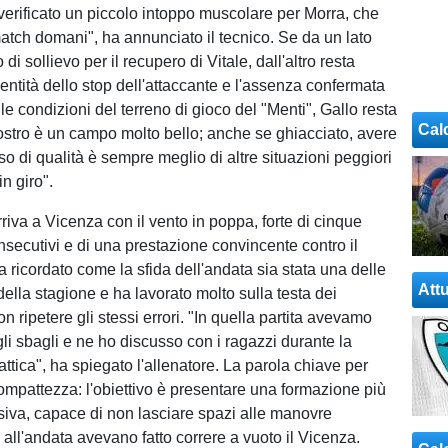
 verificato un piccolo intoppo muscolare per Morra, che
atch domani", ha annunciato il tecnico. Se da un lato
o di sollievo per il recupero di Vitale, dall'altro resta
l'entità dello stop dell'attaccante e l'assenza confermata
le condizioni del terreno di gioco del "Menti", Gallo resta
Cal
 nostro è un campo molto bello; anche se ghiacciato, avere
o di qualità è sempre meglio di altre situazioni peggiori
in giro".
rriva a Vicenza con il vento in poppa, forte di cinque
 consecutivi e di una prestazione convincente contro il
 ricordato come la sfida dell'andata sia stata una delle
Attu
della stagione e ha lavorato molto sulla testa dei
on ripetere gli stessi errori. "In quella partita avevamo
 sbagli e ne ho discusso con i ragazzi durante la
ttica", ha spiegato l'allenatore. La parola chiave per
mpattezza: l'obiettivo è presentare una formazione più
siva, capace di non lasciare spazi alle manovre
all'andata avevano fatto correre a vuoto il Vicenza.