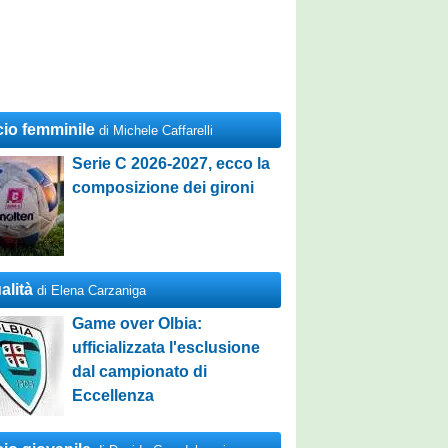
cio femminile
di Michele Caffarelli
Serie C 2026-2027, ecco la
composizione dei gironi
alità
di Elena Carzaniga
Game over Olbia:
ufficializzata l'esclusione
dal campionato di
Eccellenza