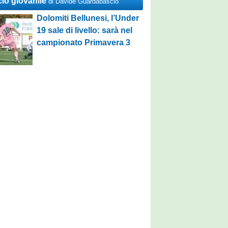
cio giovanile
di Davide Guardabascio
Dolomiti Bellunesi, l’Under
19 sale di livello: sarà nel
campionato Primavera 3