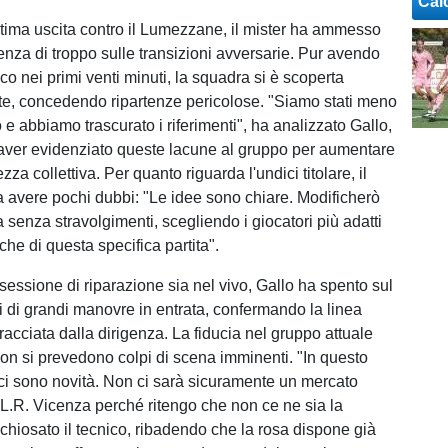
Cal
ltima uscita contro il Lumezzane, il mister ha ammesso
enza di troppo sulle transizioni avversarie. Pur avendo
co nei primi venti minuti, la squadra si è scoperta
e, concedendo ripartenze pericolose. "Siamo stati meno
to e abbiamo trascurato i riferimenti", ha analizzato Gallo,
aver evidenziato queste lacune al gruppo per aumentare
za collettiva. Per quanto riguarda l'undici titolare, il
 avere pochi dubbi: "Le idee sono chiare. Modificherò
 senza stravolgimenti, scegliendo i giocatori più adatti
iche di questa specifica partita".
sessione di riparazione sia nel vivo, Gallo ha spento sul
i di grandi manovre in entrata, confermando la linea
tracciata dalla dirigenza. La fiducia nel gruppo attuale
 non si prevedono colpi di scena imminenti. "In questo
i sono novità. Non ci sarà sicuramente un mercato
L.R. Vicenza perché ritengo che non ce ne sia la
 chiosato il tecnico, ribadendo che la rosa dispone già