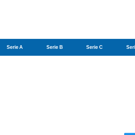
Serie A
Serie B
Serie C
Ser