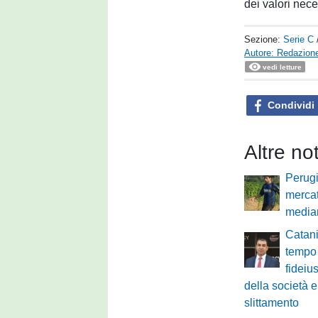
dei valori nec
Sezione:
Serie C
Autore: Redazione
vedi letture
Condividi
Altre no
Perugi
mercat
median
Catani
tempo 
fideiu
della società e
slittamento