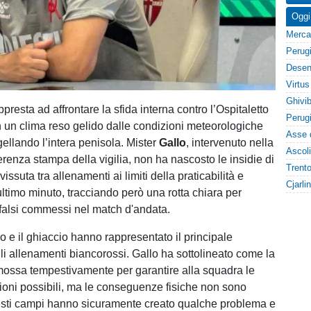
Oggi
ppresta ad affrontare la sfida interna contro l’Ospitaletto
n un clima reso gelido dalle condizioni meteorologiche
gellando l’intera penisola. Mister
Gallo
, intervenuto nella
renza stampa della vigilia, non ha nascosto le insidie di
issuta tra allenamenti ai limiti della praticabilità e
ultimo minuto, tracciando però una rotta chiara per
i falsi commessi nel match d'andata.
so e il ghiaccio hanno rappresentato il principale
li allenamenti biancorossi. Gallo ha sottolineato come la
 mossa tempestivamente per garantire alla squadra le
zioni possibili, ma le conseguenze fisiche non sono
sti campi hanno sicuramente creato qualche problema e