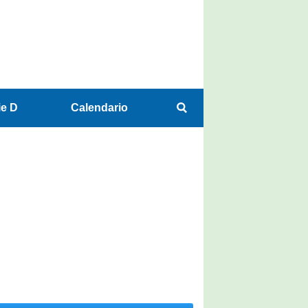
ie D
Calendario