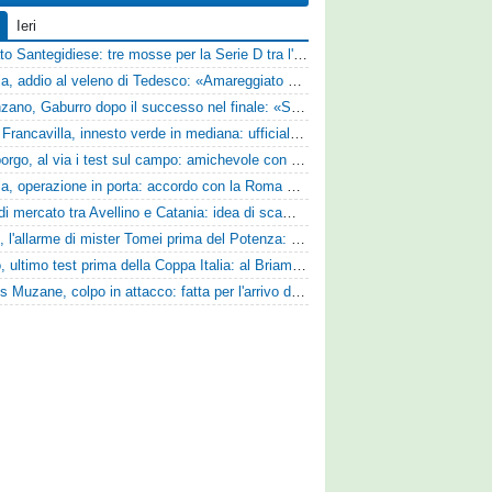
Ieri
Mercato Santegidiese: tre mosse per la Serie D tra l'ingaggio di Diakhate e due rinnovi chiave
Perugia, addio al veleno di Tedesco: «Amareggiato dalle parole di Alessandro Gaucci, mi hanno ferito umanamente»
Desenzano, Gaburro dopo il successo nel finale: «Sapevamo che avremmo sofferto, ma si è vista la voglia di vincere»
Virtus Francavilla, innesto verde in mediana: ufficiale l'arrivo del classe 2008 Gianluca Ajello
Ghiviborgo, al via i test sul campo: amichevole con il Fratres Perignano e sguardo al nuovo girone E
Perugia, operazione in porta: accordo con la Roma per il talento Zelezny
Asse di mercato tra Avellino e Catania: idea di scambio tra Cosimo Patierno e Kaleb Jimenez
Ascoli, l'allarme di mister Tomei prima del Potenza: «Mettiamoci l'elmetto, l'obiettivo è la salvezza e non dobbiamo vendere fumo!»
Trento, ultimo test prima della Coppa Italia: al Briamasco arriva il triangolare con Südtirol e Campodarsego
Cjarlins Muzane, colpo in attacco: fatta per l'arrivo di Franck Djoulou