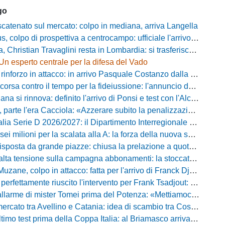
go
catenato sul mercato: colpo in mediana, arriva Langella
 colpo di prospettiva a centrocampo: ufficiale l'arrivo di Bilal Khamlich
 Christian Travaglini resta in Lombardia: si trasferisce in Serie D
Un esperto centrale per la difesa del Vado
inforzo in attacco: in arrivo Pasquale Costanzo dalla Paganese
contro il tempo per la fideiussione: l'annuncio della società e le ragioni dello slittamento
a si rinnova: definito l'arrivo di Ponsi e test con l'Alcione
rte l'era Cacciola: «Azzerare subito la penalizzazione, saremo camaleontici»
rie D 2026/2027: il Dipartimento Interregionale corregge il tabellone, ecco i nuovi abbinamenti
lioni per la scalata alla A: la forza della nuova societa e il progetto di Alessandro Gaucci
posta da grande piazze: chiusa la prelazione a quota 5.164 abbonamenti
 tensione sulla campagna abbonamenti: la stoccata della Curva Nord alla società
uzane, colpo in attacco: fatta per l'arrivo di Franck Djoulou
fettamente riuscito l'intervento per Frank Tsadjout: il comunicato del club
i mister Tomei prima del Potenza: «Mettiamoci l'elmetto, l'obiettivo è la salvezza e non dobbiamo vendere fumo!»
to tra Avellino e Catania: idea di scambio tra Cosimo Patierno e Kaleb Jimenez
test prima della Coppa Italia: al Briamasco arriva il triangolare con Südtirol e Campodarsego