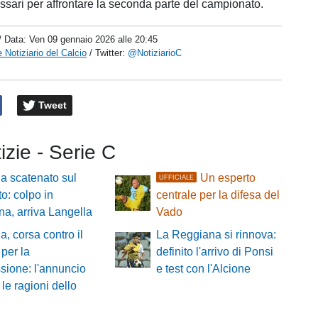
essari per affrontare la seconda parte del campionato.
/ Data:
Ven 09 gennaio 2026 alle 20:45
 Notiziario del Calcio
/ Twitter:
@NotiziarioC
Tweet
tizie - Serie C
a scatenato sul
Un esperto
UFFICIALE
o: colpo in
centrale per la difesa del
a, arriva Langella
Vado
a, corsa contro il
La Reggiana si rinnova:
per la
definito l'arrivo di Ponsi
ssione: l'annuncio
e test con l'Alcione
 le ragioni dello