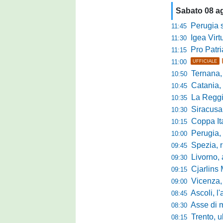
Sabato 08 a
Perugia s
11:45
Igea Virtus,
11:30
Pro Patria,
11:15
11:00
UFFICIALE
Ternana, r
10:50
Catania, corsa 
10:45
La Reggian
10:35
Siracusa, pa
10:30
Coppa Italia Se
10:15
Perugia, sei mi
10:00
Spezia, ris
09:45
Livorno, alta
09:30
Cjarlins M
09:15
Vicenza, per
09:00
Ascoli, l'allarme d
08:45
Asse di merca
08:30
Trento, ultimo 
08:15