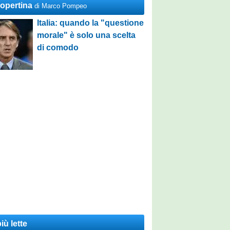
Copertina
di Marco Pompeo
Italia: quando la "questione
morale" è solo una scelta
di comodo
iù lette