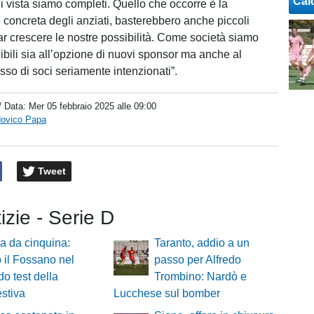
Cal
i vista siamo completi. Quello che occorre è la
 concreta degli anziati, basterebbero anche piccoli
far crescere le nostre possibilità. Come società siamo
bili sia all’opzione di nuovi sponsor ma anche al
sso di soci seriamente intenzionati”.
/ Data:
Mer 05 febbraio 2025 alle 09:00
dovico Papa
Tweet
tizie - Serie D
a da cinquina:
Taranto, addio a un
o il Fossano nel
passo per Alfredo
o test della
Trombino: Nardò e
stiva
Lucchese sul bomber