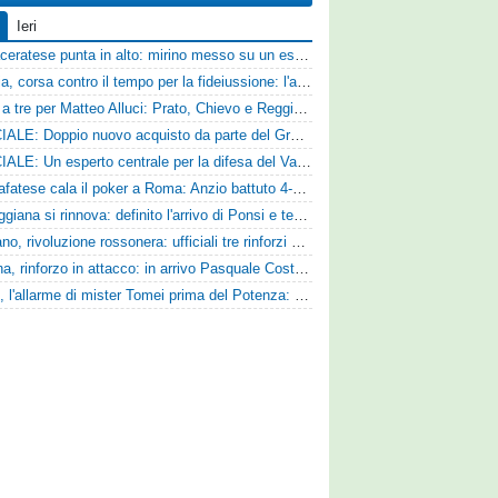
Ieri
La Maceratese punta in alto: mirino messo su un esperto centrocampista
Catania, corsa contro il tempo per la fideiussione: l'annuncio della società e le ragioni dello slittamento
Corsa a tre per Matteo Alluci: Prato, Chievo e Reggina sul centrocampista
UFFICIALE: Doppio nuovo acquisto da parte del Grosseto
UFFICIALE: Un esperto centrale per la difesa del Vado
La Scafatese cala il poker a Roma: Anzio battuto 4-1 con le reti di Palmieri, Esposito, Suhs e Maggio
La Reggiana si rinnova: definito l'arrivo di Ponsi e test con l'Alcione
Lanciano, rivoluzione rossonera: ufficiali tre rinforzi e nuovo assetto al vertice del club
Ternana, rinforzo in attacco: in arrivo Pasquale Costanzo dalla Paganese
Ascoli, l'allarme di mister Tomei prima del Potenza: «Mettiamoci l'elmetto, l'obiettivo è la salvezza e non dobbiamo vendere fumo!»