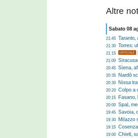
Altre not
Sabato 08 a
Taranto, a
21:45
Torres: u
21:30
21:15
UFFICIALE
Siracusa sc
21:00
Siena, aff
20:45
Nardò scate
20:35
Nissa travol
20:30
Colpo a cen
20:20
Fasano, la
20:15
Spal, mercat
20:00
Savoia, ob
19:45
Milazzo subi
19:30
Cosenza-
19:15
Chieti, salva
19:00