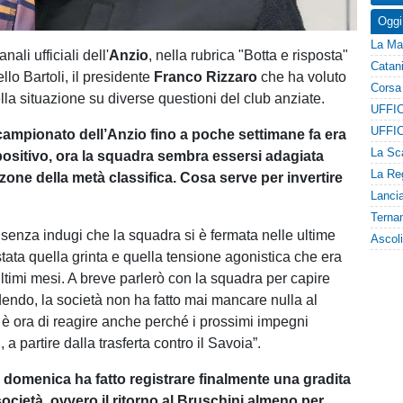
Oggi
nali ufficiali dell'
Anzio
, nella rubrica "Botta e risposta"
llo Bartoli, il presidente
Franco Rizzaro
che ha voluto
ella situazione su diverse questioni del club anziate.
 campionato dell’Anzio fino a poche settimane fa era
sitivo, ora la squadra sembra essersi adagiata
zone della metà classifica. Cosa serve per invertire
 senza indugi che la squadra si è fermata nelle ultime
stata quella grinta e quella tensione agonistica che era
ltimi mesi. A breve parlerò con la squadra per capire
endo, la società non ha fatto mai mancare nulla al
 è ora di reagire anche perché i prossimi impegni
 a partire dalla trasferta contro il Savoia”.
i domenica ha fatto registrare finalmente una gradita
società, ovvero il ritorno al Bruschini almeno per