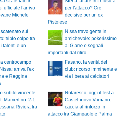
sa scatenato in
Siena, affare in chiusura
: ufficiale l'arrivo
per l'attacco? Ore
ovane Michele
decisive per un ex
Pistoiese
scatenato sul
Nissa travolgente in
o: triplo colpo tra
amichevole: pokerissimo
i talenti e un
al Giarre e segnali
importanti dal ritiro
 a centrocampo
Fasano, la verità del
Nissa: arriva l'ex
club: ricorso imminente e
na e Reggina
via libera ai calciatori
a
o subito vincente
Notaresco, oggi il test a
ti Mamertino: 2-1
Castelnuovo Vomano:
essana Riviera tra
caccia al rinforzo in
ato
attacco tra Giampaolo e Palma