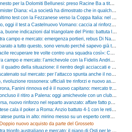
to per la Dolomiti Bellunesi: preso Racine Ba a titolo definitivo
ister Diana: «La società ha dimostrato che in qualche giorno...»
o test con la Fezzanese verso la Coppa Italia: nel mirino la sfida con la Torres
i il test a Castelnuovo Vomano: caccia al rinforzo in attacco tra Giampaolo e Palma
e indicazioni dal triangolare del Pinto: battuta l'Ischia, ora c'è il Cassino prima della Coppa
ampo e mercato: emergenza portieri, rebus Di Nardo e le manovre del ds Foggia
a tutto questo, sono venuto perché sapevo già tutto»: la carica di Nesta al popolo irpino
ecuperare tre volte contro una squadra così»: Calabro promuove il carattere del suo Padova
po e mercato: l'amichevole con la Fidelis Andria, le parole di Pelosi e l'idea Conti
uadro della situazione: il rientro degli acciaccati e le trattative di mercato
atenato sul mercato: per l'attacco spunta anche il nome di Okaka
oluzione rossonera: ufficiali tre rinforzi e nuovo assetto al vertice del club
 Fanini rinnova ed è il nuovo capitano: mercato tra colpi esperti e l'addio a Daffara
luso il ritiro a Palena: oggi amichevole con un club di D verso la Coppa
, nuovo rinforzo nel reparto avanzato: affare fatto per Della Pietra
ala il poker a Roma: Anzio battuto 4-1 con le reti di Palmieri, Esposito, Suhs e Maggio
ese punta in alto: mirino messo su un esperto centrocampista
Doppio nuovo acquisto da parte del Grosseto
rionfo australiano e mercato: il piano di Osti per le uscite e la suggestione Almena