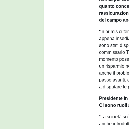
quanto concer
rassicurazion
del campo an
“In primis ci 
appena insedia
sono stati disp
commissario Ta
momento possia
un risparmio n
anche il proble
passo avanti, 
a disputare le 
Presidente in
Ci sono ruoli
“La società si
anche introdott