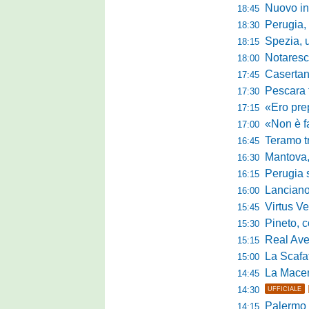
Nuovo innes
18:45
Perugia, m
18:30
Spezia, ultim
18:15
Notaresco, ogg
18:00
Casertana, buon
17:45
Pescara tra c
17:30
«Ero preparato 
17:15
«Non è facile r
17:00
Teramo tra cam
16:45
Mantova, il q
16:30
Perugia sc
16:15
Lanciano, riv
16:00
Virtus Verona,
15:45
Pineto, conc
15:30
Real Aversa
15:15
La Scafatese c
15:00
La Macerat
14:45
14:30
UFFICIALE
Palermo tra t
14:15