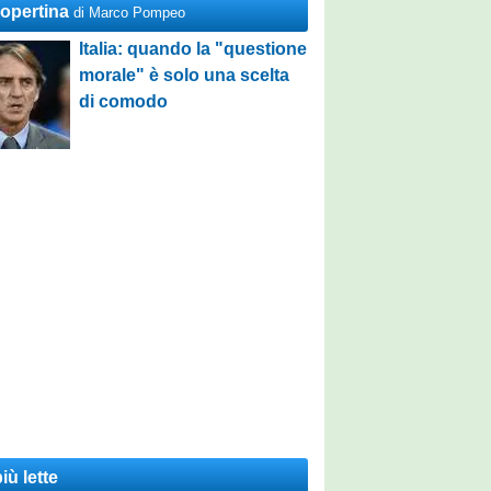
Copertina
di Marco Pompeo
Italia: quando la "questione
morale" è solo una scelta
di comodo
iù lette