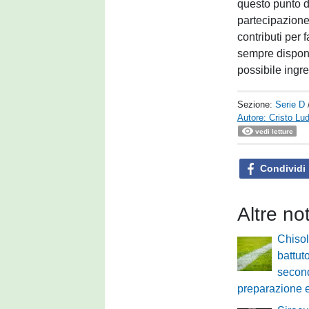
questo punto d
partecipazione
contributi per 
sempre disponi
possibile ingre
Sezione:
Serie D
Autore: Cristo Lu
vedi letture
Condividi
Altre no
Chisol
battut
second
preparazione e