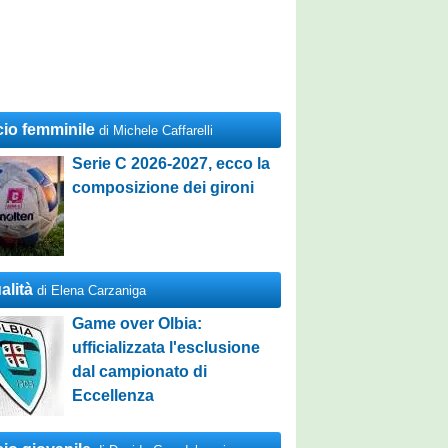
cio femminile
di Michele Caffarelli
Serie C 2026-2027, ecco la
composizione dei gironi
alità
di Elena Carzaniga
Game over Olbia:
ufficializzata l'esclusione
dal campionato di
Eccellenza