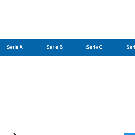
Serie A
Serie B
Serie C
Ser