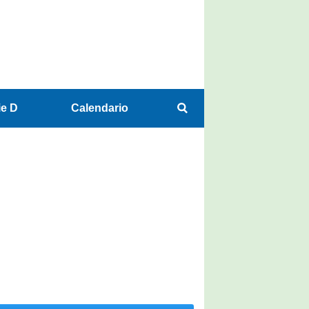
ie D
Calendario