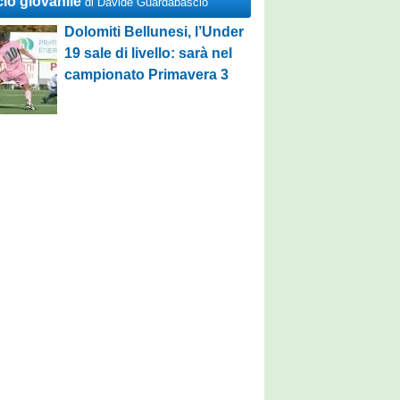
cio giovanile
di Davide Guardabascio
Dolomiti Bellunesi, l’Under
19 sale di livello: sarà nel
campionato Primavera 3