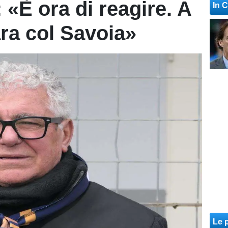
 «È ora di reagire. A
In 
ara col Savoia»
Le p