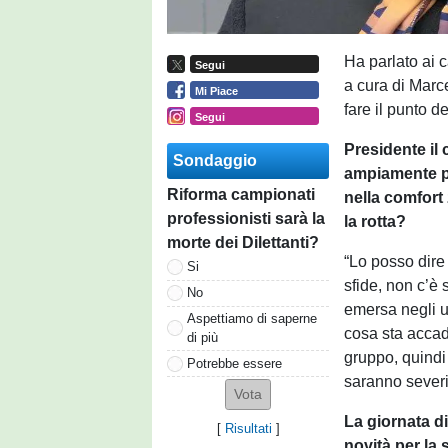
Ha parlato ai ca
Segui
a cura di Marce
Mi Piace
fare il punto d
Segui
Presidente il
Sondaggio
ampiamente po
Riforma campionati
nella comfort 
professionisti sarà la
la rotta?
morte dei Dilettanti?
“Lo posso dire
Si
sfide, non c’è 
No
emersa negli u
Aspettiamo di saperne
cosa sta accad
di più
gruppo, quindi
Potrebbe essere
saranno severi,
La giornata d
[
Risultati
]
novità per la 