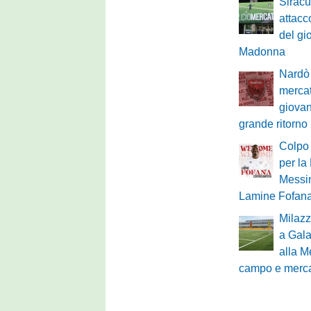
Siracu
attacco
del gi
Madonna
Nardò 
mercat
giovan
grande ritorno
Colpo
per la 
Messi
Lamine Fofan
Milazz
a Gala
alla M
campo e merc