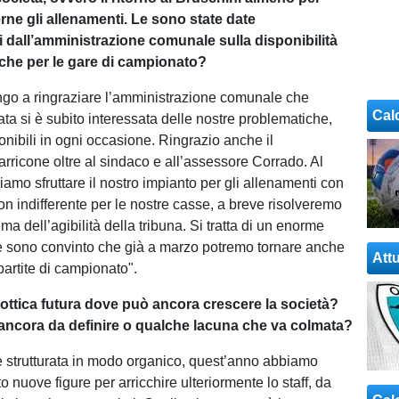
ne gli allenamenti. Le sono state date
i dall’amministrazione comunale sulla disponibilità
che per le gare di campionato?
tengo a ringraziare l’amministrazione comunale che
Cal
ta si è subito interessata delle nostre problematiche,
onibili in ogni occasione. Ringrazio anche il
rricone oltre al sindaco e all’assessore Corrado. Al
mo sfruttare il nostro impianto per gli allenamenti con
on indifferente per le nostre casse, a breve risolveremo
ma dell’agibilità della tribuna. Si tratta di un enorme
e sono convinto che già a marzo potremo tornare anche
Attu
partite di campionato".
 ottica futura dove può ancora crescere la società?
 ancora da definire o qualche lacuna che va colmata?
 è strutturata in modo organico, quest’anno abbiamo
o nuove figure per arricchire ulteriormente lo staff, da