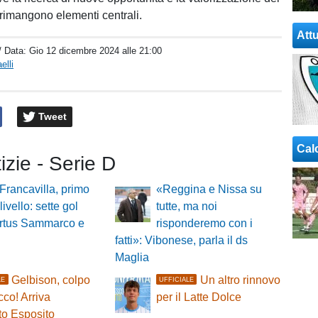
 rimangono elementi centrali.
Attu
/ Data:
Gio 12 dicembre 2024 alle 21:00
elli
Tweet
Cal
tizie - Serie D
 Francavilla, primo
«Reggina e Nissa su
 livello: sette gol
tutte, ma noi
irtus Sammarco e
risponderemo con i
fatti»: Vibonese, parla il ds
Maglia
Gelbison, colpo
Un altro rinnovo
LE
UFFICIALE
cco! Arriva
per il Latte Dolce
to Esposito