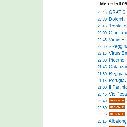
Mercoledì 0
GRATIS - Goo
23:45
Dolomiti Bell
23:30
Trento, dom
23:15
Giuglian
23:00
Virtus Franca
22:45
«Reggina e N
22:30
Virtus Entella
22:15
Picerno, u
22:00
Catanzaro
21:45
Reggiana, no
21:30
Perugia, 
21:15
Il Partini
21:00
Vis Pesaro, u
20:45
20:40
UFFICIALE
20:30
UFFICIALE
20:20
UFFICIALE
Albalonga,
20:15