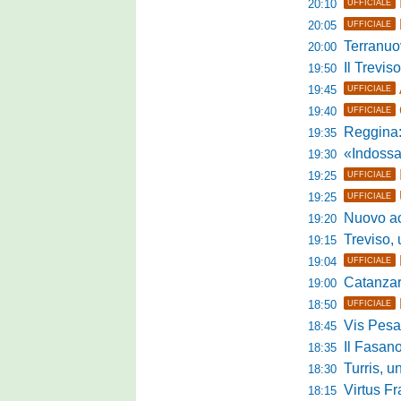
20:10
UFFICIALE
20:05
UFFICIALE
Terranuova Tra
20:00
Il Treviso
19:50
19:45
UFFICIALE
19:40
UFFICIALE
Reggina:
19:35
«Indossare la mag
19:30
19:25
UFFICIALE
19:25
UFFICIALE
Nuovo accordo
19:20
Treviso, uff
19:15
19:04
UFFICIALE
Catanzaro, parl
19:00
18:50
UFFICIALE
Vis Pesaro,
18:45
Il Fasano
18:35
Turris, un p
18:30
Virtus Franc
18:15