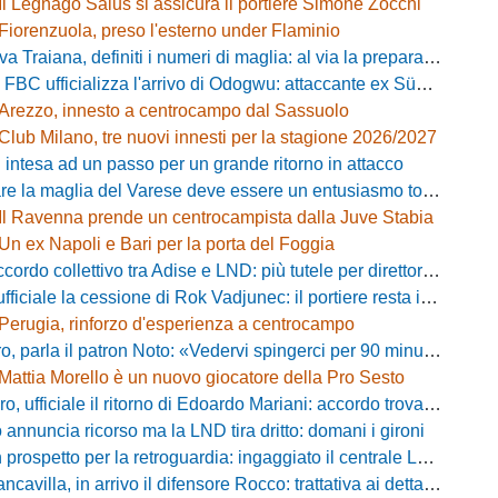
Il Legnago Salus si assicura il portiere Simone Zocchi
Fiorenzuola, preso l'esterno under Flaminio
iana, definiti i numeri di maglia: al via la preparazione e la sfida con il Grosseto
 FBC ufficializza l'arrivo di Odogwu: attaccante ex Südtirol
Arezzo, innesto a centrocampo dal Sassuolo
Club Milano, tre nuovi innesti per la stagione 2026/2027
 intesa ad un passo per un grande ritorno in attacco
lia del Varese deve essere un entusiasmo totale»: mister Ciceri traccia la strada e carica i biancorossi
Il Ravenna prende un centrocampista dalla Juve Stabia
Un ex Napoli e Bari per la porta del Foggia
 collettivo tra Adise e LND: più tutele per direttori sportivi e collaboratori
iciale la cessione di Rok Vadjunec: il portiere resta in Italia, ecco dove
Perugia, rinforzo d'esperienza a centrocampo
a il patron Noto: «Vedervi spingerci per 90 minuti è meraviglioso, costruiamo qualcosa di unico»
Mattia Morello è un nuovo giocatore della Pro Sesto
 ufficiale il ritorno di Edoardo Mariani: accordo trovato con il Venezia
 annuncia ricorso ma la LND tira dritto: domani i gironi
rospetto per la retroguardia: ingaggiato il centrale Leopoldo Battipaglia
avilla, in arrivo il difensore Rocco: trattativa ai dettagli con il Cosenza