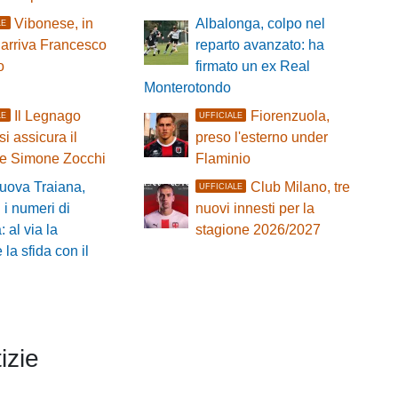
Vibonese, in
Albalonga, colpo nel
LE
 arriva Francesco
reparto avanzato: ha
o
firmato un ex Real
Monterotondo
Il Legnago
Fiorenzuola,
LE
UFFICIALE
si assicura il
preso l'esterno under
re Simone Zocchi
Flaminio
uova Traiana,
Club Milano, tre
UFFICIALE
i i numeri di
nuovi innesti per la
 al via la
stagione 2026/2027
la sfida con il
izie