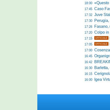
«Questo è l'amb
18:00
Caso Fasano,
17:45
Juve Sta
17:32
Perugia, G
17:30
Fasano, ric
17:26
Colpo in 
17:20
17:15
UFFICIALE
17:05
UFFICIALE
Cosenza, merc
17:00
Organigramma
16:45
BREAKING NEWS 
16:42
Barletta, calc
16:30
Cerignola, e
16:15
Igea Virtus,
16:00