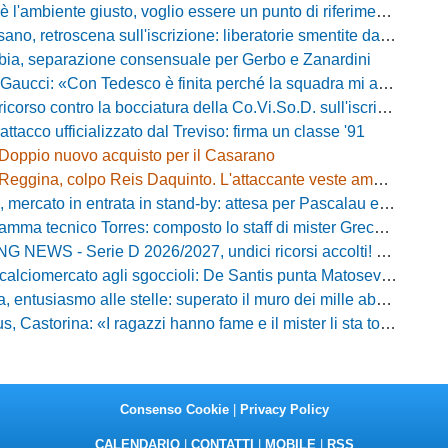
iente giusto, voglio essere un punto di riferimento»: Noah Lewis carica la Dolomiti Bellunesi
 retroscena sull'iscrizione: liberatorie smentite da due calciatori, ecco chi
bia, separazione consensuale per Gerbo e Zanardini
aucci: «Con Tedesco è finita perché la squadra mi addormentava»
orso contro la bocciatura della Co.Vi.So.D. sull'iscrizione in Serie D
attacco ufficializzato dal Treviso: firma un classe '91
Doppio nuovo acquisto per il Casarano
Reggina, colpo Reis Daquinto. L'attaccante veste amaranto
ato in entrata in stand-by: attesa per Pascalau e trattative per la cessione di Ba
 tecnico Torres: composto lo staff di mister Greco per la stagione 2026-2027
- Serie D 2026/2027, undici ricorsi accolti! Fasano bocciato e sei ripescaggi approvati
iomercato agli sgoccioli: De Santis punta Matosevic e Di Noia per completare la rosa
ntusiasmo alle stelle: superato il muro dei mille abbonati, è record storico
 Castorina: «I ragazzi hanno fame e il mister li sta torchiando per bene»
Consenso Cookie
|
Privacy Policy
CALENDARIO
|
CONTATTI
|
MOBILE
|
RSS