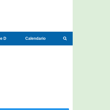
ie D
Calendario