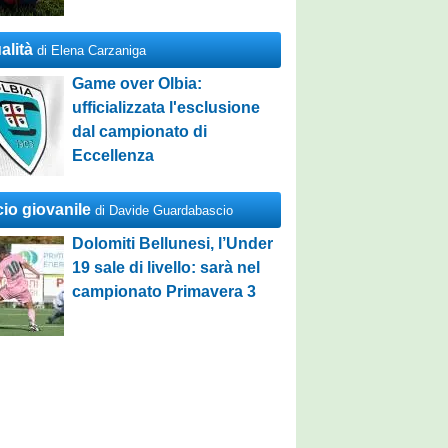
alità
di Elena Carzaniga
Game over Olbia:
ufficializzata l'esclusione
dal campionato di
Eccellenza
cio giovanile
di Davide Guardabascio
Dolomiti Bellunesi, l’Under
19 sale di livello: sarà nel
campionato Primavera 3