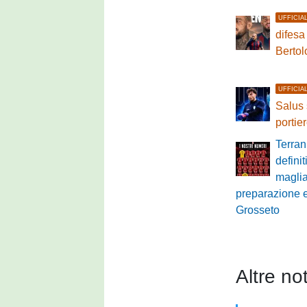
UFFICIA
difesa
Bertol
UFFICIA
Salus 
portie
Terran
definit
maglia:
preparazione e 
Grosseto
Altre not