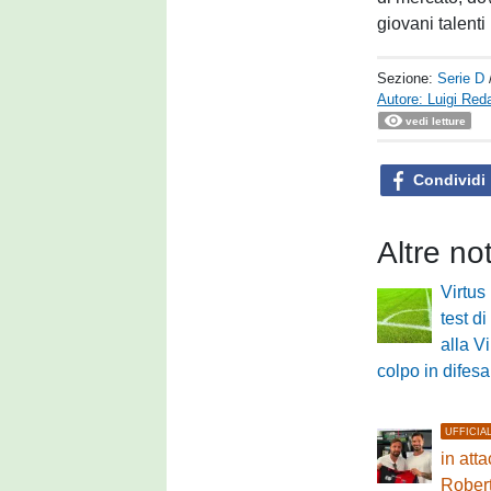
giovani talenti
Sezione:
Serie D
Autore: Luigi Reda
vedi letture
Condividi
Altre no
Virtus
test di
alla V
colpo in difesa
UFFICIA
in atta
Rober