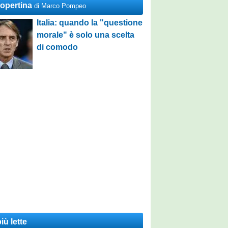
Copertina
di Marco Pompeo
Italia: quando la "questione
morale" è solo una scelta
di comodo
iù lette