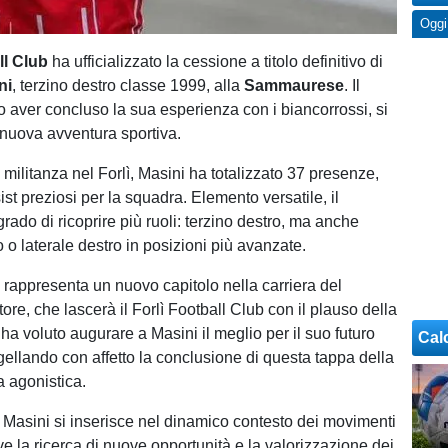
Oggi
ll Club
ha ufficializzato la cessione a titolo definitivo di
ni
, terzino destro classe 1999, alla
Sammaurese
. Il
o aver concluso la sua esperienza con i biancorrossi, si
nuova avventura sportiva.
militanza nel Forlì, Masini ha totalizzato 37 presenze,
st preziosi per la squadra. Elemento versatile, il
grado di ricoprire più ruoli: terzino destro, ma anche
o o laterale destro in posizioni più avanzate.
o rappresenta un nuovo capitolo nella carriera del
ore, che lascerà il Forlì Football Club con il plauso della
b ha voluto augurare a Masini il meglio per il suo futuro
Cal
gellando con affetto la conclusione di questa tappa della
 agonistica.
 Masini si inserisce nel dinamico contesto dei movimenti
e la ricerca di nuove opportunità e la valorizzazione dei