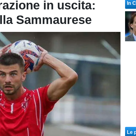
razione in uscita:
In 
alla Sammaurese
Le p