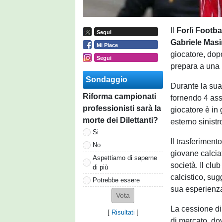
Il
Forlì Footba
Segui
Gabriele Masi
Mi Piace
giocatore, dop
Segui
prepara a una 
Sondaggio
Durante la sua 
Riforma campionati
fornendo 4 assi
professionisti sarà la
giocatore è in 
morte dei Dilettanti?
esterno sinistr
Si
Il trasferiment
No
giovane calciat
Aspettiamo di saperne
società. Il clu
di più
calcistico, sug
Potrebbe essere
sua esperienza
La cessione di
[
Risultati
]
di mercato, dov