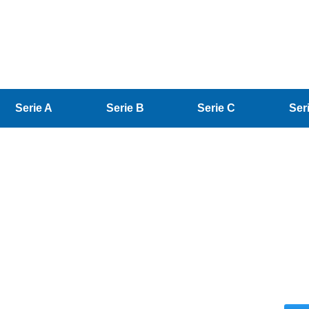
Serie A
Serie B
Serie C
Ser