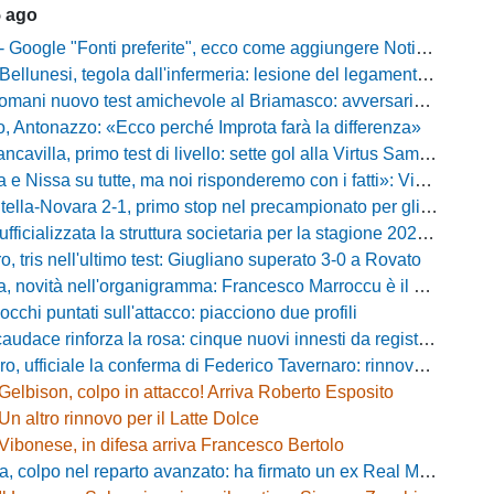
5 ago
gle "Fonti preferite", ecco come aggiungere NotiziarioCalcio alle tue notizie
unesi, tegola dall'infermeria: lesione del legamento crociato per Nicola Masut
ani nuovo test amichevole al Briamasco: avversaria la Roma Under 20
o, Antonazzo: «Ecco perché Improta farà la differenza»
villa, primo test di livello: sette gol alla Virtus Sammarco e colpo in difesa
issa su tutte, ma noi risponderemo con i fatti»: Vibonese, parla il ds Maglia
-Novara 2-1, primo stop nel precampionato per gli azzurri: Forte ribalta Lartey nel finale
fficializzata la struttura societaria per la stagione 2026-2027
, tris nell'ultimo test: Giugliano superato 3-0 a Rovato
vità nell'organigramma: Francesco Marroccu è il nuovo DG dell'Area Tecnica
occhi puntati sull'attacco: piacciono due profili
caudace rinforza la rosa: cinque nuovi innesti da registrare
fficiale la conferma di Federico Tavernaro: rinnovato il prestito dal Venezia
Gelbison, colpo in attacco! Arriva Roberto Esposito
Un altro rinnovo per il Latte Dolce
Vibonese, in difesa arriva Francesco Bertolo
 colpo nel reparto avanzato: ha firmato un ex Real Monterotondo