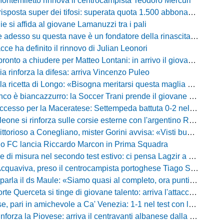
Montemiletto rinnova il centrocampista Teodoro Mercuri
risposta super dei tifosi: superata quota 1.500 abbonamenti
lie si affida al giovane Lamanuzzi tra i pali
sso su questa nave è un fondatore della rinascita»: Davis carica l'ambiente Messina
acce ha definito il rinnovo di Julian Leonori
o a chiudere per Matteo Lontani: in arrivo il giovane talento dello Spezia
ia rinforza la difesa: arriva Vincenzo Puleo
ricetta di Longo: «Bisogna meritarsi questa maglia ogni singolo giorno»
 biancazzurro: la Soccer Trani prende il giovane attaccante ex Monopoli
esso per la Maceratese: Settempeda battuta 0-2 nella ripresa
eone si rinforza sulle corsie esterne con l'argentino Rotela
oso a Conegliano, mister Gorini avvisa: «Visti buoni spunti, ma c'è ancora tanto da lavorare»
rio FC lancia Riccardo Marcon in Prima Squadra
misura nel secondo test estivo: ci pensa Lagzir a piegare l'Equipe Campania
Acquaviva, preso il centrocampista portoghese Tiago Santos
a il ds Maule: «Siamo quasi al completo, ora puntiamo sugli esterni d'attacco»
te Querceta si tinge di giovane talento: arriva l'attaccante Lucchesi
ari in amichevole a Ca' Venezia: 1-1 nel test con la Primavera lagunare
forza la Piovese: arriva il centravanti albanese dalla serie D