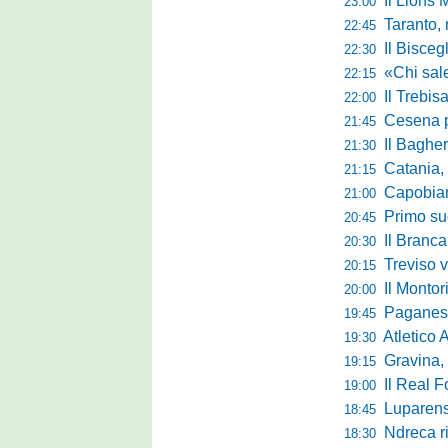
Il Lions 
23:00
Taranto, 
22:45
Il Bisceg
22:30
«Chi sale ade
22:15
Il Trebis
22:00
Cesena pront
21:45
Il Bagher
21:30
Catania, la 
21:15
Capobianco è
21:00
Primo succ
20:45
Il Brancal
20:30
Treviso vittori
20:15
Il Monto
20:00
Paganese di 
19:45
Atletico 
19:30
Gravina, parl
19:15
Il Real For
19:00
Luparense, p
18:45
Ndreca rin
18:30