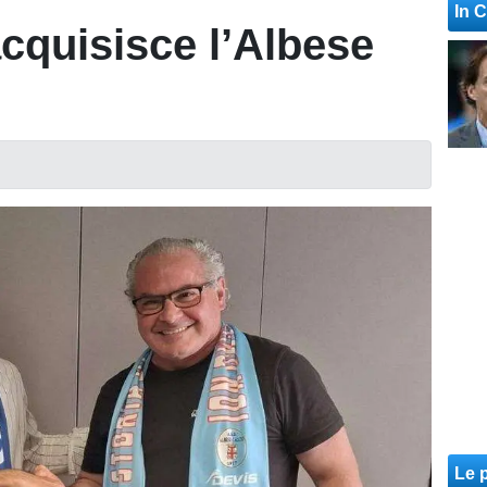
In 
acquisisce l’Albese
Le p