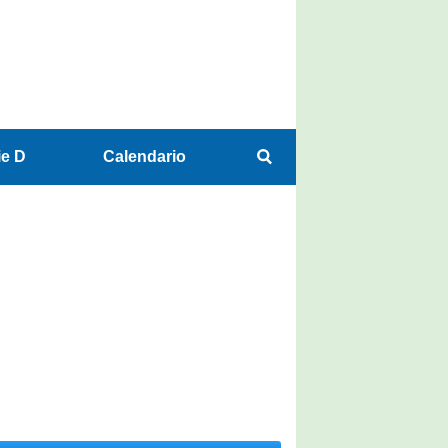
ie D
Calendario