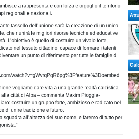
ambisce a rappresentare con forza e orgoglio il territorio
pi regionali e nazionali.
Attu
tante tassello dell’unione sarà la creazione di un unico
le, che riunirà le migliori risorse tecniche ed educative
tà. L’obiettivo è quello di costruire un vivaio forte,
adicato nel tessuto cittadino, capace di formare i talenti
 diventare un punto di riferimento per tutte le famiglie di
Cal
ube.com/watch?v=gWvrqPqR6pg%3Ffeature%3Doembed
ione vogliamo dare vita a una grande realtà calcistica
ro alla città di Alba – commenta Maxim Pioggia-
hiaro: costruire un gruppo forte, ambizioso e radicato nel
ce di unire tradizione e futuro.
a squadra all’altezza del suo nome, e faremo di tutto per
gonista.”