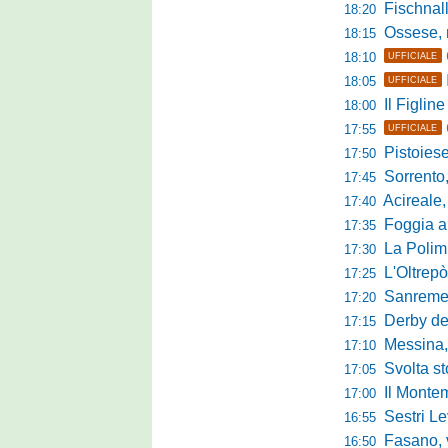
Fischnaller-R
18:20
Ossese, mister C
18:15
18:10
UFFICIALE
18:05
UFFICIALE
Il Figline
18:00
17:55
UFFICIALE
Pistoiese in 
17:50
Sorrento, 
17:45
Acireale,
17:40
Foggia a ca
17:35
La Polimn
17:30
L'Oltrepò
17:25
Sanremese
17:20
Derby del P
17:15
Messina, 
17:10
Svolta stori
17:05
Il Montem
17:00
Sestri Lev
16:55
Fasano, via al
16:50