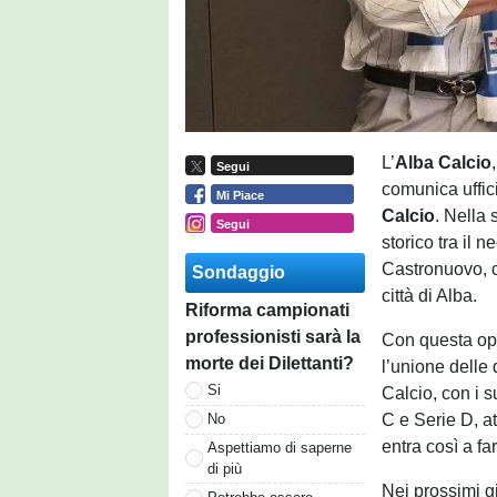
L’
Alba Calcio
Segui
comunica uffic
Mi Piace
Calcio
. Nella 
Segui
storico tra il
Castronuovo, ch
Sondaggio
città di Alba.
Riforma campionati
professionisti sarà la
Con questa ope
morte dei Dilettanti?
l’unione delle 
Si
Calcio, con i s
C e Serie D, a
No
entra così a fa
Aspettiamo di saperne
di più
Nei prossimi gi