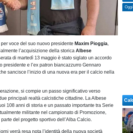
Oggi
, per voce del suo nuovo presidente
Maxim Pioggia
,
ialmente l’acquisizione della storica
Albese
serata di martedì 13 maggio è stato siglato un accordo
 neo presidente e l’ex patron biancazzurro Gennaro
e sancisce l’inizio di una nuova era per il calcio nella
razione, si compie un passo significativo verso
due principali realtà calcistiche cittadine. La Albese
Cal
uoi 108 anni di storia e un passato importante tra Serie
ttualmente militante nel campionato di Promozione,
r parte del progetto sportivo dell’Alba Calcio.
orni verrà resa nota l’identità della nuova società