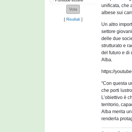
Potrebbe essere
unificata, che 
albese sui cam
[
Risultati
]
Un altro impor
settore giovani
delle due socie
strutturato e r
del futuro e di
Alba.
https://yout
“Con questa un
che porti lust
L’obiettivo è c
territorio, capa
Alba merita un
renderla prota