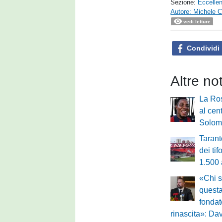
Sezione:
Eccelle
Autore: Michele Ca
vedi letture
Condividi
Altre no
La Ro
al cen
Solom
Tarant
dei ti
1.500
«Chi s
questa
fondat
rinascita»: Dav