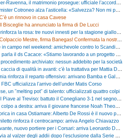
avenna, il matrimonio prosegue: ufficiale l'accordo quinquennale per l'attacco
otroneo alza l'asticella: «Salvezza? Non mi pongo limiti, voglio vincere più partite possibile»
C'è un rinnovo in casa Cavese
Il Bisceglie ha annunciato la firma di De Lucci
 rinforza la rosa: tre nuovi innesti per la stagione gialloblù
Colpaccio Mestre, firma Banegas! Confermata la nostra anteprima
campo nel weekend: amichevole contro lo Scandicci allo stadio Strulli di Monsummano
parla il ds Cacace: «Stiamo lavorando a un progetto ambizioso»
 procedimento archiviato: nessun addebito per la società
ccia di qualità in avanti: c'è la trattativa per Mattia Della Morte
ia rinforza il reparto offensivo: arrivano Bamba e Galeota
 FBC ufficializza l'arrivo dell'under Matis Corso
, un "melting pot" di talento: ufficializzati quattro colpi
iave al Treviso: battuto il Conegliano 3-1 nel segno di Gerbi e Vita
colpo a destra: arriva il giovane francese Noah Theodore
ca in casa Ostiamare: Alberto De Rossi è il nuovo presidente biancoviola
iletto rinforza il centrocampo: arriva Angelo Chiavazzo
ante, nuovo portiere per i Corsari: arriva Leonardo De Franceschi
 valzer degli addii dopo l'esclusione dalla Serie D: Salzano verso una big campana