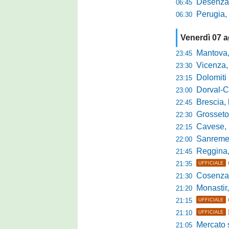
Desenzano, Gabur
06:45
Perugia, addio a
06:30
Venerdì 07 
Mantova, parla 
23:45
Vicenza, mister 
23:30
Dolomiti Bellun
23:15
Dorval-Catan
23:00
Brescia, l'a
22:45
Grosseto-Tau A
22:30
Cavese, parlano
22:15
Sanremese s
22:00
Reggina, non
21:45
21:35
UFFICIALE
Cosenza, duris
21:30
Monastir, avan
21:20
21:15
UFFICIALE
21:10
UFFICIALE
Mercato si
21:05