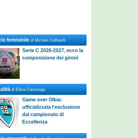
cio femminile
di Michele Caffarelli
Serie C 2026-2027, ecco la
composizione dei gironi
alità
di Elena Carzaniga
Game over Olbia:
ufficializzata l'esclusione
dal campionato di
Eccellenza