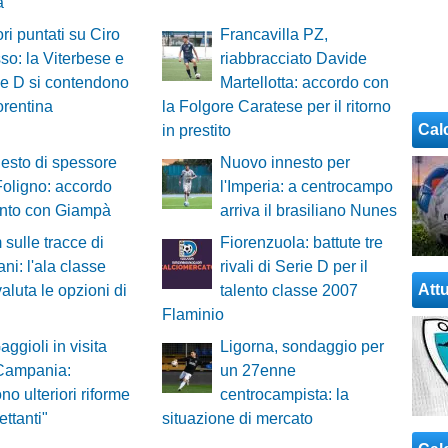
a
ori puntati su Ciro
Francavilla PZ,
o: la Viterbese e
riabbracciato Davide
ie D si contendono
Martellotta: accordo con
orentina
la Folgore Caratese per il ritorno
Cal
in prestito
esto di spessore
Nuovo innesto per
 Foligno: accordo
l'Imperia: a centrocampo
unto con Giampà
arriva il brasiliano Nunes
 sulle tracce di
Fiorenzuola: battute tre
ni: l'ala classe
rivali di Serie D per il
Attu
aluta le opzioni di
talento classe 2007
Flaminio
aggioli in visita
Ligorna, sondaggio per
 Campania:
un 27enne
no ulteriori riforme
centrocampista: la
lettanti"
situazione di mercato