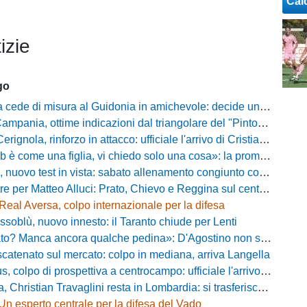
Cal
izie
go
ede di misura al Guidonia in amichevole: decide un rigore di Zuppel a Bastia
pania, ottime indicazioni dal triangolare del "Pinto": il report
nola, rinforzo in attacco: ufficiale l'arrivo di Cristian Padula dal Torino
e una figlia, vi chiedo solo una cosa»: la promessa di Vittorio Massi commuove la piazza
uovo test in vista: sabato allenamento congiunto con il Bisignano
e per Matteo Alluci: Prato, Chievo e Reggina sul centrocampista
Real Aversa, colpo internazionale per la difesa
ssoblù, nuovo innesto: il Taranto chiude per Lenti
? Manca ancora qualche pedina»: D'Agostino non si ferma e punta in alto
catenato sul mercato: colpo in mediana, arriva Langella
 colpo di prospettiva a centrocampo: ufficiale l'arrivo di Bilal Khamlich
 Christian Travaglini resta in Lombardia: si trasferisce in Serie D
Un esperto centrale per la difesa del Vado