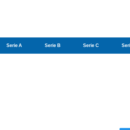
Serie A
Serie B
Serie C
Ser