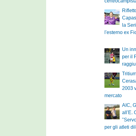
centrocampist
Riflett
Capass
la Ser
l'esterno ex Fi
Un inn
per il
raggi
Tritium
Cerasa
2003 v
mercato
AIC, G
all'E.
"Servo
per gli atleti di