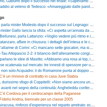
ro dopo il successo nel finale: «Sapevamo che avremmo sofferto, ma si è vista la voglia di vincere»
l veleno di Tedesco: «Amareggiato dalle parole di Alessandro Gaucci, mi hanno ferito umanamente»
ago
mister Modesto dopo il successo sul Legnago: "Buona tenuta nervosa, ma dobbiamo migliorare"
Gallo lancia la sfida: «Ci aspetta un'annata da protagonisti in B, ma qui nessuno ha il posto fisso»
esi, parla Lattanzio: «Voglio vedere più ritmo e intensità, dobbiamo lasciare tutto sul campo»
zaro, affare in chiusura: i dettagli dell'intesa e le cifre dell'operazione
llarme di Corini: «Ci mancano sette giocatori, ma siamo una squadra forte»
ltopascio 2-2: il bilancio dell'allenamento congiunto e la risposta dei nuovi arrivi
 le idee di Masitto: «Abbiamo una rosa al top, il pubblico del Lamberti ci spingerà lontano»
catenata sul mercato: tre innesti di spessore per un attacco da sogni
 solo Acquadro: il ds Romairone punta al doppio colpo Baldan-Volpicelli
C'è un rinnovo di contratto in casa Juve Stabia
simo sfogo di Coppitelli: «Non siamo ancora una squadra, ora serve tirare una riga!»
ti nel segno della continuità: Angheleddu confermato in panchina, in attacco arriva Loru
C'è Cordova per il centrocampo della Paganese
Fidelis Andria, biennale per un classe 2005
racusa, rinforzo d'esperienza nel reparto arretrato: ecco Orlando