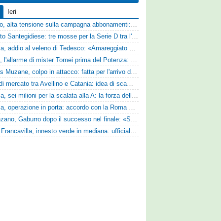
Ieri
Livorno, alta tensione sulla campagna abbonamenti: la stoccata della Curva Nord alla società
Mercato Santegidiese: tre mosse per la Serie D tra l'ingaggio di Diakhate e due rinnovi chiave
Perugia, addio al veleno di Tedesco: «Amareggiato dalle parole di Alessandro Gaucci, mi hanno ferito umanamente»
Ascoli, l'allarme di mister Tomei prima del Potenza: «Mettiamoci l'elmetto, l'obiettivo è la salvezza e non dobbiamo vendere fumo!»
Cjarlins Muzane, colpo in attacco: fatta per l'arrivo di Franck Djoulou
Asse di mercato tra Avellino e Catania: idea di scambio tra Cosimo Patierno e Kaleb Jimenez
Perugia, sei milioni per la scalata alla A: la forza della nuova societa e il progetto di Alessandro Gaucci
Perugia, operazione in porta: accordo con la Roma per il talento Zelezny
Desenzano, Gaburro dopo il successo nel finale: «Sapevamo che avremmo sofferto, ma si è vista la voglia di vincere»
Virtus Francavilla, innesto verde in mediana: ufficiale l'arrivo del classe 2008 Gianluca Ajello