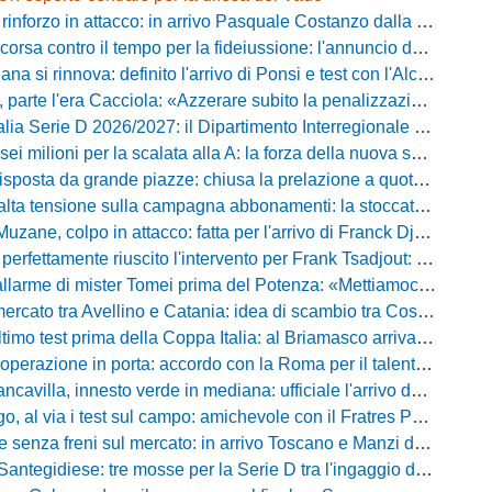
inforzo in attacco: in arrivo Pasquale Costanzo dalla Paganese
contro il tempo per la fideiussione: l'annuncio della società e le ragioni dello slittamento
a si rinnova: definito l'arrivo di Ponsi e test con l'Alcione
rte l'era Cacciola: «Azzerare subito la penalizzazione, saremo camaleontici»
rie D 2026/2027: il Dipartimento Interregionale corregge il tabellone, ecco i nuovi abbinamenti
lioni per la scalata alla A: la forza della nuova societa e il progetto di Alessandro Gaucci
posta da grande piazze: chiusa la prelazione a quota 5.164 abbonamenti
 tensione sulla campagna abbonamenti: la stoccata della Curva Nord alla società
uzane, colpo in attacco: fatta per l'arrivo di Franck Djoulou
fettamente riuscito l'intervento per Frank Tsadjout: il comunicato del club
i mister Tomei prima del Potenza: «Mettiamoci l'elmetto, l'obiettivo è la salvezza e non dobbiamo vendere fumo!»
to tra Avellino e Catania: idea di scambio tra Cosimo Patierno e Kaleb Jimenez
test prima della Coppa Italia: al Briamasco arriva il triangolare con Südtirol e Campodarsego
perazione in porta: accordo con la Roma per il talento Zelezny
illa, innesto verde in mediana: ufficiale l'arrivo del classe 2008 Gianluca Ajello
 via i test sul campo: amichevole con il Fratres Perignano e sguardo al nuovo girone E
nza freni sul mercato: in arrivo Toscano e Manzi dall'Avellino per la Serie C
gidiese: tre mosse per la Serie D tra l'ingaggio di Diakhate e due rinnovi chiave