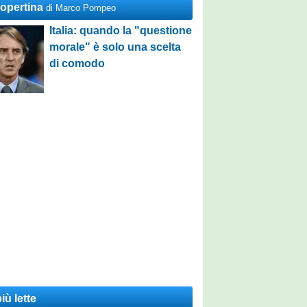
Copertina
di Marco Pompeo
Italia: quando la "questione
morale" è solo una scelta
di comodo
iù lette