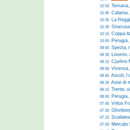
Ternana, r
10:50
Catania, corsa 
10:45
La Reggian
10:35
Siracusa, pa
10:30
Coppa Italia Se
10:15
Perugia, sei mi
10:00
Spezia, ris
09:45
Livorno, alta
09:30
Cjarlins M
09:15
Vicenza, per
09:00
Ascoli, l'allarme d
08:45
Asse di merca
08:30
Trento, ultimo 
08:15
Perugia, o
08:00
Virtus Francav
07:45
Ghiviborgo, al
07:30
Scafatese se
07:15
Mercato Sante
07:00