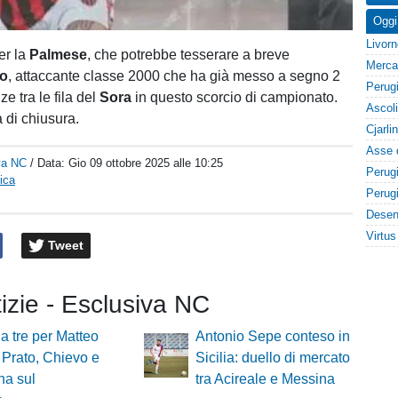
Oggi
er la
Palmese
, che potrebbe tesserare a breve
o
, attaccante classe 2000 che ha già messo a segno 2
ze tra le fila del
Sora
in questo scorcio di campionato.
ia di chiusura.
va NC
/ Data:
Gio 09 ottobre 2025 alle 10:25
ica
Tweet
tizie - Esclusiva NC
a tre per Matteo
Antonio Sepe conteso in
: Prato, Chievo e
Sicilia: duello di mercato
na sul
tra Acireale e Messina