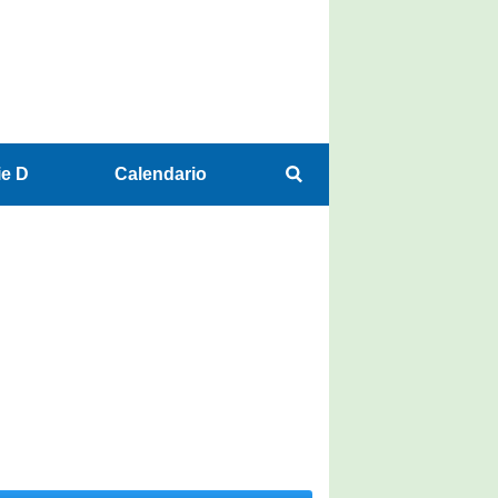
ie D
Calendario