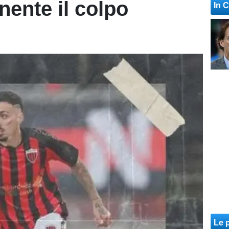
ente il colpo
In 
Le p