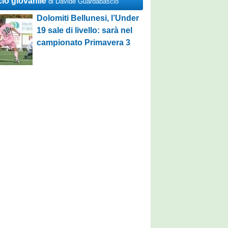
cio giovanile
di Davide Guardabascio
Dolomiti Bellunesi, l’Under
19 sale di livello: sarà nel
campionato Primavera 3