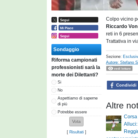
Colpo vicino p
Segui
Riccardo
Von
Mi Piace
reti in 6 presen
Segui
Trattativa in v
Sondaggio
Sezione:
Esclusi
Riforma campionati
Autore: Stefano S
professionisti sarà la
vedi letture
morte dei Dilettanti?
Si
Condividi
No
Aspettiamo di saperne
Altre no
di più
Potrebbe essere
Corsa 
Alluci
Reggi
[
Risultati
]