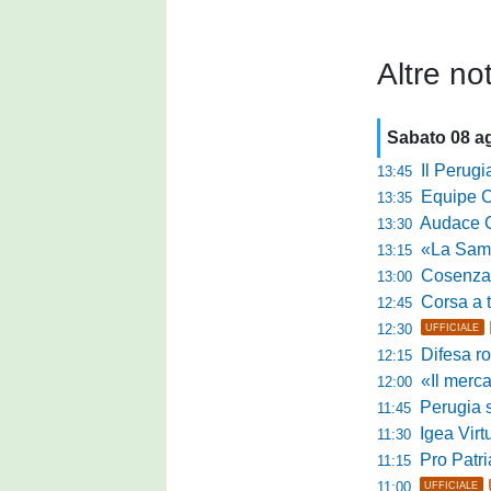
Altre not
Sabato 08 a
Il Perugia c
13:45
Equipe Cam
13:35
Audace Cerig
13:30
«La Samb è com
13:15
Cosenza, n
13:00
Corsa a tr
12:45
12:30
UFFICIALE
Difesa ro
12:15
«Il mercato
12:00
Perugia s
11:45
Igea Virtus,
11:30
Pro Patria,
11:15
11:00
UFFICIALE