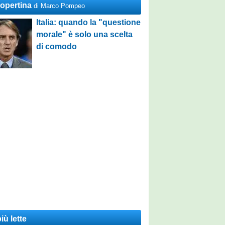
Copertina
di Marco Pompeo
Italia: quando la "questione
morale" è solo una scelta
di comodo
iù lette