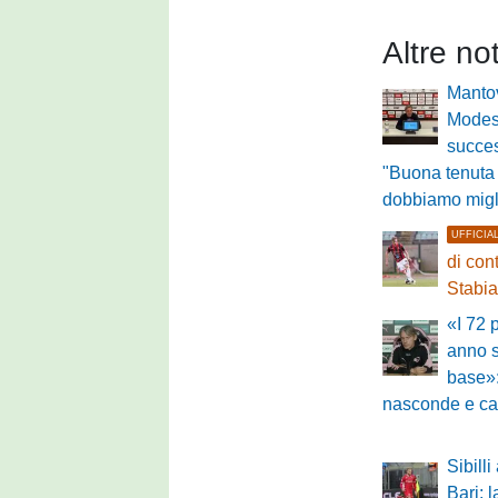
Altre no
Mantov
Modest
succe
"Buona tenuta
dobbiamo migl
UFFICIA
di con
Stabi
«I 72 
anno s
base»:
nasconde e car
Sibilli 
Bari: 