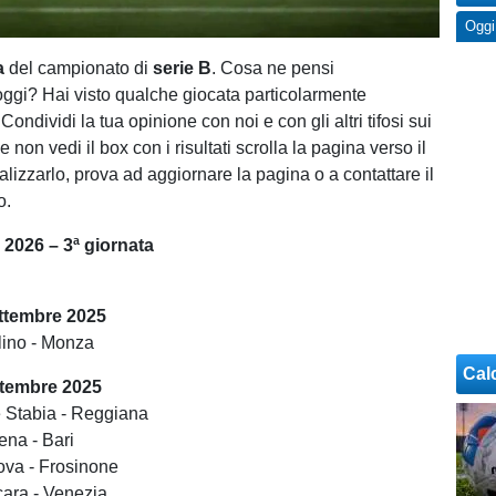
Oggi
ta
del campionato di
serie B
. Cosa ne pensi
i oggi? Hai visto qualche giocata particolarmente
ndividi la tua opinione con noi e con gli altri tifosi sui
e non vedi il box con i risultati scrolla la pagina verso il
lizzarlo, prova ad aggiornare la pagina o a contattare il
o.
 2026 – 3ª giornata
ettembre 2025
lino - Monza
Cal
ttembre 2025
e Stabia - Reggiana
ena - Bari
ova - Frosinone
cara - Venezia