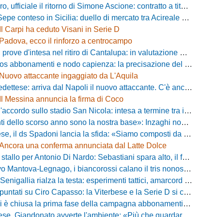
fficiale il ritorno di Simone Ascione: contratto a titolo definitivo fino al 2029
pe conteso in Sicilia: duello di mercato tra Acireale e Messina
Il Carpi ha ceduto Visani in Serie D
Padova, ecco il rinforzo a centrocampo
ove d'intesa nel ritiro di Cantalupa: in valutazione Blazevic e Anton
s abbonamenti e nodo capienza: la precisazione del club laniero
Nuovo attaccante ingaggiato da L'Aquila
ese: arriva dal Napoli il nuovo attaccante. C'è anche l'ufficialità
Il Messina annuncia la firma di Coco
cordo sullo stadio San Nicola: intesa a termine tra il Comune e il club di De Laurentiis
ello scorso anno sono la nostra base»: Inzaghi non si nasconde e carica l'ambiente
ds Spadoni lancia la sfida: «Siamo composti da elementi validi con motivazioni altissime»
Ancora una conferma annunciata dal Latte Dolce
llo per Antonio Di Nardo: Sebastiani spara alto, il futuro resta un enigma
tova-Legnago, i biancorossi calano il tris nonostante il gran caldo: il racconto de L'Arena
igallia rialza la testa: esperimenti tattici, amarcord e lo sguardo al Rimini
tati su Ciro Capasso: la Viterbese e la Serie D si contendono l'esterno ex Fiorentina
hiusa la prima fase della campagna abbonamenti: circa 400 tessere rinnovate in prelazione
o avverte l'ambiente: «Più che guardare chi avremo di fronte, mi interessa vedere la mia squadra migliorare giorno dopo giorno»