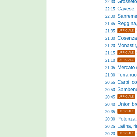
Grosseto-Tau A
22:30
Cavese, parlano
22:15
Sanremese s
22:00
Reggina, non
21:45
21:35
UFFICIALE
Cosenza, duris
21:30
Monastir, avan
21:20
21:15
UFFICIALE
21:10
UFFICIALE
Mercato si
21:05
Terranuova Tr
21:00
Carpi, colpo 
20:55
Sambenedett
20:50
20:45
UFFICIALE
Union bresc
20:40
20:35
UFFICIALE
Potenza, mister
20:30
Latina, r
20:25
20:20
UFFICIALE