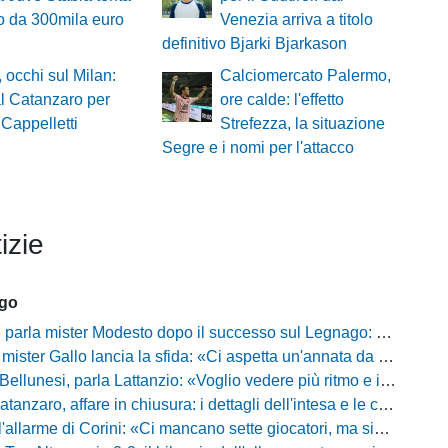
po da 300mila euro
Venezia arriva a titolo
definitivo Bjarki Bjarkason
, occhi sul Milan:
Calciomercato Palermo,
al Catanzaro per
ore calde: l'effetto
 Cappelletti
Strefezza, la situazione
Segre e i nomi per l'attacco
izie
ago
mister Modesto dopo il successo sul Legnago: "Buona tenuta nervosa, ma dobbiamo migliorare"
Gallo lancia la sfida: «Ci aspetta un'annata da protagonisti in B, ma qui nessuno ha il posto fisso»
esi, parla Lattanzio: «Voglio vedere più ritmo e intensità, dobbiamo lasciare tutto sul campo»
zaro, affare in chiusura: i dettagli dell'intesa e le cifre dell'operazione
llarme di Corini: «Ci mancano sette giocatori, ma siamo una squadra forte»