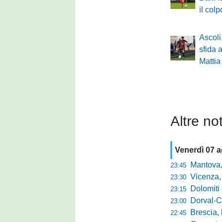
il col
Ascoli
sfida 
Mattia
Altre not
Venerdì 07 
Mantova, parla 
23:45
Vicenza, mister 
23:30
Dolomiti Bellun
23:15
Dorval-Catan
23:00
Brescia, l'a
22:45