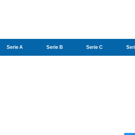
Serie A
Serie B
Serie C
Ser