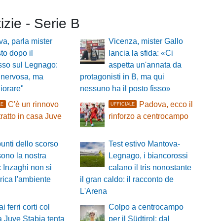
tizie - Serie B
a, parla mister
Vicenza, mister Gallo
o dopo il
lancia la sfida: «Ci
sso sul Legnago:
aspetta un'annata da
 nervosa, ma
protagonisti in B, ma qui
iorare"
nessuno ha il posto fisso»
C'è un rinnovo
Padova, ecco il
LE
UFFICIALE
tratto in casa Juve
rinforzo a centrocampo
a
punti dello scorso
Test estivo Mantova-
ono la nostra
Legnago, i biancorossi
 Inzaghi non si
calano il tris nonostante
ica l'ambiente
il gran caldo: il racconto de
L'Arena
ai ferri corti col
Colpo a centrocampo
la Juve Stabia tenta
per il Südtirol: dal