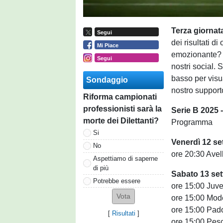
Terza giorna
Segui
dei risultati d
Mi Piace
emozionante? Co
Segui
nostri social. S
basso per visua
Sondaggio
nostro support
Riforma campionati
professionisti sarà la
Serie B 2025 -
morte dei Dilettanti?
Programma
Si
Venerdì 12 s
No
ore 20:30 Avel
Aspettiamo di saperne
di più
Sabato 13 se
Potrebbe essere
ore 15:00 Juv
ore 15:00 Mod
ore 15:00 Pad
[
Risultati
]
ore 15:00 Pes