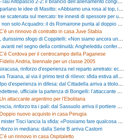
ltopascio 2-2: il bilancio dell'allenamento congiunto e la risposta dei nuovi arrivi
 le idee di Masitto: «Abbiamo una rosa al top, il pubblico del Lamberti ci spingerà lontano»
catenata sul mercato: tre innesti di spessore per un attacco da sogni
 solo Acquadro: il ds Romairone punta al doppio colpo Baldan-Volpicelli
C'è un rinnovo di contratto in casa Juve Stabia
simo sfogo di Coppitelli: «Non siamo ancora una squadra, ora serve tirare una riga!»
ti nel segno della continuità: Angheleddu confermato in panchina, in attacco arriva Loru
C'è Cordova per il centrocampo della Paganese
Fidelis Andria, biennale per un classe 2005
racusa, rinforzo d'esperienza nel reparto arretrato: ecco Orlando
aiana, al via il primo test di rilievo: sfida estiva allo Zecchini con il Grosseto
d'esperienza in difesa: dal Cittadella arriva a titolo definitivo Riccardo Gatti
ese, ufficiale la partenza di Bongelli: l'attaccante passa in Serie D
Un attaccante argentino per l'Ebolitana
ia, rinforzo tra i pali: dal Sassuolo arriva il portiere Gioele Zacchi
Doppio nuovo acquisto in casa Perugia
 Tisci lancia la sfida: «Possiamo fare qualcosa di storico e regalarci la trasferta a Genova»
inforzo in mediana: dalla Serie B arriva Castorri
C'è un rinnovo in casa Ospitaletto