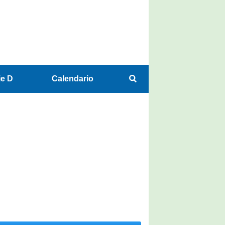
ie D
Calendario