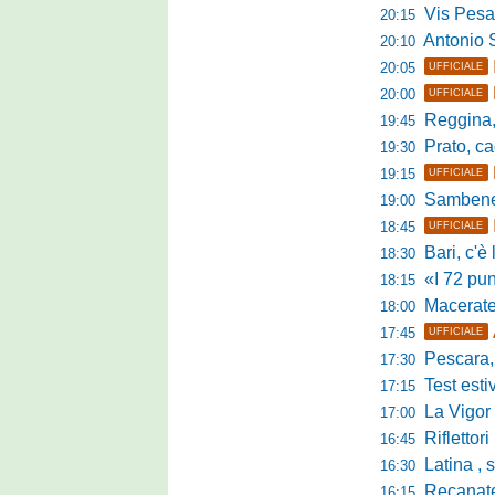
Vis Pesaro, u
20:15
Antonio Se
20:10
20:05
UFFICIALE
20:00
UFFICIALE
Reggina, pr
19:45
Prato, cao
19:30
19:15
UFFICIALE
Sambenedett
19:00
18:45
UFFICIALE
Bari, c'è l'ac
18:30
«I 72 punti d
18:15
Maceratese, il 
18:00
17:45
UFFICIALE
Pescara, sta
17:30
Test estivo Man
17:15
La Vigor Sen
17:00
Riflettori pun
16:45
Latina , si è c
16:30
Recanatese, Giandonat
16:15