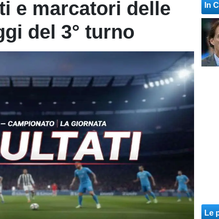
ti e marcatori delle
In 
gi del 3° turno
Le p