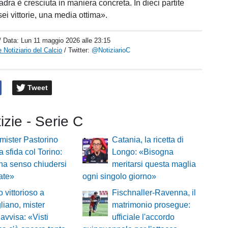
quadra è cresciuta in maniera concreta. In dieci partite
ei vittorie, una media ottima».
/ Data:
Lun 11 maggio 2026 alle 23:15
 Notiziario del Calcio
/ Twitter:
@NotiziarioC
Tweet
tizie - Serie C
mister Pastorino
Catania, la ricetta di
a sfida col Torino:
Longo: «Bisogna
ha senso chiudersi
meritarsi questa maglia
cate»
ogni singolo giorno»
o vittorioso a
Fischnaller-Ravenna, il
iano, mister
matrimonio prosegue:
 avvisa: «Visti
ufficiale l'accordo