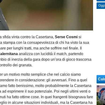
Oggi
a sfida vinta contro la Casertana,
Serse Cosmi
si
la stampa con la consapevolezza di chi ha visto la sua
e per lunghi tratti, ma anche soffrire nel finale. Il
alernitana
analizza con lucidità il match, partendo
mbio di inerzia della gara dopo un’ora di gioco trascorsa
controllo dei granata.
r un motivo molto semplice che nel calcio siamo
Cal
prendere in considerazione: gli avversari. Fino a quel
mo fatto benissimo, molto probabilmente la Casertana
a ad esprimere il suo potenziale. Poi negli ultimi venti o
uti ha fatto ottime cose. In quei frangenti bisognava fare
glio in alcune situazioni individuali, ma la Casertana ha