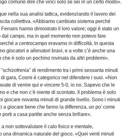
uogo comune dire che vinci solo se sei in un certo modo».
gue nella sua analisi tattica, evidenziando il lavoro dei
rescita collettiva. «Abbiamo cambiato sistema perché
Ferraris hanno dimostrato il loro valore; oggi è stato un
lo dal campo, ma in quel momento non potevo fare
erché a centrocampo eravamo in difficoltà. In questa
no giocatori e allenatori bravi, e a volte c’è anche una
o che è solo un pochino rovinata da altri problemi».
"schizofrenia" di rendimento tra i primi sessanta minuti
e di gara, Cosmi è categorico nel difendere i suoi. «Non
avate di venire qui e vincere 5-0, io no. Sapevo che le
rono e che non c’è niente di scontato. Il problema è solo
i giocare novanta minuti di grande livello. Sono i minuti
sci a giocare bene che fanno la differenza, un po' come
 porti a casa partite anche senza brillare».
a a non sottovalutare il calo fisico e mentale,
 una dinamica naturale del gioco. «Quei venti minuti