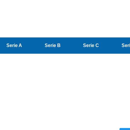
Serie A
Serie B
Serie C
Ser