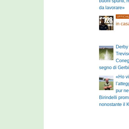
buoni spunti, 
da lavorare»
UFFICIA
in ca
Derby 
Treviso
Conegl
segno di Gerbi
«Ho vi
l'atte
pur ne
Birindelli pro
nonostante il 