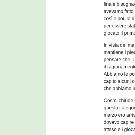
finale bisogna
avevamo fatto 
così e poi, lo 
per essere sta
giocato il prim
In vista del ma
mantiene i pie
pensare che il
il ragionamento
Abbiamo le pos
capito alcuni c
che abbiamo im
Cosmi chiude c
questa categor
marzo ero arri
dovevo capire 
attese e i gioc