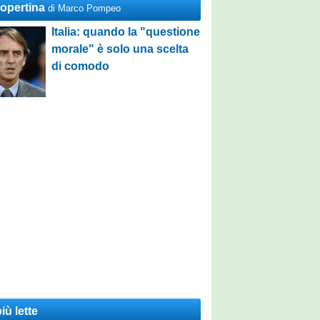
Copertina
di Marco Pompeo
Italia: quando la "questione
morale" è solo una scelta
di comodo
iù lette