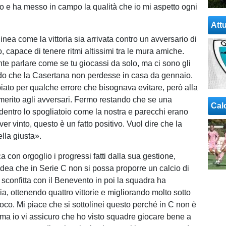
 e ha messo in campo la qualità che io mi aspetto ogni
Attu
olinea come la vittoria sia arrivata contro un avversario di
, capace di tenere ritmi altissimi tra le mura amiche.
te parlare come se tu giocassi da solo, ma ci sono gli
do che la Casertana non perdesse in casa da gennaio.
iato per qualche errore che bisognava evitare, però alla
 merito agli avversari. Fermo restando che se una
Cal
dentro lo spogliatoio come la nostra e parecchi erano
ver vinto, questo è un fatto positivo. Vuol dire che la
lla giusta».
 con orgoglio i progressi fatti dalla sua gestione,
idea che in Serie C non si possa proporre un calcio di
 sconfitta con il Benevento in poi la squadra ha
a, ottenendo quattro vittorie e migliorando molto sotto
ioco. Mi piace che si sottolinei questo perché in C non è
, ma io vi assicuro che ho visto squadre giocare bene a