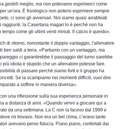
va gestirli meglio, ma non potevamo esprimerci come
per un'ora. È fisiologico non potersi esprimere sempre
ripeto, ci sono gli avversari. Noi siamo quasi arrabbiati
ti raggiunti, la Casertana magari lo è perché non ha
o tempo come gli ultimi venti minuti. Il calcio è questo».
tch di ritorno, nonostante il doppio vantaggio, l'allenatore
di ben saldi a terra. «Partiamo con un vantaggio, ma
 pareggio ci garantirebbe il passaggio del turno sarebbe
 più idiota e stupido che un allenatore potesse fare.
sibilità di passare perché siamo forti e il gruppo ha
oncetti. Se la scampiamo nei momenti difficili, vuol dire
parato a soffrire in maniera diversa».
on una riflessione sulla sua esperienza personale in
ia a distanza di anni. «Quando venni a giocare qui a
vato da una settimana. La C non la facevo dal 1999 e
dove mi trovavo. Non era un bel clima, c’erano tante
atori avevano perso fiducia. Piano piano, confortati dai