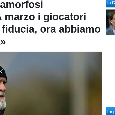
tamorfosi
In 
 marzo i giocatori
fiducia, ora abbiamo
a»
Le p