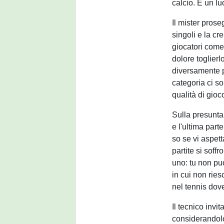
calcio. È un l
Il mister prose
singoli e la c
giocatori come 
dolore toglier
diversamente p
categoria ci so
qualità di gioc
Sulla presunta 
e l'ultima part
so se vi aspett
partite si soff
uno: tu non puo
in cui non rie
nel tennis dove
Il tecnico invit
considerandolo