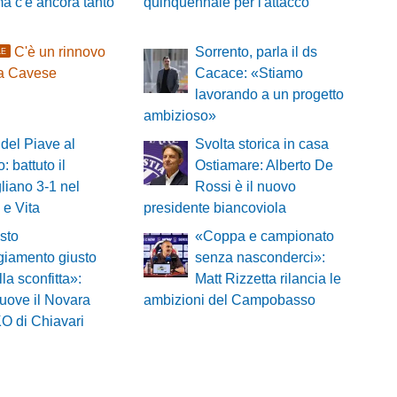
ma c'è ancora tanto
quinquennale per l'attacco
C'è un rinnovo
Sorrento, parla il ds
LE
sa Cavese
Cacace: «Stiamo
lavorando a un progetto
ambizioso»
del Piave al
Svolta storica in casa
: battuto il
Ostiamare: Alberto De
iano 3-1 nel
Rossi è il nuovo
 e Vita
presidente biancoviola
sto
«Coppa e campionato
ggiamento giusto
senza nasconderci»:
lla sconfitta»:
Matt Rizzetta rilancia le
muove il Novara
ambizioni del Campobasso
KO di Chiavari