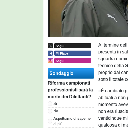
Al termine dell
Segui
presenta in sa
Mi Piace
squadra dominar
Segui
tecnico della
S
proprio dal ca
Sondaggio
sotto il totale 
Riforma campionati
professionisti sarà la
«È cambiato pe
morte dei Dilettanti?
abituati a non 
Si
momento aveva
non era riuscit
No
venticinque min
Aspettiamo di saperne
di più
qualcosa di me