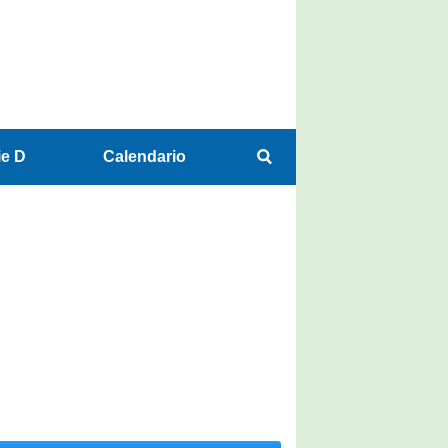
ie D
Calendario