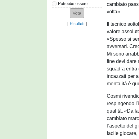
Potrebbe essere
cambiato passo
volta».
Il tecnico sott
[
Risultati
]
valore assoluto
«Spesso si sen
avversari. Cre
Mi sono arrabb
fine devi dare
squadra entra 
incazzati per a
mentalità è que
Cosmi rivendica
respingendo l'
qualità. «Dalla
cambiato marci
l’aspetto del g
facile giocare