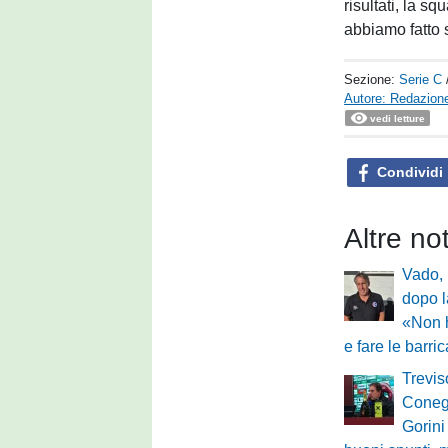
risultati, la s
abbiamo fatto s
Sezione:
Serie C
Autore: Redazione
vedi letture
Condividi
Altre no
Vado, 
dopo l
«Non 
e fare le barri
Trevis
Conegl
Gorini