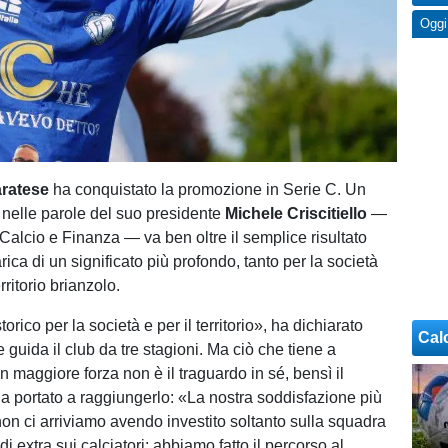
Oggi
aratese
ha conquistato la promozione in Serie C. Un
 nelle parole del suo presidente
Michele Criscitiello
—
 Calcio e Finanza — va ben oltre il semplice risultato
arica di un significato più profondo, tanto per la società
rritorio brianzolo.
orico per la società e per il territorio», ha dichiarato
Cal
he guida il club da tre stagioni. Ma ciò che tiene a
n maggiore forza non è il traguardo in sé, bensì il
a portato a raggiungerlo: «La nostra soddisfazione più
on ci arriviamo avendo investito soltanto sulla squadra
i extra sui calciatori: abbiamo fatto il percorso al