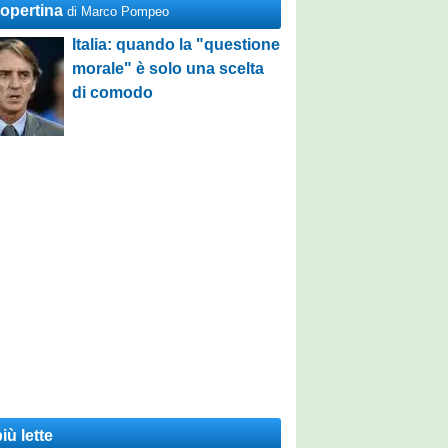
Copertina
di Marco Pompeo
Italia: quando la "questione
morale" è solo una scelta
di comodo
iù lette