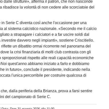
do dalle strutture», afferma il patron, che non nasconde
a ribadisce la volontà di non cedere alle scorciatoie del
in Serie C diventa così anche l'occasione per una
pia al sistema calcistico nazionale. «Secondo me il calcio
gliato a strapagare i calciatori e a far uscire soldi dal
investire davvero negli impianti», sostiene Criscitiello.
iflette un dibattito ormai ricorrente nel panorama del
 dove la crisi finanziaria di molti club contrasta con gli
 sproporzionati rispetto alle reali capacità economiche
 «Noi quest'anno abbiamo iniziato a farlo e dobbiamo
he in futuro», conclude il presidente, indicando nella
ccata l'unica percorribile per costruire qualcosa di
e, dalla periferia della Brianza, prova a farsi sentire
fini del campionato di Serie C.
/ Data:
Dom 31 maggio 2026 alle 11:00