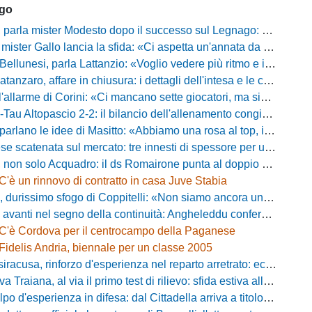
ago
mister Modesto dopo il successo sul Legnago: "Buona tenuta nervosa, ma dobbiamo migliorare"
Gallo lancia la sfida: «Ci aspetta un'annata da protagonisti in B, ma qui nessuno ha il posto fisso»
esi, parla Lattanzio: «Voglio vedere più ritmo e intensità, dobbiamo lasciare tutto sul campo»
zaro, affare in chiusura: i dettagli dell'intesa e le cifre dell'operazione
llarme di Corini: «Ci mancano sette giocatori, ma siamo una squadra forte»
ltopascio 2-2: il bilancio dell'allenamento congiunto e la risposta dei nuovi arrivi
 le idee di Masitto: «Abbiamo una rosa al top, il pubblico del Lamberti ci spingerà lontano»
catenata sul mercato: tre innesti di spessore per un attacco da sogni
 solo Acquadro: il ds Romairone punta al doppio colpo Baldan-Volpicelli
C'è un rinnovo di contratto in casa Juve Stabia
simo sfogo di Coppitelli: «Non siamo ancora una squadra, ora serve tirare una riga!»
ti nel segno della continuità: Angheleddu confermato in panchina, in attacco arriva Loru
C'è Cordova per il centrocampo della Paganese
Fidelis Andria, biennale per un classe 2005
racusa, rinforzo d'esperienza nel reparto arretrato: ecco Orlando
aiana, al via il primo test di rilievo: sfida estiva allo Zecchini con il Grosseto
d'esperienza in difesa: dal Cittadella arriva a titolo definitivo Riccardo Gatti