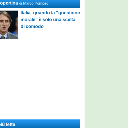
Copertina
di Marco Pompeo
Italia: quando la "questione
morale" è solo una scelta
di comodo
iù lette