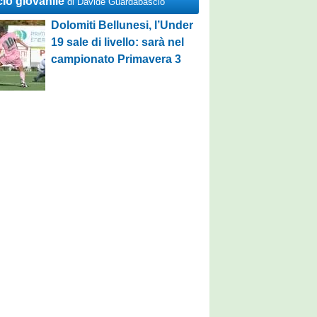
cio giovanile
di Davide Guardabascio
Dolomiti Bellunesi, l’Under
19 sale di livello: sarà nel
campionato Primavera 3