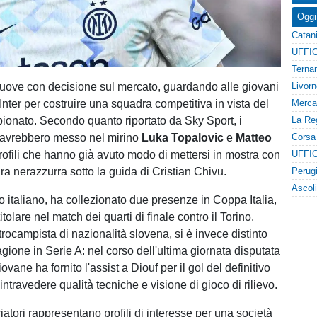
Oggi
uove con decisione sul mercato, guardando alle giovani
nter per costruire una squadra competitiva in vista del
onato. Secondo quanto riportato da Sky Sport, i
 avrebbero messo nel mirino
Luka Topalovic
e
Matteo
rofili che hanno già avuto modo di mettersi in mostra con
ra nerazzurra sotto la guida di Cristian Chivu.
o italiano, ha collezionato due presenze in Coppa Italia,
itolare nel match dei quarti di finale contro il Torino.
rocampista di nazionalità slovena, si è invece distinto
tagione in Serie A: nel corso dell'ultima giornata disputata
ovane ha fornito l'assist a Diouf per il gol del definitivo
intravedere qualità tecniche e visione di gioco di rilievo.
iatori rappresentano profili di interesse per una società