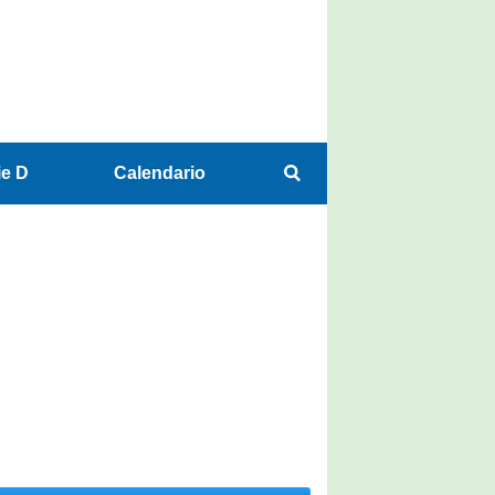
ie D
Calendario