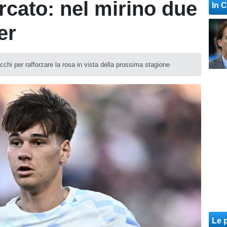
cato: nel mirino due
In 
er
chi per rafforzare la rosa in vista della prossima stagione
Le p