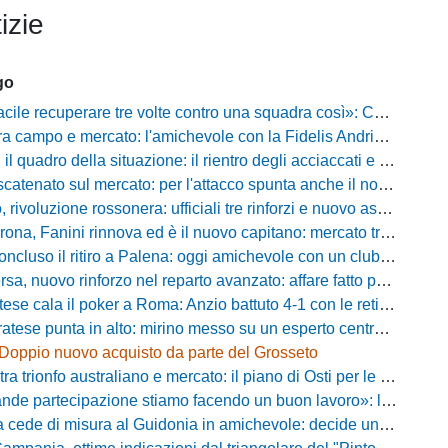
izie
go
ecuperare tre volte contro una squadra così»: Calabro promuove il carattere del suo Padova
po e mercato: l'amichevole con la Fidelis Andria, le parole di Pelosi e l'idea Conti
uadro della situazione: il rientro degli acciaccati e le trattative di mercato
atenato sul mercato: per l'attacco spunta anche il nome di Okaka
oluzione rossonera: ufficiali tre rinforzi e nuovo assetto al vertice del club
 Fanini rinnova ed è il nuovo capitano: mercato tra colpi esperti e l'addio a Daffara
luso il ritiro a Palena: oggi amichevole con un club di D verso la Coppa
, nuovo rinforzo nel reparto avanzato: affare fatto per Della Pietra
ala il poker a Roma: Anzio battuto 4-1 con le reti di Palmieri, Esposito, Suhs e Maggio
ese punta in alto: mirino messo su un esperto centrocampista
Doppio nuovo acquisto da parte del Grosseto
rionfo australiano e mercato: il piano di Osti per le uscite e la suggestione Almena
tecipazione stiamo facendo un buon lavoro»: la carica di mister Bonera accende la Pro Vercelli
ede di misura al Guidonia in amichevole: decide un rigore di Zuppel a Bastia