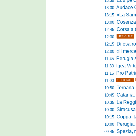
Equipe Cam
13:35
Audace Cerig
13:30
«La Samb è com
13:15
Cosenza, n
13:00
Corsa a tr
12:45
12:30
UFFICIALE
Difesa ro
12:15
«Il mercato
12:00
Perugia s
11:45
Igea Virtus,
11:30
Pro Patria,
11:15
11:00
UFFICIALE
Ternana, r
10:50
Catania, corsa 
10:45
La Reggian
10:35
Siracusa, pa
10:30
Coppa Italia Se
10:15
Perugia, sei mi
10:00
Spezia, ris
09:45