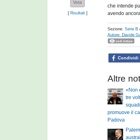
che intende pun
avendo ancora 
[
Risultati
]
Sezione:
Serie B
Autore: Davide G
vedi letture
Condividi
Altre no
«Non è
tre vo
squadr
promuove il ca
Padova
Palerm
austra