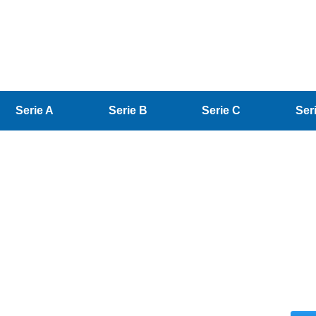
Serie A
Serie B
Serie C
Ser