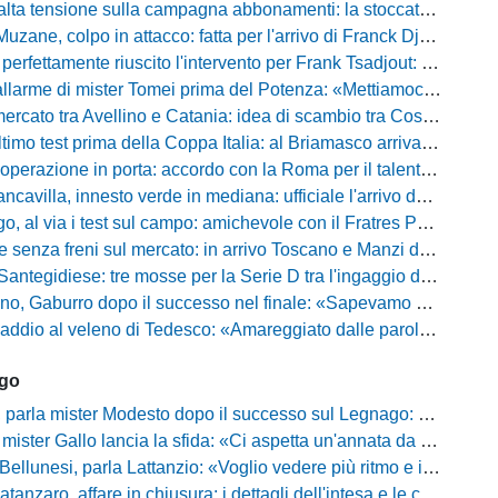
 tensione sulla campagna abbonamenti: la stoccata della Curva Nord alla società
uzane, colpo in attacco: fatta per l'arrivo di Franck Djoulou
fettamente riuscito l'intervento per Frank Tsadjout: il comunicato del club
i mister Tomei prima del Potenza: «Mettiamoci l'elmetto, l'obiettivo è la salvezza e non dobbiamo vendere fumo!»
to tra Avellino e Catania: idea di scambio tra Cosimo Patierno e Kaleb Jimenez
test prima della Coppa Italia: al Briamasco arriva il triangolare con Südtirol e Campodarsego
perazione in porta: accordo con la Roma per il talento Zelezny
illa, innesto verde in mediana: ufficiale l'arrivo del classe 2008 Gianluca Ajello
 via i test sul campo: amichevole con il Fratres Perignano e sguardo al nuovo girone E
nza freni sul mercato: in arrivo Toscano e Manzi dall'Avellino per la Serie C
gidiese: tre mosse per la Serie D tra l'ingaggio di Diakhate e due rinnovi chiave
ro dopo il successo nel finale: «Sapevamo che avremmo sofferto, ma si è vista la voglia di vincere»
l veleno di Tedesco: «Amareggiato dalle parole di Alessandro Gaucci, mi hanno ferito umanamente»
ago
mister Modesto dopo il successo sul Legnago: "Buona tenuta nervosa, ma dobbiamo migliorare"
Gallo lancia la sfida: «Ci aspetta un'annata da protagonisti in B, ma qui nessuno ha il posto fisso»
esi, parla Lattanzio: «Voglio vedere più ritmo e intensità, dobbiamo lasciare tutto sul campo»
zaro, affare in chiusura: i dettagli dell'intesa e le cifre dell'operazione