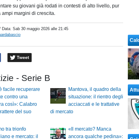
tare su giovani già rodati in contesti di alto livello, pur
ampi margini di crescita.
/ Data:
Sab 30 maggio 2026 alle 21:45
uardabascio
Cal
Tweet
tizie - Serie B
 facile recuperare
Mantova, il quadro della
Attu
lte contro una
situazione: il rientro degli
a così»: Calabro
acciaccati e le trattative
rattere del suo
di mercato
o tra trionfo
«Il mercato? Manca
liano e mercato: il
ancora qualche pedina»: