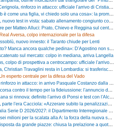
pania, ottime indicazioni dal triangolare del "Pinto": il report
nola, rinforzo in attacco: ufficiale l'arrivo di Cristian Padula dal Torino
e una figlia, vi chiedo solo una cosa»: la promessa di Vittorio Massi commuove la piazza
uovo test in vista: sabato allenamento congiunto con il Bisignano
e per Matteo Alluci: Prato, Chievo e Reggina sul centrocampista
Real Aversa, colpo internazionale per la difesa
ssoblù, nuovo innesto: il Taranto chiude per Lenti
? Manca ancora qualche pedina»: D'Agostino non si ferma e punta in alto
catenato sul mercato: colpo in mediana, arriva Langella
 colpo di prospettiva a centrocampo: ufficiale l'arrivo di Bilal Khamlich
 Christian Travaglini resta in Lombardia: si trasferisce in Serie D
Un esperto centrale per la difesa del Vado
inforzo in attacco: in arrivo Pasquale Costanzo dalla Paganese
contro il tempo per la fideiussione: l'annuncio della società e le ragioni dello slittamento
a si rinnova: definito l'arrivo di Ponsi e test con l'Alcione
rte l'era Cacciola: «Azzerare subito la penalizzazione, saremo camaleontici»
rie D 2026/2027: il Dipartimento Interregionale corregge il tabellone, ecco i nuovi abbinamenti
lioni per la scalata alla A: la forza della nuova societa e il progetto di Alessandro Gaucci
posta da grande piazze: chiusa la prelazione a quota 5.164 abbonamenti