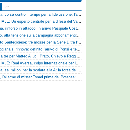
Ieri
Catania, corsa contro il tempo per la fideiussione: l'annuncio della società e le ragioni dello slittamento
UFFICIALE: Un esperto centrale per la difesa del Vado
Ternana, rinforzo in attacco: in arrivo Pasquale Costanzo dalla Paganese
Livorno, alta tensione sulla campagna abbonamenti: la stoccata della Curva Nord alla società
Mercato Santegidiese: tre mosse per la Serie D tra l'ingaggio di Diakhate e due rinnovi chiave
La Reggiana si rinnova: definito l'arrivo di Ponsi e test con l'Alcione
Corsa a tre per Matteo Alluci: Prato, Chievo e Reggina sul centrocampista
UFFICIALE: Real Aversa, colpo internazionale per la difesa
Perugia, sei milioni per la scalata alla A: la forza della nuova societa e il progetto di Alessandro Gaucci
Ascoli, l'allarme di mister Tomei prima del Potenza: «Mettiamoci l'elmetto, l'obiettivo è la salvezza e non dobbiamo vendere fumo!»