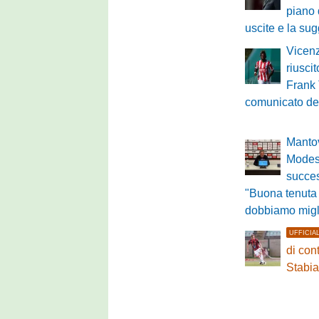
piano 
uscite e la su
Vicenz
riuscit
Frank 
comunicato de
Mantov
Modest
succe
"Buona tenuta
dobbiamo migl
UFFICIA
di con
Stabi