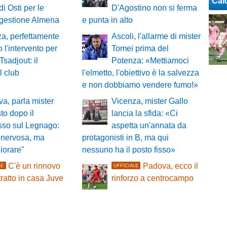
Cal
di Osti per le
D'Agostino non si ferma
ggestione Almena
e punta in alto
a, perfettamente
Ascoli, l'allarme di mister
o l'intervento per
Tomei prima del
Tsadjout: il
Potenza: «Mettiamoci
l club
l'elmetto, l'obiettivo è la salvezza
e non dobbiamo vendere fumo!»
a, parla mister
Vicenza, mister Gallo
o dopo il
lancia la sfida: «Ci
sso sul Legnago:
aspetta un'annata da
 nervosa, ma
protagonisti in B, ma qui
iorare"
nessuno ha il posto fisso»
C'è un rinnovo
Padova, ecco il
LE
UFFICIALE
tratto in casa Juve
rinforzo a centrocampo
a