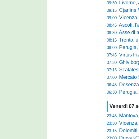
Livorno, alta
09:30
Cjarlins M
09:15
Vicenza, per
09:00
Ascoli, l'allarme d
08:45
Asse di merca
08:30
Trento, ultimo 
08:15
Perugia, o
08:00
Virtus Francav
07:45
Ghiviborgo, al
07:30
Scafatese se
07:15
Mercato Sante
07:00
Desenzano, Gabur
06:45
Perugia, addio a
06:30
Venerdì 07 
Mantova, parla 
23:45
Vicenza, mister 
23:30
Dolomiti Bellun
23:15
Dorval-Catan
23:00