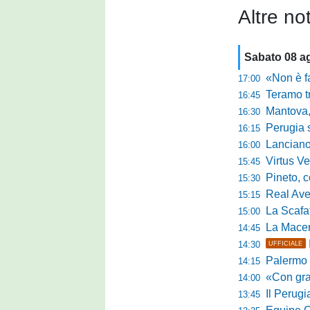
Altre not
Sabato 08 a
«Non è facile r
17:00
Teramo tra cam
16:45
Mantova, il q
16:30
Perugia sc
16:15
Lanciano, riv
16:00
Virtus Verona,
15:45
Pineto, conc
15:30
Real Aversa
15:15
La Scafatese c
15:00
La Macerat
14:45
14:30
UFFICIALE
Palermo tra t
14:15
«Con grande par
14:00
Il Perugia c
13:45