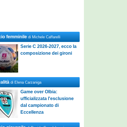
cio femminile
di Michele Caffarelli
Serie C 2026-2027, ecco la
composizione dei gironi
alità
di Elena Carzaniga
Game over Olbia:
ufficializzata l'esclusione
dal campionato di
Eccellenza