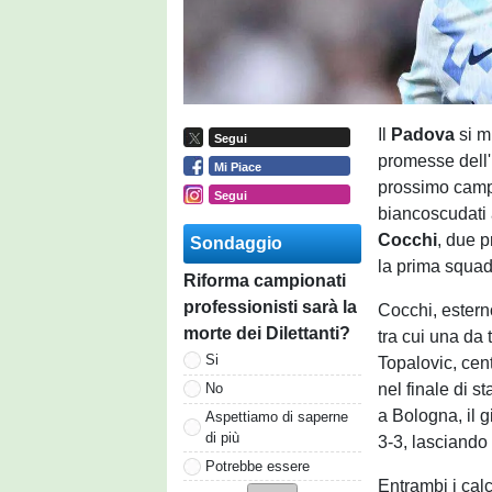
Il
Padova
si m
Segui
promesse dell'I
Mi Piace
prossimo campi
Segui
biancoscudati
Cocchi
, due p
Sondaggio
la prima squad
Riforma campionati
professionisti sarà la
Cocchi, estern
morte dei Dilettanti?
tra cui una da t
Si
Topalovic, cent
nel finale di s
No
a Bologna, il gi
Aspettiamo di saperne
di più
3-3, lasciando 
Potrebbe essere
Entrambi i calc