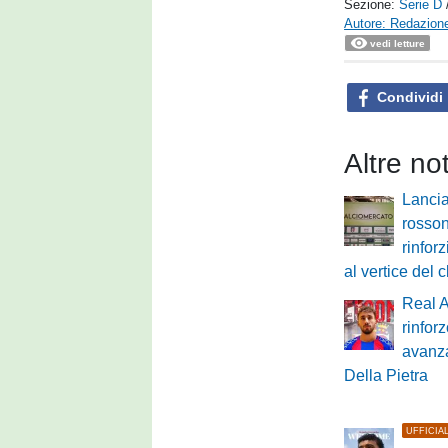
Sezione:
Serie D
Autore: Redazione
vedi letture
Condividi
Altre no
Lancia
rossone
rinfor
al vertice del 
Real 
rinfor
avanza
Della Pietra
UFFICIA