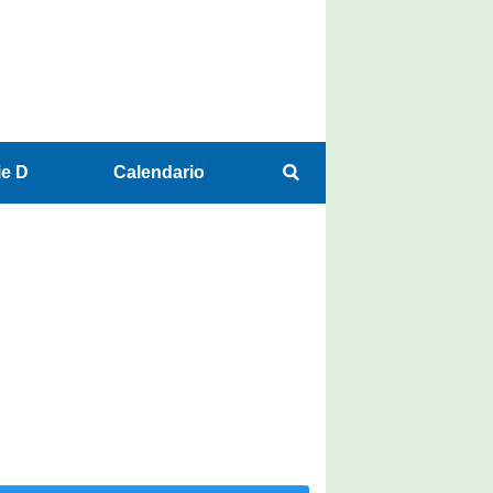
ie D
Calendario