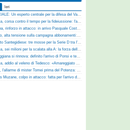
Ieri
UFFICIALE: Un esperto centrale per la difesa del Vado
Catania, corsa contro il tempo per la fideiussione: l'annuncio della società e le ragioni dello slittamento
Ternana, rinforzo in attacco: in arrivo Pasquale Costanzo dalla Paganese
Livorno, alta tensione sulla campagna abbonamenti: la stoccata della Curva Nord alla società
Mercato Santegidiese: tre mosse per la Serie D tra l'ingaggio di Diakhate e due rinnovi chiave
Perugia, sei milioni per la scalata alla A: la forza della nuova societa e il progetto di Alessandro Gaucci
La Reggiana si rinnova: definito l'arrivo di Ponsi e test con l'Alcione
Perugia, addio al veleno di Tedesco: «Amareggiato dalle parole di Alessandro Gaucci, mi hanno ferito umanamente»
Ascoli, l'allarme di mister Tomei prima del Potenza: «Mettiamoci l'elmetto, l'obiettivo è la salvezza e non dobbiamo vendere fumo!»
Cjarlins Muzane, colpo in attacco: fatta per l'arrivo di Franck Djoulou