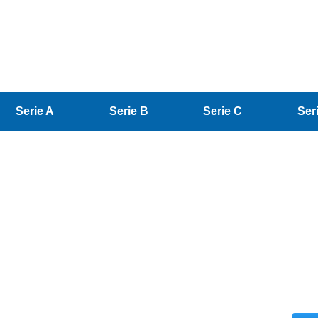
Serie A
Serie B
Serie C
Ser