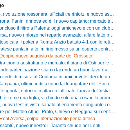
go
oluzione rossonera: ufficiali tre rinforzi e nuovo assetto al vertice del club
 Fanini rinnova ed è il nuovo capitano: mercato tra colpi esperti e l'addio a Daffara
luso il ritiro a Palena: oggi amichevole con un club di D verso la Coppa
, nuovo rinforzo nel reparto avanzato: affare fatto per Della Pietra
ala il poker a Roma: Anzio battuto 4-1 con le reti di Palmieri, Esposito, Suhs e Maggio
ese punta in alto: mirino messo su un esperto centrocampista
Doppio nuovo acquisto da parte del Grosseto
rionfo australiano e mercato: il piano di Osti per le uscite e la suggestione Almena
tecipazione stiamo facendo un buon lavoro»: la carica di mister Bonera accende la Pro Vercelli
ede di misura al Guidonia in amichevole: decide un rigore di Zuppel a Bastia
pania, ottime indicazioni dal triangolare del "Pinto": il report
nola, rinforzo in attacco: ufficiale l'arrivo di Cristian Padula dal Torino
e una figlia, vi chiedo solo una cosa»: la promessa di Vittorio Massi commuove la piazza
uovo test in vista: sabato allenamento congiunto con il Bisignano
e per Matteo Alluci: Prato, Chievo e Reggina sul centrocampista
Real Aversa, colpo internazionale per la difesa
ssoblù, nuovo innesto: il Taranto chiude per Lenti