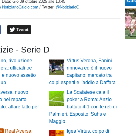
Cal
/ Data:
Gio 09 ottobre 2025 alle 13:45
 NotiziarioCalcio.com
/ Twitter:
@NotiziarioC
Tweet
tizie - Serie D
no, rivoluzione
Virtus Verona, Fanini
ra: ufficiali tre
rinnova ed è il nuovo
zi e nuovo assetto
capitano: mercato tra
club
colpi esperti e l'addio a Daffara
Aversa, nuovo
La Scafatese cala il
zo nel reparto
poker a Roma: Anzio
to: affare fatto per
battuto 4-1 con le reti di
Palmieri, Esposito, Suhs e
Maggio
Real Aversa,
Igea Virtus, colpo di
LE