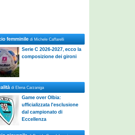
cio femminile
di Michele Caffarelli
Serie C 2026-2027, ecco la
composizione dei gironi
alità
di Elena Carzaniga
Game over Olbia:
ufficializzata l'esclusione
dal campionato di
Eccellenza