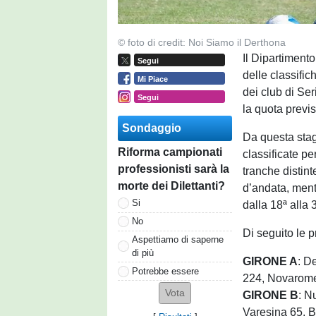
© foto di credit: Noi Siamo il Derthona
Il Dipartimento
Segui
delle classifich
Mi Piace
dei club di Ser
Segui
la quota previ
Sondaggio
Da questa stag
Riforma campionati
classificate p
professionisti sarà la
tranche distint
morte dei Dilettanti?
d’andata, ment
Si
dalla 18ª alla 
No
Di seguito le 
Aspettiamo di saperne
di più
GIRONE A
: D
Potrebbe essere
224, Novarome
GIRONE B
: N
Varesina 65, 