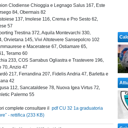
nion Clodiense Chioggia e Legnago Salus 167, Este
rsego 84, Obermais 82
istoiese 137, Imolese 116, Crema e Pro Sesto 62,
ese 57
porting Trestina 372, Aquila Montevarchi 330,
Cal
, Orvietana 145, Vivi Altotevere Sansepolcro 102
ammaurese e Maceratese 67, Ostiamare 65,
61, Teramo 60
schia 233, COS Sarrabus Ogliastra e Trastevere 196,
 70, Anzio 47
ardò 217, Ferrandina 207, Fidelis Andria 47, Barletta e
lana 42
Attu
gusa 112, Sancataldese 78, Nuova Igea Virtus 72,
hletic Palermo 55
ori complete consultare il
pdf CU 32 1a graduatoria
e" - rettifica (
233 KB
)