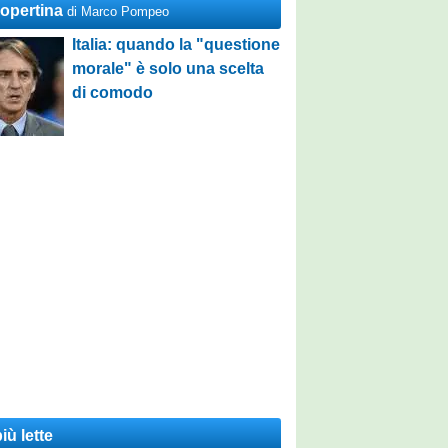
Copertina
di Marco Pompeo
Italia: quando la "questione
morale" è solo una scelta
di comodo
iù lette