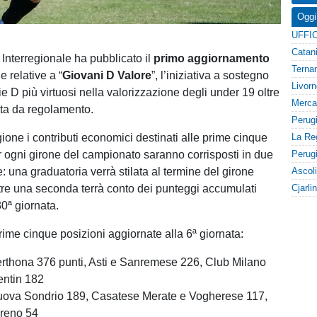
Oggi
 Interregionale ha pubblicato il
primo aggiornamento
e relative a “
Giovani D Valore
”, l’iniziativa a sostegno
ie D più virtuosi nella valorizzazione degli under 19 oltre
sta da regolamento.
ione i contributi economici destinati alle prime cinque
er ogni girone del campionato saranno corrisposti in due
e: una graduatoria verrà stilata al termine del girone
re una seconda terrà conto dei punteggi accumulati
30ª giornata.
prime cinque posizioni aggiornate alla 6ª giornata:
erthona 376 punti, Asti e Sanremese 226, Club Milano
ntin 182
uova Sondrio 189, Casatese Merate e Vogherese 117,
Breno 54