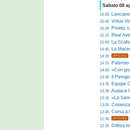
Sabato 08 a
Lanciano, riv
16:00
Virtus Verona,
15:45
Pineto, conc
15:30
Real Aversa
15:15
La Scafatese c
15:00
La Macerat
14:45
14:30
UFFICIALE
Palermo tra t
14:15
«Con grande par
14:00
Il Perugia c
13:45
Equipe Cam
13:35
Audace Cerig
13:30
«La Samb è com
13:15
Cosenza, n
13:00
Corsa a tr
12:45
12:30
UFFICIALE
Difesa ro
12:15