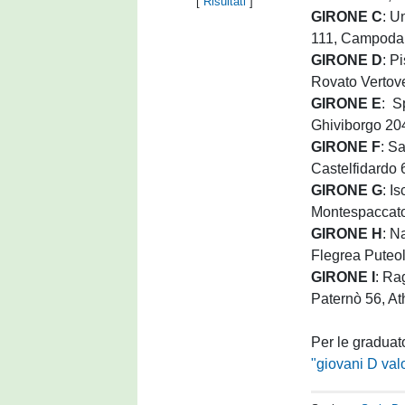
[
Risultati
]
GIRONE C
: U
111, Campoda
GIRONE D
: P
Rovato Vertov
GIRONE E
: S
Ghiviborgo 204
GIRONE F
: S
Castelfidardo 
GIRONE G
: I
Montespaccato
GIRONE H
: N
Flegrea Puteo
GIRONE I
: Ra
Paternò 56, At
Per le graduat
"giovani D valor