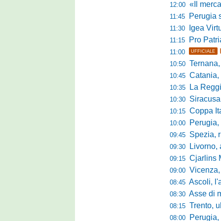
«Il mercato
12:00
Perugia s
11:45
Igea Virtus,
11:30
Pro Patria,
11:15
11:00
UFFICIALE
Ternana, r
10:50
Catania, corsa 
10:45
La Reggian
10:35
Siracusa, pa
10:30
Coppa Italia Se
10:15
Perugia, sei mi
10:00
Spezia, ris
09:45
Livorno, alta
09:30
Cjarlins M
09:15
Vicenza, per
09:00
Ascoli, l'allarme d
08:45
Asse di merca
08:30
Trento, ultimo 
08:15
Perugia, o
08:00