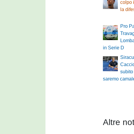
colpo 
la dif
Pro Pa
Travag
Lombar
in Serie D
Siracu
Caccio
subito
saremo camale
Altre not