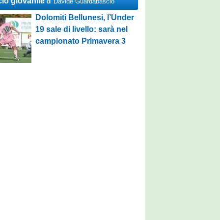
cio giovanile
di Davide Guardabascio
Dolomiti Bellunesi, l’Under
19 sale di livello: sarà nel
campionato Primavera 3