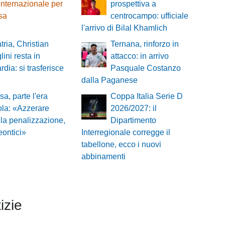
internazionale per
prospettiva a
esa
centrocampo: ufficiale
l'arrivo di Bilal Khamlich
tria, Christian
Ternana, rinforzo in
lini resta in
attacco: in arrivo
dia: si trasferisce
Pasquale Costanzo
dalla Paganese
sa, parte l'era
Coppa Italia Serie D
la: «Azzerare
2026/2027: il
 la penalizzazione,
Dipartimento
ontici»
Interregionale corregge il
tabellone, ecco i nuovi
abbinamenti
izie