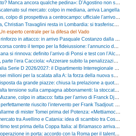
? Manca ancora qualche pedina»: D'Agostino non si ferma e punta in alto
catenato sul mercato: colpo in mediana, arriva Langella
 colpo di prospettiva a centrocampo: ufficiale l'arrivo di Bilal Khamlich
 Christian Travaglini resta in Lombardia: si trasferisce in Serie D
Un esperto centrale per la difesa del Vado
inforzo in attacco: in arrivo Pasquale Costanzo dalla Paganese
contro il tempo per la fideiussione: l'annuncio della società e le ragioni dello slittamento
a si rinnova: definito l'arrivo di Ponsi e test con l'Alcione
rte l'era Cacciola: «Azzerare subito la penalizzazione, saremo camaleontici»
rie D 2026/2027: il Dipartimento Interregionale corregge il tabellone, ecco i nuovi abbinamenti
lioni per la scalata alla A: la forza della nuova societa e il progetto di Alessandro Gaucci
posta da grande piazze: chiusa la prelazione a quota 5.164 abbonamenti
 tensione sulla campagna abbonamenti: la stoccata della Curva Nord alla società
uzane, colpo in attacco: fatta per l'arrivo di Franck Djoulou
fettamente riuscito l'intervento per Frank Tsadjout: il comunicato del club
i mister Tomei prima del Potenza: «Mettiamoci l'elmetto, l'obiettivo è la salvezza e non dobbiamo vendere fumo!»
to tra Avellino e Catania: idea di scambio tra Cosimo Patierno e Kaleb Jimenez
test prima della Coppa Italia: al Briamasco arriva il triangolare con Südtirol e Campodarsego
perazione in porta: accordo con la Roma per il talento Zelezny