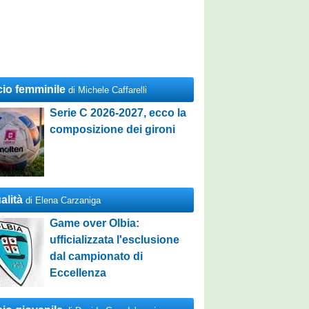
cio femminile
di Michele Caffarelli
Serie C 2026-2027, ecco la
composizione dei gironi
alità
di Elena Carzaniga
Game over Olbia:
ufficializzata l'esclusione
dal campionato di
Eccellenza