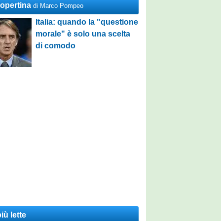
Copertina
di Marco Pompeo
Italia: quando la "questione
morale" è solo una scelta
di comodo
iù lette