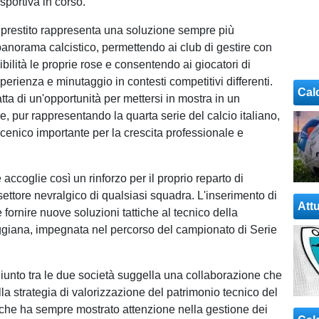
sportiva in corso.
 prestito rappresenta una soluzione sempre più
panorama calcistico, permettendo ai club di gestire con
bilità le proprie rose e consentendo ai giocatori di
erienza e minutaggio in contesti competitivi differenti.
Cal
atta di un'opportunità per mettersi in mostra in un
, pur rappresentando la quarta serie del calcio italiano,
scenico importante per la crescita professionale e
ccoglie così un rinforzo per il proprio reparto di
ettore nevralgico di qualsiasi squadra. L'inserimento di
Attu
fornire nuove soluzioni tattiche al tecnico della
giana, impegnata nel percorso del campionato di Serie
iunto tra le due società suggella una collaborazione che
lla strategia di valorizzazione del patrimonio tecnico del
 che ha sempre mostrato attenzione nella gestione dei