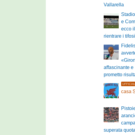
Vallarella
Stadio
e Comu
ecco i
rientrare i tifos
Fideli
avvert
«Giron
affascinante e
prometto risult
UFFICIA
casa 
Pistoi
aranci
campa
superata quot