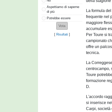
della stagione 
No
Aspettiamo di saperne
La formula del
di più
frequente nel 
Potrebbe essere
maggiore flessi
accumulare esp
Per Toure si tr
[
Risultati
]
campionato che
offre un palco
tecnica.
La Correggese a
centrocampo, s
Toure potrebbe 
formazione reg
D.
L'accordo ragg
si inserisce ne
Carpi, società