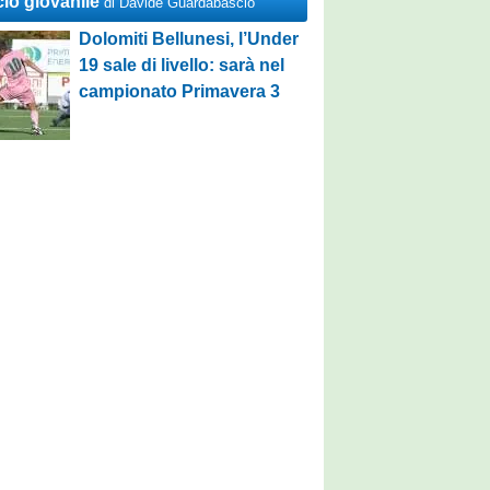
cio giovanile
di Davide Guardabascio
Dolomiti Bellunesi, l’Under
19 sale di livello: sarà nel
campionato Primavera 3