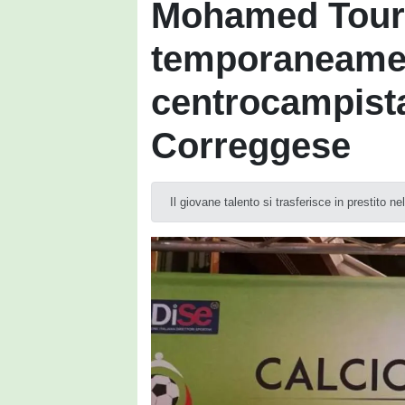
Mohamed Toure
temporaneament
centrocampista
Correggese
Il giovane talento si trasferisce in prestito n