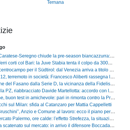
Ternana
izie
ago
tese-Seregno chiude la pre-season biancazzurra: info e dove vedere il match
ferri corti col Bari: la Juve Stabia tenta il colpo da 300mila euro
ocampo per il Südtirol: dal Venezia arriva a titolo definitivo Bjarki Bjarkason
erremoto in società: Francesco Aliberti rassegna le dimissioni da tutte le cariche
Fasano dalla Serie D, la vicinanza della Fidelis Andria e le parole del presidente Vallarella
 riabbracciato Davide Martellotta: accordo con la Folgore Caratese per il ritorno in prestito
buon test in amichevole: pari in rimonta contro la Primavera del Sassuolo
cchi sul Milan: sfida al Catanzaro per Mattia Cappelletti
chini", Anzio e Comune al lavoro: ecco il piano per far rientrare i tifosi
Palermo, ore calde: l'effetto Strefezza, la situazione Segre e i nomi per l'attacco
atenato sul mercato: in arrivo il difensore Boccadamo a titolo temporaneo