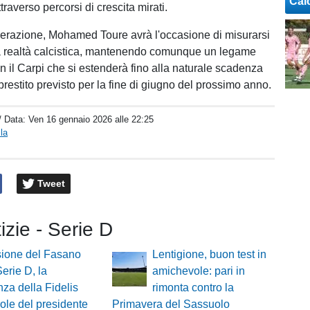
Cal
ttraverso percorsi di crescita mirati.
erazione, Mohamed Toure avrà l'occasione di misurarsi
 realtà calcistica, mantenendo comunque un legame
n il Carpi che si estenderà fino alla naturale scadenza
prestito previsto per la fine di giugno del prossimo anno.
/ Data:
Ven 16 gennaio 2026 alle 22:25
la
Tweet
tizie - Serie D
sione del Fasano
Lentigione, buon test in
Serie D, la
amichevole: pari in
nza della Fidelis
rimonta contro la
role del presidente
Primavera del Sassuolo