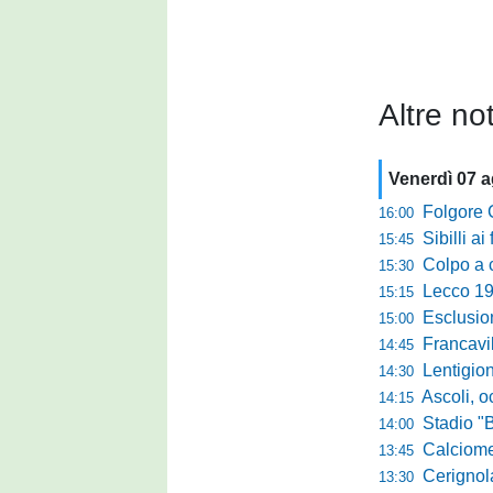
Altre not
Venerdì 07 
Folgore Cara
16:00
Sibilli ai 
15:45
Colpo a centr
15:30
Lecco 1912, t
15:15
Esclusione del 
15:00
Francavilla PZ,
14:45
Lentigione, 
14:30
Ascoli, o
14:15
Stadio "Brus
14:00
Calciomercato 
13:45
Cerignola sc
13:30