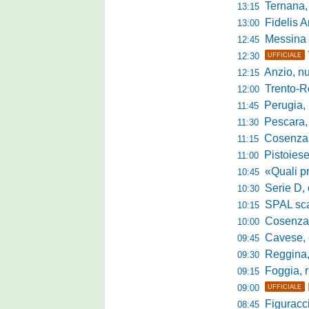
Ternana, col
13:15
Fidelis Andria, C
13:00
Messina sc
12:45
12:30
UFFICIALE
Anzio, nuo
12:15
Trento-Roma
12:00
Perugia, Diana
11:45
Pescara, da 
11:30
Cosenza, es
11:15
Pistoiese, f
11:00
«Quali prestano
10:45
Serie D, 
10:30
SPAL scate
10:15
Cosenza-Vi
10:00
Cavese, c
09:45
Reggina, la p
09:30
Foggia, r
09:15
09:00
UFFICIALE
Figuraccia LN
08:45