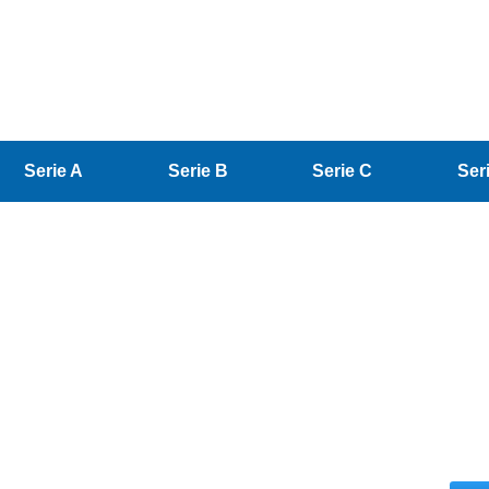
Serie A
Serie B
Serie C
Ser