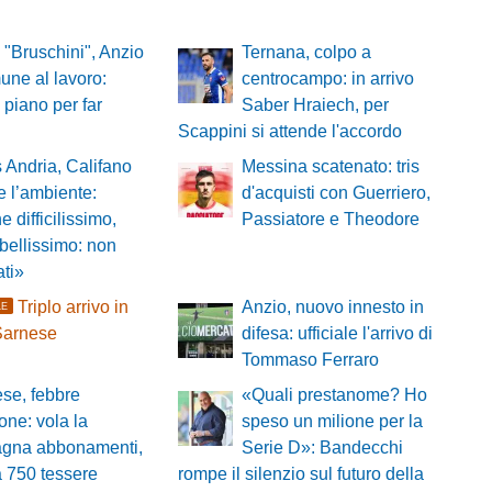
 "Bruschini", Anzio
Ternana, colpo a
ne al lavoro:
centrocampo: in arrivo
l piano per far
Saber Hraiech, per
i
Scappini si attende l'accordo
s Andria, Califano
Messina scatenato: tris
e l’ambiente:
d'acquisti con Guerriero,
e difficilissimo,
Passiatore e Theodore
 bellissimo: non
ati»
Triplo arrivo in
Anzio, nuovo innesto in
LE
Sarnese
difesa: ufficiale l'arrivo di
Tommaso Ferraro
ese, febbre
«Quali prestanome? Ho
one: vola la
speso un milione per la
gna abbonamenti,
Serie D»: Bandecchi
a 750 tessere
rompe il silenzio sul futuro della