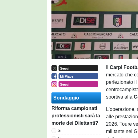
Il
Carpi Footb
Segui
mercato che co
Mi Piace
perfezionato i
Segui
centrocampista
sportiva alla
C
Sondaggio
Riforma campionati
L'operazione, s
professionisti sarà la
alle prestazion
morte dei Dilettanti?
2026. Toure ve
Si
militante nel G