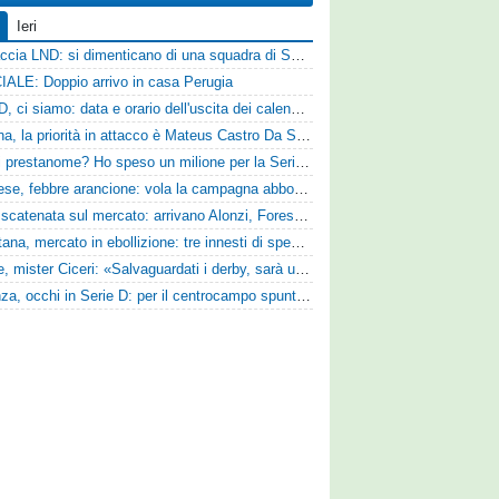
Ieri
Figuraccia LND: si dimenticano di una squadra di Serie D, è da rifare il programma Coppa Italia
IALE: Doppio arrivo in casa Perugia
Serie D, ci siamo: data e orario dell'uscita dei calendari ufficiali
Reggina, la priorità in attacco è Mateus Castro Da Silva: ore decisive per la fumata bianca
«Quali prestanome? Ho speso un milione per la Serie D»: Bandecchi rompe il silenzio sul futuro della Ternana
Pistoiese, febbre arancione: vola la campagna abbonamenti, superata quota 750 tessere
SPAL scatenata sul mercato: arrivano Alonzi, Foresta, Munaretto e Tobia
Casertana, mercato in ebollizione: tre innesti di spessore per lo scacchiere di Vinicio Espinal
Varese, mister Ciceri: «Salvaguardati i derby, sarà un campionato avvincente»
Cosenza, occhi in Serie D: per il centrocampo spunta anche Gerardo Di Gilio