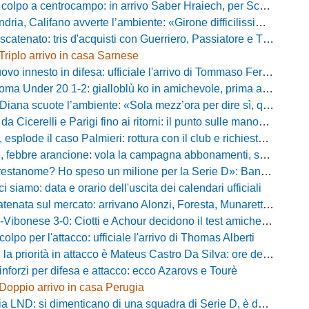
po a centrocampo: in arrivo Saber Hraiech, per Scappini si attende l'accordo
alifano avverte l’ambiente: «Girone difficilissimo, affascinante e bellissimo: non prometto risultati»
atenato: tris d'acquisti con Guerriero, Passiatore e Theodore
Triplo arrivo in casa Sarnese
vo innesto in difesa: ufficiale l'arrivo di Tommaso Ferraro
 Under 20 1-2: gialloblù ko in amichevole, prima apparizione per Caia
 scuote l’ambiente: «Sola mezz’ora per dire sì, qui per costruire una squadra da livello»
Cicerelli e Parigi fino ai ritorni: il punto sulle manovre del Delfino
plode il caso Palmieri: rottura con il club e richiesta di cessione
ebbre arancione: vola la campagna abbonamenti, superata quota 750 tessere
me? Ho speso un milione per la Serie D»: Bandecchi rompe il silenzio sul futuro della Ternana
ci siamo: data e orario dell'uscita dei calendari ufficiali
nata sul mercato: arrivano Alonzi, Foresta, Munaretto e Tobia
bonese 3-0: Ciotti e Achour decidono il test amichevole di Lorica
olpo per l'attacco: ufficiale l'arrivo di Thomas Alberti
riorità in attacco è Mateus Castro Da Silva: ore decisive per la fumata bianca
inforzi per difesa e attacco: ecco Azarovs e Tourè
Doppio arrivo in casa Perugia
D: si dimenticano di una squadra di Serie D, è da rifare il programma Coppa Italia