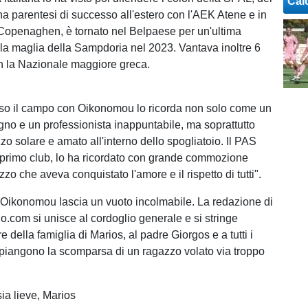
Cal
na parentesi di successo all'estero con l'AEK Atene e in
Copenaghen, è tornato nel Belpaese per un'ultima
la maglia della Sampdoria nel 2023. Vantava inoltre 6
n la Nazionale maggiore greca.
iso il campo con Oikonomou lo ricorda non solo come un
gno e un professionista inappuntabile, ma soprattutto
o solare e amato all'interno dello spogliatoio. Il PAS
primo club, lo ha ricordato con grande commozione
o che aveva conquistato l'amore e il rispetto di tutti".
, Oikonomou lascia un vuoto incolmabile. La redazione di
o.com si unisce al cordoglio generale e si stringe
re della famiglia di Marios, al padre Giorgos e a tutti i
i piangono la scomparsa di un ragazzo volato via troppo
sia lieve, Marios