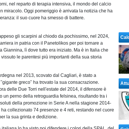
rni, nel reparto di terapia intensiva, il mondo del calcio
un miracolo. Oggi pomeriggio è arrivata la notizia che ha
eranza: il suo cuore ha smesso di battere.
ppeso gli scarpini al chiodo da pochissimo, nel 2024,
Cal
rriera in patria con il Panetolikos per poi tornare a
a Giannina, lì dove tutto era iniziato. Ma è in Italia che
issuto le parentesi più importanti della sua storia
rdegna nel 2013, scovato dal Cagliari, è stato a
 "gigante greco" ha trovato la sua consacrazione.
Attu
bra delle Due Torri nell'estate del 2014, il difensore è
o un perno della retroguardia felsinea, risultando tra i
ssoluti della promozione in Serie A nella stagione 2014-
ù ha collezionato 74 presenze e 4 reti, restando nel cuore
 per la sua grinta e dedizione.
 italiana lo ha visto poi difendere i colori della SPAL, del