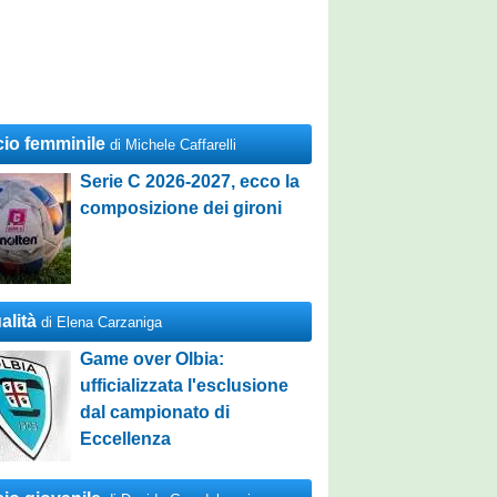
cio femminile
di Michele Caffarelli
Serie C 2026-2027, ecco la
composizione dei gironi
alità
di Elena Carzaniga
Game over Olbia:
ufficializzata l'esclusione
dal campionato di
Eccellenza