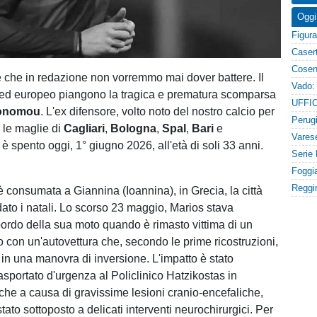
Oggi
e che in redazione non vorremmo mai dover battere. Il
o ed europeo piangono la tragica e prematura scomparsa
onomou
. L'ex difensore, volto noto del nostro calcio per
 le maglie di
Cagliari
,
Bologna
,
Spal
,
Bari
e
i è spento oggi, 1° giugno 2026, all'età di soli 33 anni.
è consumata a Giannina (Ioannina), in Grecia, la città
dato i natali. Lo scorso 23 maggio, Marios stava
ordo della sua moto quando è rimasto vittima di un
ro con un'autovettura che, secondo le prime ricostruzioni,
in una manovra di inversione. L'impatto è stato
asportato d'urgenza al Policlinico Hatzikostas in
iche a causa di gravissime lesioni cranio-encefaliche,
to sottoposto a delicati interventi neurochirurgici. Per