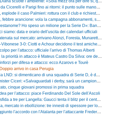
 scuote l’ambiente: «Sola mezz’ora per dire sì, qui per costruire una squadra da livello»
Cicerelli e Parigi fino ai ritorni: il punto sulle manovre del Delfino
plode il caso Palmieri: rottura con il club e richiesta di cessione
ebbre arancione: vola la campagna abbonamenti, superata quota 750 tessere
me? Ho speso un milione per la Serie D»: Bandecchi rompe il silenzio sul futuro della Ternana
ci siamo: data e orario dell'uscita dei calendari ufficiali
nata sul mercato: arrivano Alonzi, Foresta, Munaretto e Tobia
bonese 3-0: Ciotti e Achour decidono il test amichevole di Lorica
olpo per l'attacco: ufficiale l'arrivo di Thomas Alberti
riorità in attacco è Mateus Castro Da Silva: ore decisive per la fumata bianca
inforzi per difesa e attacco: ecco Azarovs e Tourè
Doppio arrivo in casa Perugia
D: si dimenticano di una squadra di Serie D, è da rifare il programma Coppa Italia
ter Ciceri: «Salvaguardati i derby, sarà un campionato avvincente»
rato, cinque giovani promossi in prima squadra
dea per l'attacco: piace Ferdinando Del Sole dell'Ascoli
a a tre per Langella: Gaucci tenta il blitz per il centrocampista del Cosenza
rcato in ebollizione: tre innesti di spessore per lo scacchiere di Vinicio Espinal
unto l'accordo con l'Atalanta per l'attaccante Frederick Samuel Ndongue