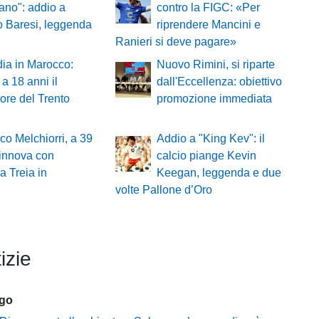
ano": addio a
contro la FIGC: «Per
 Baresi, leggenda
riprendere Mancini e
Ranieri si deve pagare»
ia in Marocco:
Nuovo Rimini, si riparte
a 18 anni il
dall'Eccellenza: obiettivo
tore del Trento
promozione immediata
co Melchiorri, a 39
Addio a "King Kev": il
rinnova con
calcio piange Kevin
ra Treia in
Keegan, leggenda e due
volte Pallone d’Oro
izie
ago