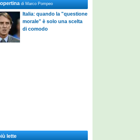
Copertina
di Marco Pompeo
Italia: quando la "questione
morale" è solo una scelta
di comodo
iù lette