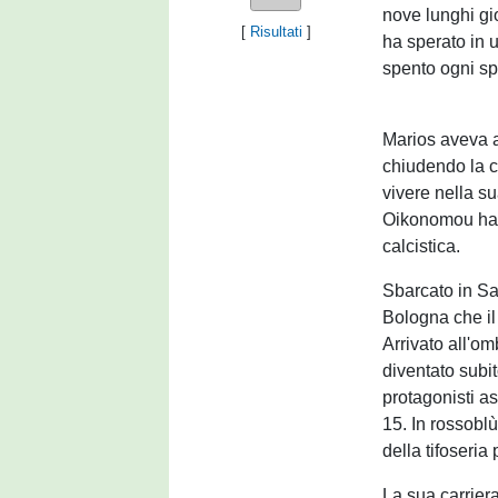
nove lunghi gio
[
Risultati
]
ha sperato in 
spento ogni sp
Marios aveva a
chiudendo la ca
vivere nella su
Oikonomou ha v
calcistica.
Sbarcato in Sa
Bologna che il
Arrivato all'om
diventato subit
protagonisti a
15. In rossobl
della tifoseria
La sua carriera