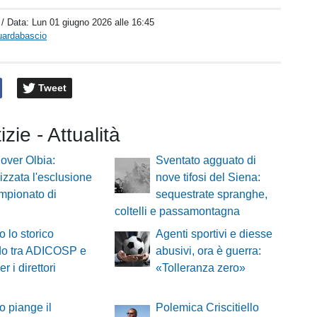
/ Data:
Lun 01 giugno 2026 alle 16:45
uardabascio
Tweet
izie - Attualità
over Olbia:
Sventato agguato di
lizzata l'esclusione
nove tifosi del Siena:
mpionato di
sequestrate spranghe,
coltelli e passamontagna
o lo storico
Agenti sportivi e diesse
do tra ADICOSP e
abusivi, ora è guerra:
r i direttori
«Tolleranza zero»
io piange il
Polemica Criscitiello