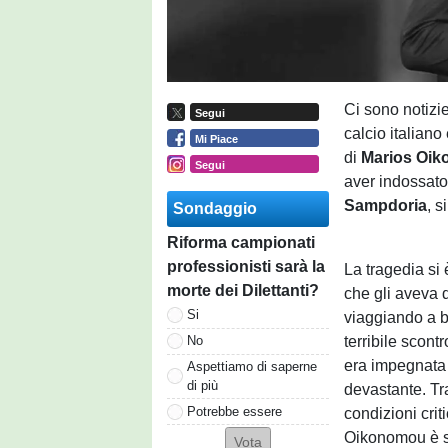
Ci sono notizi
Segui
calcio italian
Mi Piace
di
Marios
Oik
Segui
aver indossato
Sampdoria
, s
Sondaggio
Riforma campionati
professionisti sarà la
La tragedia si 
morte dei Dilettanti?
che gli aveva 
Si
viaggiando a b
terribile scont
No
era impegnata 
Aspettiamo di saperne
di più
devastante. Tr
Potrebbe essere
condizioni crit
Oikonomou è sta