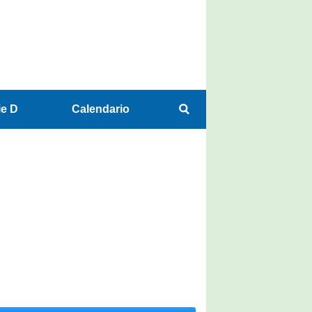
ie D
Calendario