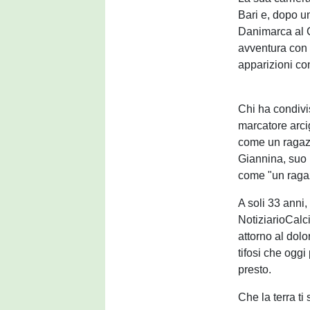
Bari e, dopo u
Danimarca al 
avventura con 
apparizioni co
Chi ha condiv
marcatore arci
come un ragazz
Giannina, suo 
come "un ragazz
A soli 33 anni
NotiziarioCalci
attorno al dolo
tifosi che ogg
presto.
Che la terra ti 