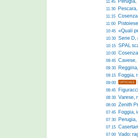
Perugia, Diana
11:45
Pescara, da 
11:30
Cosenza, es
11:15
Pistoiese, f
11:00
«Quali prestano
10:45
Serie D, 
10:30
SPAL scate
10:15
Cosenza-Vi
10:00
Cavese, c
09:45
Reggina, la p
09:30
Foggia, r
09:15
09:00
UFFICIALE
Figuraccia LN
08:45
Varese, mis
08:30
Zenith P
08:00
Foggia, i
07:45
Perugia, sfid
07:30
Casertana, me
07:15
Vado: raggi
07:00