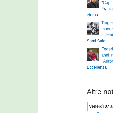
"Capit
Franco
eterna
Traged
muore 
calcia
Sami Said
Federi
anni, 
l'Auro
Eccellenza
Altre not
Venerdì 07 