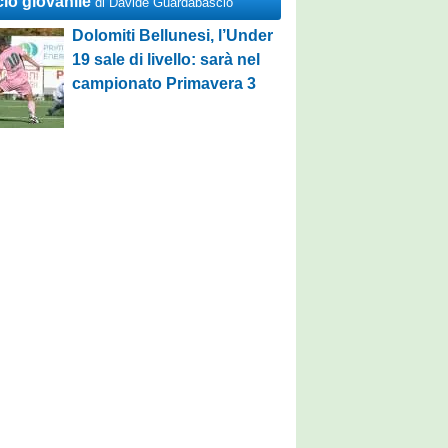
cio giovanile
di Davide Guardabascio
Dolomiti Bellunesi, l’Under
19 sale di livello: sarà nel
campionato Primavera 3