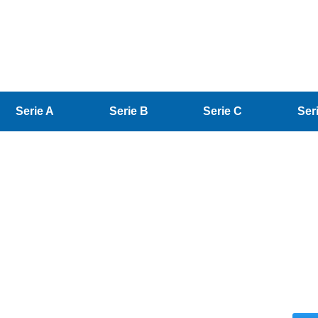
Serie A
Serie B
Serie C
Ser