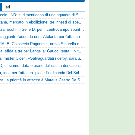
Ieri
Figuraccia LND: si dimenticano di una squadra di Serie D, è da rifare il programma Coppa Italia
Casertana, mercato in ebollizione: tre innesti di spessore per lo scacchiere di Vinicio Espinal
Cosenza, occhi in Serie D: per il centrocampo spunta anche Gerardo Di Gilio
Vado: raggiunto l'accordo con l'Atalanta per l'attaccante Frederick Samuel Ndongue
UFFICIALE: Colpaccio Paganese, arriva Sicurella dalla Scafatese
Perugia, sfida a tre per Langella: Gaucci tenta il blitz per il centrocampista del Cosenza
Varese, mister Ciceri: «Salvaguardati i derby, sarà un campionato avvincente»
Serie D, ci siamo: data e orario dell'uscita dei calendari ufficiali
Foggia, idea per l'attacco: piace Ferdinando Del Sole dell'Ascoli
Reggina, la priorità in attacco è Mateus Castro Da Silva: ore decisive per la fumata bianca