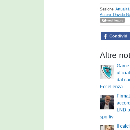
Sezione:
Attualità
Autore: Davide G
vedi letture
Condividi
Altre not
Game 
ufficia
dal ca
Eccellenza
Firmat
accor
LND pe
sportivi
Il calc