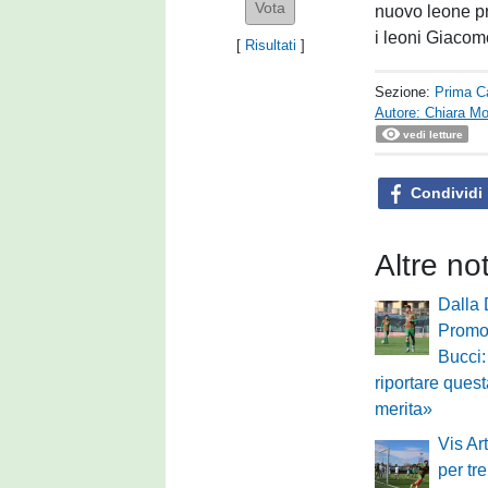
nuovo leone pr
i leoni Giacomo
[
Risultati
]
Sezione:
Prima C
Autore: Chiara Mo
vedi letture
Condividi
Altre no
Dalla 
Promoz
Bucci
riportare ques
merita»
Vis Ar
per tr