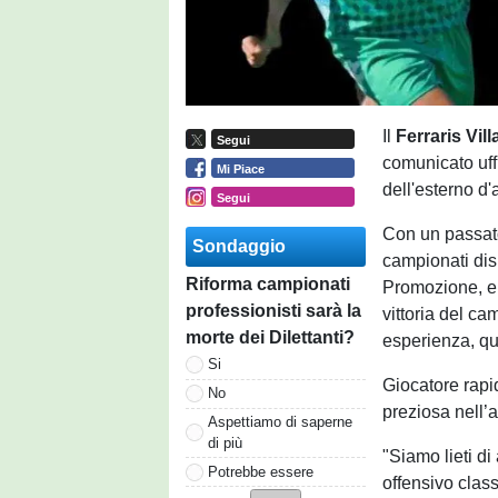
Il
Ferraris Vil
Segui
comunicato uffi
Mi Piace
dell'esterno d
Segui
Con un passato 
Sondaggio
campionati disp
Riforma campionati
Promozione, e 
professionisti sarà la
vittoria del c
morte dei Dilettanti?
esperienza, qua
Si
Giocatore rapid
No
preziosa nell’a
Aspettiamo di saperne
di più
"Siamo lieti di
Potrebbe essere
offensivo class