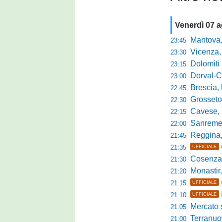
Venerdì 07 
Mantova, parla 
23:45
Vicenza, mister 
23:30
Dolomiti Bellun
23:15
Dorval-Catan
23:00
Brescia, l'a
22:45
Grosseto-Tau A
22:30
Cavese, parlano
22:15
Sanremese s
22:00
Reggina, non
21:45
21:35
UFFICIALE
Cosenza, duris
21:30
Monastir, avan
21:20
21:15
UFFICIALE
21:10
UFFICIALE
Mercato si
21:05
Terranuova Tr
21:00