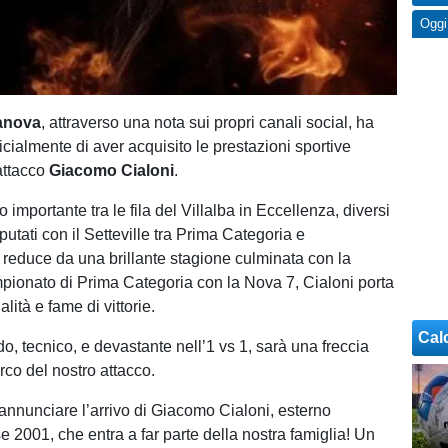
Oggi
lanova
, attraverso una nota sui propri canali social, ha
cialmente di aver acquisito le prestazioni sportive
'attacco
Giacomo Cialoni
.
importante tra le fila del Villalba in Eccellenza, diversi
utati con il Setteville tra Prima Categoria e
reduce da una brillante stagione culminata con la
ampionato di Prima Categoria con la Nova 7, Cialoni porta
lità e fame di vittorie.
Cal
o, tecnico, e devastante nell’1 vs 1, sarà una freccia
rco del nostro attacco.
 annunciare l’arrivo di Giacomo Cialoni, esterno
e 2001, che entra a far parte della nostra famiglia! Un