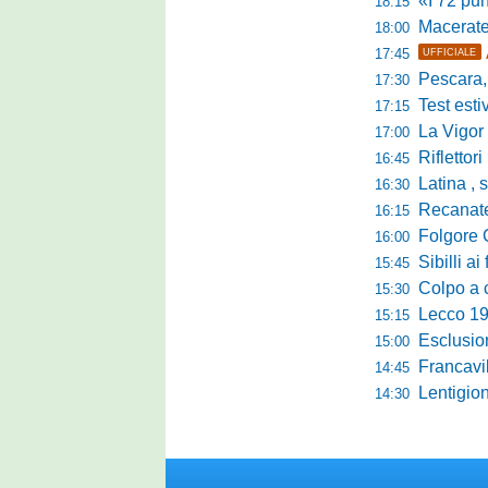
«I 72 punti d
18:15
Maceratese, il 
18:00
17:45
UFFICIALE
Pescara, sta
17:30
Test estivo Man
17:15
La Vigor Sen
17:00
Riflettori pun
16:45
Latina , si è c
16:30
Recanatese, Giandonat
16:15
Folgore Cara
16:00
Sibilli ai 
15:45
Colpo a centr
15:30
Lecco 1912, t
15:15
Esclusione del 
15:00
Francavilla PZ,
14:45
Lentigione, 
14:30