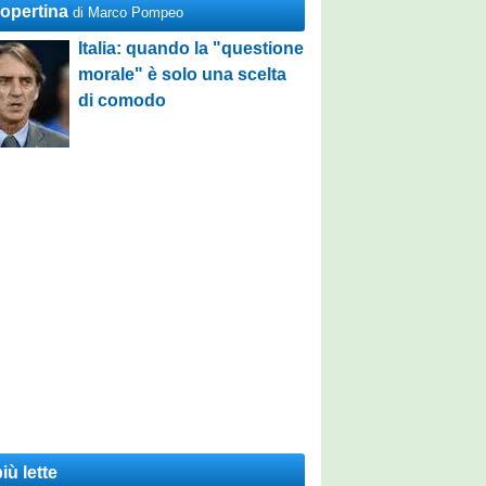
Copertina
di Marco Pompeo
Italia: quando la "questione
morale" è solo una scelta
di comodo
iù lette