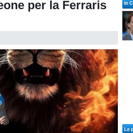
eone per la Ferraris
In 
Le p