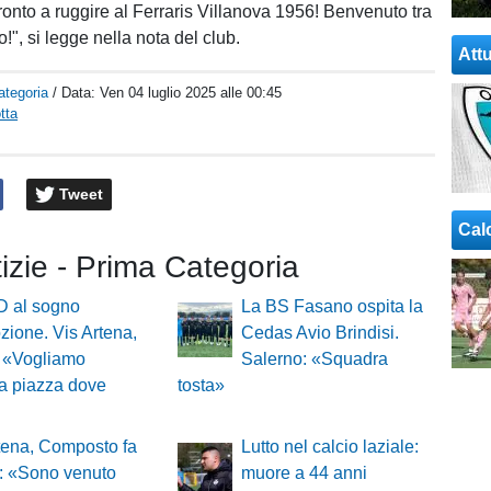
onto a ruggire al Ferraris Villanova 1956! Benvenuto tra
!", si legge nella nota del club.
Attu
ategoria
/ Data:
Ven 04 luglio 2025 alle 00:45
tta
Tweet
Cal
tizie - Prima Categoria
D al sogno
La BS Fasano ospita la
ione. Vis Artena,
Cedas Avio Brindisi.
: «Vogliamo
Salerno: «Squadra
ta piazza dove
tosta»
tena, Composto fa
Lutto nel calcio laziale:
e: «Sono venuto
muore a 44 anni