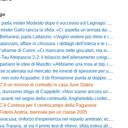
ago
mister Modesto dopo il successo sul Legnago: "Buona tenuta nervosa, ma dobbiamo migliorare"
Gallo lancia la sfida: «Ci aspetta un'annata da protagonisti in B, ma qui nessuno ha il posto fisso»
esi, parla Lattanzio: «Voglio vedere più ritmo e intensità, dobbiamo lasciare tutto sul campo»
zaro, affare in chiusura: i dettagli dell'intesa e le cifre dell'operazione
llarme di Corini: «Ci mancano sette giocatori, ma siamo una squadra forte»
ltopascio 2-2: il bilancio dell'allenamento congiunto e la risposta dei nuovi arrivi
 le idee di Masitto: «Abbiamo una rosa al top, il pubblico del Lamberti ci spingerà lontano»
catenata sul mercato: tre innesti di spessore per un attacco da sogni
 solo Acquadro: il ds Romairone punta al doppio colpo Baldan-Volpicelli
C'è un rinnovo di contratto in casa Juve Stabia
simo sfogo di Coppitelli: «Non siamo ancora una squadra, ora serve tirare una riga!»
ti nel segno della continuità: Angheleddu confermato in panchina, in attacco arriva Loru
C'è Cordova per il centrocampo della Paganese
Fidelis Andria, biennale per un classe 2005
racusa, rinforzo d'esperienza nel reparto arretrato: ecco Orlando
aiana, al via il primo test di rilievo: sfida estiva allo Zecchini con il Grosseto