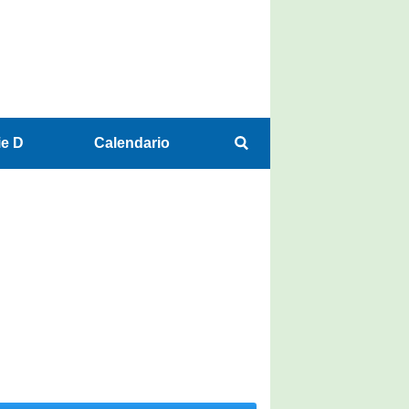
ie D
Calendario