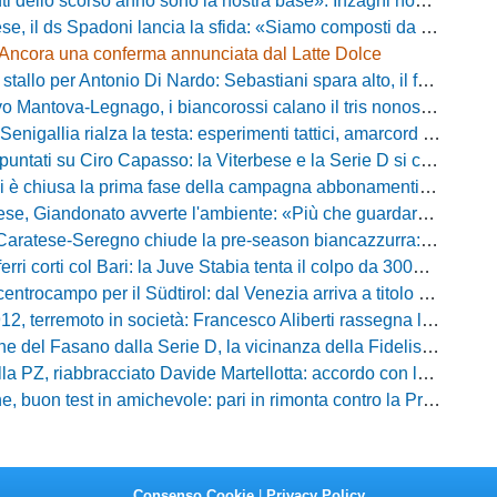
ello scorso anno sono la nostra base»: Inzaghi non si nasconde e carica l'ambiente
ds Spadoni lancia la sfida: «Siamo composti da elementi validi con motivazioni altissime»
Ancora una conferma annunciata dal Latte Dolce
llo per Antonio Di Nardo: Sebastiani spara alto, il futuro resta un enigma
tova-Legnago, i biancorossi calano il tris nonostante il gran caldo: il racconto de L'Arena
igallia rialza la testa: esperimenti tattici, amarcord e lo sguardo al Rimini
tati su Ciro Capasso: la Viterbese e la Serie D si contendono l'esterno ex Fiorentina
hiusa la prima fase della campagna abbonamenti: circa 400 tessere rinnovate in prelazione
o avverte l'ambiente: «Più che guardare chi avremo di fronte, mi interessa vedere la mia squadra migliorare giorno dopo giorno»
tese-Seregno chiude la pre-season biancazzurra: info e dove vedere il match
ferri corti col Bari: la Juve Stabia tenta il colpo da 300mila euro
ocampo per il Südtirol: dal Venezia arriva a titolo definitivo Bjarki Bjarkason
erremoto in società: Francesco Aliberti rassegna le dimissioni da tutte le cariche
Fasano dalla Serie D, la vicinanza della Fidelis Andria e le parole del presidente Vallarella
 riabbracciato Davide Martellotta: accordo con la Folgore Caratese per il ritorno in prestito
buon test in amichevole: pari in rimonta contro la Primavera del Sassuolo
Consenso Cookie
|
Privacy Policy