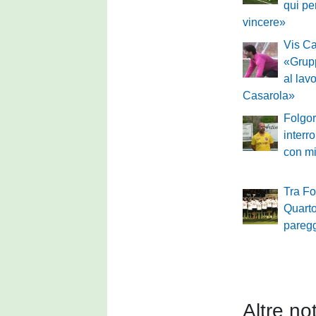
qui pe
vincere»
Vis Ca
«Grupp
al lav
Casarola»
Folgor
interr
con m
Tra Fo
Quarto
pareg
Altre not