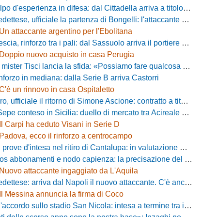
d'esperienza in difesa: dal Cittadella arriva a titolo definitivo Riccardo Gatti
ese, ufficiale la partenza di Bongelli: l'attaccante passa in Serie D
Un attaccante argentino per l'Ebolitana
ia, rinforzo tra i pali: dal Sassuolo arriva il portiere Gioele Zacchi
Doppio nuovo acquisto in casa Perugia
 Tisci lancia la sfida: «Possiamo fare qualcosa di storico e regalarci la trasferta a Genova»
inforzo in mediana: dalla Serie B arriva Castorri
C'è un rinnovo in casa Ospitaletto
fficiale il ritorno di Simone Ascione: contratto a titolo definitivo fino al 2029
pe conteso in Sicilia: duello di mercato tra Acireale e Messina
Il Carpi ha ceduto Visani in Serie D
Padova, ecco il rinforzo a centrocampo
ove d'intesa nel ritiro di Cantalupa: in valutazione Blazevic e Anton
s abbonamenti e nodo capienza: la precisazione del club laniero
Nuovo attaccante ingaggiato da L'Aquila
ese: arriva dal Napoli il nuovo attaccante. C'è anche l'ufficialità
Il Messina annuncia la firma di Coco
cordo sullo stadio San Nicola: intesa a termine tra il Comune e il club di De Laurentiis