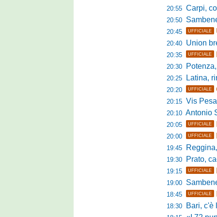
Carpi, colpo 
20:55
Sambenedett
20:50
20:45
UFFICIALE
Union bresc
20:40
20:35
UFFICIALE
Potenza, mister
20:30
Latina, r
20:25
20:20
UFFICIALE
Vis Pesaro, u
20:15
Antonio Se
20:10
20:05
UFFICIALE
20:00
UFFICIALE
Reggina, pr
19:45
Prato, cao
19:30
19:15
UFFICIALE
Sambenedett
19:00
18:45
UFFICIALE
Bari, c'è l'ac
18:30