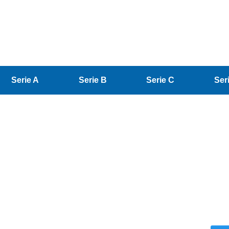
Serie A
Serie B
Serie C
Ser