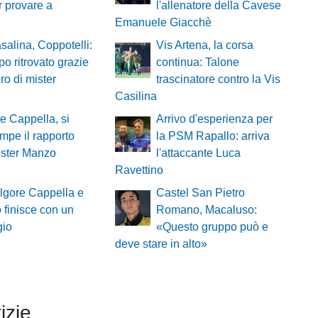
r provare a
l'allenatore della Cavese
Emanuele Giacchè
salina, Coppotelli:
Vis Artena, la corsa
o ritrovato grazie
continua: Talone
oro di mister
trascinatore contro la Vis
Casilina
e Cappella, si
Arrivo d'esperienza per
ompe il rapporto
la PSM Rapallo: arriva
ister Manzo
l'attaccante Luca
Ravettino
lgore Cappella e
Castel San Pietro
 finisce con un
Romano, Macaluso:
gio
«Questo gruppo può e
deve stare in alto»
izie