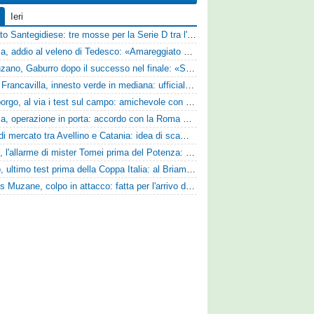
Ieri
Mercato Santegidiese: tre mosse per la Serie D tra l'ingaggio di Diakhate e due rinnovi chiave
Perugia, addio al veleno di Tedesco: «Amareggiato dalle parole di Alessandro Gaucci, mi hanno ferito umanamente»
Desenzano, Gaburro dopo il successo nel finale: «Sapevamo che avremmo sofferto, ma si è vista la voglia di vincere»
Virtus Francavilla, innesto verde in mediana: ufficiale l'arrivo del classe 2008 Gianluca Ajello
Ghiviborgo, al via i test sul campo: amichevole con il Fratres Perignano e sguardo al nuovo girone E
Perugia, operazione in porta: accordo con la Roma per il talento Zelezny
Asse di mercato tra Avellino e Catania: idea di scambio tra Cosimo Patierno e Kaleb Jimenez
Ascoli, l'allarme di mister Tomei prima del Potenza: «Mettiamoci l'elmetto, l'obiettivo è la salvezza e non dobbiamo vendere fumo!»
Trento, ultimo test prima della Coppa Italia: al Briamasco arriva il triangolare con Südtirol e Campodarsego
Cjarlins Muzane, colpo in attacco: fatta per l'arrivo di Franck Djoulou