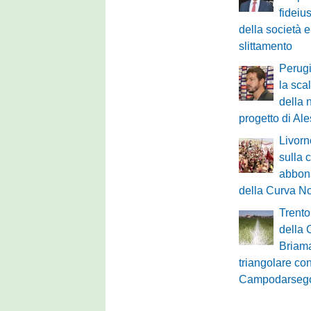
fideiu
della società e
slittamento
Perugi
la scal
della 
progetto di Al
Livorn
sulla
abbona
della Curva No
Trento
della 
Briama
triangolare con
Campodarseg