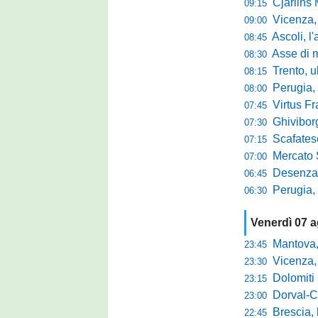
Cjarlins M
09:15
Vicenza, per
09:00
Ascoli, l'allarme d
08:45
Asse di merca
08:30
Trento, ultimo 
08:15
Perugia, o
08:00
Virtus Francav
07:45
Ghiviborgo, al
07:30
Scafatese se
07:15
Mercato Sante
07:00
Desenzano, Gabur
06:45
Perugia, addio a
06:30
Venerdì 07 
Mantova, parla 
23:45
Vicenza, mister 
23:30
Dolomiti Bellun
23:15
Dorval-Catan
23:00
Brescia, l'a
22:45