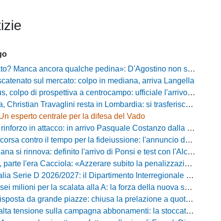
izie
go
? Manca ancora qualche pedina»: D'Agostino non si ferma e punta in alto
catenato sul mercato: colpo in mediana, arriva Langella
 colpo di prospettiva a centrocampo: ufficiale l'arrivo di Bilal Khamlich
 Christian Travaglini resta in Lombardia: si trasferisce in Serie D
Un esperto centrale per la difesa del Vado
inforzo in attacco: in arrivo Pasquale Costanzo dalla Paganese
contro il tempo per la fideiussione: l'annuncio della società e le ragioni dello slittamento
a si rinnova: definito l'arrivo di Ponsi e test con l'Alcione
rte l'era Cacciola: «Azzerare subito la penalizzazione, saremo camaleontici»
rie D 2026/2027: il Dipartimento Interregionale corregge il tabellone, ecco i nuovi abbinamenti
lioni per la scalata alla A: la forza della nuova societa e il progetto di Alessandro Gaucci
posta da grande piazze: chiusa la prelazione a quota 5.164 abbonamenti
 tensione sulla campagna abbonamenti: la stoccata della Curva Nord alla società