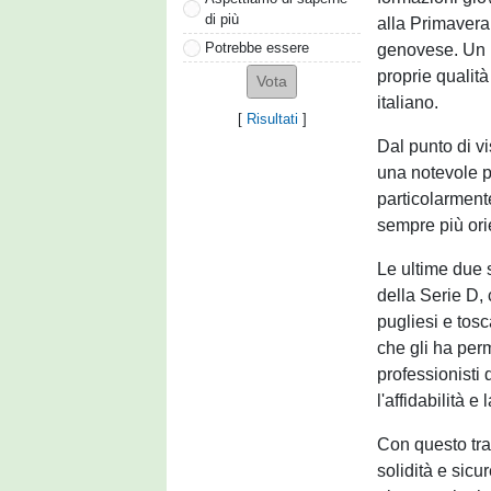
di più
alla Primavera 
Potrebbe essere
genovese. Un p
proprie qualità
italiano.
[
Risultati
]
Dal punto di vi
una notevole pr
particolarmente
sempre più orie
Le ultime due 
della Serie D, 
pugliesi e tos
che gli ha per
professionisti 
l'affidabilità e
Con questo tra
solidità e sicu