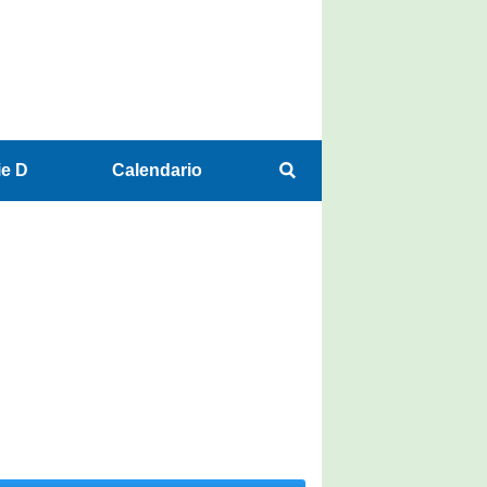
ie D
Calendario