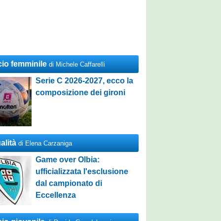
cio femminile
di Michele Caffarelli
Serie C 2026-2027, ecco la
composizione dei gironi
alità
di Elena Carzaniga
Game over Olbia:
ufficializzata l'esclusione
dal campionato di
Eccellenza