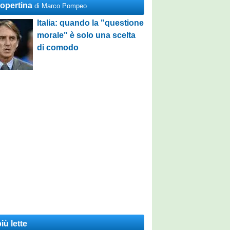
Copertina
di Marco Pompeo
Italia: quando la "questione
morale" è solo una scelta
di comodo
iù lette