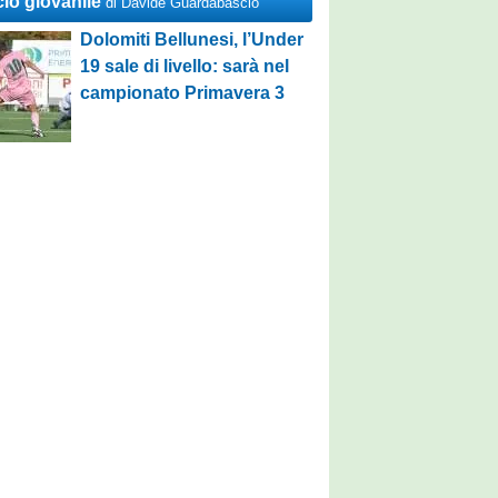
cio giovanile
di Davide Guardabascio
Dolomiti Bellunesi, l’Under
19 sale di livello: sarà nel
campionato Primavera 3