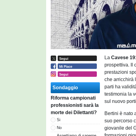
La
Cavese 1
Segui
prospettiva. Il
Mi Piace
prestazioni spo
Segui
che arricchirà 
parti ha validi
Sondaggio
testimonia la 
Riforma campionati
sul nuovo porti
professionisti sarà la
morte dei Dilettanti?
Bertini è nato 
Si
suo percorso ca
giovanile del G
No
formazioni giov
Aspettiamo di saperne