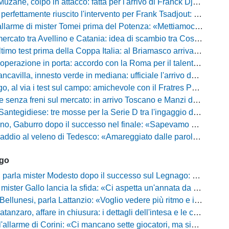
uzane, colpo in attacco: fatta per l'arrivo di Franck Djoulou
fettamente riuscito l'intervento per Frank Tsadjout: il comunicato del club
i mister Tomei prima del Potenza: «Mettiamoci l'elmetto, l'obiettivo è la salvezza e non dobbiamo vendere fumo!»
to tra Avellino e Catania: idea di scambio tra Cosimo Patierno e Kaleb Jimenez
test prima della Coppa Italia: al Briamasco arriva il triangolare con Südtirol e Campodarsego
perazione in porta: accordo con la Roma per il talento Zelezny
illa, innesto verde in mediana: ufficiale l'arrivo del classe 2008 Gianluca Ajello
 via i test sul campo: amichevole con il Fratres Perignano e sguardo al nuovo girone E
nza freni sul mercato: in arrivo Toscano e Manzi dall'Avellino per la Serie C
gidiese: tre mosse per la Serie D tra l'ingaggio di Diakhate e due rinnovi chiave
ro dopo il successo nel finale: «Sapevamo che avremmo sofferto, ma si è vista la voglia di vincere»
l veleno di Tedesco: «Amareggiato dalle parole di Alessandro Gaucci, mi hanno ferito umanamente»
ago
mister Modesto dopo il successo sul Legnago: "Buona tenuta nervosa, ma dobbiamo migliorare"
Gallo lancia la sfida: «Ci aspetta un'annata da protagonisti in B, ma qui nessuno ha il posto fisso»
esi, parla Lattanzio: «Voglio vedere più ritmo e intensità, dobbiamo lasciare tutto sul campo»
zaro, affare in chiusura: i dettagli dell'intesa e le cifre dell'operazione
llarme di Corini: «Ci mancano sette giocatori, ma siamo una squadra forte»