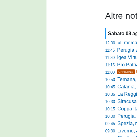
Altre not
Sabato 08 a
«Il mercato
12:00
Perugia s
11:45
Igea Virtus,
11:30
Pro Patria,
11:15
11:00
UFFICIALE
Ternana, r
10:50
Catania, corsa 
10:45
La Reggian
10:35
Siracusa, pa
10:30
Coppa Italia Se
10:15
Perugia, sei mi
10:00
Spezia, ris
09:45
Livorno, alta
09:30