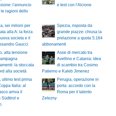
ssione: l'annuncio
e test con l'Alcione
 le ragioni dello
a, sei milioni per
Spezia, risposta da
ata alla A: la forza
grande piazze: chiusa la
nuova societa e il
prelazione a quota 5.164
essandro Gaucci
abbonamenti
o, alta tensione
Asse di mercato tra
 campagna
Avellino e Catania: idea
menti: la stoccata
di scambio tra Cosimo
rd alla società
Patierno e Kaleb Jimenez
, ultimo test prima
Perugia, operazione in
Coppa Italia: al
porta: accordo con la
sco arriva il
Roma per il talento
 Südtirol e
Zelezny
o