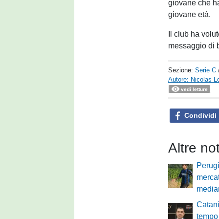
giovane che ha
giovane età.
Il club ha vol
messaggio di b
Sezione:
Serie C
Autore: Nicolas L
vedi letture
Condividi
Altre no
Perugi
mercat
median
Catani
tempo 