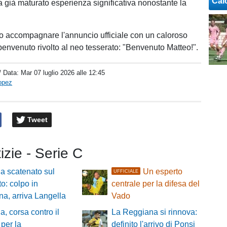
Cal
 già maturato esperienza significativa nonostante la
uto accompagnare l'annuncio ufficiale con un caloroso
envenuto rivolto al neo tesserato: "Benvenuto Matteo!".
/ Data:
Mar 07 luglio 2026 alle 12:45
opez
Tweet
tizie - Serie C
a scatenato sul
Un esperto
UFFICIALE
o: colpo in
centrale per la difesa del
a, arriva Langella
Vado
a, corsa contro il
La Reggiana si rinnova:
per la
definito l'arrivo di Ponsi