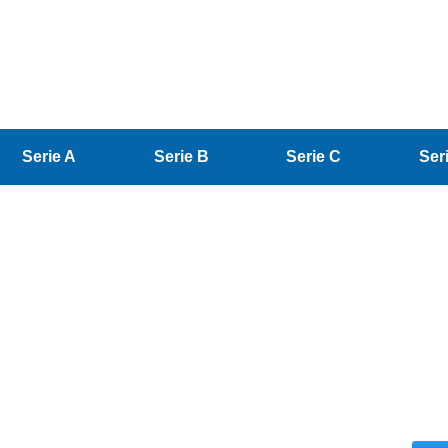
Serie A
Serie B
Serie C
Ser