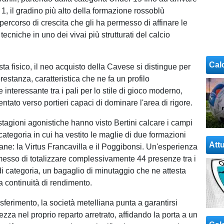
1, il gradino più alto della formazione rossoblù
ercorso di crescita che gli ha permesso di affinare le
 tecniche in uno dei vivai più strutturati del calcio
Cal
sta fisico, il neo acquisto della Cavese si distingue per
estanza, caratteristica che ne fa un profilo
 interessante tra i pali per lo stile di gioco moderno,
ntato verso portieri capaci di dominare l'area di rigore.
stagioni agonistiche hanno visto Bertini calcare i campi
categoria in cui ha vestito le maglie di due formazioni
Attu
cane: la Virtus Francavilla e il Poggibonsi. Un'esperienza
messo di totalizzare complessivamente 44 presenze tra i
di categoria, un bagaglio di minutaggio che ne attesta
 la continuità di rendimento.
sferimento, la società metelliana punta a garantirsi
rezza nel proprio reparto arretrato, affidando la porta a un