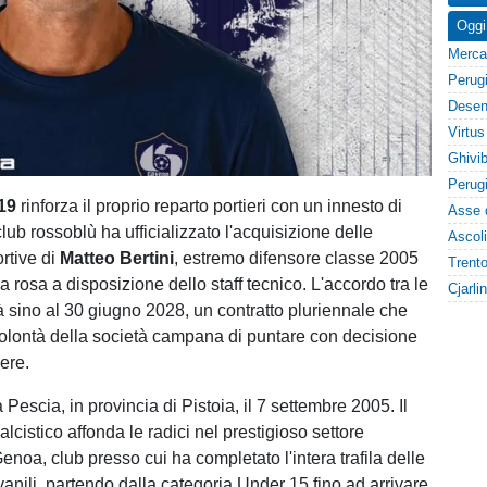
Oggi
919
rinforza il proprio reparto portieri con un innesto di
 club rossoblù ha ufficializzato l'acquisizione delle
rtive di
Matteo Bertini
, estremo difensore classe 2005
la rosa a disposizione dello staff tecnico. L'accordo tra le
tà sino al 30 giugno 2028, un contratto pluriennale che
volontà della società campana di puntare con decisione
ere.
a Pescia, in provincia di Pistoia, il 7 settembre 2005. Il
lcistico affonda le radici nel prestigioso settore
enoa, club presso cui ha completato l'intera trafila delle
anili, partendo dalla categoria Under 15 fino ad arrivare