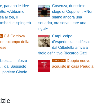
, parlano le idee
Cosenza, durissimo
itto: «Abbiamo
sfogo di Coppitelli: «Non
a al top, il
siamo ancora una
amberti ci spingerà
squadra, ora serve tirare una
riga!»
C'è Cordova
Carpi, colpo
LE
 centrocampo della
d'esperienza in difesa:
ese
dal Cittadella arriva a
titolo definitivo Riccardo Gatti
brescia, rinforzo
Doppio nuovo
UFFICIALE
ali: dal Sassuolo
acquisto in casa Perugia
il portiere Gioele
izie