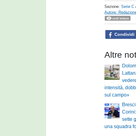
Sezione:
Serie C
Autore: Redazione
vedi letture
Condividi
Altre no
Dolomi
Lattan
vedere
intensità, dobb
sul campo»
Bresci
Corin
sette 
una squadra fo