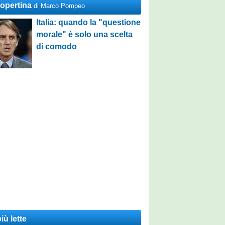
Copertina
di Marco Pompeo
Italia: quando la "questione
morale" è solo una scelta
di comodo
iù lette