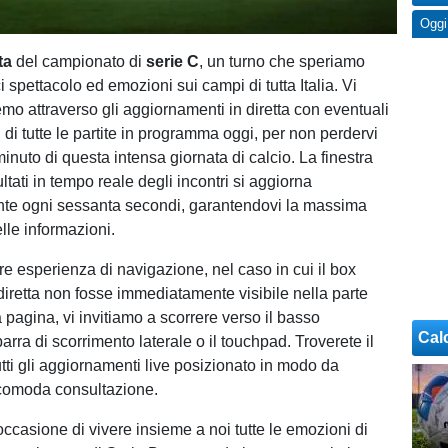
Oggi
ata
del campionato di
serie C
, un turno che speriamo
 spettacolo ed emozioni sui campi di tutta Italia. Vi
 attraverso gli aggiornamenti in diretta con eventuali
 di tutte le partite in programma oggi, per non perdervi
uto di questa intensa giornata di calcio. La finestra
ultati in tempo reale degli incontri si aggiorna
te ogni sessanta secondi, garantendovi la massima
lle informazioni.
re esperienza di navigazione, nel caso in cui il box
diretta non fosse immediatamente visibile nella parte
 pagina, vi invitiamo a scorrere verso il basso
Cal
barra di scorrimento laterale o il touchpad. Troverete il
tti gli aggiornamenti live posizionato in modo da
 comoda consultazione.
occasione di vivere insieme a noi tutte le emozioni di