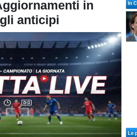
Aggiornamenti in
In 
li anticipi
Le p