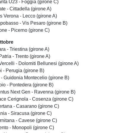
anta U23 - Foggia (girone C)
e - Cittadella (girone A)
us Verona - Lecco (girone A)
pobasso - Vis Pesaro (girone B)
one - Picerno (girone C)
ttobre
a - Triestina (girone A)
atria - Trento (girone A)
ercelli - Dolomiti Bellunesi (girone A)
i - Perugia (girone B)
ì - Guidonia Montecelio (girone B)
io - Pontedera (girone B)
entus Next Gen - Ravenna (girone B)
ace Cerignola - Cosenza (girone C)
rtana - Casarano (girone C)
nia - Siracusa (girone C)
rnitana - Cavese (girone C)
ento - Monopoli (girone C)