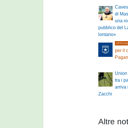
Cavese
di Mas
una ros
pubblico del L
lontano»
UFFICIA
per il
Pagan
Union 
tra i p
arriva 
Zacchi
Altre not