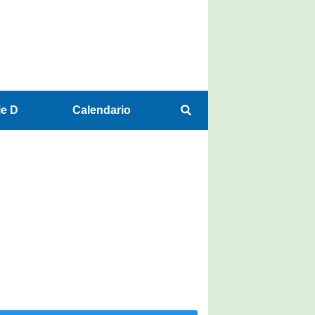
ie D
Calendario