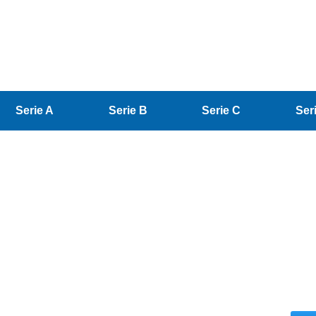
Serie A
Serie B
Serie C
Ser