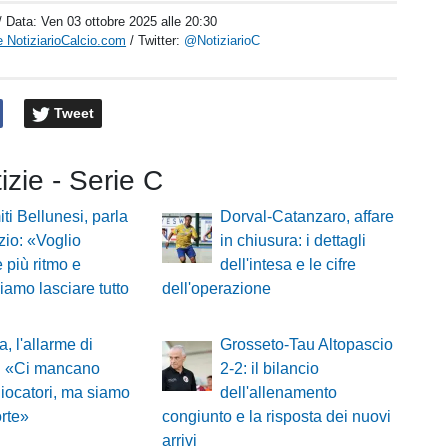
/ Data:
Ven 03 ottobre 2025 alle 20:30
 NotiziarioCalcio.com
/ Twitter:
@NotiziarioC
Tweet
tizie - Serie C
ti Bellunesi, parla
Dorval-Catanzaro, affare
zio: «Voglio
in chiusura: i dettagli
 più ritmo e
dell'intesa e le cifre
iamo lasciare tutto
dell'operazione
a, l'allarme di
Grosseto-Tau Altopascio
i: «Ci mancano
2-2: il bilancio
giocatori, ma siamo
dell'allenamento
rte»
congiunto e la risposta dei nuovi
arrivi