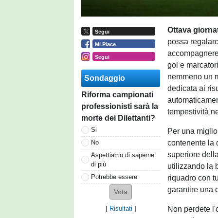
Ottava giorn
Segui
possa regalarci
Mi Piace
accompagneremo
Segui
gol e marcatori
nemmeno un min
Sondaggio
dedicata ai ris
Riforma campionati
automaticamen
professionisti sarà la
tempestività ne
morte dei Dilettanti?
Si
Per una miglio
contenente la 
No
superiore della
Aspettiamo di saperne
di più
utilizzando la 
Potrebbe essere
riquadro con tu
garantire una
Non perdete l'
[
Risultati
]