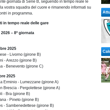
nte giornata di Serie B, seguendo in tempo reale le
lla vostra squadra del cuore e rimanendo informati su
Attu
incontri in programma.
 in tempo reale delle gare
 2026 – 8ª giornata
obre 2025
Cal
ese - Livorno (girone B)
ni - Arezzo (girone B)
na - Benevento (girone C)
bre 2025
na Erminio - Lumezzane (girone A)
n Brescia - Pergolettese (girone A)
i - Bra (girone B)
ana - Pineto (girone B)
es - Sambenedettese (girone B)