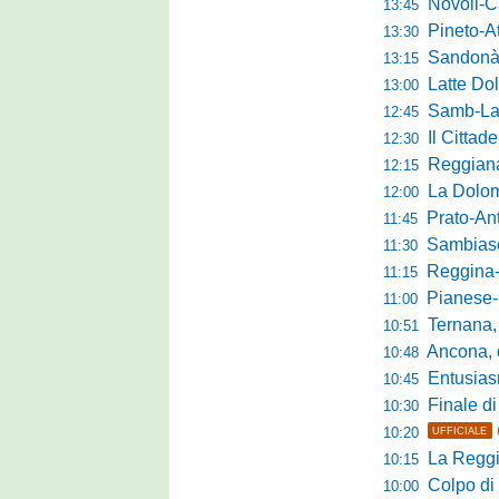
Novoli-Casara
13:45
Pineto-Atletic
13:30
Sandonà-Trev
13:15
Latte Dolce, Fin
13:00
Samb-Lanciano 4
12:45
Il Cittad
12:30
Reggiana, Tes
12:15
La Dolomit
12:00
Prato-Antel
11:45
Sambiase, 
11:30
Reggina-Gozzan
11:15
Pianese-Foll
11:00
Ternana, scatta
10:51
Ancona, conto
10:48
Entusiasmo 
10:45
Finale di pre
10:30
10:20
UFFICIALE
La Reggian
10:15
Colpo di sp
10:00