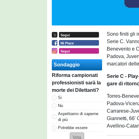
Sono finiti gli 
Segui
Serie C. Vanno
Mi Piace
Benevento e Ca
Segui
Padova, Juvent
marcatori delle
Sondaggio
Riforma campionati
Serie C - Play
professionisti sarà la
gare di ritor
morte dei Dilettanti?
Torres-Benev
Si
Padova-Vicen
No
Carrarese-Juv
Aspettiamo di saperne
Giannetti, 66' 
di più
Avellino-Cata
Potrebbe essere