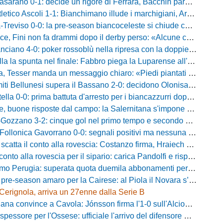
no 0-1: decide un rigore di Ferrara, Bacchin para un penalty nel primo tempo
o Ascoli 1-1: Bianchimano illude i marchigiani, Ardizzone salva i biancazzurri nel finale
iso 0-0: la pre-season biancoceleste si chiude con un pareggio senza reti
i non fa drammi dopo il derby perso: «Alcune cose non mi sono piaciute, ma siamo sulla strada giusta»
-0: poker rossoblù nella ripresa con la doppietta di Faggioli e i gol di Candellori e Perrotta
ella la spunta nel finale: Fabbro piega la Luparense all'88'
ser manda un messaggio chiaro: «Piedi piantati a terra, ma la crescita è evidente»
i Bellunesi supera il Bassano 2-0: decidono Olonisakin e Mondonico
la 0-0: prima battuta d'arresto per i biancazzurri dopo tre successi
buone risposte dal campo: la Salernitana s'impone di misura 2-1
o 3-2: cinque gol nel primo tempo e secondo successo per la squadra di Marchionni
onica Gavorrano 0-0: segnali positivi ma nessuna rete nell'ultimo collaudo
 il conto alla rovescia: Costanzo firma, Hraiech vicino e nel pomeriggio c'è l'amichevole
 alla rovescia per il sipario: carica Pandolfi e risposta da record degli abbonati
Perugia: superata quota duemila abbonamenti per il prossimo campionato
-season amaro per la Cairese: al Piola il Novara s’impone 2-0 con super Valdesi
Cerignola, arriva un 27enne dalla Serie B
a convince a Cavola: Jónsson firma l'1-0 sull'Alcione Milano
essore per l'Ossese: ufficiale l'arrivo del difensore Riccardo Idda