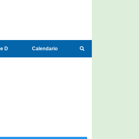
ie D
Calendario