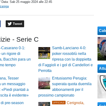
/ Data:
Sab 25 maggio 2024 alle 22:45
rzaniga
Tweet
Cal
tizie - Serie C
-Casarano 0-1:
Samb-Lanciano 4-0:
 un rigore di
poker rossoblù nella
a, Bacchin para un
ripresa con la doppietta
imo tempo
di Faggioli e i gol di Candellori e
Attu
Perrotta
ana, Tesser
Entusiasmo Perugia:
 un messaggio
superata quota duemila
: «Piedi piantati a
abbonamenti per il
escita è evidente»
prossimo campionato
 di pre-season
Cerignola,
UFFICIALE