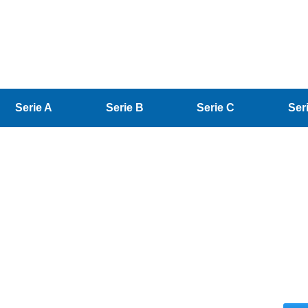
Serie A
Serie B
Serie C
Ser