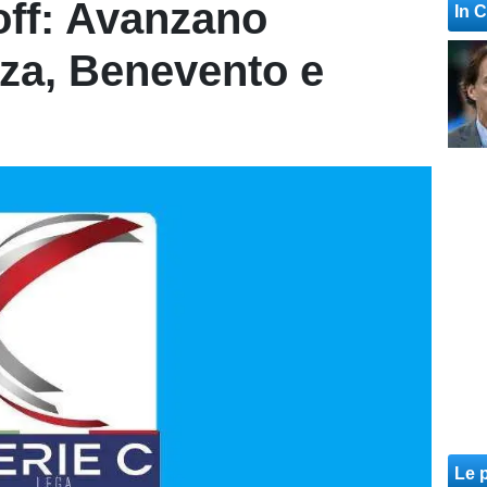
-off: Avanzano
In 
nza, Benevento e
Le p