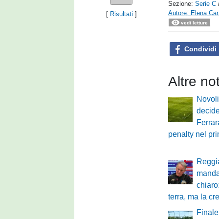
Sezione:
Serie C
Autore: Elena Ca
[
Risultati
]
vedi letture
Condividi
Altre no
Novoli
decide
Ferrar
penalty nel pr
Reggi
manda
chiaro
terra, ma la cr
Finale