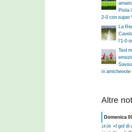
amaro 
Piola 
2-0 con super 
La Re
Cavola
l'1-0 
Test m
emozio
Savoi
in amichevole
Altre not
Domenica 0
«I gol di agosto l
14:00