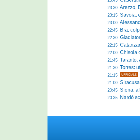
23:45
Arezzo, Bucchi la
23:30
Savoia, eme
23:15
Alessandr
23:00
Bra, colpo
22:45
Gladiator,
22:30
Catanzaro-
22:15
Chisola da 
22:00
Taranto, a
21:45
Torres: u
21:30
21:15
UFFICIALE
Siracusa sc
21:00
Siena, aff
20:45
Nardò scate
20:35