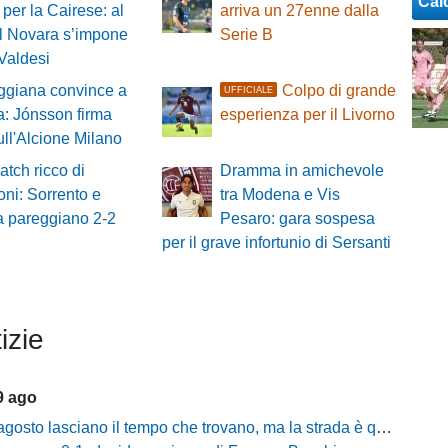
Cal
per la Cairese: al
arriva un 27enne dalla
il Novara s’impone
Serie B
Valdesi
ggiana convince a
Colpo di grande
UFFICIALE
: Jónsson firma
esperienza per il Livorno
sull'Alcione Milano
atch ricco di
Dramma in amichevole
ni: Sorrento e
tra Modena e Vis
a pareggiano 2-2
Pesaro: gara sospesa
per il grave infortunio di Sersanti
izie
9 ago
asciano il tempo che trovano, ma la strada è quella giusta»: Alma fa volare la Reggina e carica l'ambiente