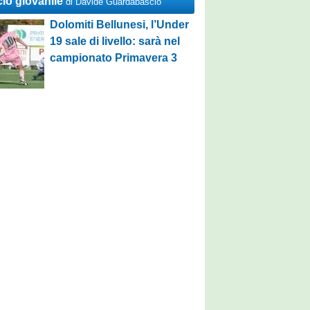
cio giovanile
di Davide Guardabascio
Dolomiti Bellunesi, l’Under
19 sale di livello: sarà nel
campionato Primavera 3