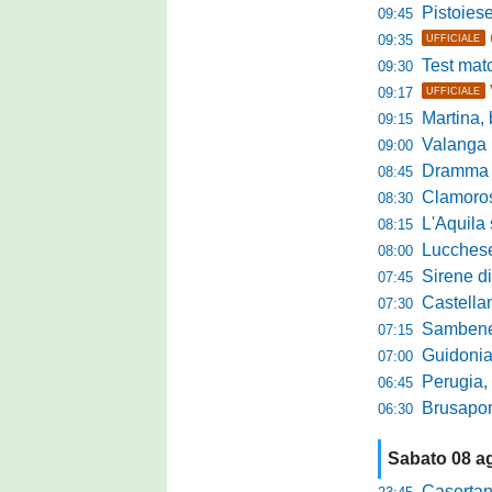
Pistoiese da
09:45
09:35
UFFICIALE
Test match 
09:30
09:17
UFFICIALE
Martina, b
09:15
Valanga ros
09:00
Dramma in ami
08:45
Clamoroso Citta
08:30
L'Aquila si
08:15
Lucchese, n
08:00
Sirene di m
07:45
Castellanzese
07:30
Sambenedettese, Bos
07:15
Guidonia Montecel
07:00
Perugia, il DG B
06:45
Brusaporto,
06:30
Sabato 08 a
Casertana,