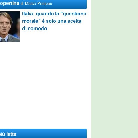
Copertina
di Marco Pompeo
Italia: quando la "questione
morale" è solo una scelta
di comodo
iù lette