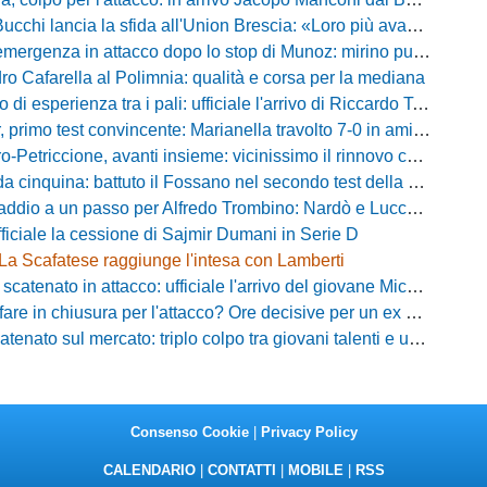
ncia la sfida all'Union Brescia: «Loro più avanti di noi, ma vogliamo dimostrare di essere competitivi»
rgenza in attacco dopo lo stop di Munoz: mirino puntato su Philip Yeboah
o Cafarella al Polimnia: qualità e corsa per la mediana
 di esperienza tra i pali: ufficiale l'arrivo di Riccardo Tosi
 primo test convincente: Marianella travolto 7-0 in amichevole
Petriccione, avanti insieme: vicinissimo il rinnovo contrattuale
cinquina: battuto il Fossano nel secondo test della preparazione estiva
ddio a un passo per Alfredo Trombino: Nardò e Lucchese sul bomber
fficiale la cessione di Sajmir Dumani in Serie D
La Scafatese raggiunge l'intesa con Lamberti
atenato in attacco: ufficiale l'arrivo del giovane Michele Madonna
are in chiusura per l'attacco? Ore decisive per un ex Pistoiese
nato sul mercato: triplo colpo tra giovani talenti e un grande ritorno
Consenso Cookie
|
Privacy Policy
CALENDARIO
|
CONTATTI
|
MOBILE
|
RSS