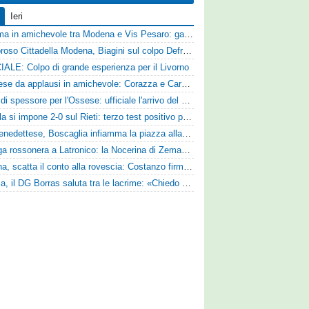
Ieri
Dramma in amichevole tra Modena e Vis Pesaro: gara sospesa per il grave infortunio di Sersanti
Clamoroso Cittadella Modena, Biagini sul colpo Defrel: «Per noi rappresenta un sogno, a volte si realizzano»
IALE: Colpo di grande esperienza per il Livorno
Pistoiese da applausi in amichevole: Corazza e Cardelli piegano lo Scandicci per 1-0
Colpo di spessore per l'Ossese: ufficiale l'arrivo del difensore Riccardo Idda
L'Aquila si impone 2-0 sul Rieti: terzo test positivo per la squadra di Andreucci
Sambenedettese, Boscaglia infiamma la piazza alla presentazione: «Senza di voi non saremmo nulla, vi promettiamo lavoro e maglia sudata»
Valanga rossonera a Latronico: la Nocerina di Zeman ne fa 9 all'Atletico Agromonte
Ternana, scatta il conto alla rovescia: Costanzo firma, Hraiech vicino e nel pomeriggio c'è l'amichevole
Perugia, il DG Borras saluta tra le lacrime: «Chiedo scusa a tifosi e famiglia, Faroni ha perso tantissimi soldi»