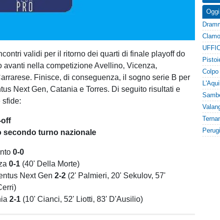
Oggi
UFFIC
incontri validi per il ritorno dei quarti di finale playoff do
 avanti nella competizione Avellino, Vicenza,
rrarese. Finisce, di conseguenza, il sogno serie B per
us Next Gen, Catania e Torres. Di seguito risultati e
 sfide:
-off
no secondo turno nazionale
ento
0-0
za
0-1
(40' Della Morte)
entus Next Gen
2-2
(2' Palmieri, 20' Sekulov, 57'
Cerri)
nia
2-1
(10' Cianci, 52' Liotti, 83' D'Ausilio)