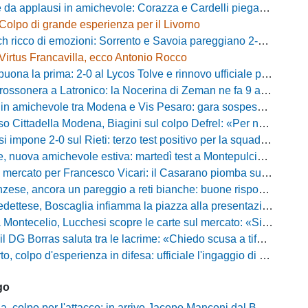
 applausi in amichevole: Corazza e Cardelli piegano lo Scandicci per 1-0
Colpo di grande esperienza per il Livorno
ricco di emozioni: Sorrento e Savoia pareggiano 2-2 in amichevole
Virtus Francavilla, ecco Antonio Rocco
uona la prima: 2-0 al Lycos Tolve e rinnovo ufficiale per Llanos
sonera a Latronico: la Nocerina di Zeman ne fa 9 all'Atletico Agromonte
chevole tra Modena e Vis Pesaro: gara sospesa per il grave infortunio di Sersanti
della Modena, Biagini sul colpo Defrel: «Per noi rappresenta un sogno, a volte si realizzano»
 impone 2-0 sul Rieti: terzo test positivo per la squadra di Andreucci
uova amichevole estiva: martedì test a Montepulciano contro il Taranto
ercato per Francesco Vicari: il Casarano piomba sul difensore del Bari
, ancora un pareggio a reti bianche: buone risposte per Bolzoni col Club Milano
caglia infiamma la piazza alla presentazione: «Senza di voi non saremmo nulla, vi promettiamo lavoro e maglia sudata»
io, Lucchesi scopre le carte sul mercato: «Siamo contenti del lavoro fatto, puntiamo dritti ai playoff»
orras saluta tra le lacrime: «Chiedo scusa a tifosi e famiglia, Faroni ha perso tantissimi soldi»
 colpo d'esperienza in difesa: ufficiale l'ingaggio di Manuel Daffara
go
 colpo per l'attacco: in arrivo Jacopo Manconi dal Benevento