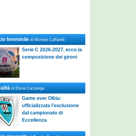
cio femminile
di Michele Caffarelli
Serie C 2026-2027, ecco la
composizione dei gironi
alità
di Elena Carzaniga
Game over Olbia:
ufficializzata l'esclusione
dal campionato di
Eccellenza