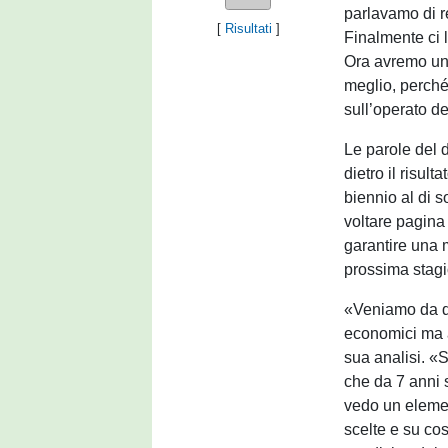
parlavamo di r
[
Risultati
]
Finalmente ci 
Ora avremo un’
meglio, perché
sull’operato de
Le parole del 
dietro il risult
biennio al di s
voltare pagina
garantire una m
prossima stagi
«Veniamo da du
economici ma 
sua analisi. «
che da 7 anni 
vedo un elemen
scelte e su cos