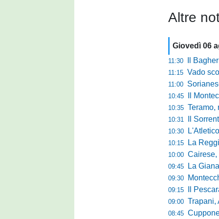
Altre not
Giovedì 06 
Il Bagher
11:30
Vado sconfitt
11:15
Sorianese,
11:00
Il Montec
10:45
Teramo, r
10:35
Il Sorrent
10:31
L'Atletic
10:30
La Reggina 
10:15
Cairese, dopp
10:00
La Giana Erm
09:45
Montecch
09:30
Il Pescara
09:15
Trapani,
09:00
Cuppone nel 
08:45