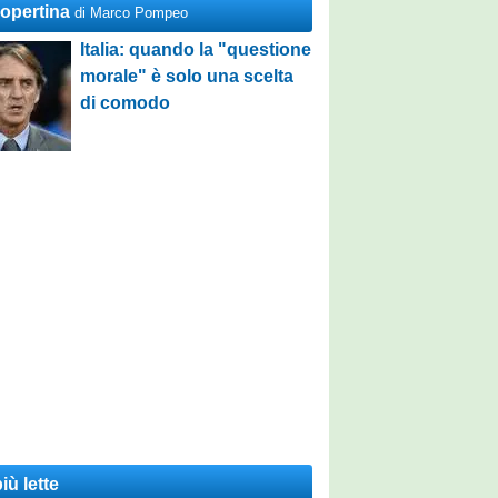
Copertina
di Marco Pompeo
Italia: quando la "questione
morale" è solo una scelta
di comodo
iù lette