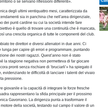
Cal
rritorio o se servano riflessioni differenti».
ecnica degli ultimi ventiquattro mesi, caratterizzata da
endamenti sia in panchina che nell'area dirigenziale,
o dei punti cardine su cui la società intende fare
obiettivo è quello di trovare una continuità che è mancata,
sì una crescita organica di tutte le componenti del club.
to tre direttori e diversi allenatori in due anni. Ci
e lunga per capire gli errori e programmare, puntando
azione dei nostri ragazzi. Quest’anno non è stato
hé la stagione negativa non permetteva di far giocare
ora pronti senza rischiare di ‘bruciarli’» ha spiegato il
, evidenziando le difficoltà di lanciare i talenti del vivaio
alta pressione.
ore giovanile e la capacità di integrare le forze fresche
uadra rappresentano la sfida principale per il prossimo
onica Gavorrano. La dirigenza punta a trasformare il
 motore della società, testando sul campo il valore di un