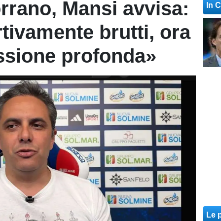
rrano, Mansi avvisa:
In 
tivamente brutti, ora
essione profonda»
Le p