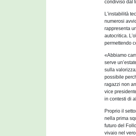
condiviso dal te
L'instabilità t
numerosi avvic
rappresenta un
autocritica. L'
permettendo co
«Abbiamo cambia
serve un’estat
sulla valorizz
possibile perc
ragazzi non anc
vice presidente
in contesti di 
Proprio il sett
nella prima sq
futuro del Foll
vivaio nel vero