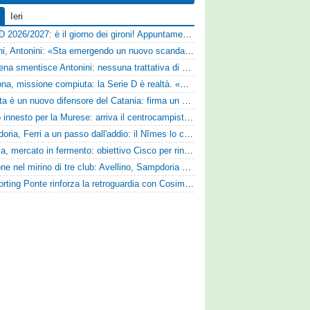
Ieri
Serie D 2026/2027: è il giorno dei gironi! Appuntamento fissato
Trapani, Antonini: «Sta emergendo un nuovo scandalo»
Il Cesena smentisce Antonini: nessuna trattativa di cessione
Derthona, missione compiuta: la Serie D è realtà. «Siamo una società seria»
Perrotta è un nuovo difensore del Catania: firma un contratto annuale
Nuovo innesto per la Murese: arriva il centrocampista Tomas Acosta
Sampdoria, Ferri a un passo dall'addio: il Nîmes lo cerca
Perugia, mercato in fermento: obiettivo Cisco per rinforzare la fascia
Cuppone nel mirino di tre club: Avellino, Sampdoria e Vicenza sull'attaccante dell'Entella
Lo Sporting Ponte rinforza la retroguardia con Cosimo Michele Rotondi