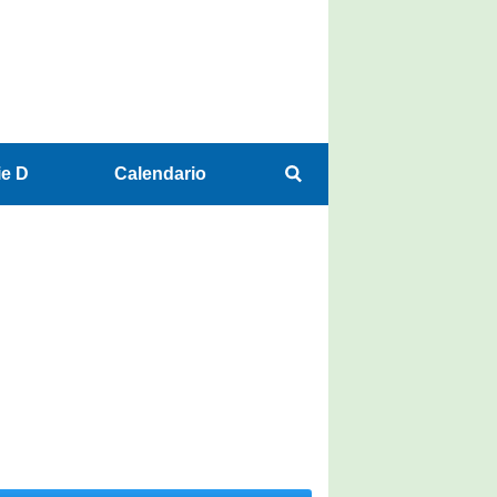
ie D
Calendario