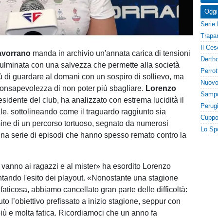
Oggi
avorrano
manda in archivio un'annata carica di tensioni
culminata con una salvezza che permette alla società
 di guardare al domani con un sospiro di sollievo, ma
onsapevolezza di non poter più sbagliare.
Lorenzo
residente del club, ha analizzato con estrema lucidità il
e, sottolineando come il traguardo raggiunto sia
rmine di un percorso tortuoso, segnato da numerosi
 una serie di episodi che hanno spesso remato contro la
 vanno ai ragazzi e al mister» ha esordito Lorenzo
ando l'esito dei playout. «Nonostante una stagione
aticosa, abbiamo cancellato gran parte delle difficoltà:
o l’obiettivo prefissato a inizio stagione, seppur con
più e molta fatica. Ricordiamoci che un anno fa