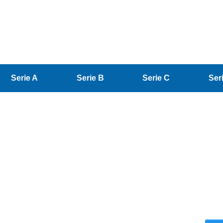
Serie A
Serie B
Serie C
Ser