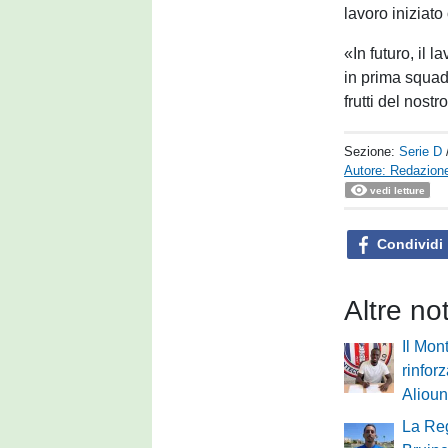
lavoro iniziato
«In futuro, il 
in prima squad
frutti del nostr
Sezione:
Serie D
Autore: Redazione
vedi letture
Condividi
Altre no
Il Mon
rinforz
Aliou
La Reg