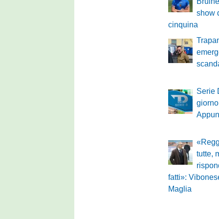
Bruine
show 
cinquina
Trapan
emerg
scand
Serie 
giorno
Appun
«Regg
tutte,
rispon
fatti»: Vibonese
Maglia