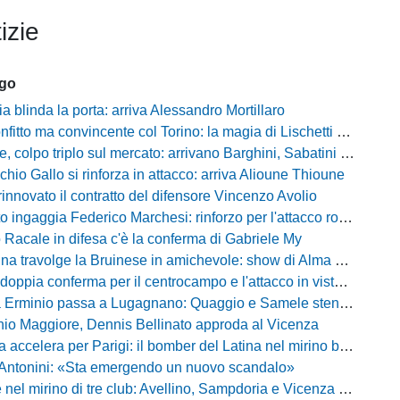
izie
ago
ia blinda la porta: arriva Alessandro Mortillaro
o ma convincente col Torino: la magia di Lischetti non basta, Abate passa 3-1
 colpo triplo sul mercato: arrivano Barghini, Sabatini e Sgrò
chio Gallo si rinforza in attacco: arriva Alioune Thioune
innovato il contratto del difensore Vincenzo Avolio
o ingaggia Federico Marchesi: rinforzo per l'attacco rossonero
o Racale in difesa c'è la conferma di Gabriele My
travolge la Bruinese in amichevole: show di Alma con una cinquina
ia conferma per il centrocampo e l'attacco in vista della prossima Eccellenza
inio passa a Lugagnano: Quaggio e Samele stendono il Piacenza nel test estivo
io Maggiore, Dennis Bellinato approda al Vicenza
 accelera per Parigi: il bomber del Latina nel mirino biancazzurro
 Antonini: «Sta emergendo un nuovo scandalo»
mirino di tre club: Avellino, Sampdoria e Vicenza sull'attaccante dell'Entella