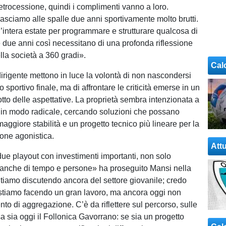
etrocessione, quindi i complimenti vanno a loro.
lasciamo alle spalle due anni sportivamente molto brutti.
intera estate per programmare e strutturare qualcosa di
 due anni così necessitano di una profonda riflessione
lla società a 360 gradi».
Cal
dirigente mettono in luce la volontà di non nascondersi
ato sportivo finale, ma di affrontare le criticità emerse in un
otto delle aspettative. La proprietà sembra intenzionata a
 in modo radicale, cercando soluzioni che possano
aggiore stabilità e un progetto tecnico più lineare per la
one agonistica.
Attu
e playout con investimenti importanti, non solo
anche di tempo e persone» ha proseguito Mansi nella
Stiamo discutendo ancora del settore giovanile; credo
stiamo facendo un gran lavoro, ma ancora oggi non
to di aggregazione. C’è da riflettere sul percorso, sulle
a sia oggi il Follonica Gavorrano: se sia un progetto