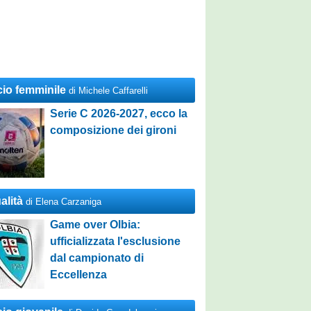
cio femminile
di Michele Caffarelli
Serie C 2026-2027, ecco la
composizione dei gironi
alità
di Elena Carzaniga
Game over Olbia:
ufficializzata l'esclusione
dal campionato di
Eccellenza