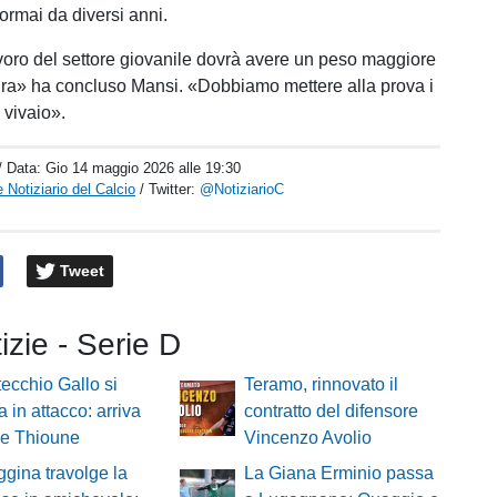
 ormai da diversi anni.
lavoro del settore giovanile dovrà avere un peso maggiore
ra» ha concluso Mansi. «Dobbiamo mettere alla prova i
o vivaio».
/ Data:
Gio 14 maggio 2026 alle 19:30
 Notiziario del Calcio
/ Twitter:
@NotiziarioC
Tweet
tizie - Serie D
tecchio Gallo si
Teramo, rinnovato il
a in attacco: arriva
contratto del difensore
ne Thioune
Vincenzo Avolio
gina travolge la
La Giana Erminio passa