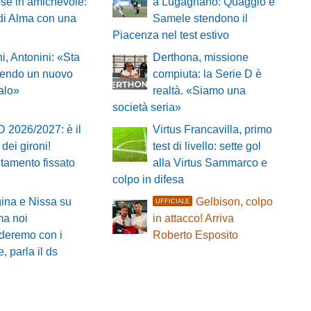
se in amichevole:
a Lugagnano: Quaggio e
di Alma con una
Samele stendono il
Piacenza nel test estivo
i, Antonini: «Sta
Derthona, missione
endo un nuovo
compiuta: la Serie D è
alo»
realtà. «Siamo una
società seria»
D 2026/2027: è il
Virtus Francavilla, primo
 dei gironi!
test di livello: sette gol
tamento fissato
alla Virtus Sammarco e
colpo in difesa
ina e Nissa su
Gelbison, colpo
UFFICIALE
 ma noi
in attacco! Arriva
deremo con i
Roberto Esposito
, parla il ds