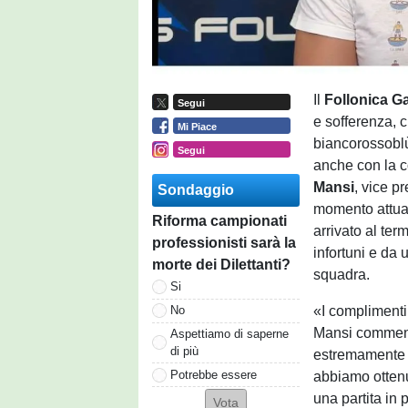
Il
Follonica G
Segui
e sofferenza, 
Mi Piace
biancorossoblù
Segui
anche con la c
Mansi
, vice p
Sondaggio
momento attual
Riforma campionati
arrivato al te
professionisti sarà la
infortuni e da
morte dei Dilettanti?
squadra.
Si
«I complimenti
No
Mansi comment
Aspettiamo di saperne
di più
estremamente f
Potrebbe essere
abbiamo ottenut
una partita in 