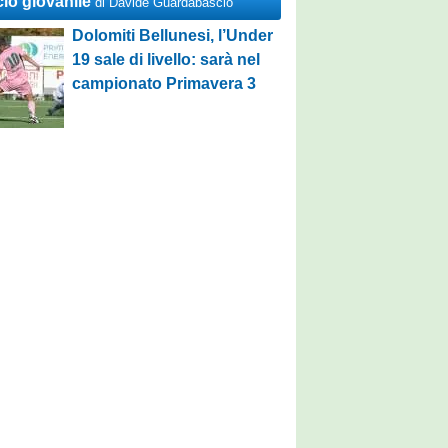
cio giovanile
di Davide Guardabascio
Dolomiti Bellunesi, l’Under
19 sale di livello: sarà nel
campionato Primavera 3