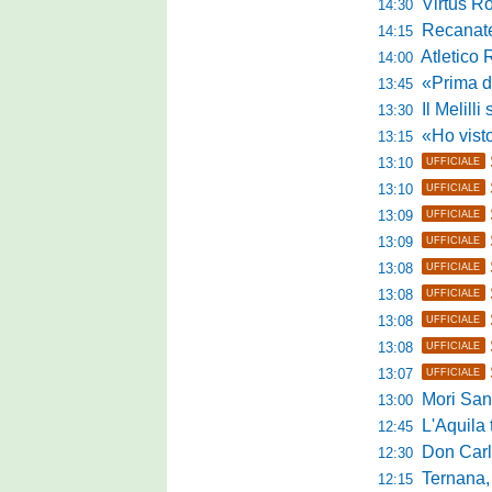
Virtus R
14:30
Recanatese, 
14:15
Atletico 
14:00
«Prima di fare un 
13:45
Il Melilli 
13:30
«Ho visto ottim
13:15
13:10
UFFICIALE
13:10
UFFICIALE
13:09
UFFICIALE
13:09
UFFICIALE
13:08
UFFICIALE
13:08
UFFICIALE
13:08
UFFICIALE
13:08
UFFICIALE
13:07
UFFICIALE
Mori Sant
13:00
L'Aquila trav
12:45
Don Carlo Mi
12:30
Ternana, al via 
12:15