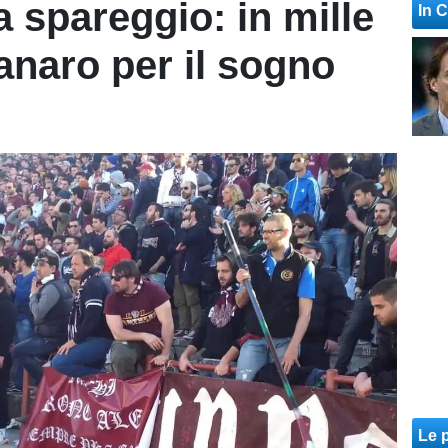
 spareggio: in mille
In 
naro per il sogno
Le p