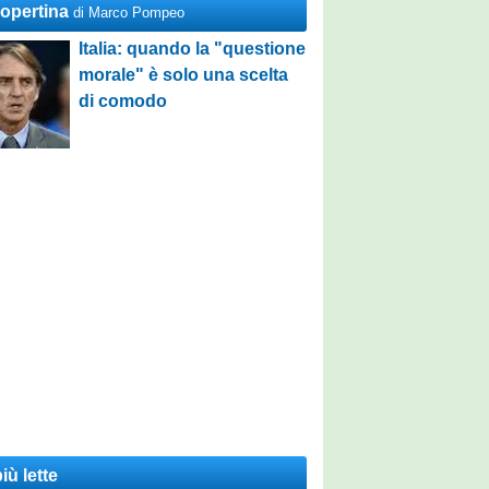
Copertina
di Marco Pompeo
Italia: quando la "questione
morale" è solo una scelta
di comodo
iù lette