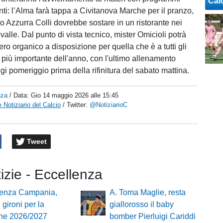
Cal
renti: l’Alma farà tappa a Civitanova Marche per il pranzo,
co Azzurra Colli dovrebbe sostare in un ristorante nei
valle. Dal punto di vista tecnico, mister Omicioli potrà
tero organico a disposizione per quella che è a tutti gli
ita più importante dell'anno, con l'ultimo allenamento
gi pomeriggio prima della rifinitura del sabato mattina.
nza
/ Data:
Gio 14 maggio 2026 alle 15:45
 Notiziario del Calcio
/ Twitter:
@NotiziarioC
Tweet
tizie - Eccellenza
lenza Campania,
A. Toma Maglie, resta
i gironi per la
giallorosso il baby
one 2026/2027
bomber Pierluigi Cariddi