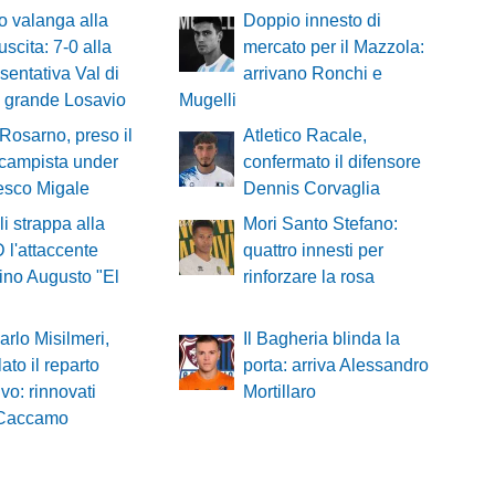
o valanga alla
Doppio innesto di
uscita: 7-0 alla
mercato per il Mazzola:
sentativa Val di
arrivano Ronchi e
 grande Losavio
Mugelli
 Rosarno, preso il
Atletico Racale,
campista under
confermato il difensore
esco Migale
Dennis Corvaglia
lli strappa alla
Mori Santo Stefano:
D l'attaccente
quattro innesti per
ino Augusto "El
rinforzare la rosa
rlo Misilmeri,
Il Bagheria blinda la
ato il reparto
porta: arriva Alessandro
ivo: rinnovati
Mortillaro
 Caccamo