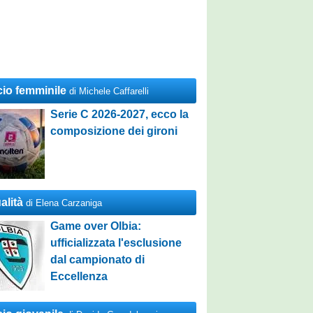
cio femminile
di Michele Caffarelli
Serie C 2026-2027, ecco la
composizione dei gironi
alità
di Elena Carzaniga
Game over Olbia:
ufficializzata l'esclusione
dal campionato di
Eccellenza