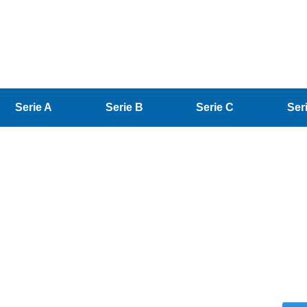
Serie A
Serie B
Serie C
Ser