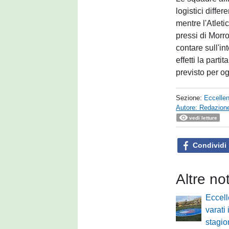
logistici diffe
mentre l'Atleti
pressi di Morro
contare sull'in
effetti la part
previsto per og
Sezione:
Eccelle
Autore: Redazione
vedi letture
Condividi
Altre no
Eccel
varati 
stagi