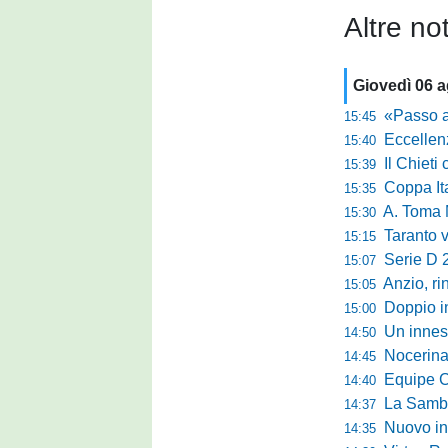
Altre not
Giovedì 06 
«Passo avanti e
15:45
Eccellen
15:40
Il Chieti ch
15:39
Coppa Italia
15:35
A. Toma M
15:30
Taranto valan
15:15
Serie D 
15:07
Anzio, rin
15:05
Doppio in
15:00
Un innest
14:50
Nocerina tr
14:45
Equipe Campa
14:40
La Sambenede
14:37
Nuovo inne
14:35