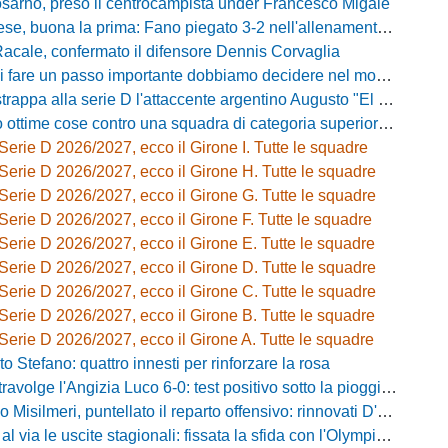
osarno, preso il centrocampista under Francesco Migale
buona la prima: Fano piegato 3-2 nell'allenamento congiunto del Tubaldi
Racale, confermato il difensore Dennis Corvaglia
passo importante dobbiamo decidere nel modo giusto»: Greco e il rebus mercato dopo la vittoria con l'Ossese
strappa alla serie D l'attaccente argentino Augusto "El Tato" Diaz
e cose contro una squadra di categoria superiore»: Franzini analizza il test del Piacenza
Serie D 2026/2027, ecco il Girone I. Tutte le squadre
Serie D 2026/2027, ecco il Girone H. Tutte le squadre
Serie D 2026/2027, ecco il Girone G. Tutte le squadre
Serie D 2026/2027, ecco il Girone F. Tutte le squadre
Serie D 2026/2027, ecco il Girone E. Tutte le squadre
Serie D 2026/2027, ecco il Girone D. Tutte le squadre
Serie D 2026/2027, ecco il Girone C. Tutte le squadre
Serie D 2026/2027, ecco il Girone B. Tutte le squadre
Serie D 2026/2027, ecco il Girone A. Tutte le squadre
o Stefano: quattro innesti per rinforzare la rosa
olge l'Angizia Luco 6-0: test positivo sotto la pioggia, doppietta per Gasperoni
silmeri, puntellato il reparto offensivo: rinnovati D'Aquila e Di Caccamo
le uscite stagionali: fissata la sfida con l'Olympia Thyrus tra lavoro di campo e incroci amarcord