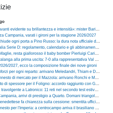
izie
ago
vidente su brillantezza e intensità»: mister Barilari promuove il Pineto dopo il test a Palena
za Campania, varati i gironi per la stagione 2026/2027
iude ogni porta a Pino Russo: la dura nota ufficiale del presidente Di Labio
 Serie D: regolamento, calendario e gli abbinamenti dei primi due turni
aglie, resta giallorosso il baby bomber Pierluigi Cariddi
ga alla prima uscita: 7-0 alla rappresentativa Val di Chiana con un grande Losavio
2026/2027, ecco la composizione finale dei nove gironi
forzi per ogni reparto: arrivano Meledandri, Thiam e Damiano
nesto di mercato per il Mazzola: arrivano Ronchi e Mugelli
o di spessore per il Foligno: accordo raggiunto con Giampà
avolgente a Latronico: 11 reti nel secondo test estivo per i molossi
nia, arrivi di prestigio a Quarto. Domani triangolare con Casertana e Ischia
ttese fa chiarezza sulla cessione: smentita ufficiale del presidente Massi
sto per l'Imperia: a centrocampo arriva il brasiliano Nunes