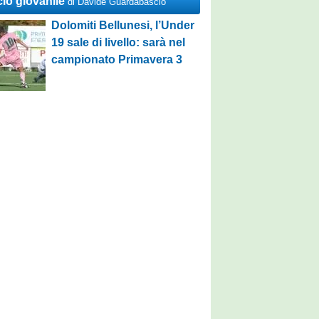
cio giovanile
di Davide Guardabascio
Dolomiti Bellunesi, l’Under
19 sale di livello: sarà nel
campionato Primavera 3