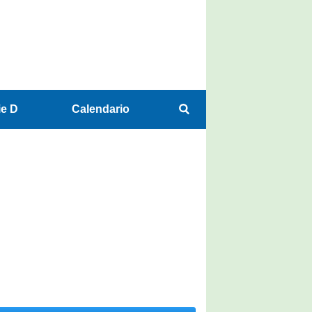
ie D
Calendario