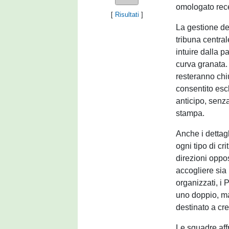
omologato rece
[
Risultati
]
La gestione deg
tribuna centra
intuire dalla p
curva granata.
resteranno chiu
consentito escl
anticipo, senz
stampa.
Anche i dettagl
ogni tipo di cr
direzioni oppo
accogliere sia 
organizzati, i
uno doppio, ma
destinato a cr
Le squadre aff