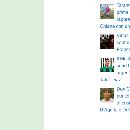
Tarant
prima 
rappre
Chiana con un
Virtus
centro
Franc
Il Meli
serie 
argent
Tato" Diaz
Don Ca
puntell
offens
D'Aquila e Di