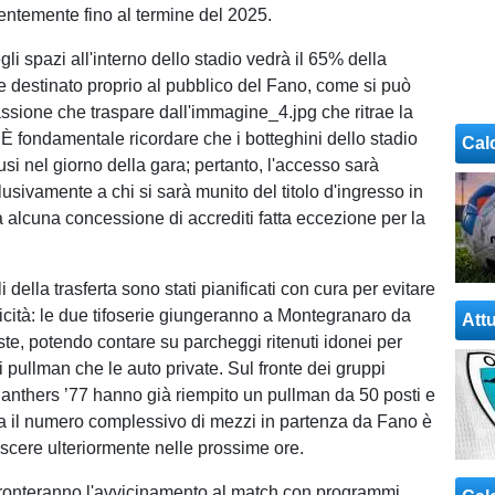
ntemente fino al termine del 2025.
li spazi all'interno dello stadio vedrà il 65% della
le destinato proprio al pubblico del Fano, come si può
assione che traspare dall'immagine_4.jpg che ritrae la
 È fondamentale ricordare che i botteghini dello stadio
Cal
si nel giorno della gara; pertanto, l'accesso sarà
usivamente a chi si sarà munito del titolo d'ingresso in
a alcuna concessione di accrediti fatta eccezione per la
i della trasferta sono stati pianificati con cura per evitare
iticità: le due tifoserie giungeranno a Montegranaro da
Attu
ste, potendo contare su parcheggi ritenuti idonei per
i pullman che le auto private. Sul fronte dei gruppi
 Panthers ’77 hanno già riempito un pullman da 50 posti e
 il numero complessivo di mezzi in partenza da Fano è
escere ulteriormente nelle prossime ore.
ronteranno l'avvicinamento al match con programmi