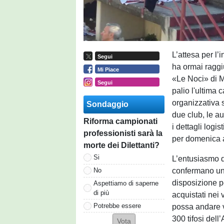
L’attesa per l’
Segui
ha ormai raggiu
Mi Piace
«Le Noci» di M
Segui
palio l'ultima
organizzativa s
Sondaggio
due club, le au
Riforma campionati
i dettagli logi
professionisti sarà la
per domenica a
morte dei Dilettanti?
Si
L’entusiasmo d
confermano una
No
disposizione pe
Aspettiamo di saperne
di più
acquistati nei 
Potrebbe essere
possa andare ve
300 tifosi dell’