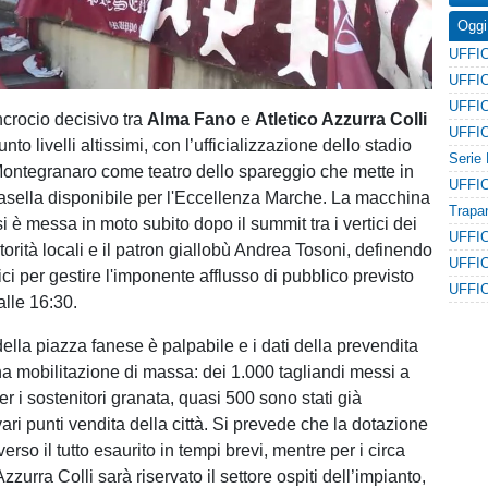
Oggi
incrocio decisivo tra
Alma Fano
e
Atletico Azzurra Colli
nto livelli altissimi, con l’ufficializzazione dello stadio
ontegranaro come teatro dello spareggio che mette in
 casella disponibile per l'Eccellenza Marche. La macchina
i è messa in moto subito dopo il summit tra i vertici dei
torità locali e il patron giallobù Andrea Tosoni, definendo
stici per gestire l'imponente afflusso di pubblico previsto
lle 16:30.
ella piazza fanese è palpabile e i dati della prevendita
 mobilitazione di massa: dei 1.000 tagliandi messi a
r i sostenitori granata, quasi 500 sono stati già
vari punti vendita della città. Si prevede che la dotazione
rso il tutto esaurito in tempi brevi, mentre per i circa
Azzurra Colli sarà riservato il settore ospiti dell’impianto,