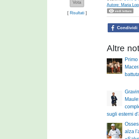
Autore: Maria Lo
vedi letture
[
Risultati
]
Condividi
Altre no
Primo 
Macer
battut
Gravin
Maule:
comple
sugli esterni d
Ossese
alza l'
«Salv