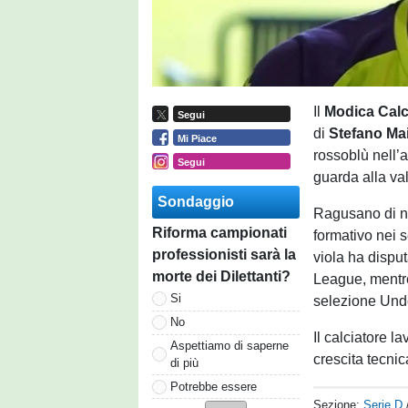
Il
Modica Cal
Segui
di
Stefano Ma
Mi Piace
rossoblù nell’a
Segui
guarda alla va
Sondaggio
Ragusano di n
Riforma campionati
formativo nei s
professionisti sarà la
viola ha dispu
morte dei Dilettanti?
League, mentre
Si
selezione Und
No
Il calciatore l
Aspettiamo di saperne
crescita tecni
di più
Potrebbe essere
Sezione:
Serie D