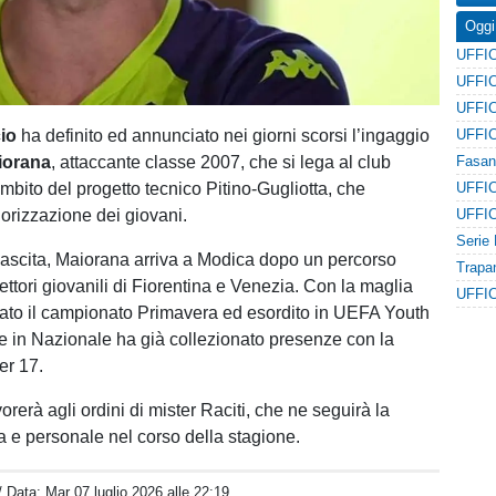
Oggi
cio
ha definito ed annunciato nei giorni scorsi l’ingaggio
iorana
, attaccante classe 2007, che si lega al club
mbito del progetto tecnico Pitino-Gugliotta, che
lorizzazione dei giovani.
ascita, Maiorana arriva a Modica dopo un percorso
ettori giovanili di Fiorentina e Venezia. Con la maglia
tato il campionato Primavera ed esordito in UEFA Youth
 in Nazionale ha già collezionato presenze con la
er 17.
avorerà agli ordini di mister Raciti, che ne seguirà la
ca e personale nel corso della stagione.
/ Data:
Mar 07 luglio 2026 alle 22:19