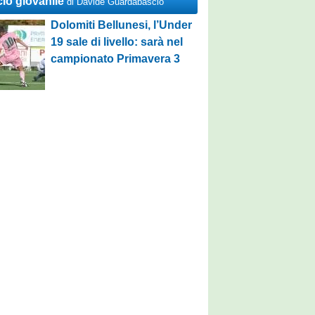
cio giovanile
di Davide Guardabascio
Dolomiti Bellunesi, l’Under
19 sale di livello: sarà nel
campionato Primavera 3