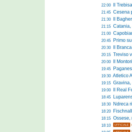
Il Trebis
22:00
Cesena pront
21:45
Il Bagher
21:30
Catania, la 
21:15
Capobianco è
21:00
Primo succ
20:45
Il Brancal
20:30
Treviso vittori
20:15
Il Monto
20:00
Paganese di 
19:45
Atletico 
19:30
Gravina, parl
19:15
Il Real For
19:00
Luparense, p
18:45
Ndreca rin
18:30
Fischnaller-R
18:20
Ossese, mister C
18:15
18:10
UFFICIALE
UFFICIALE