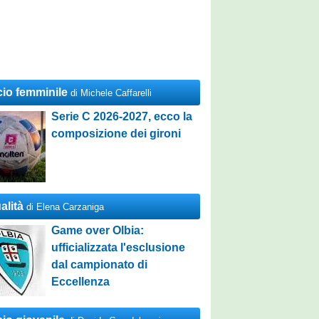
cio femminile
di Michele Caffarelli
Serie C 2026-2027, ecco la
composizione dei gironi
alità
di Elena Carzaniga
Game over Olbia:
ufficializzata l'esclusione
dal campionato di
Eccellenza