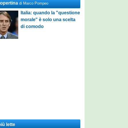
Copertina
di Marco Pompeo
Italia: quando la "questione
morale" è solo una scelta
di comodo
iù lette