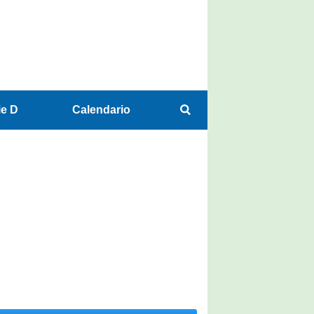
ie D
Calendario