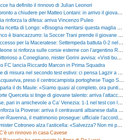
acce ha definito il rinnovo di Julian Leonori
o a chiudere per Matteo Lontani: in arrivo il giovane talento dello Spezia
ia rinforza la difesa: arriva Vincenzo Puleo
ricetta di Longo: «Bisogna meritarsi questa maglia ogni singolo giorno»
 biancazzurro: la Soccer Trani prende il giovane attaccante ex Monopoli
esso per la Maceratese: Settempeda battuta 0-2 nella ripresa
eone si rinforza sulle corsie esterne con l'argentino Rotela
oso a Conegliano, mister Gorini avvisa: «Visti buoni spunti, ma c'è ancora tanto da lavorare»
rio FC lancia Riccardo Marcon in Prima Squadra
misura nel secondo test estivo: ci pensa Lagzir a piegare l'Equipe Campania
Acquaviva, preso il centrocampista portoghese Tiago Santos
a il ds Maule: «Siamo quasi al completo, ora puntiamo sugli esterni d'attacco»
te Querceta si tinge di giovane talento: arriva l'attaccante Lucchesi
ari in amichevole a Ca' Venezia: 1-1 nel test con la Primavera lagunare
forza la Piovese: arriva il centravanti albanese dalla serie D
avenna, il matrimonio prosegue: ufficiale l'accordo quinquennale per l'attacco
otroneo alza l'asticella: «Salvezza? Non mi pongo limiti, voglio vincere più partite possibile»
C'è un rinnovo in casa Cavese