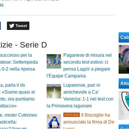
pez
Tweet
Cal
tizie - Serie D
successo per la
Paganese di misura nel
atese: Settempeda
secondo test estivo: ci
a 0-2 nella ripresa
pensa Lagzir a piegare
l'Equipe Campania
Attu
a, parla il ds
Luparense, pari in
 «Siamo quasi al
amichevole a Ca'
to, ora puntiamo
Venezia: 1-1 nel test con
'attacco»
la Primavera lagunare
, mister Cotroneo
Il Bisceglie ha
UFFICIALE
asticella:
annunciato la firma di De
ezza? Non mi
Lucci