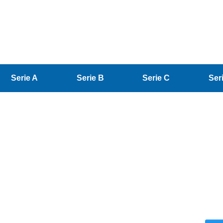
Serie A
Serie B
Serie C
Ser