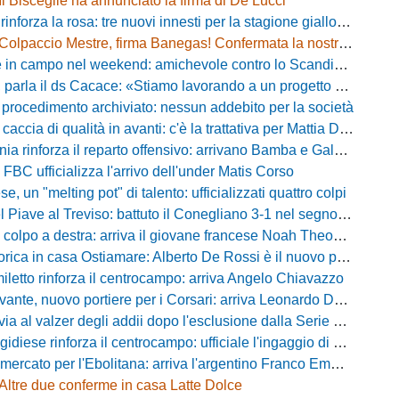
Il Bisceglie ha annunciato la firma di De Lucci
 rinforza la rosa: tre nuovi innesti per la stagione gialloblù
Colpaccio Mestre, firma Banegas! Confermata la nostra anteprima
campo nel weekend: amichevole contro lo Scandicci allo stadio Strulli di Monsummano
parla il ds Cacace: «Stiamo lavorando a un progetto ambizioso»
 procedimento archiviato: nessun addebito per la società
ccia di qualità in avanti: c'è la trattativa per Mattia Della Morte
ia rinforza il reparto offensivo: arrivano Bamba e Galeota
 FBC ufficializza l'arrivo dell'under Matis Corso
, un "melting pot" di talento: ufficializzati quattro colpi
iave al Treviso: battuto il Conegliano 3-1 nel segno di Gerbi e Vita
colpo a destra: arriva il giovane francese Noah Theodore
ca in casa Ostiamare: Alberto De Rossi è il nuovo presidente biancoviola
iletto rinforza il centrocampo: arriva Angelo Chiavazzo
ante, nuovo portiere per i Corsari: arriva Leonardo De Franceschi
 valzer degli addii dopo l'esclusione dalla Serie D: Salzano verso una big campana
iese rinforza il centrocampo: ufficiale l'ingaggio di Luca Scimia
ercato per l'Ebolitana: arriva l'argentino Franco Emmanuel Boló
Altre due conferme in casa Latte Dolce