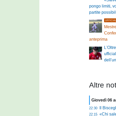
pongo limiti, v
partite possibi
UFFICIA
Mestre
Confer
anteprima
L'Olt
ufficia
dell'u
Altre not
Giovedì 06 
Il Bisceg
22:30
«Chi sale ade
22:15