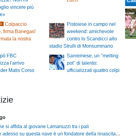
Cal
oglio vincere più
le»
Colpaccio
Pistoiese in campo nel
LE
, firma Banegas!
weekend: amichevole
mata la nostra
contro lo Scandicci allo
stadio Strulli di Monsummano
repò FBC
Sanremese, un "melting
lizza l'arrivo
pot" di talento:
nder Matis Corso
ufficializzati quattro colpi
izie
ago
lie si affida al giovane Lamanuzzi tra i pali
sso su questa nave è un fondatore della rinascita»: Davis carica l'ambiente Messina