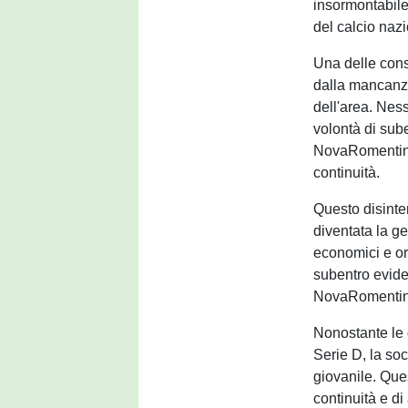
insormontabile
del calcio naz
Una delle cons
dalla mancanza
dell'area. Nes
volontà di sube
NovaRomentin, 
continuità.
Questo disinte
diventata la ge
economici e or
subentro evide
NovaRomentin p
Nonostante le 
Serie D, la soc
giovanile. Que
continuità e di