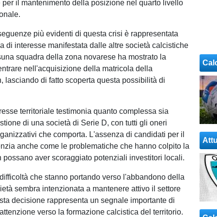
 per il mantenimento della posizione nel quarto livello
ionale.
eguenze più evidenti di questa crisi è rappresentata
 di interesse manifestata dalle altre società calcistiche
suna squadra della zona novarese ha mostrato la
Cal
ntrare nell'acquisizione della matricola della
lasciando di fatto scoperta questa possibilità di
resse territoriale testimonia quanto complessa sia
stione di una società di Serie D, con tutti gli oneri
ganizzativi che comporta. L'assenza di candidati per il
Attu
nzia anche come le problematiche che hanno colpito la
ossano aver scoraggiato potenziali investitori locali.
difficoltà che stanno portando verso l'abbandono della
ietà sembra intenzionata a mantenere attivo il settore
sta decisione rappresenta un segnale importante di
 attenzione verso la formazione calcistica del territorio.