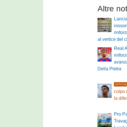
Altre no
Lancia
rossone
rinfor
al vertice del 
Real 
rinfor
avanza
Della Pietra
UFFICIA
colpo 
la dif
Pro Pa
Travag