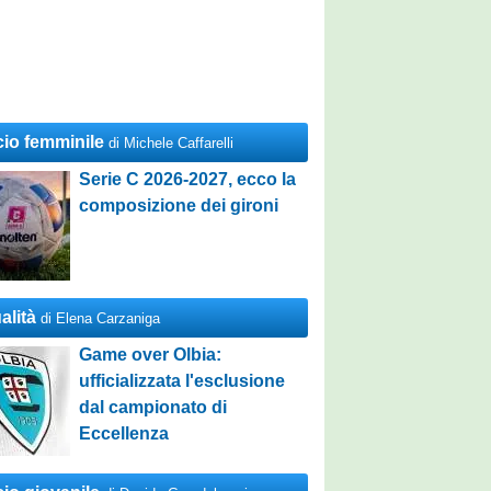
cio femminile
di Michele Caffarelli
Serie C 2026-2027, ecco la
composizione dei gironi
alità
di Elena Carzaniga
Game over Olbia:
ufficializzata l'esclusione
dal campionato di
Eccellenza