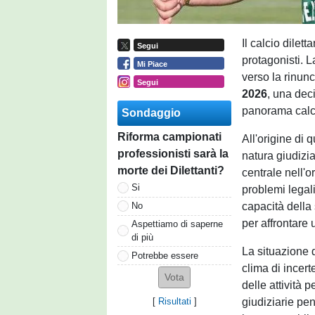
Il calcio dilet
Segui
protagonisti. 
Mi Piace
verso la rinunci
Segui
2026
, una deci
panorama calci
Sondaggio
Riforma campionati
All'origine di 
professionisti sarà la
natura giudizi
morte dei Dilettanti?
centrale nell'
Si
problemi legal
capacità della 
No
per affrontare
Aspettiamo di saperne
di più
La situazione 
Potrebbe essere
clima di incer
delle attività 
giudiziarie p
[
Risultati
]