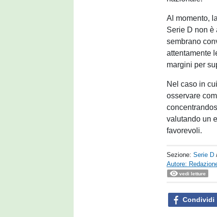
Al momento, la
Serie D non è a
sembrano conve
attentamente l
margini per supe
Nel caso in cu
osservare come
concentrandosi
valutando un ev
favorevoli.
Sezione:
Serie D
Autore: Redazione
vedi letture
Condividi