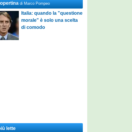
Copertina
di Marco Pompeo
Italia: quando la "questione
morale" è solo una scelta
di comodo
iù lette