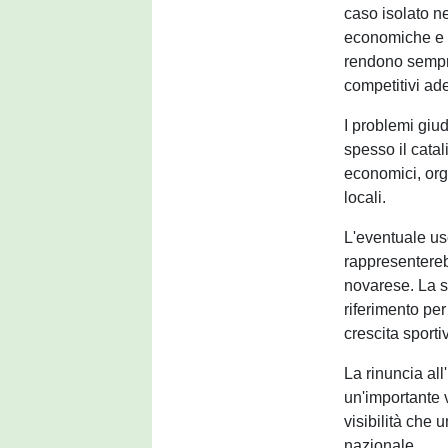
caso isolato ne
economiche e g
rendono sempr
competitivi ad
I problemi giu
spesso il catal
economici, orga
locali.
L'eventuale us
rappresenterebb
novarese. La s
riferimento per
crescita sport
La rinuncia al
un'importante v
visibilità che 
nazionale.