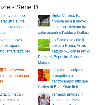
tizie - Serie D
no, rivoluzione
Virtus Verona, Fanini
ra: ufficiali tre
rinnova ed è il nuovo
zi e nuovo assetto
capitano: mercato tra
club
colpi esperti e l'addio a Daffara
Aversa, nuovo
La Scafatese cala il
zo nel reparto
poker a Roma: Anzio
to: affare fatto per
battuto 4-1 con le reti di
Palmieri, Esposito, Suhs e
Maggio
Real Aversa,
Igea Virtus, colpo di
LE
internazionale per
prospettiva a
esa
centrocampo: ufficiale
l'arrivo di Bilal Khamlich
tria, Christian
Ternana, rinforzo in
lini resta in
attacco: in arrivo