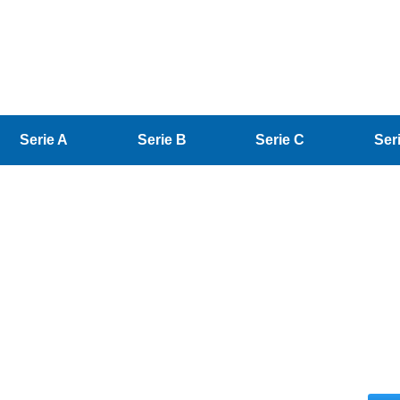
Serie A
Serie B
Serie C
Ser