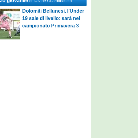
cio giovanile
di Davide Guardabascio
Dolomiti Bellunesi, l’Under
19 sale di livello: sarà nel
campionato Primavera 3