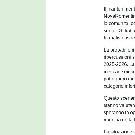
Il mantenimento
NovaRomentin 
la comunità lo
senior. Si trat
formativo rispe
La probabile r
ripercussioni 
2025-2026. La 
meccanismi pre
potrebbero inc
categorie inferi
Questo scenari
stanno valutand
sperando in op
rinuncia della
La situazione