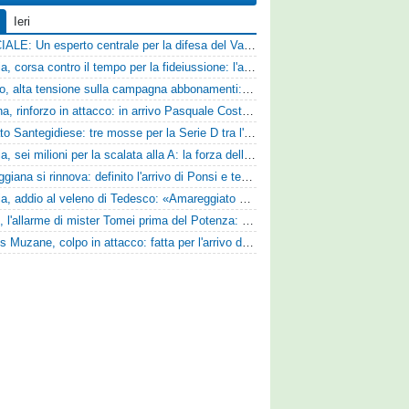
Ieri
UFFICIALE: Un esperto centrale per la difesa del Vado
Catania, corsa contro il tempo per la fideiussione: l'annuncio della società e le ragioni dello slittamento
Livorno, alta tensione sulla campagna abbonamenti: la stoccata della Curva Nord alla società
Ternana, rinforzo in attacco: in arrivo Pasquale Costanzo dalla Paganese
Mercato Santegidiese: tre mosse per la Serie D tra l'ingaggio di Diakhate e due rinnovi chiave
Perugia, sei milioni per la scalata alla A: la forza della nuova societa e il progetto di Alessandro Gaucci
La Reggiana si rinnova: definito l'arrivo di Ponsi e test con l'Alcione
Perugia, addio al veleno di Tedesco: «Amareggiato dalle parole di Alessandro Gaucci, mi hanno ferito umanamente»
Ascoli, l'allarme di mister Tomei prima del Potenza: «Mettiamoci l'elmetto, l'obiettivo è la salvezza e non dobbiamo vendere fumo!»
Cjarlins Muzane, colpo in attacco: fatta per l'arrivo di Franck Djoulou