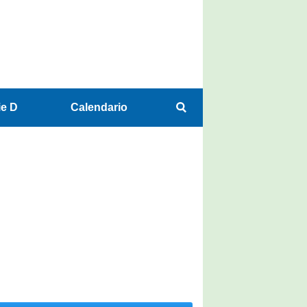
ie D
Calendario