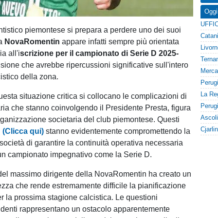
Oggi
tantistico piemontese si prepara a perdere uno dei suoi
La
NovaRomentin
appare infatti sempre più orientata
a all'i
scrizione per il campionato di Serie D 2025-
sione che avrebbe ripercussioni significative sull'intero
stico della zona.
questa situazione critica si collocano le complicazioni di
aria che stanno coinvolgendo il Presidente Presta, figura
organizzazione societaria del club piemontese. Questi
i
(Clicca qui)
stanno evidentemente compromettendo la
società di garantire la continuità operativa necessaria
 un campionato impegnativo come la Serie D.
del massimo dirigente della NovaRomentin ha creato un
tezza che rende estremamente difficile la pianificazione
per la prossima stagione calcistica. Le questioni
endenti rappresentano un ostacolo apparentemente