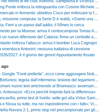
mirino di tre club: Avellino, Sampdoria e Vicenza sull'attaccante dell'Entella
ng Ponte rinforza la retroguardia con Cosimo Michele Rotondi
ercato in fermento: obiettivo Cisco per rinforzare la fascia
missione compiuta: la Serie D è realtà. «Siamo una società seria»
, Ferri a un passo dall'addio: il Nîmes lo cerca
esto per la Murese: arriva il centrocampista Tomas Acosta
 un nuovo difensore del Catania: firma un contratto annuale
fidardo rinforza l'attacco: arriva il bomber Luca Cognigni
 smentisce Antonini: nessuna trattativa di cessione
026/2027: è il giorno dei gironi! Appuntamento fissato
5 ago
gle "Fonti preferite", ecco come aggiungere NotiziarioCalcio alle tue notizie
unesi, tegola dall'infermeria: lesione del legamento crociato per Nicola Masut
ani nuovo test amichevole al Briamasco: avversaria la Roma Under 20
o, Antonazzo: «Ecco perché Improta farà la differenza»
villa, primo test di livello: sette gol alla Virtus Sammarco e colpo in difesa
issa su tutte, ma noi risponderemo con i fatti»: Vibonese, parla il ds Maglia
-Novara 2-1, primo stop nel precampionato per gli azzurri: Forte ribalta Lartey nel finale