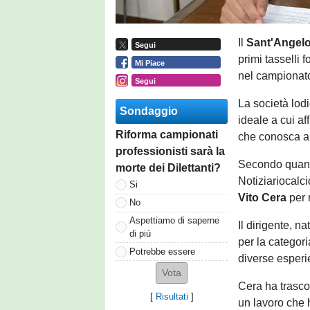
Il
Sant'Angel
Segui
primi tasselli
Mi Piace
nel campionat
Segui
La società lodi
Sondaggio
ideale a cui af
Riforma campionati
che conosca all
professionisti sarà la
Secondo quanto
morte dei Dilettanti?
Notiziariocalc
Si
Vito Cera
per 
No
Aspettiamo di saperne
Il dirigente, n
di più
per la categori
Potrebbe essere
diverse esperi
Cera ha trascor
[
Risultati
]
un lavoro che 