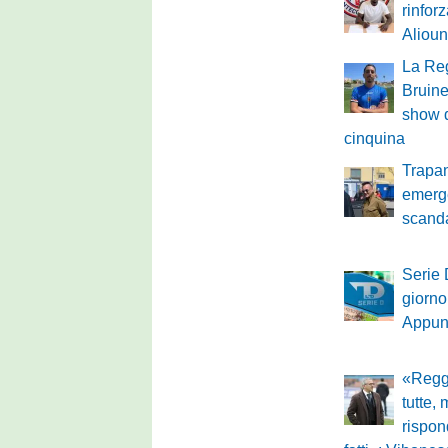
rinforz
Aliou
La Reg
Bruine
show 
cinquina
Trapan
emerg
scand
Serie 
giorno
Appun
«Regg
tutte,
rispon