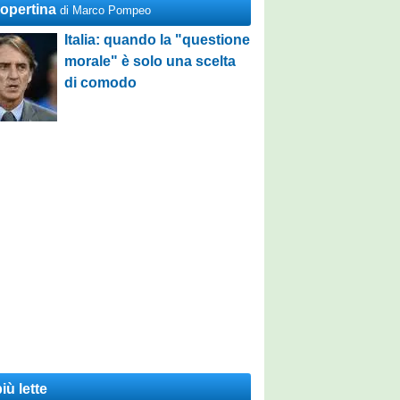
Copertina
di Marco Pompeo
Italia: quando la "questione
morale" è solo una scelta
di comodo
iù lette