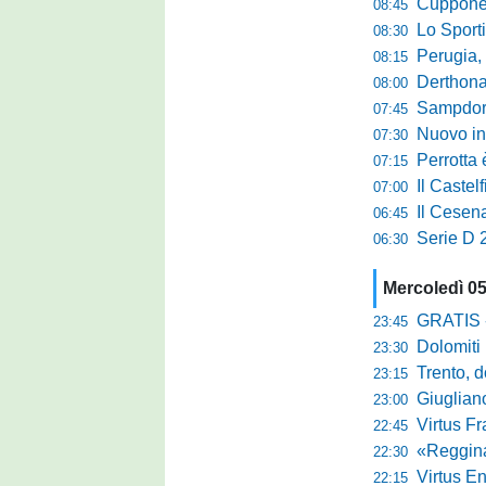
Cuppone nel 
08:45
Lo Sporti
08:30
Perugia, m
08:15
Derthona, 
08:00
Sampdoria
07:45
Nuovo inn
07:30
Perrotta è
07:15
Il Castel
07:00
Il Cesena
06:45
Serie D 2
06:30
Mercoledì 0
GRATIS - Goo
23:45
Dolomiti Bell
23:30
Trento, dom
23:15
Giuglian
23:00
Virtus Franca
22:45
«Reggina e N
22:30
Virtus Entella
22:15