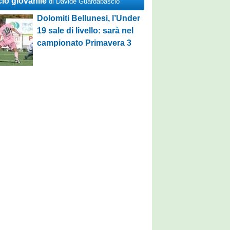
cio giovanile
di Davide Guardabascio
Dolomiti Bellunesi, l’Under
19 sale di livello: sarà nel
campionato Primavera 3