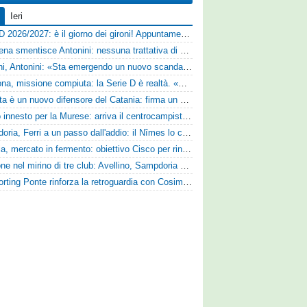
Ieri
Serie D 2026/2027: è il giorno dei gironi! Appuntamento fissato
Il Cesena smentisce Antonini: nessuna trattativa di cessione
Trapani, Antonini: «Sta emergendo un nuovo scandalo»
Derthona, missione compiuta: la Serie D è realtà. «Siamo una società seria»
Perrotta è un nuovo difensore del Catania: firma un contratto annuale
Nuovo innesto per la Murese: arriva il centrocampista Tomas Acosta
Sampdoria, Ferri a un passo dall'addio: il Nîmes lo cerca
Perugia, mercato in fermento: obiettivo Cisco per rinforzare la fascia
Cuppone nel mirino di tre club: Avellino, Sampdoria e Vicenza sull'attaccante dell'Entella
Lo Sporting Ponte rinforza la retroguardia con Cosimo Michele Rotondi