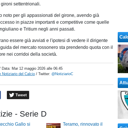
gironi settentrionali.
to noto per gli appassionati del girone, avendo già
ccesso in piazze importanti e competitive come quelle
ngiuliano e Tritium negli anni passati.
Cal
rano essere già avviati e l'ipotesi di vedere il dirigente
a guida del mercato rossonero sta prendendo quota con il
re nei corridoi della società.
/ Data:
Mar 12 maggio 2026 alle 06:45
 Notiziario del Calcio
/ Twitter:
@NotiziarioC
Attu
Tweet
tizie - Serie D
tecchio Gallo si
Teramo, rinnovato il