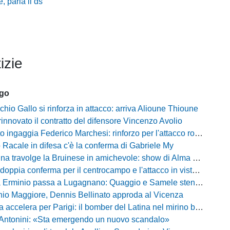
, parla il ds
izie
ago
chio Gallo si rinforza in attacco: arriva Alioune Thioune
innovato il contratto del difensore Vincenzo Avolio
o ingaggia Federico Marchesi: rinforzo per l'attacco rossonero
o Racale in difesa c'è la conferma di Gabriele My
travolge la Bruinese in amichevole: show di Alma con una cinquina
ia conferma per il centrocampo e l'attacco in vista della prossima Eccellenza
inio passa a Lugagnano: Quaggio e Samele stendono il Piacenza nel test estivo
io Maggiore, Dennis Bellinato approda al Vicenza
 accelera per Parigi: il bomber del Latina nel mirino biancazzurro
 Antonini: «Sta emergendo un nuovo scandalo»