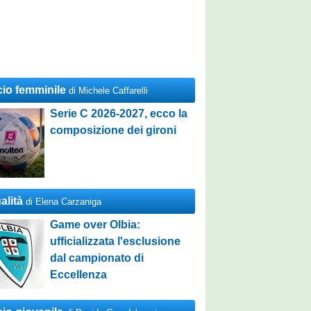
cio femminile
di Michele Caffarelli
Serie C 2026-2027, ecco la
composizione dei gironi
alità
di Elena Carzaniga
Game over Olbia:
ufficializzata l'esclusione
dal campionato di
Eccellenza