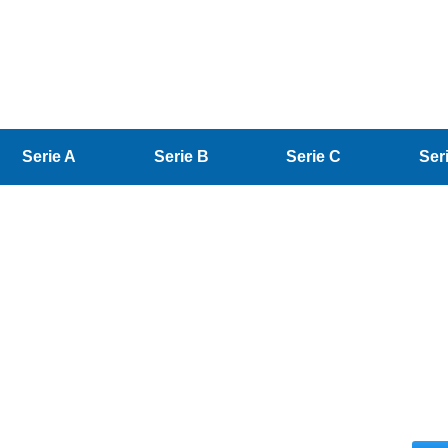
Serie A
Serie B
Serie C
Ser