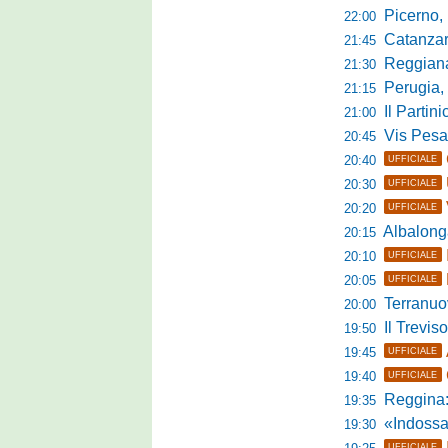
Picerno, u
22:00
Catanzaro
21:45
Reggiana, no
21:30
Perugia, 
21:15
Il Partini
21:00
Vis Pesaro, u
20:45
20:40
UFFICIALE
20:30
UFFICIALE
20:20
UFFICIALE
Albalonga,
20:15
20:10
UFFICIALE
20:05
UFFICIALE
Terranuova Tra
20:00
Il Treviso
19:50
19:45
UFFICIALE
19:40
UFFICIALE
Reggina:
19:35
«Indossare la mag
19:30
UFFICIALE