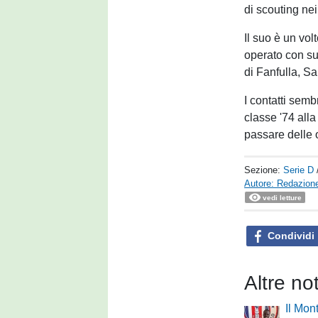
di scouting nei 
Il suo è un vol
operato con su
di Fanfulla, Sa
I contatti semb
classe '74 all
passare delle o
Sezione:
Serie D
Autore: Redazione
vedi letture
Condividi
Altre no
Il Mon