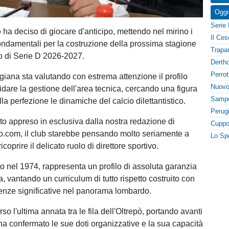
Oggi
o
ha deciso di giocare d'anticipo, mettendo nel mirino i
 fondamentali per la costruzione della prossima stagione
o di Serie D 2026-2027.
giana sta valutando con estrema attenzione il profilo
fidare la gestione dell'area tecnica, cercando una figura
a perfezione le dinamiche del calcio dilettantistico.
 appreso in esclusiva dalla nostra redazione di
io.com, il club starebbe pensando molto seriamente a
ricoprire il delicato ruolo di direttore sportivo.
ato nel 1974, rappresenta un profilo di assoluta garanzia
a, vantando un curriculum di tutto rispetto costruito con
enze significative nel panorama lombardo.
so l'ultima annata tra le fila dell'Oltrepò, portando avanti
ha confermato le sue doti organizzative e la sua capacità