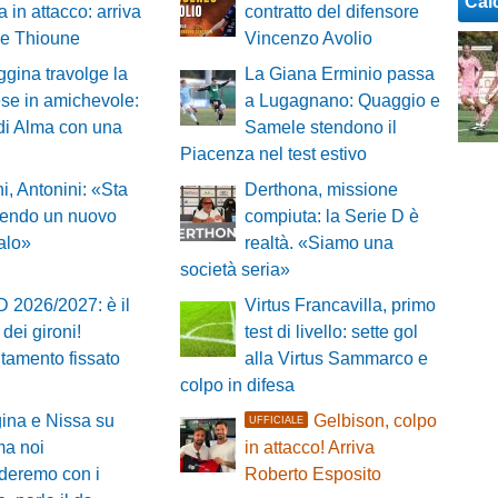
Cal
a in attacco: arriva
contratto del difensore
ne Thioune
Vincenzo Avolio
gina travolge la
La Giana Erminio passa
se in amichevole:
a Lugagnano: Quaggio e
di Alma con una
Samele stendono il
Piacenza nel test estivo
i, Antonini: «Sta
Derthona, missione
endo un nuovo
compiuta: la Serie D è
alo»
realtà. «Siamo una
società seria»
D 2026/2027: è il
Virtus Francavilla, primo
 dei gironi!
test di livello: sette gol
tamento fissato
alla Virtus Sammarco e
colpo in difesa
ina e Nissa su
Gelbison, colpo
UFFICIALE
 ma noi
in attacco! Arriva
deremo con i
Roberto Esposito