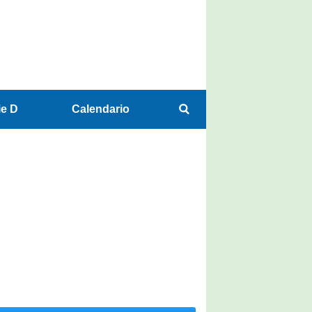
ie D
Calendario