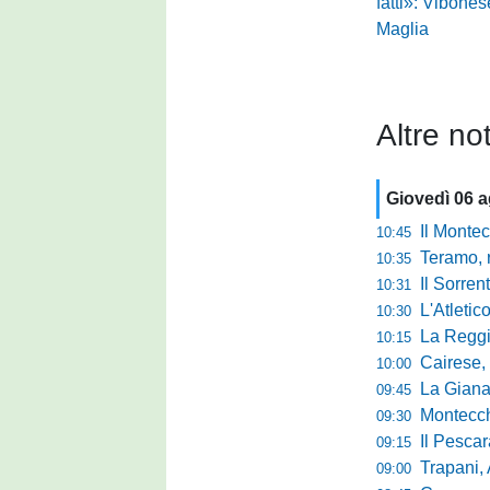
fatti»: Vibonese
Maglia
Altre not
Giovedì 06 
Il Montec
10:45
Teramo, r
10:35
Il Sorrent
10:31
L'Atletic
10:30
La Reggina 
10:15
Cairese, dopp
10:00
La Giana Erm
09:45
Montecch
09:30
Il Pescara
09:15
Trapani,
09:00