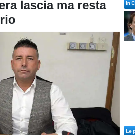
era lascia ma resta
In 
rio
Le p