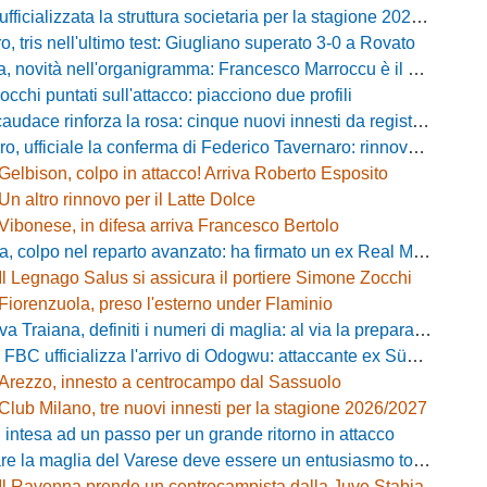
fficializzata la struttura societaria per la stagione 2026-2027
, tris nell'ultimo test: Giugliano superato 3-0 a Rovato
vità nell'organigramma: Francesco Marroccu è il nuovo DG dell'Area Tecnica
occhi puntati sull'attacco: piacciono due profili
caudace rinforza la rosa: cinque nuovi innesti da registrare
fficiale la conferma di Federico Tavernaro: rinnovato il prestito dal Venezia
Gelbison, colpo in attacco! Arriva Roberto Esposito
Un altro rinnovo per il Latte Dolce
Vibonese, in difesa arriva Francesco Bertolo
 colpo nel reparto avanzato: ha firmato un ex Real Monterotondo
Il Legnago Salus si assicura il portiere Simone Zocchi
Fiorenzuola, preso l'esterno under Flaminio
iana, definiti i numeri di maglia: al via la preparazione e la sfida con il Grosseto
 FBC ufficializza l'arrivo di Odogwu: attaccante ex Südtirol
Arezzo, innesto a centrocampo dal Sassuolo
Club Milano, tre nuovi innesti per la stagione 2026/2027
 intesa ad un passo per un grande ritorno in attacco
lia del Varese deve essere un entusiasmo totale»: mister Ciceri traccia la strada e carica i biancorossi
Il Ravenna prende un centrocampista dalla Juve Stabia