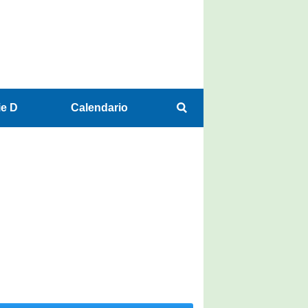
ie D
Calendario