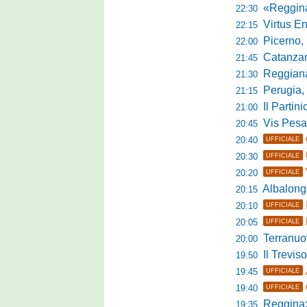
«Reggina e N
22:30
Virtus Entella
22:15
Picerno, u
22:00
Catanzaro
21:45
Reggiana, no
21:30
Perugia, 
21:15
Il Partini
21:00
Vis Pesaro, u
20:45
20:40
UFFICIALE
20:30
UFFICIALE
20:20
UFFICIALE
Albalonga,
20:15
20:10
UFFICIALE
20:05
UFFICIALE
Terranuova Tra
20:00
Il Treviso
19:50
19:45
UFFICIALE
19:40
UFFICIALE
Reggina:
19:35