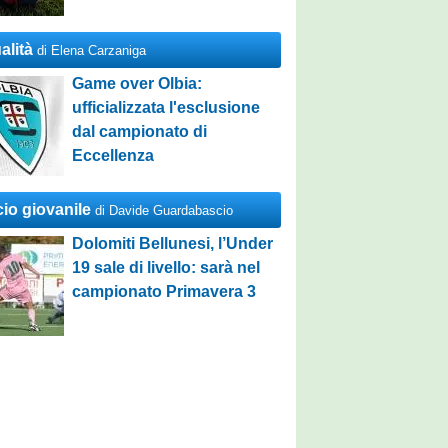
alità
di Elena Carzaniga
Game over Olbia:
ufficializzata l'esclusione
dal campionato di
Eccellenza
cio giovanile
di Davide Guardabascio
Dolomiti Bellunesi, l’Under
19 sale di livello: sarà nel
campionato Primavera 3