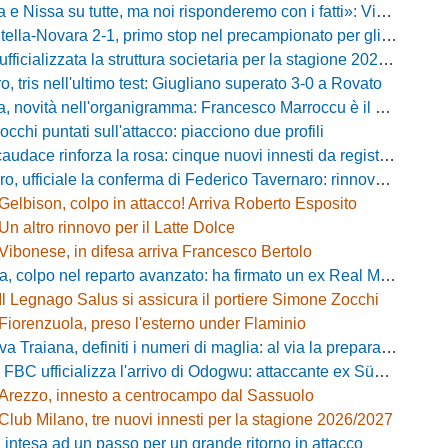
issa su tutte, ma noi risponderemo con i fatti»: Vibonese, parla il ds Maglia
-Novara 2-1, primo stop nel precampionato per gli azzurri: Forte ribalta Lartey nel finale
fficializzata la struttura societaria per la stagione 2026-2027
, tris nell'ultimo test: Giugliano superato 3-0 a Rovato
vità nell'organigramma: Francesco Marroccu è il nuovo DG dell'Area Tecnica
occhi puntati sull'attacco: piacciono due profili
caudace rinforza la rosa: cinque nuovi innesti da registrare
fficiale la conferma di Federico Tavernaro: rinnovato il prestito dal Venezia
Gelbison, colpo in attacco! Arriva Roberto Esposito
Un altro rinnovo per il Latte Dolce
Vibonese, in difesa arriva Francesco Bertolo
 colpo nel reparto avanzato: ha firmato un ex Real Monterotondo
Il Legnago Salus si assicura il portiere Simone Zocchi
Fiorenzuola, preso l'esterno under Flaminio
iana, definiti i numeri di maglia: al via la preparazione e la sfida con il Grosseto
 FBC ufficializza l'arrivo di Odogwu: attaccante ex Südtirol
Arezzo, innesto a centrocampo dal Sassuolo
Club Milano, tre nuovi innesti per la stagione 2026/2027
 intesa ad un passo per un grande ritorno in attacco