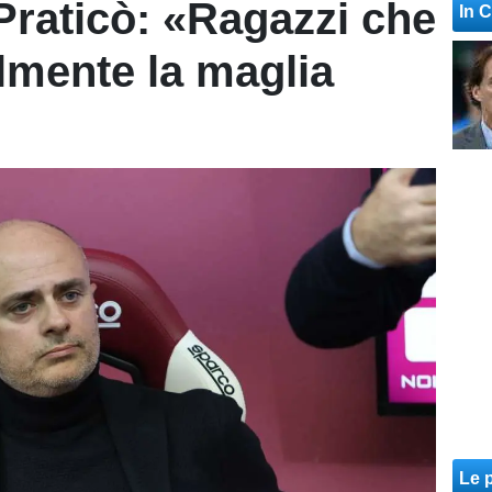
 Praticò: «Ragazzi che
In 
lmente la maglia
Le p