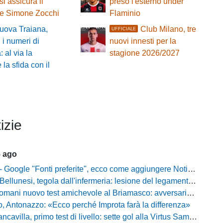
si assicura il
preso l'esterno under
re Simone Zocchi
Flaminio
uova Traiana,
Club Milano, tre
UFFICIALE
i i numeri di
nuovi innesti per la
 al via la
stagione 2026/2027
la sfida con il
izie
5 ago
gle "Fonti preferite", ecco come aggiungere NotiziarioCalcio alle tue notizie
unesi, tegola dall'infermeria: lesione del legamento crociato per Nicola Masut
ani nuovo test amichevole al Briamasco: avversaria la Roma Under 20
o, Antonazzo: «Ecco perché Improta farà la differenza»
villa, primo test di livello: sette gol alla Virtus Sammarco e colpo in difesa