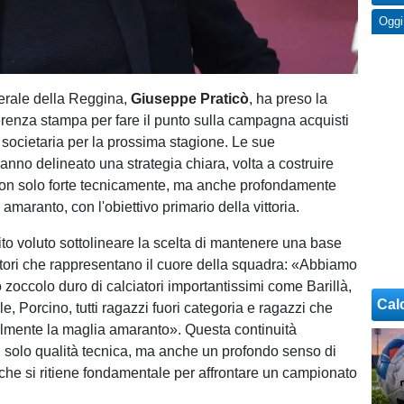
Oggi
nerale della Reggina,
Giuseppe Praticò
, ha preso la
erenza stampa per fare il punto sulla campagna acquisti
e societaria per la prossima stagione. Le sue
anno delineato una strategia chiara, volta a costruire
on solo forte tecnicamente, ma anche profondamente
i amaranto, con l'obiettivo primario della vittoria.
ito voluto sottolineare la scelta di mantenere una base
atori che rappresentano il cuore della squadra: «Abbiamo
zoccolo duro di calciatori importantissimi come Barillà,
Cal
le, Porcino, tutti ragazzi fuori categoria e ragazzi che
lmente la maglia amaranto». Questa continuità
 solo qualità tecnica, ma anche un profondo senso di
he si ritiene fondamentale per affrontare un campionato