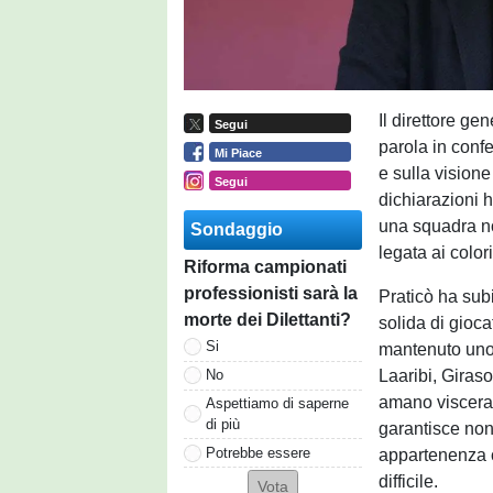
Il direttore ge
Segui
parola in conf
Mi Piace
e sulla vision
Segui
dichiarazioni h
una squadra n
Sondaggio
legata ai color
Riforma campionati
professionisti sarà la
Praticò ha sub
morte dei Dilettanti?
solida di gioc
Si
mantenuto uno 
Laaribi, Giraso
No
amano viscera
Aspettiamo di saperne
di più
garantisce non
Potrebbe essere
appartenenza c
difficile.