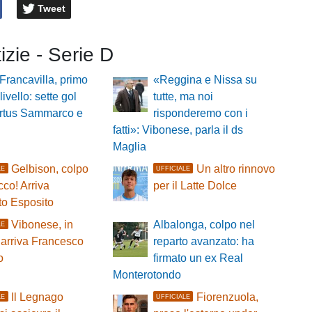
Tweet
tizie - Serie D
 Francavilla, primo
«Reggina e Nissa su
 livello: sette gol
tutte, ma noi
irtus Sammarco e
risponderemo con i
fatti»: Vibonese, parla il ds
Maglia
Gelbison, colpo
Un altro rinnovo
LE
UFFICIALE
cco! Arriva
per il Latte Dolce
to Esposito
Vibonese, in
Albalonga, colpo nel
LE
 arriva Francesco
reparto avanzato: ha
o
firmato un ex Real
Monterotondo
Il Legnago
Fiorenzuola,
LE
UFFICIALE