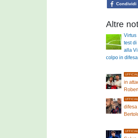
Condividi
Altre no
Virtus
test di
alla V
colpo in difesa
UFFICIA
in atta
Rober
UFFICIA
difesa
Bertol
UFFICIA