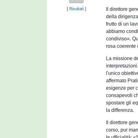
Il direttore ge
[
Risultati
]
della dirigenz
frutto di un la
abbiamo condiv
condiviso». Que
rosa coerente 
La missione de
interpretazion
l'unico obietti
affermato Prat
esigenze per c
consapevoli ch
spostare gli eq
la differenza.
Il direttore ge
corso, pur man
le ufficialità: 