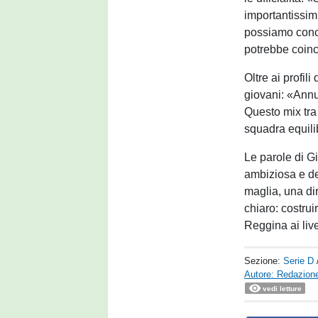
importantissimi
possiamo conclu
potrebbe coinc
Oltre ai profil
giovani: «Annu
Questo mix tra 
squadra equilib
Le parole di G
ambiziosa e de
maglia, una dir
chiaro: costruir
Reggina ai liv
Sezione:
Serie D
Autore: Redazione
vedi letture