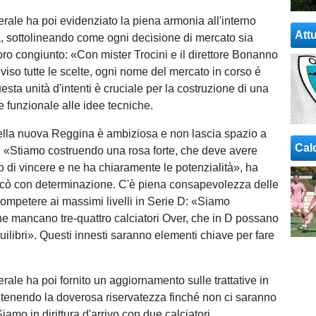
nerale ha poi evidenziato la piena armonia all'interno
Attu
a, sottolineando come ogni decisione di mercato sia
voro congiunto: «Con mister Trocini e il direttore Bonanno
iso tutte le scelte, ogni nome del mercato in corso é
sta unità d'intenti è cruciale per la costruzione di una
e funzionale alle idee tecniche.
lla nuova Reggina è ambiziosa e non lascia spazio a
Cal
i. «Stiamo costruendo una rosa forte, che deve avere
vo di vincere e ne ha chiaramente le potenzialità», ha
icò con determinazione. C'è piena consapevolezza delle
ompetere ai massimi livelli in Serie D: «Siamo
e mancano tre-quattro calciatori Over, che in D possano
uilibri». Questi innesti saranno elementi chiave per fare
nerale ha poi fornito un aggiornamento sulle trattative in
tenendo la doverosa riservatezza finché non ci saranno
«Siamo in dirittura d'arrivo con due calciatori