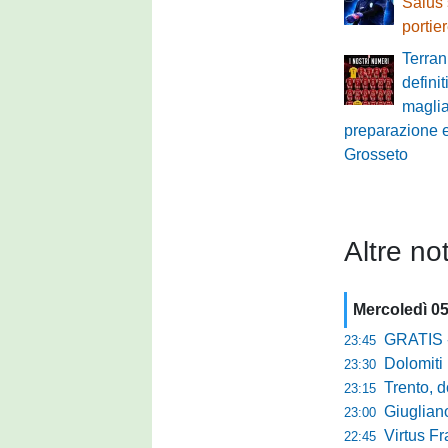
Salus 
portie
Terran
definit
maglia:
preparazione e 
Grosseto
Altre not
Mercoledì 0
GRATIS - Goo
23:45
Dolomiti Bell
23:30
Trento, dom
23:15
Giuglian
23:00
Virtus Franca
22:45