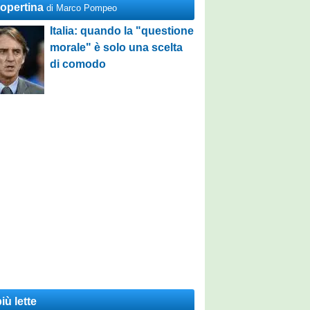
Copertina
di Marco Pompeo
Italia: quando la "questione
morale" è solo una scelta
di comodo
iù lette