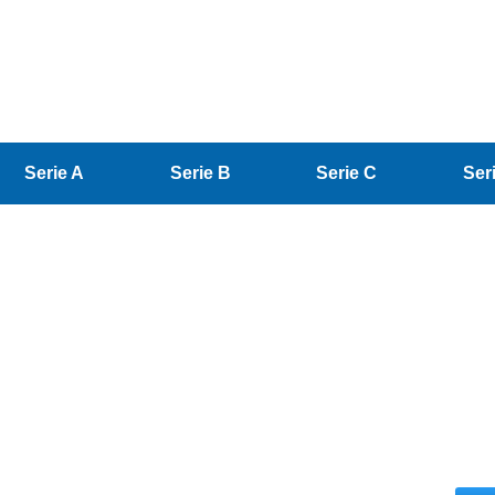
Serie A
Serie B
Serie C
Ser