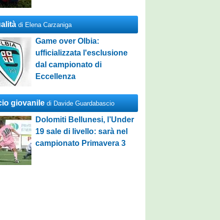
alità
di Elena Carzaniga
Game over Olbia:
ufficializzata l'esclusione
dal campionato di
Eccellenza
cio giovanile
di Davide Guardabascio
Dolomiti Bellunesi, l’Under
19 sale di livello: sarà nel
campionato Primavera 3