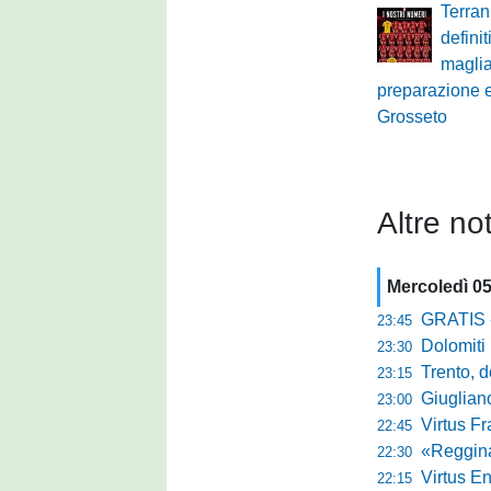
Terran
definit
maglia:
preparazione e 
Grosseto
Altre not
Mercoledì 0
GRATIS - Goo
23:45
Dolomiti Bell
23:30
Trento, dom
23:15
Giuglian
23:00
Virtus Franca
22:45
«Reggina e N
22:30
Virtus Entella
22:15