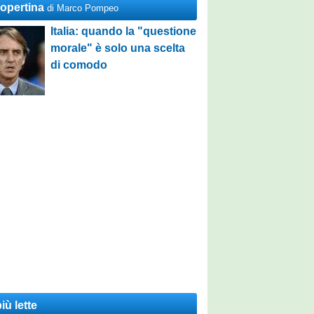
Copertina
di Marco Pompeo
Italia: quando la "questione
morale" è solo una scelta
di comodo
iù lette