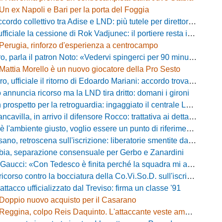
Un ex Napoli e Bari per la porta del Foggia
 collettivo tra Adise e LND: più tutele per direttori sportivi e collaboratori
iciale la cessione di Rok Vadjunec: il portiere resta in Italia, ecco dove
Perugia, rinforzo d'esperienza a centrocampo
a il patron Noto: «Vedervi spingerci per 90 minuti è meraviglioso, costruiamo qualcosa di unico»
Mattia Morello è un nuovo giocatore della Pro Sesto
 ufficiale il ritorno di Edoardo Mariani: accordo trovato con il Venezia
 annuncia ricorso ma la LND tira dritto: domani i gironi
rospetto per la retroguardia: ingaggiato il centrale Leopoldo Battipaglia
avilla, in arrivo il difensore Rocco: trattativa ai dettagli con il Cosenza
iente giusto, voglio essere un punto di riferimento»: Noah Lewis carica la Dolomiti Bellunesi
 retroscena sull'iscrizione: liberatorie smentite da due calciatori, ecco chi
bia, separazione consensuale per Gerbo e Zanardini
aucci: «Con Tedesco è finita perché la squadra mi addormentava»
orso contro la bocciatura della Co.Vi.So.D. sull'iscrizione in Serie D
attacco ufficializzato dal Treviso: firma un classe '91
Doppio nuovo acquisto per il Casarano
Reggina, colpo Reis Daquinto. L'attaccante veste amaranto