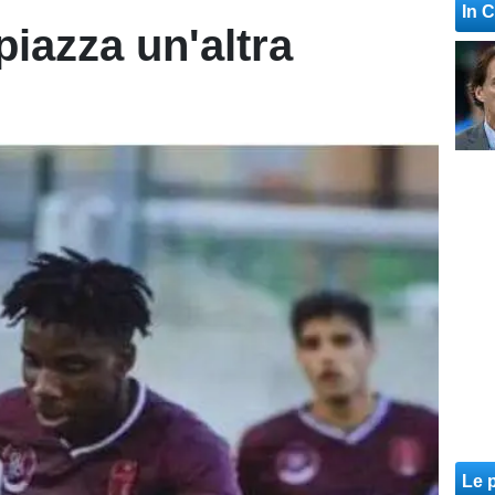
In 
piazza un'altra
Le p