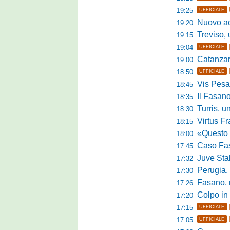
19:25
UFFICIALE
Nuovo accordo
19:20
Treviso, uff
19:15
19:04
UFFICIALE
Catanzaro, parl
19:00
18:50
UFFICIALE
Vis Pesaro,
18:45
Il Fasano
18:35
Turris, un p
18:30
Virtus Franc
18:15
«Questo è l'amb
18:00
Caso Fasano,
17:45
Juve Sta
17:32
Perugia, G
17:30
Fasano, ric
17:26
Colpo in 
17:20
17:15
UFFICIALE
17:05
UFFICIALE