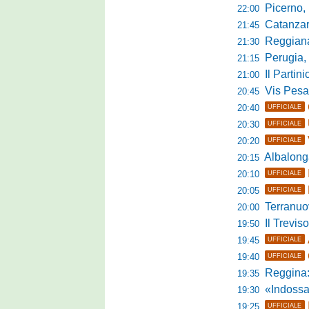
Picerno, u
22:00
Catanzaro
21:45
Reggiana, no
21:30
Perugia, 
21:15
Il Partini
21:00
Vis Pesaro, u
20:45
20:40
UFFICIALE
20:30
UFFICIALE
20:20
UFFICIALE
Albalonga,
20:15
20:10
UFFICIALE
20:05
UFFICIALE
Terranuova Tra
20:00
Il Treviso
19:50
19:45
UFFICIALE
19:40
UFFICIALE
Reggina:
19:35
«Indossare la mag
19:30
19:25
UFFICIALE