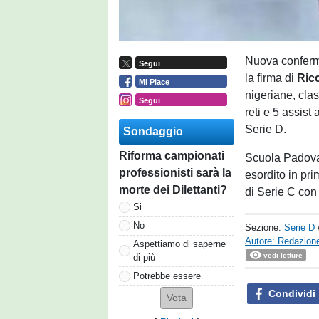
Nuova confer
Segui
la firma di
Ric
Mi Piace
nigeriane, cla
Segui
reti e 5 assist
Serie D.
Sondaggio
Riforma campionati
Scuola Padova,
professionisti sarà la
esordito in pr
morte dei Dilettanti?
di Serie C con 
Si
No
Sezione:
Serie D
Autore: Redazione
Aspettiamo di saperne
vedi letture
di più
Potrebbe essere
Condividi