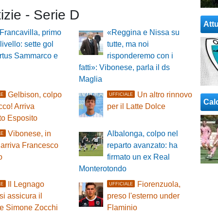
tizie - Serie D
Attu
 Francavilla, primo
«Reggina e Nissa su
 livello: sette gol
tutte, ma noi
irtus Sammarco e
risponderemo con i
fatti»: Vibonese, parla il ds
Maglia
Gelbison, colpo
Un altro rinnovo
LE
UFFICIALE
Cal
cco! Arriva
per il Latte Dolce
to Esposito
Vibonese, in
Albalonga, colpo nel
LE
 arriva Francesco
reparto avanzato: ha
o
firmato un ex Real
Monterotondo
Il Legnago
Fiorenzuola,
LE
UFFICIALE
si assicura il
preso l'esterno under
re Simone Zocchi
Flaminio