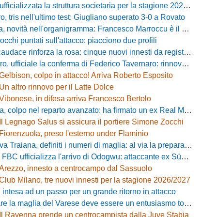
fficializzata la struttura societaria per la stagione 2026-2027
, tris nell'ultimo test: Giugliano superato 3-0 a Rovato
vità nell'organigramma: Francesco Marroccu è il nuovo DG dell'Area Tecnica
occhi puntati sull'attacco: piacciono due profili
caudace rinforza la rosa: cinque nuovi innesti da registrare
fficiale la conferma di Federico Tavernaro: rinnovato il prestito dal Venezia
Gelbison, colpo in attacco! Arriva Roberto Esposito
Un altro rinnovo per il Latte Dolce
Vibonese, in difesa arriva Francesco Bertolo
 colpo nel reparto avanzato: ha firmato un ex Real Monterotondo
Il Legnago Salus si assicura il portiere Simone Zocchi
Fiorenzuola, preso l'esterno under Flaminio
iana, definiti i numeri di maglia: al via la preparazione e la sfida con il Grosseto
 FBC ufficializza l'arrivo di Odogwu: attaccante ex Südtirol
Arezzo, innesto a centrocampo dal Sassuolo
Club Milano, tre nuovi innesti per la stagione 2026/2027
 intesa ad un passo per un grande ritorno in attacco
lia del Varese deve essere un entusiasmo totale»: mister Ciceri traccia la strada e carica i biancorossi
Il Ravenna prende un centrocampista dalla Juve Stabia