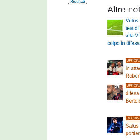
[
Risultati
]
Altre no
Virtus
test di
alla V
colpo in difesa
UFFICIA
in atta
Rober
UFFICIA
difesa
Bertol
UFFICIA
Salus 
portie