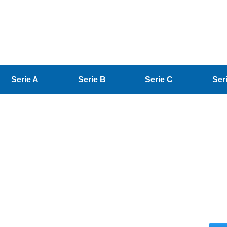
Serie A
Serie B
Serie C
Ser