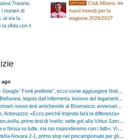
uova Traiana,
Club Milano, tre
UFFICIALE
i i numeri di
nuovi innesti per la
 al via la
stagione 2026/2027
la sfida con il
izie
5 ago
gle "Fonti preferite", ecco come aggiungere NotiziarioCalcio alle tue notizie
unesi, tegola dall'infermeria: lesione del legamento crociato per Nicola Masut
ani nuovo test amichevole al Briamasco: avversaria la Roma Under 20
o, Antonazzo: «Ecco perché Improta farà la differenza»
villa, primo test di livello: sette gol alla Virtus Sammarco e colpo in difesa
issa su tutte, ma noi risponderemo con i fatti»: Vibonese, parla il ds Maglia
-Novara 2-1, primo stop nel precampionato per gli azzurri: Forte ribalta Lartey nel finale