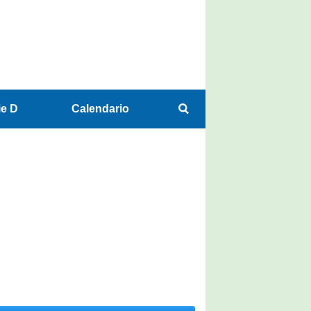
ie D
Calendario