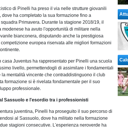
istico di Pinelli ha preso il via nelle strutture giovanili
Attu
, dove ha completato la sua formazione fino a
 squadra Primavera. Durante la stagione 2018/19, il
 modenese ha avuto l'opportunità di militare nella
vanile bianconera, disputando anche la prestigiosa
competizione europea riservata alle migliori formazioni
ontinente.
Cal
n casa Juventus ha rappresentato per Pinelli una scuola
tissimo livello, permettendogli di assimilare i fondamentali
 e la mentalità vincente che contraddistinguono il club
ta formazione si è rivelata fondamentale per il suo
luppo professionale.
l Sassuolo e l'esordio tra i professionisti
ntura juventina, Pinelli ha proseguito il suo percorso di
erendosi al Sassuolo, dove ha militato nella formazione
due stagioni consecutive. L'esperienza neroverde ha