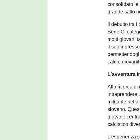
consolidato le
grande salto ne
Il debutto tra 
Serie C, categ
molti giovani t
il suo ingresso
permettendogli 
calcio giovanil
L'avventura i
Alla ricerca di
intraprendere 
militante nell
sloveno. Questa
giovane centro
calcistico dive
L'esperienza s