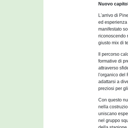
Nuovo capitol
L'arrivo di Pin
ed esperienza 
manifestato so
riconoscendo n
giusto mix di 
Il percorso cal
formative di pr
attraverso sfid
l'organico del 
adattarsi a div
preziosi per gl
Con questo nuo
nella costruzi
uniscano esperi
nel gruppo squ
della stagione