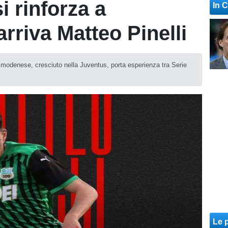
i rinforza a
In 
rriva Matteo Pinelli
 modenese, cresciuto nella Juventus, porta esperienza tra Serie
Le p