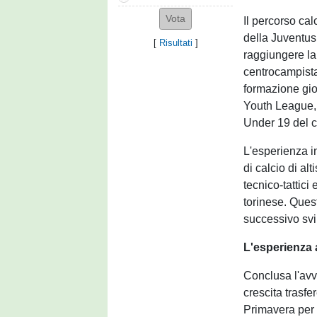
Il percorso calc
della Juventus
[
Risultati
]
raggiungere la
centrocampista
formazione gio
Youth League, 
Under 19 del c
L'esperienza i
di calcio di al
tecnico-tattici
torinese. Ques
successivo svi
L'esperienza a
Conclusa l'avve
crescita trasf
Primavera per 