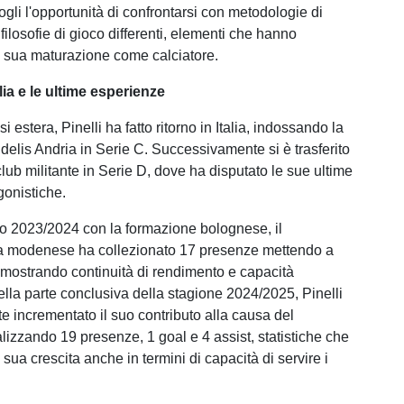
dogli l'opportunità di confrontarsi con metodologie di
ilosofie di gioco differenti, elementi che hanno
la sua maturazione come calciatore.
talia e le ultime esperienze
i estera, Pinelli ha fatto ritorno in Italia, indossando la
idelis Andria in Serie C. Successivamente si è trasferito
lub militante in Serie D, dove ha disputato le sue ultime
gonistiche.
o 2023/2024 con la formazione bolognese, il
a modenese ha collezionato 17 presenze mettendo a
dimostrando continuità di rendimento e capacità
ella parte conclusiva della stagione 2024/2025, Pinelli
te incrementato il suo contributo alla causa del
lizzando 19 presenze, 1 goal e 4 assist, statistiche che
sua crescita anche in termini di capacità di servire i