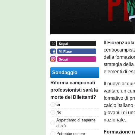
Il
Fiorenzuola
Segui
centrocampista
Mi Piace
della formazio
Segui
strategia della
elementi di es
Sondaggio
Riforma campionati
Il nuovo acqui
professionisti sarà la
vantare un curr
morte dei Dilettanti?
formativo di p
Si
calcio italiano
giovanili di un
No
nazionale.
Aspettiamo di saperne
di più
Formazione ne
Potrebbe essere