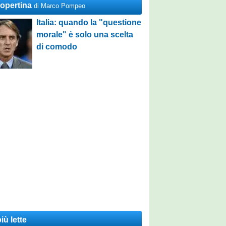
Copertina
di Marco Pompeo
Italia: quando la "questione
morale" è solo una scelta
di comodo
iù lette