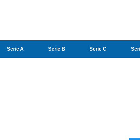
Serie A
Serie B
Serie C
Ser