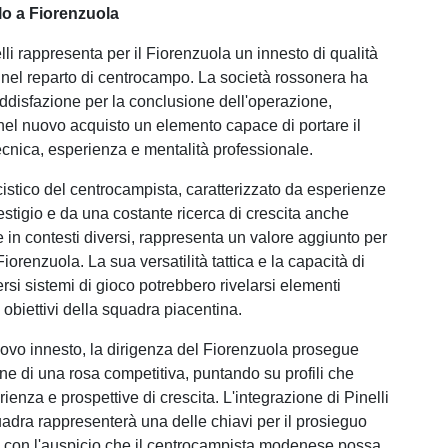
o a Fiorenzuola
elli rappresenta per il Fiorenzuola un innesto di qualità
nel reparto di centrocampo. La società rossonera ha
ddisfazione per la conclusione dell'operazione,
el nuovo acquisto un elemento capace di portare il
tecnica, esperienza e mentalità professionale.
cistico del centrocampista, caratterizzato da esperienze
estigio e da una costante ricerca di crescita anche
e in contesti diversi, rappresenta un valore aggiunto per
Fiorenzuola. La sua versatilità tattica e la capacità di
ersi sistemi di gioco potrebbero rivelarsi elementi
i obiettivi della squadra piacentina.
vo innesto, la dirigenza del Fiorenzuola prosegue
one di una rosa competitiva, puntando su profili che
enza e prospettive di crescita. L'integrazione di Pinelli
adra rappresenterà una delle chiavi per il prosieguo
, con l'auspicio che il centrocampista modenese possa