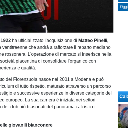
Oggi
 1922
ha ufficializzato l'acquisizione di
Matteo Pinelli
,
 ventitreenne che andrà a rafforzare il reparto mediano
ne rossonera. L'operazione di mercato si inserisce nella
 società piacentina di consolidare l'organico con
perienza e qualità.
sto del Fiorenzuola nasce nel 2001 a Modena e può
iculum di tutto rispetto, maturato attraverso un percorso
restigio e successive esperienze in diverse categorie del
Cal
 ed europeo. La sua carriera è iniziata nei settori
o dei club più blasonati del panorama calcistico
lle giovanili bianconere