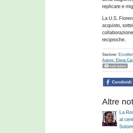
replicare e mig
La U.S. Fioren
acquisto, sotto
collaborazione
reciproche.
Sezione:
Eccelle
Autore: Elena Ca
vedi letture
Condividi
Altre no
La Ro
al cen
Solom