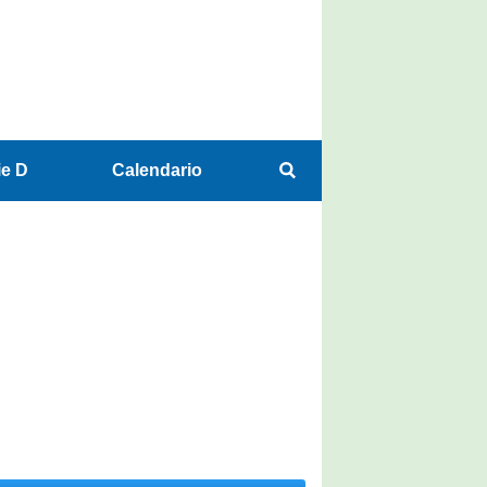
ie D
Calendario