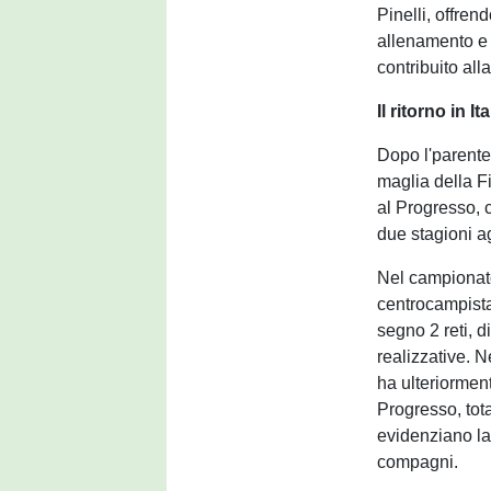
Pinelli, offren
allenamento e f
contribuito al
Il ritorno in I
Dopo l'parentes
maglia della F
al Progresso, c
due stagioni a
Nel campionat
centrocampist
segno 2 reti, 
realizzative. N
ha ulteriormen
Progresso, tota
evidenziano la 
compagni.