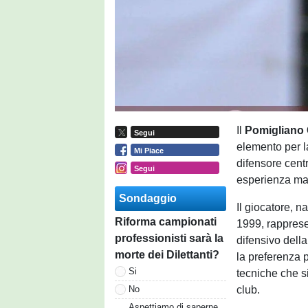
Il
Pomigliano 
Segui
elemento per la
Mi Piace
difensore cent
Segui
esperienza mat
Sondaggio
Il giocatore, 
Riforma campionati
1999, rapprese
professionisti sarà la
difensivo dell
morte dei Dilettanti?
la preferenza pe
Si
tecniche che s
club.
No
Aspettiamo di saperne