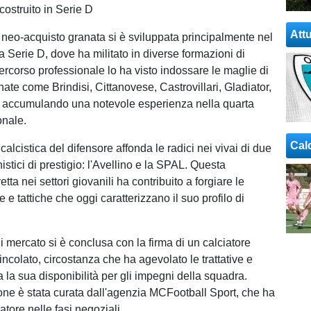
costruito in Serie D
Attu
l neo-acquisto granata si è sviluppata principalmente nel
 Serie D, dove ha militato in diverse formazioni di
 percorso professionale lo ha visto indossare le maglie di
ate come Brindisi, Cittanovese, Castrovillari, Gladiator,
i, accumulando una notevole esperienza nella quarta
onale.
Cal
alcistica del difensore affonda le radici nei vivai di due
istici di prestigio: l'Avellino e la SPAL. Questa
tta nei settori giovanili ha contribuito a forgiare le
e e tattiche che oggi caratterizzano il suo profilo di
i mercato si è conclusa con la firma di un calciatore
ncolato, circostanza che ha agevolato le trattative e
 la sua disponibilità per gli impegni della squadra.
one è stata curata dall'agenzia MCFootball Sport, che ha
catore nelle fasi negoziali.