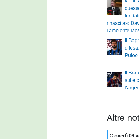
«Chi s
questa
fondat
rinascita»: Dav
l'ambiente Me
Il Bag
difesa
Puleo
Il Bra
sulle 
l'arge
Altre not
Giovedì 06 