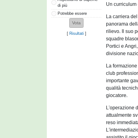
Un curriculum 
di più
Potrebbe essere
La carriera de
panorama della
rilievo. Il suo
[
Risultati
]
squadre blason
Portici e Angr
divisione nazi
La formazione c
club profession
importante gave
qualità tecnich
giocatore.
L'operazione d
attualmente svi
reso immediata
L'intermediazi
assistito il gio