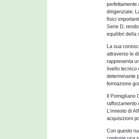
perfettamente a
dirigenziale. L
fisici importan
Serie D, rendo
equilibri della
La sua conosce
attraverso le 
rappresenta un 
livello tecnico
determinante p
formazione gra
Il Pomigliano 
rafforzamento d
L'innesto di Al
acquisizioni p
Con questo nuo
costruire una s