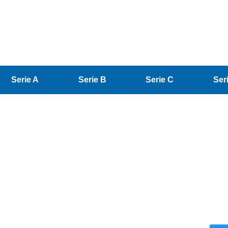
Serie A
Serie B
Serie C
Ser