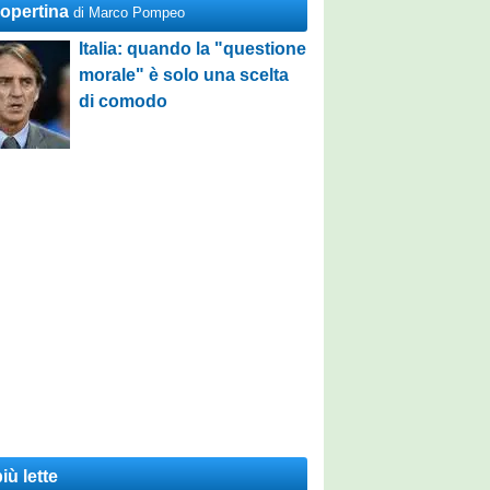
Copertina
di Marco Pompeo
Italia: quando la "questione
morale" è solo una scelta
di comodo
iù lette