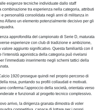
lle esigenze tecniche individuate dallo staff
a combinazione tra esperienza nella categoria, attributi
ti e personalità consolidata negli anni di militanza in
no Alfano un elemento potenzialmente decisivo per gli
 squadra.
nza approfondita del campionato di Serie D, maturata
diverse esperienze con club di tradizione e ambizione,
valore aggiunto significativo. Questa familiarità con il
 e l'intensità agonistica della categoria può rivelarsi
er l'immediato inserimento negli schemi tattici della
nata.
Calcio 1920 prosegue quindi nel proprio percorso di
ella rosa, puntando su profili collaudati e motivati.
fano conferma l'approccio della società, orientata verso
onderate e funzionali al progetto tecnico complessivo.
vo arrivo, la dirigenza granata dimostra di voler
quadra competitiva, capace di lottare per i propri