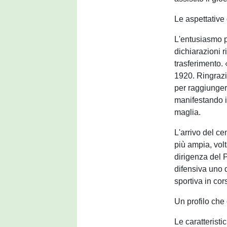
Le aspettative
L'entusiasmo p
dichiarazioni r
trasferimento. 
1920. Ringrazio
per raggiungere
manifestando 
maglia.
L'arrivo del ce
più ampia, volt
dirigenza del P
difensiva uno d
sportiva in cor
Un profilo che
Le caratterist