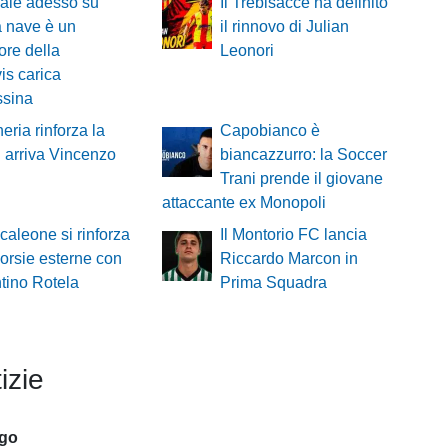
ale adesso su
Il Trebisacce ha definito
 nave è un
il rinnovo di Julian
ore della
Leonori
is carica
ssina
heria rinforza la
Capobianco è
: arriva Vincenzo
biancazzurro: la Soccer
Trani prende il giovane
attaccante ex Monopoli
ncaleone si rinforza
Il Montorio FC lancia
corsie esterne con
Riccardo Marcon in
ntino Rotela
Prima Squadra
izie
ago