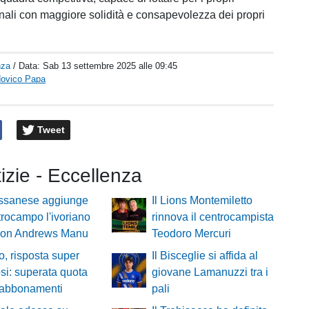
ionali con maggiore solidità e consapevolezza dei propri
nza
/ Data:
Sab 13 settembre 2025 alle 09:45
dovico Papa
Tweet
tizie - Eccellenza
ssanese aggiunge
Il Lions Montemiletto
trocampo l'ivoriano
rinnova il centrocampista
on Andrews Manu
Teodoro Mercuri
o, risposta super
Il Bisceglie si affida al
fosi: superata quota
giovane Lamanuzzi tra i
 abbonamenti
pali