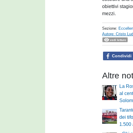
obiettivi stag
mezzi.
Sezione:
Eccelle
Autore: Cristo Lu
vedi letture
Condividi
Altre no
La Ro
al cen
Solom
Tarant
dei ti
1.500