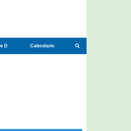
ie D
Calendario