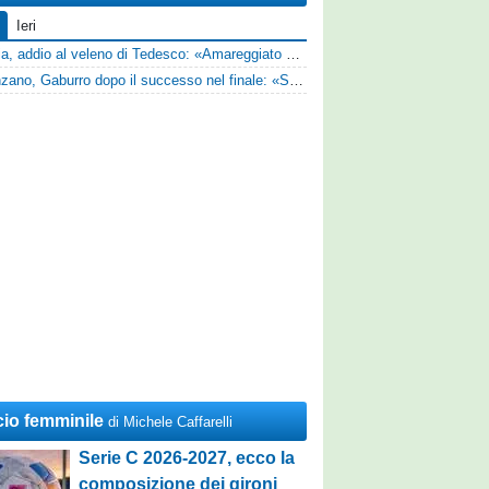
Ieri
Perugia, addio al veleno di Tedesco: «Amareggiato dalle parole di Alessandro Gaucci, mi hanno ferito umanamente»
Desenzano, Gaburro dopo il successo nel finale: «Sapevamo che avremmo sofferto, ma si è vista la voglia di vincere»
cio femminile
di Michele Caffarelli
Serie C 2026-2027, ecco la
composizione dei gironi