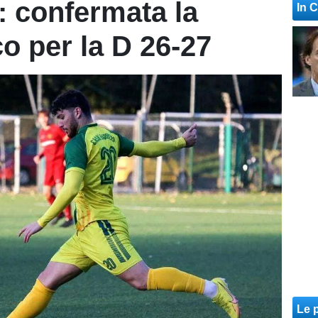
: confermata la
In 
o per la D 26-27
Le p