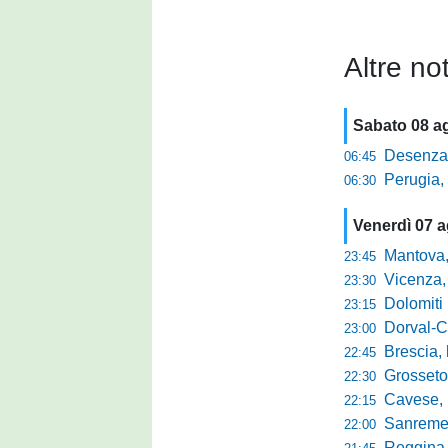
Altre not
Sabato 08 a
Desenzano, Gabur
06:45
Perugia, addio a
06:30
Venerdì 07 
Mantova, parla 
23:45
Vicenza, mister 
23:30
Dolomiti Bellun
23:15
Dorval-Catan
23:00
Brescia, l'a
22:45
Grosseto-Tau A
22:30
Cavese, parlano
22:15
Sanremese s
22:00
Reggina, non