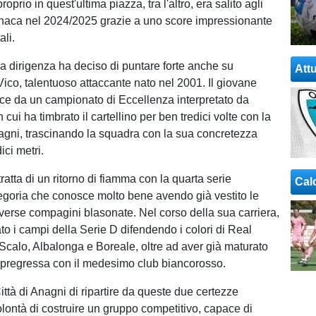
oprio in quest'ultima piazza, tra l'altro, era salito agli
onaca nel 2024/2025 grazie a uno score impressionante
ali.
la dirigenza ha deciso di puntare forte anche su
Attu
ico, talentuoso attaccante nato nel 2001. Il giovane
e da un campionato di Eccellenza interpretato da
n cui ha timbrato il cartellino per ben tredici volte con la
agni, trascinando la squadra con la sua concretezza
ici metri.
tratta di un ritorno di fiamma con la quarta serie
Cal
egoria che conosce molto bene avendo già vestito le
verse compagini blasonate. Nel corso della sua carriera,
cato i campi della Serie D difendendo i colori di Real
calo, Albalonga e Boreale, oltre ad aver già maturato
 pregressa con il medesimo club biancorosso.
ittà di Anagni di ripartire da queste due certezze
olontà di costruire un gruppo competitivo, capace di