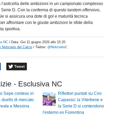
 l'asticella delle ambizioni in un campionato complesso
 Serie D. Con la conferma di questo tandem offensivo,
ale si assicura una dote di gol e maturità tecnica
r affrontare con le giuste ambizioni le sfide della
a sportiva.
va NC
/ Data:
Gio 11 giugno 2026 alle 15:20
 Notiziario del Calcio
/ Twitter:
@NotiziarioC
Tweet
tizie - Esclusiva NC
o Sepe conteso in
Riflettori puntati su Ciro
a: duello di mercato
Capasso: la Viterbese e
ireale e Messina
la Serie D si contendono
l'esterno ex Fiorentina