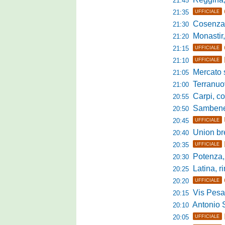
21:45
21:35
UFFICIALE
Cosenza, duris
21:30
Monastir, avan
21:20
21:15
UFFICIALE
21:10
UFFICIALE
Mercato si
21:05
Terranuova Tr
21:00
Carpi, colpo 
20:55
Sambenedett
20:50
20:45
UFFICIALE
Union bresc
20:40
20:35
UFFICIALE
Potenza, mister
20:30
Latina, r
20:25
20:20
UFFICIALE
Vis Pesaro, u
20:15
Antonio Se
20:10
20:05
UFFICIALE