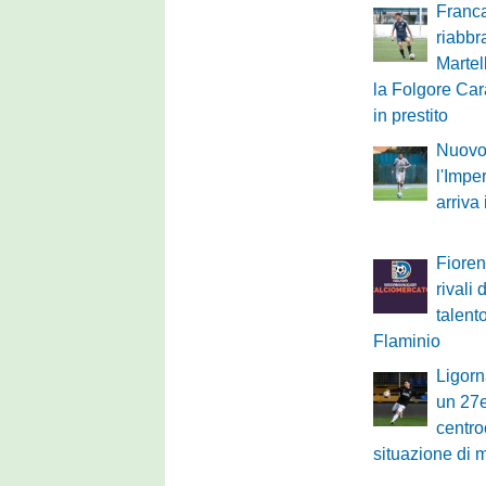
Franca
riabbr
Martel
la Folgore Cara
in prestito
Nuovo 
l'Impe
arriva
Fioren
rivali 
talent
Flaminio
Ligorn
un 27
centro
situazione di 