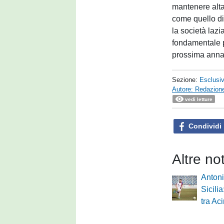
mantenere alta
come quello di
la società lazi
fondamentale pe
prossima annat
Sezione:
Esclusi
Autore: Redazione
vedi letture
Condividi
Altre no
Antoni
Sicili
tra Ac