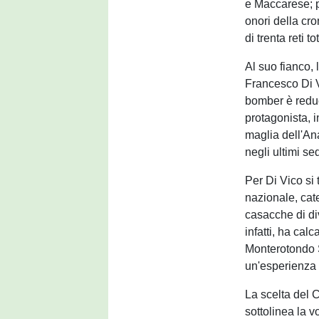
e Maccarese; pr
onori della cr
di trenta reti tot
Al suo fianco, 
Francesco Di V
bomber è reduc
protagonista, i
maglia dell'An
negli ultimi sed
Per Di Vico si 
nazionale, cat
casacche di di
infatti, ha cal
Monterotondo S
un'esperienza
La scelta del C
sottolinea la v