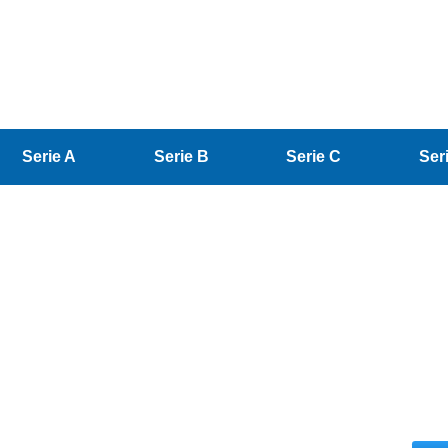
Serie A
Serie B
Serie C
Ser