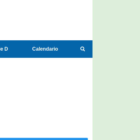
ie D
Calendario