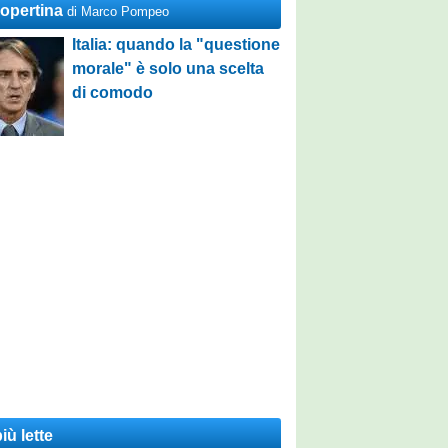
Copertina
di Marco Pompeo
Italia: quando la "questione
morale" è solo una scelta
di comodo
iù lette