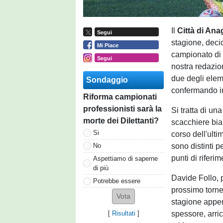
Il
Città di An
Segui
stagione, decid
Mi Piace
campionato di 
Segui
nostra redazion
due degli elem
Sondaggio
confermando i
Riforma campionati
professionisti sarà la
Si tratta di un
morte dei Dilettanti?
scacchiere bia
Si
corso dell'ultim
sono distinti p
No
punti di riferi
Aspettiamo di saperne
di più
Davide Follo, p
Potrebbe essere
prossimo torne
stagione appen
spessore, arri
[
Risultati
]