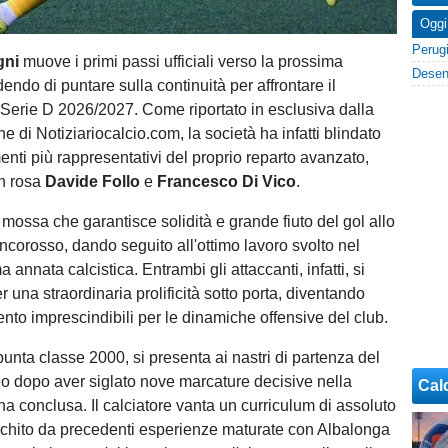
Oggi
agni
muove i primi passi ufficiali verso la prossima
endo di puntare sulla continuità per affrontare il
Serie D 2026/2027. Come riportato in esclusiva dalla
e di Notiziariocalcio.com, la società ha infatti blindato
enti più rappresentativi del proprio reparto avanzato,
n rosa
Davide Follo
e
Francesco Di Vico
.
a mossa che garantisce solidità e grande fiuto del gol allo
ncorosso, dando seguito all'ottimo lavoro svolto nel
a annata calcistica. Entrambi gli attaccanti, infatti, si
er una straordinaria prolificità sotto porta, diventando
mento imprescindibili per le dinamiche offensive del club.
unta classe 2000, si presenta ai nastri di partenza del
o dopo aver siglato nove marcature decisive nella
Cal
a conclusa. Il calciatore vanta un curriculum di assoluto
cchito da precedenti esperienze maturate con Albalonga