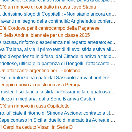
C'è un rinnovo di contratto in casa Juve Stabia
simo sfogo di Coppitelli: «Non siamo ancora una squadra, ora serve tirare una riga!»
ti nel segno della continuità: Angheleddu confermato in panchina, in attacco arriva Loru
C'è Cordova per il centrocampo della Paganese
Fidelis Andria, biennale per un classe 2005
racusa, rinforzo d'esperienza nel reparto arretrato: ecco Orlando
aiana, al via il primo test di rilievo: sfida estiva allo Zecchini con il Grosseto
d'esperienza in difesa: dal Cittadella arriva a titolo definitivo Riccardo Gatti
ese, ufficiale la partenza di Bongelli: l'attaccante passa in Serie D
Un attaccante argentino per l'Ebolitana
ia, rinforzo tra i pali: dal Sassuolo arriva il portiere Gioele Zacchi
Doppio nuovo acquisto in casa Perugia
 Tisci lancia la sfida: «Possiamo fare qualcosa di storico e regalarci la trasferta a Genova»
inforzo in mediana: dalla Serie B arriva Castorri
C'è un rinnovo in casa Ospitaletto
fficiale il ritorno di Simone Ascione: contratto a titolo definitivo fino al 2029
pe conteso in Sicilia: duello di mercato tra Acireale e Messina
Il Carpi ha ceduto Visani in Serie D