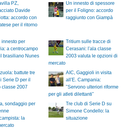
villa PZ,
Un innesto di spessore
acciato Davide
per il Foligno: accordo
lotta: accordo con
raggiunto con Giampà
tese per il ritorno
innesto per
Tritium sulle tracce di
ria: a centrocampo
Cerasani: l'ala classe
 il brasiliano Nunes
2003 valuta le opzioni di
mercato
zuola: battute tre
AIC, Gaggioli in visita
di Serie D per il
all'E. Campania:
o classe 2007
"Servono ulteriori riforme
per gli atleti dilettanti"
a, sondaggio per
Tre club di Serie D su
enne
Simone Condello: la
campista: la
situazione
mercato