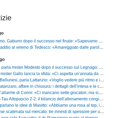
izie
go
ro dopo il successo nel finale: «Sapevamo che avremmo sofferto, ma si è vista la voglia di vincere»
l veleno di Tedesco: «Amareggiato dalle parole di Alessandro Gaucci, mi hanno ferito umanamente»
ago
mister Modesto dopo il successo sul Legnago: "Buona tenuta nervosa, ma dobbiamo migliorare"
Gallo lancia la sfida: «Ci aspetta un'annata da protagonisti in B, ma qui nessuno ha il posto fisso»
esi, parla Lattanzio: «Voglio vedere più ritmo e intensità, dobbiamo lasciare tutto sul campo»
zaro, affare in chiusura: i dettagli dell'intesa e le cifre dell'operazione
llarme di Corini: «Ci mancano sette giocatori, ma siamo una squadra forte»
ltopascio 2-2: il bilancio dell'allenamento congiunto e la risposta dei nuovi arrivi
 le idee di Masitto: «Abbiamo una rosa al top, il pubblico del Lamberti ci spingerà lontano»
catenata sul mercato: tre innesti di spessore per un attacco da sogni
 solo Acquadro: il ds Romairone punta al doppio colpo Baldan-Volpicelli