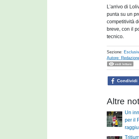
L'arrivo di Lol
punta su un pro
competitività d
breve, con il p
tecnico.
Sezione:
Esclusi
Autore: Redazione
vedi letture
Condividi
Altre no
Un inn
per il
raggi
Tritium