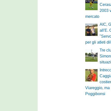
Cerasa
2003 v
mercato
AIC, G
all'E.
"Servo
per gli atleti di
Tre cl
Simone
situaz
Intrec
Caggi
costie
Viareggio, ma 
Poggibonsi