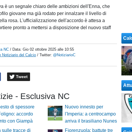
iva è un segnale chiaro delle ambizioni dell'Enna, che
filo giovane ma già rodato per innalzare il livello di
ella rosa. L'ufficializzazione dell'accordo è attesa a
ortiere pronto a mettersi a disposizione del nuovo staff
Cal
va NC
/ Data:
Gio 02 ottobre 2025 alle 10:55
 Notiziario del Calcio
/ Twitter:
@NotiziarioC
Tweet
Attu
tizie - Esclusiva NC
esto di spessore
Nuovo innesto per
 Foligno: accordo
l'Imperia: a centrocampo
unto con Giampà
arriva il brasiliano Nunes
 sulle tracce di
Fiorenzuola: battute tre