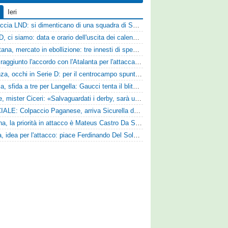
Ieri
Figuraccia LND: si dimenticano di una squadra di Serie D, è da rifare il programma Coppa Italia
Serie D, ci siamo: data e orario dell'uscita dei calendari ufficiali
Casertana, mercato in ebollizione: tre innesti di spessore per lo scacchiere di Vinicio Espinal
Vado: raggiunto l'accordo con l'Atalanta per l'attaccante Frederick Samuel Ndongue
Cosenza, occhi in Serie D: per il centrocampo spunta anche Gerardo Di Gilio
Perugia, sfida a tre per Langella: Gaucci tenta il blitz per il centrocampista del Cosenza
Varese, mister Ciceri: «Salvaguardati i derby, sarà un campionato avvincente»
UFFICIALE: Colpaccio Paganese, arriva Sicurella dalla Scafatese
Reggina, la priorità in attacco è Mateus Castro Da Silva: ore decisive per la fumata bianca
Foggia, idea per l'attacco: piace Ferdinando Del Sole dell'Ascoli