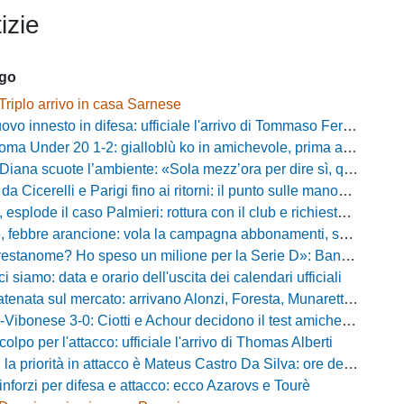
izie
ago
Triplo arrivo in casa Sarnese
vo innesto in difesa: ufficiale l'arrivo di Tommaso Ferraro
 Under 20 1-2: gialloblù ko in amichevole, prima apparizione per Caia
 scuote l’ambiente: «Sola mezz’ora per dire sì, qui per costruire una squadra da livello»
Cicerelli e Parigi fino ai ritorni: il punto sulle manovre del Delfino
plode il caso Palmieri: rottura con il club e richiesta di cessione
ebbre arancione: vola la campagna abbonamenti, superata quota 750 tessere
me? Ho speso un milione per la Serie D»: Bandecchi rompe il silenzio sul futuro della Ternana
ci siamo: data e orario dell'uscita dei calendari ufficiali
nata sul mercato: arrivano Alonzi, Foresta, Munaretto e Tobia
bonese 3-0: Ciotti e Achour decidono il test amichevole di Lorica
olpo per l'attacco: ufficiale l'arrivo di Thomas Alberti
riorità in attacco è Mateus Castro Da Silva: ore decisive per la fumata bianca
inforzi per difesa e attacco: ecco Azarovs e Tourè