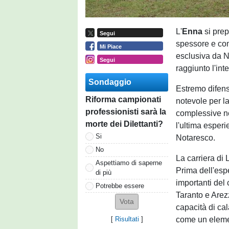
L'
Enna
si prep
Segui
spessore e co
Mi Piace
esclusiva da N
Segui
raggiunto l'int
Sondaggio
Estremo difens
Riforma campionati
notevole per l
professionisti sarà la
complessive nel
morte dei Dilettanti?
l'ultima esperi
Si
Notaresco.
No
La carriera di L
Aspettiamo di saperne
Prima dell'espe
di più
importanti del
Potrebbe essere
Taranto e Arez
capacità di cal
come un element
[
Risultati
]