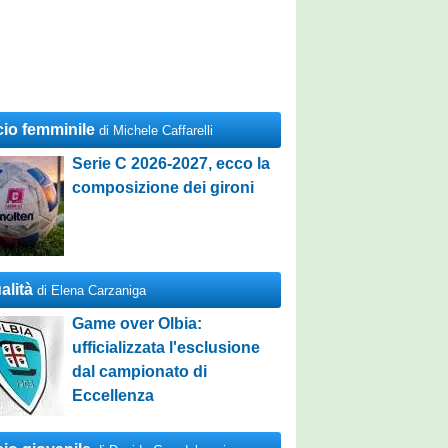
cio femminile
di Michele Caffarelli
Serie C 2026-2027, ecco la
composizione dei gironi
alità
di Elena Carzaniga
Game over Olbia:
ufficializzata l'esclusione
dal campionato di
Eccellenza