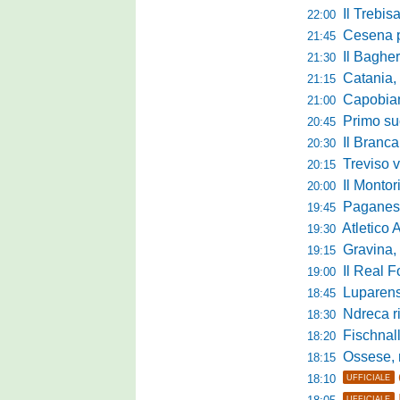
Il Trebis
22:00
Cesena pront
21:45
Il Bagher
21:30
Catania, la 
21:15
Capobianco è
21:00
Primo succ
20:45
Il Brancal
20:30
Treviso vittori
20:15
Il Monto
20:00
Paganese di 
19:45
Atletico 
19:30
Gravina, parl
19:15
Il Real For
19:00
Luparense, p
18:45
Ndreca rin
18:30
Fischnaller-R
18:20
Ossese, mister C
18:15
18:10
UFFICIALE
UFFICIALE