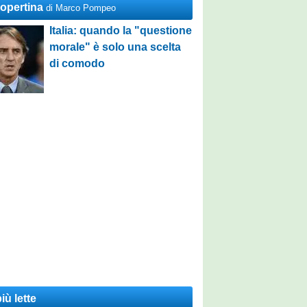
Copertina
di Marco Pompeo
Italia: quando la "questione
morale" è solo una scelta
di comodo
iù lette