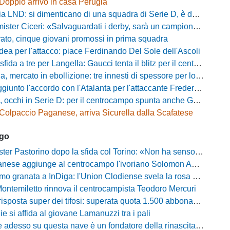
Doppio arrivo in casa Perugia
D: si dimenticano di una squadra di Serie D, è da rifare il programma Coppa Italia
ter Ciceri: «Salvaguardati i derby, sarà un campionato avvincente»
rato, cinque giovani promossi in prima squadra
dea per l'attacco: piace Ferdinando Del Sole dell'Ascoli
a a tre per Langella: Gaucci tenta il blitz per il centrocampista del Cosenza
rcato in ebollizione: tre innesti di spessore per lo scacchiere di Vinicio Espinal
unto l'accordo con l'Atalanta per l'attaccante Frederick Samuel Ndongue
cchi in Serie D: per il centrocampo spunta anche Gerardo Di Gilio
Colpaccio Paganese, arriva Sicurella dalla Scafatese
ago
Pastorino dopo la sfida col Torino: «Non ha senso chiudersi e fare le barricate»
ese aggiunge al centrocampo l'ivoriano Solomon Andrews Manu
granata a InDiga: l'Union Clodiense svela la rosa per la nuova annata
Montemiletto rinnova il centrocampista Teodoro Mercuri
risposta super dei tifosi: superata quota 1.500 abbonamenti
lie si affida al giovane Lamanuzzi tra i pali
sso su questa nave è un fondatore della rinascita»: Davis carica l'ambiente Messina