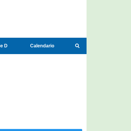
ie D
Calendario