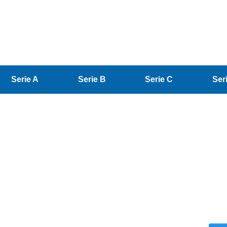
Serie A
Serie B
Serie C
Ser