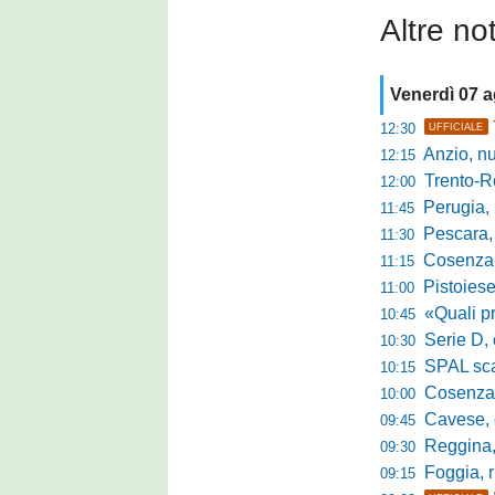
Altre not
Venerdì 07 
12:30
UFFICIALE
Anzio, nuo
12:15
Trento-Roma
12:00
Perugia, Diana
11:45
Pescara, da 
11:30
Cosenza, es
11:15
Pistoiese, f
11:00
«Quali prestano
10:45
Serie D, 
10:30
SPAL scate
10:15
Cosenza-Vi
10:00
Cavese, c
09:45
Reggina, la p
09:30
Foggia, r
09:15