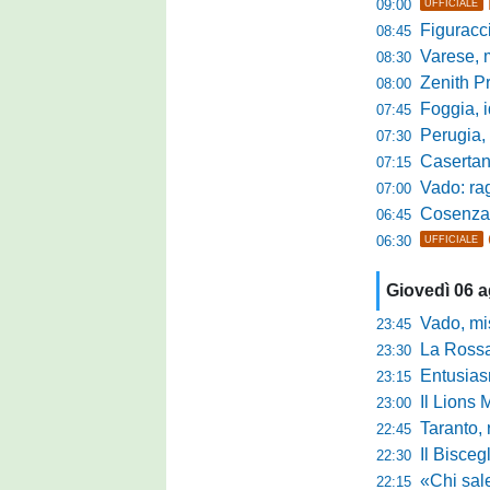
09:00
UFFICIALE
Figuraccia LN
08:45
Varese, mis
08:30
Zenith P
08:00
Foggia, i
07:45
Perugia, sfid
07:30
Casertana, me
07:15
Vado: raggi
07:00
Cosenza, o
06:45
06:30
UFFICIALE
Giovedì 06 
Vado, mister 
23:45
La Rossan
23:30
Entusiasmo 
23:15
Il Lions 
23:00
Taranto, 
22:45
Il Bisceg
22:30
«Chi sale ade
22:15