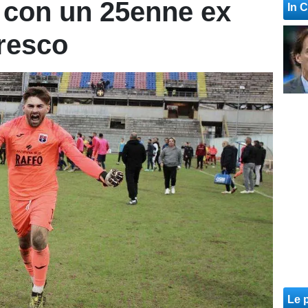
 con un 25enne ex
In 
resco
Le p