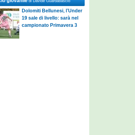
cio giovanile
di Davide Guardabascio
Dolomiti Bellunesi, l’Under
19 sale di livello: sarà nel
campionato Primavera 3