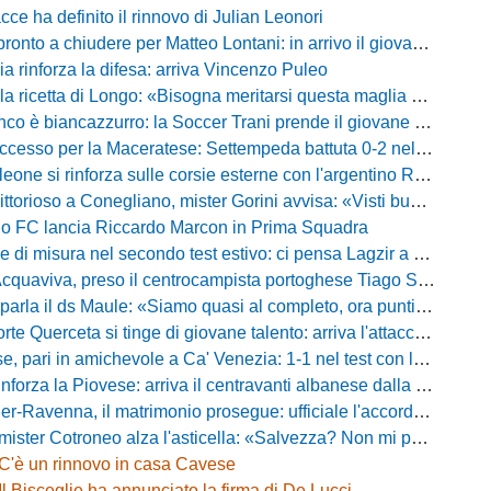
acce ha definito il rinnovo di Julian Leonori
o a chiudere per Matteo Lontani: in arrivo il giovane talento dello Spezia
ia rinforza la difesa: arriva Vincenzo Puleo
ricetta di Longo: «Bisogna meritarsi questa maglia ogni singolo giorno»
 biancazzurro: la Soccer Trani prende il giovane attaccante ex Monopoli
esso per la Maceratese: Settempeda battuta 0-2 nella ripresa
eone si rinforza sulle corsie esterne con l'argentino Rotela
oso a Conegliano, mister Gorini avvisa: «Visti buoni spunti, ma c'è ancora tanto da lavorare»
rio FC lancia Riccardo Marcon in Prima Squadra
misura nel secondo test estivo: ci pensa Lagzir a piegare l'Equipe Campania
Acquaviva, preso il centrocampista portoghese Tiago Santos
a il ds Maule: «Siamo quasi al completo, ora puntiamo sugli esterni d'attacco»
te Querceta si tinge di giovane talento: arriva l'attaccante Lucchesi
ari in amichevole a Ca' Venezia: 1-1 nel test con la Primavera lagunare
forza la Piovese: arriva il centravanti albanese dalla serie D
avenna, il matrimonio prosegue: ufficiale l'accordo quinquennale per l'attacco
otroneo alza l'asticella: «Salvezza? Non mi pongo limiti, voglio vincere più partite possibile»
C'è un rinnovo in casa Cavese
Il Bisceglie ha annunciato la firma di De Lucci