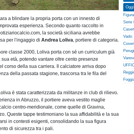
Oggi
ara a blindare la propria porta con un innesto di
mprovata esperienza. Secondo quanto raccolto in
otiziariocalcio.com, la società siciliana avrebbe
esa per l'ingaggio di
Andrea Loliva
, portiere di categoria.
ore classe 2000, Loliva porta con sé un curriculum già
a sua età, potendo vantare oltre cento presenze
 corso della sua carriera. Il calciatore arriva dopo
enza della passata stagione, trascorsa tra le fila del
oliva è stata caratterizzata da militanze in club di rilievo.
rienza in Abruzzo, il portiere aveva vestito maglie
 calcio centro-meridionale, come quelle di Gravina,
zo. Queste tappe testimoniano la sua affidabilità e la sua
arsi in contesti esigenti, consolidando la sua figura
o di sicurezza tra i pali.