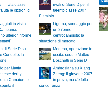
Cal
ni: l'ala classe
rivali di Serie D per il
aluta le opzioni di
talento classe 2007
Flaminio
aggioli in visita
Ligorna, sondaggio per
 Campania:
un 27enne
no ulteriori riforme
centrocampista: la
lettanti"
situazione di mercato
ub di Serie D su
Modena, operazione in
 Condello: la
uscita: ceduto Matteo
ione
Boschetti in Serie D
cio per Mattia
Ambrosiana su Xiang
anese: derby
Zheng: il giovane 2007
ro tra Camaiore e
in prova, ma c'è folta
spunta il
concorrenza