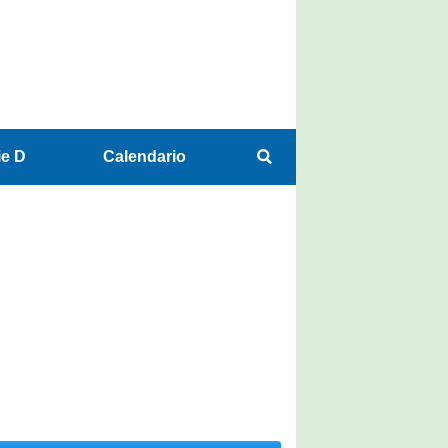
ie D
Calendario