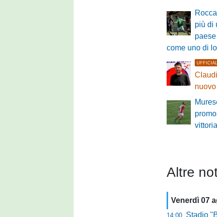
Roccas
più di
paese 
come uno di l
UFFICIA
Claudi
nuovo 
Murese
promo
vittori
Altre not
Venerdì 07 
Stadio "Brus
14:00