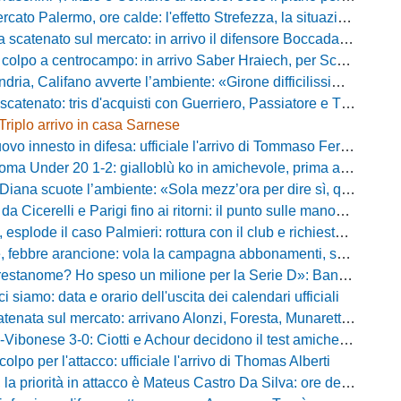
Palermo, ore calde: l'effetto Strefezza, la situazione Segre e i nomi per l'attacco
atenato sul mercato: in arrivo il difensore Boccadamo a titolo temporaneo
po a centrocampo: in arrivo Saber Hraiech, per Scappini si attende l'accordo
alifano avverte l’ambiente: «Girone difficilissimo, affascinante e bellissimo: non prometto risultati»
atenato: tris d'acquisti con Guerriero, Passiatore e Theodore
Triplo arrivo in casa Sarnese
vo innesto in difesa: ufficiale l'arrivo di Tommaso Ferraro
 Under 20 1-2: gialloblù ko in amichevole, prima apparizione per Caia
 scuote l’ambiente: «Sola mezz’ora per dire sì, qui per costruire una squadra da livello»
Cicerelli e Parigi fino ai ritorni: il punto sulle manovre del Delfino
plode il caso Palmieri: rottura con il club e richiesta di cessione
ebbre arancione: vola la campagna abbonamenti, superata quota 750 tessere
me? Ho speso un milione per la Serie D»: Bandecchi rompe il silenzio sul futuro della Ternana
ci siamo: data e orario dell'uscita dei calendari ufficiali
nata sul mercato: arrivano Alonzi, Foresta, Munaretto e Tobia
bonese 3-0: Ciotti e Achour decidono il test amichevole di Lorica
olpo per l'attacco: ufficiale l'arrivo di Thomas Alberti
riorità in attacco è Mateus Castro Da Silva: ore decisive per la fumata bianca