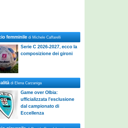
cio femminile
di Michele Caffarelli
Serie C 2026-2027, ecco la
composizione dei gironi
alità
di Elena Carzaniga
Game over Olbia:
ufficializzata l'esclusione
dal campionato di
Eccellenza