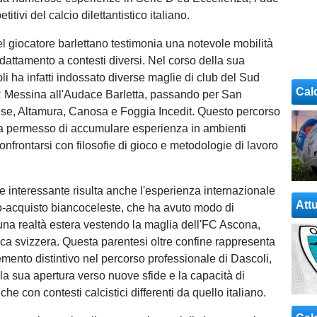
etitivi del calcio dilettantistico italiano.
el giocatore barlettano testimonia una notevole mobilità
dattamento a contesti diversi. Nel corso della sua
li ha infatti indossato diverse maglie di club del Sud
Cal
CR Messina all'Audace Barletta, passando per San
se, Altamura, Canosa e Foggia Incedit. Questo percorso
 ha permesso di accumulare esperienza in ambienti
 confrontarsi con filosofie di gioco e metodologie di lavoro
e interessante risulta anche l'esperienza internazionale
Attu
o-acquisto biancoceleste, che ha avuto modo di
una realtà estera vestendo la maglia dell'FC Ascona,
tica svizzera. Questa parentesi oltre confine rappresenta
emento distintivo nel percorso professionale di Dascoli,
la sua apertura verso nuove sfide e la capacità di
che con contesti calcistici differenti da quello italiano.