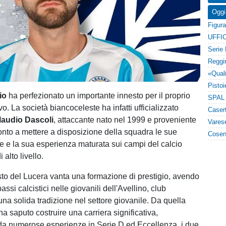
Oggi
UFFIC
cio
ha perfezionato un importante innesto per il proprio
vo. La società biancoceleste ha infatti ufficializzato
laudio Dascoli
, attaccante nato nel 1999 e proveniente
ronto a mettere a disposizione della squadra le sue
he e la sua esperienza maturata sui campi del calcio
i alto livello.
sto del Lucera vanta una formazione di prestigio, avendo
assi calcistici nelle giovanili dell'Avellino, club
a solida tradizione nel settore giovanile. Da quella
a saputo costruire una carriera significativa,
 da numerose esperienze in Serie D ed Eccellenza, i due