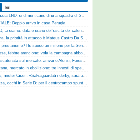
Ieri
Figuraccia LND: si dimenticano di una squadra di Serie D, è da rifare il programma Coppa Italia
IALE: Doppio arrivo in casa Perugia
Serie D, ci siamo: data e orario dell'uscita dei calendari ufficiali
Reggina, la priorità in attacco è Mateus Castro Da Silva: ore decisive per la fumata bianca
«Quali prestanome? Ho speso un milione per la Serie D»: Bandecchi rompe il silenzio sul futuro della Ternana
Pistoiese, febbre arancione: vola la campagna abbonamenti, superata quota 750 tessere
SPAL scatenata sul mercato: arrivano Alonzi, Foresta, Munaretto e Tobia
Casertana, mercato in ebollizione: tre innesti di spessore per lo scacchiere di Vinicio Espinal
Varese, mister Ciceri: «Salvaguardati i derby, sarà un campionato avvincente»
Cosenza, occhi in Serie D: per il centrocampo spunta anche Gerardo Di Gilio