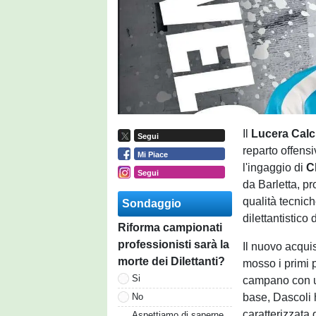
Il
Lucera Cal
Segui
reparto offensi
Mi Piace
l'ingaggio di
C
Segui
da Barletta, p
qualità tecnic
Sondaggio
dilettantistico d
Riforma campionati
professionisti sarà la
Il nuovo acqui
morte dei Dilettanti?
mosso i primi p
Si
campano con un
base, Dascoli h
No
caratterizzata
Aspettiamo di saperne