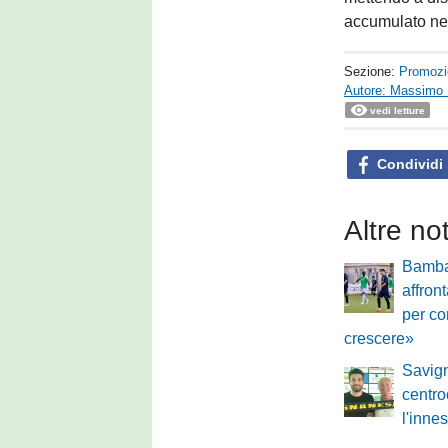
accumulato nel
Sezione:
Promozi
Autore: Massimo 
vedi letture
Condividi
Altre no
Bamba
affron
per co
crescere»
Savig
centro
l'innes