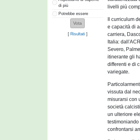
di più
livelli più comp
Potrebbe essere
Il curriculum d
e capacità di a
carriera, Dasco
[
Risultati
]
Italia: dall'A
Severo, Palme
itinerante gli
differenti e di
variegate.
Particolarment
vissuta dal ne
misurarsi con 
società calcis
un ulteriore el
testimoniando 
confrontarsi an