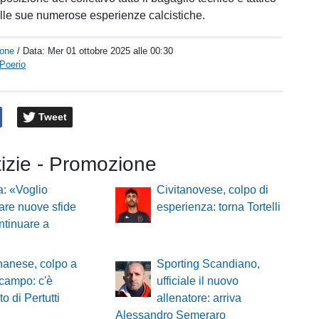
le sue numerose esperienze calcistiche.
one
/ Data:
Mer 01 ottobre 2025 alle 00:30
Poerio
Tweet
tizie - Promozione
: «Voglio
Civitanovese, colpo di
tare nuove sfide
esperienza: torna Tortelli
ntinuare a
nanese, colpo a
Sporting Scandiano,
campo: c'è
ufficiale il nuovo
to di Pertutti
allenatore: arriva
Alessandro Semeraro