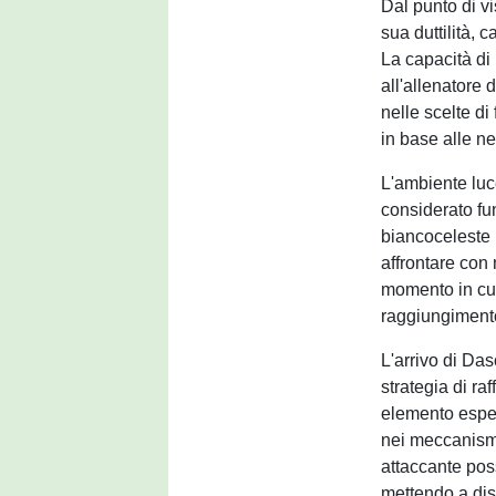
Dal punto di vi
sua duttilità, 
La capacità di 
all'allenatore 
nelle scelte di
in base alle ne
L'ambiente luc
considerato fu
biancoceleste 
affrontare con 
momento in cui 
raggiungimento 
L'arrivo di Da
strategia di r
elemento esper
nei meccanismi
attaccante poss
mettendo a disp