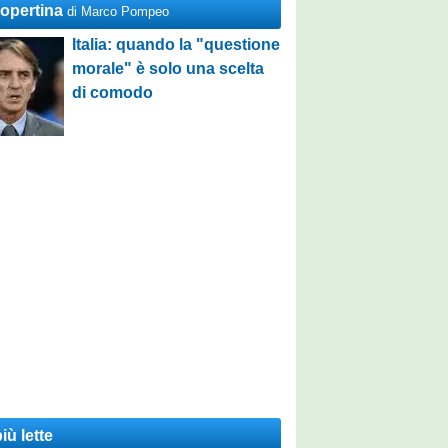
Copertina
di Marco Pompeo
Italia: quando la "questione
morale" è solo una scelta
di comodo
iù lette