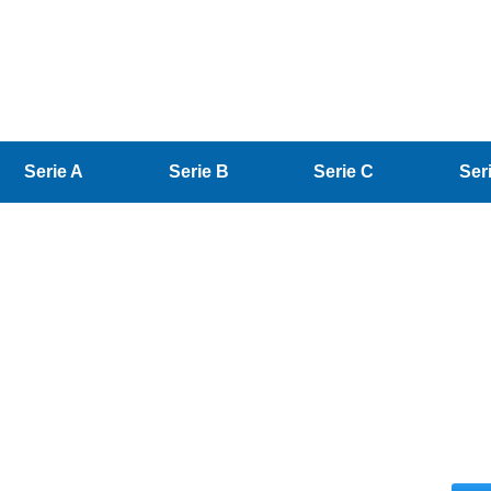
Serie A
Serie B
Serie C
Ser