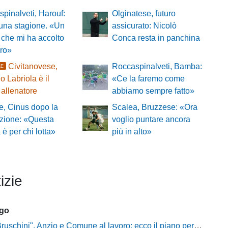
pinalveti, Harouf:
Olginatese, futuro
 una stagione. «Un
assicurato: Nicolò
che mi ha accolto
Conca resta in panchina
oro»
Civitanovese,
Roccaspinalveti, Bamba:
LE
o Labriola è il
«Ce la faremo come
allenatore
abbiamo sempre fatto»
, Cinus dopo la
Scalea, Bruzzese: «Ora
zione: «Questa
voglio puntare ancora
a è per chi lotta»
più in alto»
izie
ago
chini", Anzio e Comune al lavoro: ecco il piano per far rientrare i tifosi