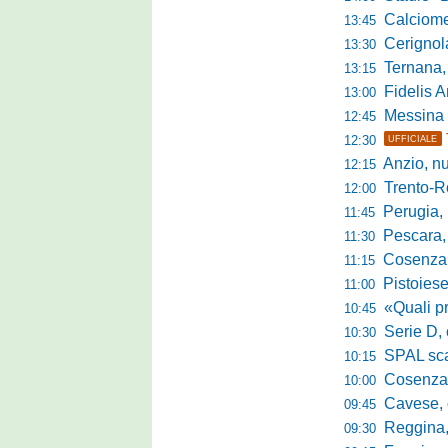
Calciomercato 
13:45
Cerignola sc
13:30
Ternana, col
13:15
Fidelis Andria, C
13:00
Messina sc
12:45
12:30
UFFICIALE
Anzio, nuo
12:15
Trento-Roma
12:00
Perugia, Diana
11:45
Pescara, da 
11:30
Cosenza, es
11:15
Pistoiese, f
11:00
«Quali prestano
10:45
Serie D, 
10:30
SPAL scate
10:15
Cosenza-Vi
10:00
Cavese, c
09:45
Reggina, la p
09:30