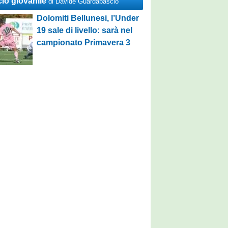
cio giovanile
di Davide Guardabascio
Dolomiti Bellunesi, l’Under
19 sale di livello: sarà nel
campionato Primavera 3