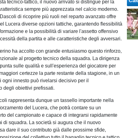
Cal
sta tecnico-tattico, il nuovo arrivato si distingue per la
caratteristica sempre più apprezzata nel calcio moderno.
Dascoli di ricoprire più ruoli nel reparto avanzato offre
del Lucera diverse opzioni tattiche, garantendo flessibilità
 formazione e la possibilità di variare l'assetto offensivo
cessità della partita e alle caratteristiche degli avversari.
erino ha accolto con grande entusiasmo questo rinforzo,
nzionale al progetto tecnico della squadra. La dirigenza
punta sulle qualità e sull'esperienza del giocatore per
maggiori certezze la parte restante della stagione, in un
ogni innesto può rivelarsi decisivo per il
degli obiettivi prefissati.
scoli rappresenta dunque un tassello importante nella
afforzamento del Lucera, che potrà contare su un
to del campionato e capace di integrarsi rapidamente
 di squadra. La società si augura che il nuovo
a dare il suo contributo già dalle prossime sfide,
osizione del collettivo tutto il bagaglio tecnico e tattico