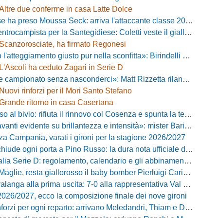
Altre due conferme in casa Latte Dolce
 ha preso Moussa Seck: arriva l'attaccante classe 2006
rocampista per la Santegidiese: Coletti veste il giallorosso
Scanzorosciate, ha firmato Regonesi
ggiamento giusto pur nella sconfitta»: Birindelli promuove il Novara nonostante il KO di Chiavari
L'Ascoli ha ceduto Zagari in Serie D
ionato senza nasconderci»: Matt Rizzetta rilancia le ambizioni del Campobasso
Nuovi rinforzi per il Mori Santo Stefano
Grande ritorno in casa Casertana
 bivio: rifiuta il rinnovo col Cosenza e spunta la tentazione Foggia
vidente su brillantezza e intensità»: mister Barilari promuove il Pineto dopo il test a Palena
za Campania, varati i gironi per la stagione 2026/2027
iude ogni porta a Pino Russo: la dura nota ufficiale del presidente Di Labio
 Serie D: regolamento, calendario e gli abbinamenti dei primi due turni
aglie, resta giallorosso il baby bomber Pierluigi Cariddi
ga alla prima uscita: 7-0 alla rappresentativa Val di Chiana con un grande Losavio
2026/2027, ecco la composizione finale dei nove gironi
forzi per ogni reparto: arrivano Meledandri, Thiam e Damiano