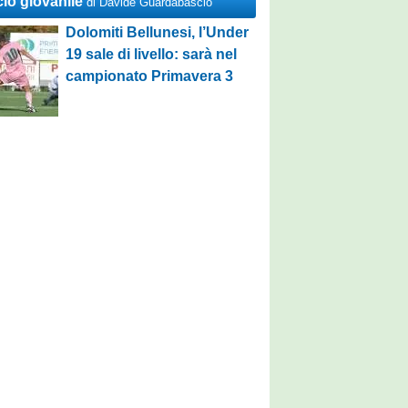
cio giovanile
di Davide Guardabascio
Dolomiti Bellunesi, l’Under
19 sale di livello: sarà nel
campionato Primavera 3