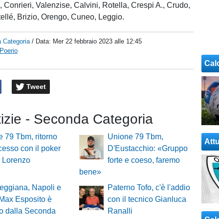
, Conrieri, Valenzise, Calvini, Rotella, Crespi A., Crudo,
ellé, Brizio, Orengo, Cuneo, Leggio.
 Categoria
/ Data:
Mer 22 febbraio 2023 alle 12:45
Poerio
Cal
Tweet
tizie - Seconda Categoria
 79 Tbm, ritorno
Unione 79 Tbm,
Attu
cesso con il poker
D'Eustacchio: «Gruppo
n Lorenzo
forte e coeso, faremo
bene»
eggiana, Napoli e
Paterno Tofo, c'è l'addio
Max Esposito è
con il tecnico Gianluca
ito dalla Seconda
Ranalli