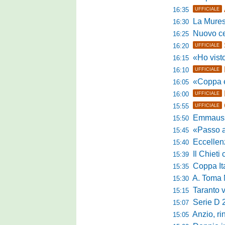
16:35
UFFICIALE
La Murese
16:30
Nuovo cent
16:25
16:20
UFFICIALE
«Ho visto l'atte
16:15
16:10
UFFICIALE
«Coppa e camp
16:05
16:00
UFFICIALE
15:55
UFFICIALE
Emmausso al
15:50
«Passo avanti e
15:45
Eccellen
15:40
Il Chieti ch
15:39
Coppa Italia
15:35
A. Toma M
15:30
Taranto valan
15:15
Serie D 
15:07
Anzio, rin
15:05