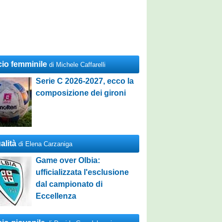
cio femminile
di Michele Caffarelli
Serie C 2026-2027, ecco la
composizione dei gironi
alità
di Elena Carzaniga
Game over Olbia:
ufficializzata l'esclusione
dal campionato di
Eccellenza