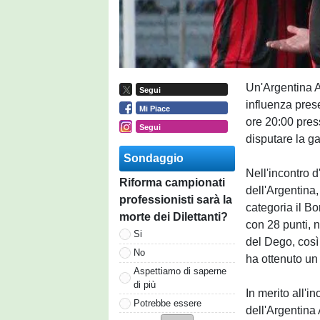
Un'Argentina A
Segui
influenza prese
Mi Piace
ore 20:00 pres
Segui
disputare la ga
Sondaggio
Nell'incontro d
Riforma campionati
dell'Argentina
professionisti sarà la
categoria il Bo
morte dei Dilettanti?
con 28 punti, n
Si
del Dego, così
No
ha ottenuto un
Aspettiamo di saperne
di più
In merito all'i
Potrebbe essere
dell'Argentina