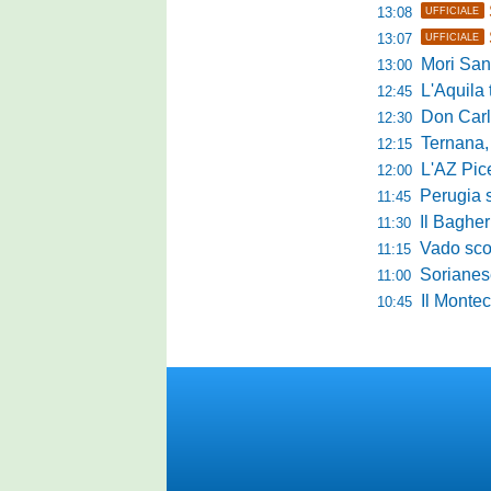
13:08
UFFICIALE
13:07
UFFICIALE
Mori Sant
13:00
L'Aquila trav
12:45
Don Carlo Mi
12:30
Ternana, al via 
12:15
L'AZ Picern
12:00
Perugia scatena
11:45
Il Bagher
11:30
Vado sconfitt
11:15
Sorianese,
11:00
Il Montec
10:45