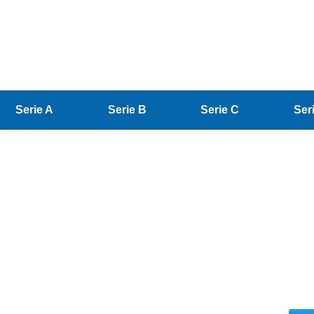
Serie A
Serie B
Serie C
Ser