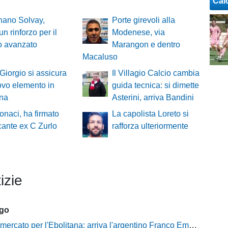
Cal
nano Solvay,
Porte girevoli alla
un rinforzo per il
Modenese, via
o avanzato
Marangon e dentro
Macaluso
 Giorgio si assicura
Il Villagio Calcio cambia
vo elemento in
guida tecnica: si dimette
na
Asterini, arriva Bandini
naci, ha firmato
La capolista Loreto si
ccante ex C Zurlo
rafforza ulteriormente
izie
ago
ercato per l'Ebolitana: arriva l'argentino Franco Emmanuel Boló