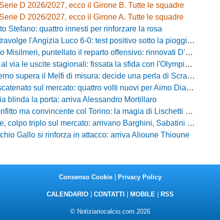
Serie D 2026/2027, ecco il Girone B. Tutte le squadre
Serie D 2026/2027, ecco il Girone A. Tutte le squadre
o Stefano: quattro innesti per rinforzare la rosa
olge l'Angizia Luco 6-0: test positivo sotto la pioggia, doppietta per Gasperoni
silmeri, puntellato il reparto offensivo: rinnovati D'Aquila e Di Caccamo
le uscite stagionali: fissata la sfida con l'Olympia Thyrus tra lavoro di campo e incroci amarcord
o supera il Melfi di misura: decide una perla di Scravaglieri in avvio
to sul mercato: quattro volti nuovi per Aimo Diana tra prestiti e acquisti a titolo definitivo
ia blinda la porta: arriva Alessandro Mortillaro
o ma convincente col Torino: la magia di Lischetti non basta, Abate passa 3-1
 colpo triplo sul mercato: arrivano Barghini, Sabatini e Sgrò
chio Gallo si rinforza in attacco: arriva Alioune Thioune
Consenso Cookie
|
Privacy Policy
CALENDARIO
|
CONTATTI
|
MOBILE
|
RSS
© Notiziariocalcio.com 2026