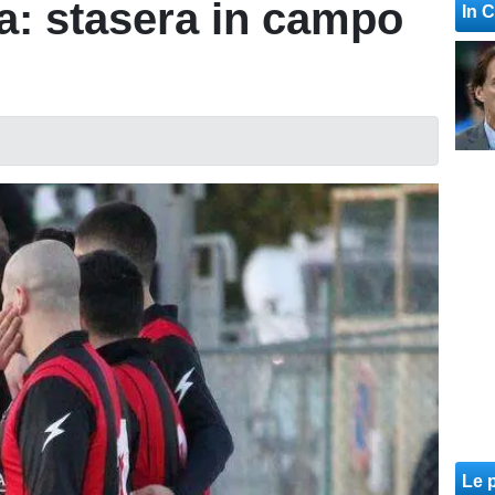
a: stasera in campo
In 
Le p