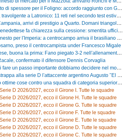
nesto di mercato per il Mazzola: arrivano Ronchi e Mugelli
o di spessore per il Foligno: accordo raggiunto con Giampà
avolgente a Latronico: 11 reti nel secondo test estivo per i molossi
nia, arrivi di prestigio a Quarto. Domani triangolare con Casertana e Ischia
ttese fa chiarezza sulla cessione: smentita ufficiale del presidente Massi
sto per l'Imperia: a centrocampo arriva il brasiliano Nunes
osarno, preso il centrocampista under Francesco Migale
buona la prima: Fano piegato 3-2 nell'allenamento congiunto del Tubaldi
Racale, confermato il difensore Dennis Corvaglia
passo importante dobbiamo decidere nel modo giusto»: Greco e il rebus mercato dopo la vittoria con l'Ossese
strappa alla serie D l'attaccente argentino Augusto "El Tato" Diaz
e cose contro una squadra di categoria superiore»: Franzini analizza il test del Piacenza
Serie D 2026/2027, ecco il Girone I. Tutte le squadre
Serie D 2026/2027, ecco il Girone H. Tutte le squadre
Serie D 2026/2027, ecco il Girone G. Tutte le squadre
Serie D 2026/2027, ecco il Girone F. Tutte le squadre
Serie D 2026/2027, ecco il Girone E. Tutte le squadre
Serie D 2026/2027, ecco il Girone D. Tutte le squadre
Serie D 2026/2027, ecco il Girone C. Tutte le squadre