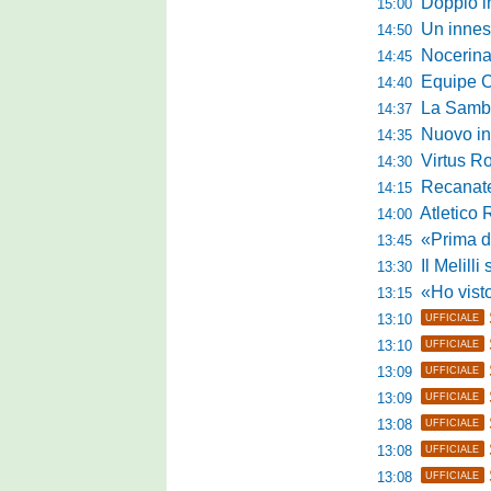
Doppio in
15:00
Un innest
14:50
Nocerina tr
14:45
Equipe Campa
14:40
La Sambenede
14:37
Nuovo inne
14:35
Virtus R
14:30
Recanatese, 
14:15
Atletico 
14:00
«Prima di fare un 
13:45
Il Melilli 
13:30
«Ho visto ottim
13:15
13:10
UFFICIALE
13:10
UFFICIALE
13:09
UFFICIALE
13:09
UFFICIALE
13:08
UFFICIALE
13:08
UFFICIALE
13:08
UFFICIALE