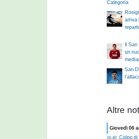
Categoria
Rosig
arriva 
repart
Il San
un nuo
media
San Do
l'atta
Altre not
Giovedì 06 
Colpo di m
16:40