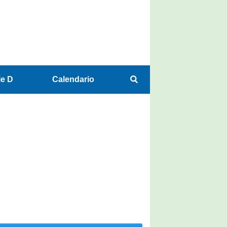
ie D
Calendario