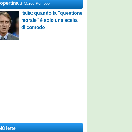
Copertina
di Marco Pompeo
Italia: quando la "questione
morale" è solo una scelta
di comodo
iù lette