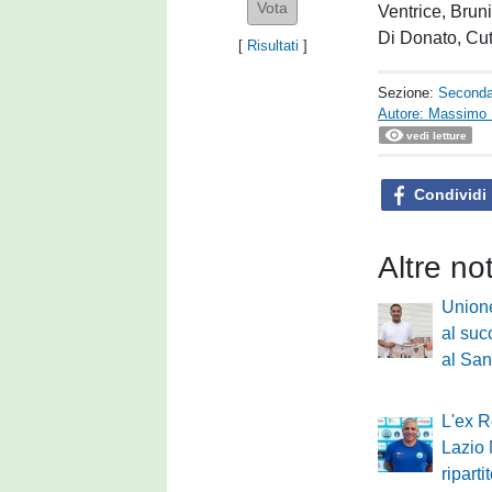
Ventrice, Bruni
Di Donato, Cut
[
Risultati
]
Sezione:
Seconda
Autore: Massimo 
vedi letture
Condividi
Altre no
Unione
al suc
al Sa
L'ex R
Lazio 
ripart