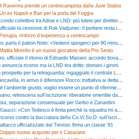
Il Ravenna prende un centrocampista dalla Juve Stabia
Un ex Napoli e Bari per la porta del Foggia
 collettivo tra Adise e LND: più tutele per direttori sportivi e collaboratori
iciale la cessione di Rok Vadjunec: il portiere resta in Italia, ecco dove
Perugia, rinforzo d'esperienza a centrocampo
a il patron Noto: «Vedervi spingerci per 90 minuti è meraviglioso, costruiamo qualcosa di unico»
Mattia Morello è un nuovo giocatore della Pro Sesto
 ufficiale il ritorno di Edoardo Mariani: accordo trovato con il Venezia
 annuncia ricorso ma la LND tira dritto: domani i gironi
rospetto per la retroguardia: ingaggiato il centrale Leopoldo Battipaglia
avilla, in arrivo il difensore Rocco: trattativa ai dettagli con il Cosenza
iente giusto, voglio essere un punto di riferimento»: Noah Lewis carica la Dolomiti Bellunesi
 retroscena sull'iscrizione: liberatorie smentite da due calciatori, ecco chi
bia, separazione consensuale per Gerbo e Zanardini
aucci: «Con Tedesco è finita perché la squadra mi addormentava»
orso contro la bocciatura della Co.Vi.So.D. sull'iscrizione in Serie D
attacco ufficializzato dal Treviso: firma un classe '91
Doppio nuovo acquisto per il Casarano