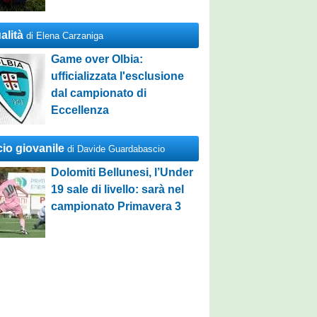
alità
di Elena Carzaniga
Game over Olbia:
ufficializzata l'esclusione
dal campionato di
Eccellenza
cio giovanile
di Davide Guardabascio
Dolomiti Bellunesi, l’Under
19 sale di livello: sarà nel
campionato Primavera 3