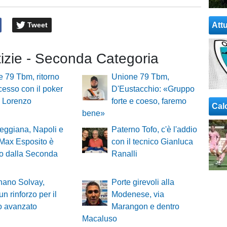
Tweet
Attu
tizie - Seconda Categoria
 79 Tbm, ritorno
Unione 79 Tbm,
cesso con il poker
D'Eustacchio: «Gruppo
n Lorenzo
forte e coeso, faremo
Cal
bene»
eggiana, Napoli e
Paterno Tofo, c'è l'addio
Max Esposito è
con il tecnico Gianluca
ito dalla Seconda
Ranalli
nano Solvay,
Porte girevoli alla
un rinforzo per il
Modenese, via
o avanzato
Marangon e dentro
Macaluso