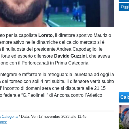
Oggi
to per la capolista
Loreto
, il direttore sportivo Maurizio
empre attivo nelle dinamiche del calcio mercato si è
n il nulla osta del presidente Andrea Capodaglio, le
l forte ed esperto difensore
Davide Guzzini
, che aveva
gione con il Portorecanati in Prima Categoria.
ntegrare e rafforzare la retroguardia lauretana ad oggi la
del torneo con soli 4 reti subite. Il difensore verrà subito
’ incontro di domani sera che si disputerà alle 21,15
 federale “G.Paolinelli” di Ancona contro l’Atletico
Cal
 Categoria
/ Data:
Ven 17 novembre 2023 alle 11:45
opez