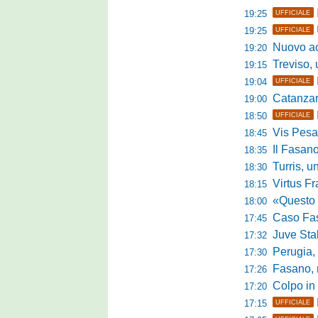
19:25
UFFICIALE
19:25
UFFICIALE
Nuovo accordo
19:20
Treviso, uff
19:15
19:04
UFFICIALE
Catanzaro, parl
19:00
18:50
UFFICIALE
Vis Pesaro,
18:45
Il Fasano
18:35
Turris, un p
18:30
Virtus Franc
18:15
«Questo è l'amb
18:00
Caso Fasano,
17:45
Juve Sta
17:32
Perugia, G
17:30
Fasano, ric
17:26
Colpo in 
17:20
17:15
UFFICIALE