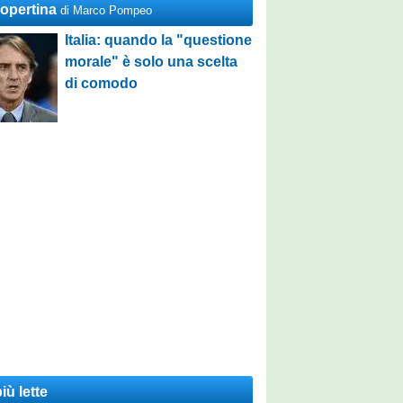
Copertina
di Marco Pompeo
Italia: quando la "questione
morale" è solo una scelta
di comodo
iù lette