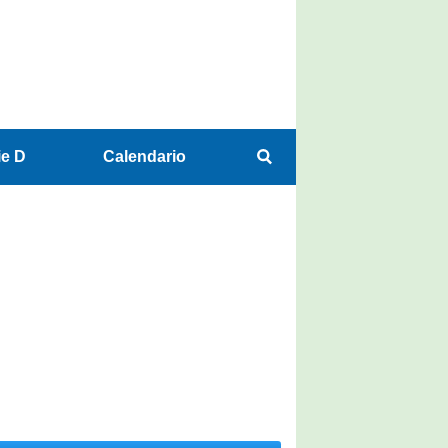
ie D
Calendario