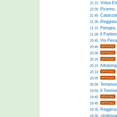
Virtus Entella
22:15
Picerno, u
22:00
Catanzaro
21:45
Reggiana, no
21:30
Perugia, 
21:15
Il Partini
21:00
Vis Pesaro, u
20:45
20:40
UFFICIALE
20:30
UFFICIALE
20:20
UFFICIALE
Albalonga,
20:15
20:10
UFFICIALE
20:05
UFFICIALE
Terranuova Tra
20:00
Il Treviso
19:50
19:45
UFFICIALE
19:40
UFFICIALE
Reggina:
19:35
«Indossare la mag
19:30