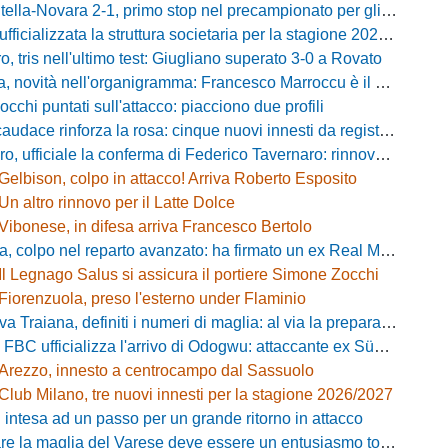
-Novara 2-1, primo stop nel precampionato per gli azzurri: Forte ribalta Lartey nel finale
fficializzata la struttura societaria per la stagione 2026-2027
, tris nell'ultimo test: Giugliano superato 3-0 a Rovato
vità nell'organigramma: Francesco Marroccu è il nuovo DG dell'Area Tecnica
occhi puntati sull'attacco: piacciono due profili
caudace rinforza la rosa: cinque nuovi innesti da registrare
fficiale la conferma di Federico Tavernaro: rinnovato il prestito dal Venezia
Gelbison, colpo in attacco! Arriva Roberto Esposito
Un altro rinnovo per il Latte Dolce
Vibonese, in difesa arriva Francesco Bertolo
 colpo nel reparto avanzato: ha firmato un ex Real Monterotondo
Il Legnago Salus si assicura il portiere Simone Zocchi
Fiorenzuola, preso l'esterno under Flaminio
iana, definiti i numeri di maglia: al via la preparazione e la sfida con il Grosseto
 FBC ufficializza l'arrivo di Odogwu: attaccante ex Südtirol
Arezzo, innesto a centrocampo dal Sassuolo
Club Milano, tre nuovi innesti per la stagione 2026/2027
 intesa ad un passo per un grande ritorno in attacco
lia del Varese deve essere un entusiasmo totale»: mister Ciceri traccia la strada e carica i biancorossi