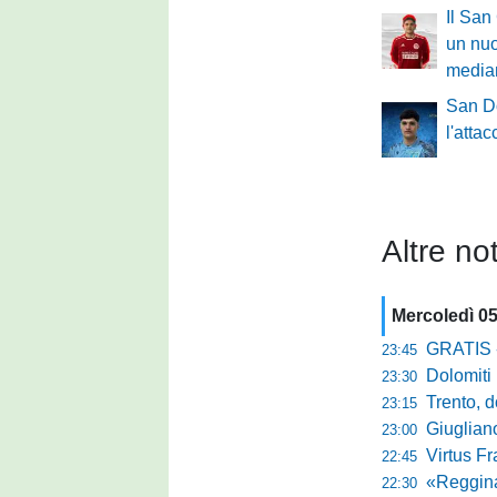
Il San
un nuo
media
San Do
l'atta
Altre not
Mercoledì 0
GRATIS - Goo
23:45
Dolomiti Bell
23:30
Trento, dom
23:15
Giuglian
23:00
Virtus Franca
22:45
«Reggina e N
22:30