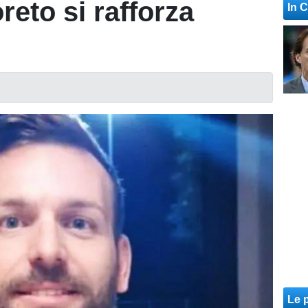
reto si rafforza
In 
Le p