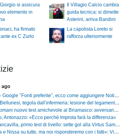
 Giorgio si assicura
Il Villagio Calcio cambia
vo elemento in
guida tecnica: si dimette
na
Asterini, arriva Bandini
naci, ha firmato
La capolista Loreto si
ccante ex C Zurlo
rafforza ulteriormente
izie
5 ago
gle "Fonti preferite", ecco come aggiungere NotiziarioCalcio alle tue notizie
unesi, tegola dall'infermeria: lesione del legamento crociato per Nicola Masut
ani nuovo test amichevole al Briamasco: avversaria la Roma Under 20
o, Antonazzo: «Ecco perché Improta farà la differenza»
villa, primo test di livello: sette gol alla Virtus Sammarco e colpo in difesa
issa su tutte, ma noi risponderemo con i fatti»: Vibonese, parla il ds Maglia