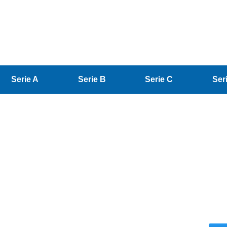
Serie A
Serie B
Serie C
Ser