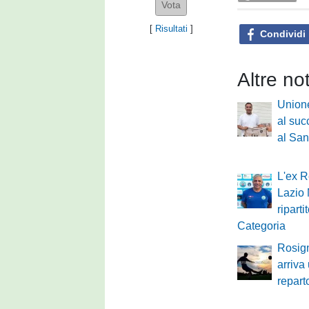
[
Risultati
]
Condividi
Altre no
Unione
al suc
al Sa
L'ex R
Lazio 
ripart
Categoria
Rosig
arriva 
repart