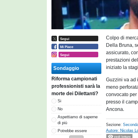
Colpo di merca
Segui
Della Bruna, s
Mi Piace
assicurato, co
Segui
prestazioni de
iniziato la sta
Sondaggio
Riforma campionati
Guzzini va ad i
professionisti sarà la
meno perforata 
morte dei Dilettanti?
convocato per l
Si
presso il campo
Ancona.
No
Aspettiamo di saperne
di più
Sezione:
Seconda
Autore: Nicolas L
Potrebbe essere
vedi letture