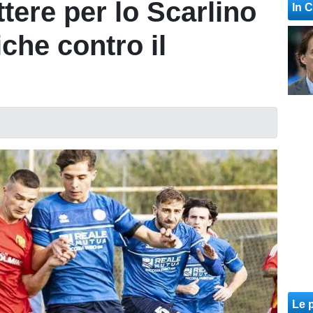
ttere per lo Scarlino
In 
che contro il
Le p