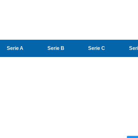
Serie A
Serie B
Serie C
Ser