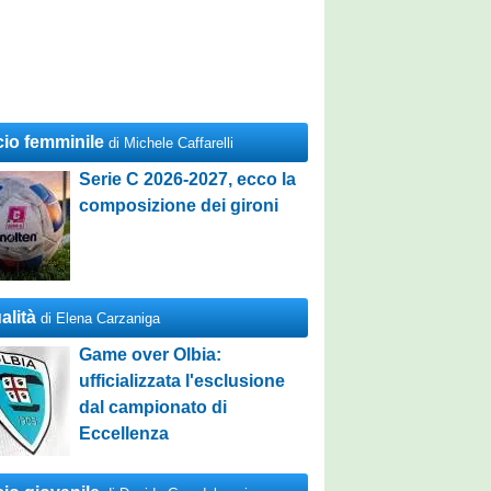
cio femminile
di Michele Caffarelli
Serie C 2026-2027, ecco la
composizione dei gironi
alità
di Elena Carzaniga
Game over Olbia:
ufficializzata l'esclusione
dal campionato di
Eccellenza