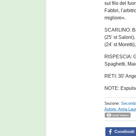
sul filo del fu
Fabbri, l'arbi
migliore».
SCARLINO: Badj
(25' st Saloni)
(24' st Moretti
RISPESCIA: Gal
Spaghetti, Mai
RETI: 30' Ange
NOTE: Espulso 
Sezione:
Seconda
Autore: Anna Laur
vedi letture
Condividi