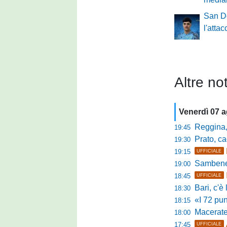
San Do
l'atta
Altre not
Venerdì 07 
Reggina, pr
19:45
Prato, cao
19:30
19:15
UFFICIALE
Sambenedett
19:00
18:45
UFFICIALE
Bari, c'è l'ac
18:30
«I 72 punti d
18:15
Maceratese, il 
18:00
17:45
UFFICIALE