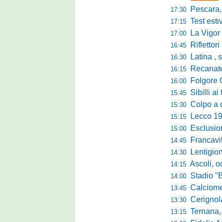
Pescara, sta
17:30
Test estivo Man
17:15
La Vigor Sen
17:00
Riflettori pun
16:45
Latina , si è c
16:30
Recanatese, Giandonat
16:15
Folgore Cara
16:00
Sibilli ai 
15:45
Colpo a centr
15:30
Lecco 1912, t
15:15
Esclusione del 
15:00
Francavilla PZ,
14:45
Lentigione, 
14:30
Ascoli, o
14:15
Stadio "Brus
14:00
Calciomercato 
13:45
Cerignola sc
13:30
Ternana, col
13:15