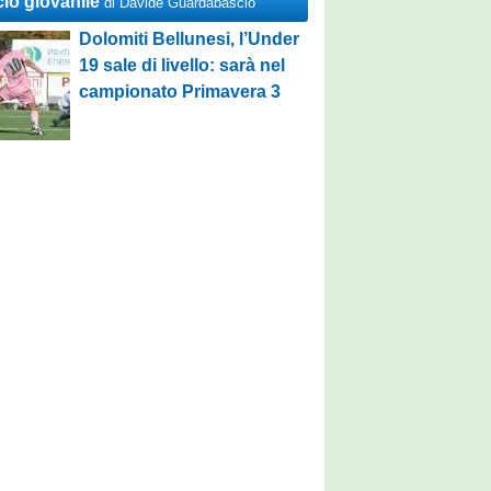
cio giovanile
di Davide Guardabascio
Dolomiti Bellunesi, l’Under
19 sale di livello: sarà nel
campionato Primavera 3