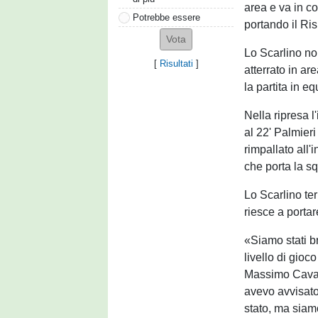
area e va in co
Potrebbe essere
portando il Ris
Lo Scarlino no
[
Risultati
]
atterrato in ar
la partita in equ
Nella ripresa l
al 22' Palmieri
rimpallato all'
che porta la s
Lo Scarlino ter
riesce a portare
«Siamo stati b
livello di gio
Massimo Cavag
avevo avvisato 
stato, ma siamo