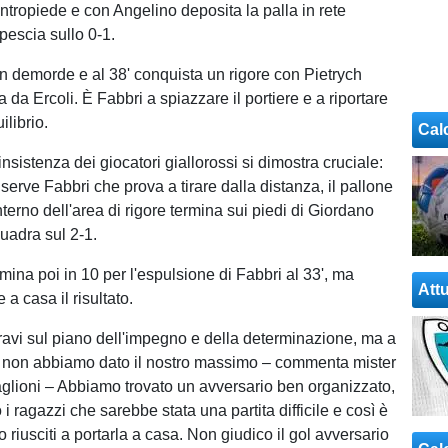
ntropiede e con Angelino deposita la palla in rete
pescia sullo 0-1.
n demorde e al 38' conquista un rigore con Pietrych
ea da Ercoli. È Fabbri a spiazzare il portiere e a riportare
ilibrio.
Cal
'insistenza dei giocatori giallorossi si dimostra cruciale:
 serve Fabbri che prova a tirare dalla distanza, il pallone
interno dell'area di rigore termina sui piedi di Giordano
quadra sul 2-1.
mina poi in 10 per l'espulsione di Fabbri al 33', ma
Attu
 a casa il risultato.
ravi sul piano dell'impegno e della determinazione, ma a
co non abbiamo dato il nostro massimo – commenta mister
lioni – Abbiamo trovato un avversario ben organizzato,
i ragazzi che sarebbe stata una partita difficile e così è
 riusciti a portarla a casa. Non giudico il gol avversario