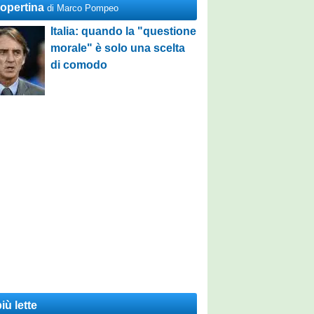
Copertina
di Marco Pompeo
Italia: quando la "questione
morale" è solo una scelta
di comodo
iù lette