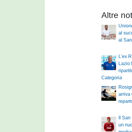
Altre no
Unione
al suc
al Sa
L'ex R
Lazio 
ripart
Categoria
Rosig
arriva 
repart
Il San
un nuo
media