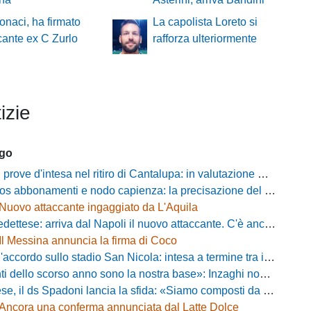
naci, ha firmato
La capolista Loreto si
ccante ex C Zurlo
rafforza ulteriormente
izie
ago
ove d'intesa nel ritiro di Cantalupa: in valutazione Blazevic e Anton
s abbonamenti e nodo capienza: la precisazione del club laniero
Nuovo attaccante ingaggiato da L'Aquila
ese: arriva dal Napoli il nuovo attaccante. C'è anche l'ufficialità
Il Messina annuncia la firma di Coco
cordo sullo stadio San Nicola: intesa a termine tra il Comune e il club di De Laurentiis
ello scorso anno sono la nostra base»: Inzaghi non si nasconde e carica l'ambiente
ds Spadoni lancia la sfida: «Siamo composti da elementi validi con motivazioni altissime»
Ancora una conferma annunciata dal Latte Dolce