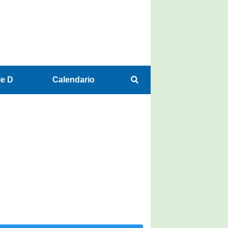
ie D
Calendario