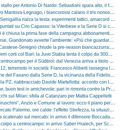
llo per Antonio Di Nardo: Sebastiani spara alto, il futuro resta un enigma
tova-Legnago, i biancorossi calano il tris nonostante il gran caldo: il racconto de L'Arena
igallia rialza la testa: esperimenti tattici, amarcord e lo sguardo al Rimini
tati su Ciro Capasso: la Viterbese e la Serie D si contendono l'esterno ex Fiorentina
hiusa la prima fase della campagna abbonamenti: circa 400 tessere rinnovate in prelazione
o avverte l'ambiente: «Più che guardare chi avremo di fronte, mi interessa vedere la mia squadra migliorare giorno dopo giorno»
tese-Seregno chiude la pre-season biancazzurra: info e dove vedere il match
ferri corti col Bari: la Juve Stabia tenta il colpo da 300mila euro
ocampo per il Südtirol: dal Venezia arriva a titolo definitivo Bjarki Bjarkason
erremoto in società: Francesco Aliberti rassegna le dimissioni da tutte le cariche
Fasano dalla Serie D, la vicinanza della Fidelis Andria e le parole del presidente Vallarella
 riabbracciato Davide Martellotta: accordo con la Folgore Caratese per il ritorno in prestito
buon test in amichevole: pari in rimonta contro la Primavera del Sassuolo
cchi sul Milan: sfida al Catanzaro per Mattia Cappelletti
chini", Anzio e Comune al lavoro: ecco il piano per far rientrare i tifosi
Palermo, ore calde: l'effetto Strefezza, la situazione Segre e i nomi per l'attacco
atenato sul mercato: in arrivo il difensore Boccadamo a titolo temporaneo
po a centrocampo: in arrivo Saber Hraiech, per Scappini si attende l'accordo