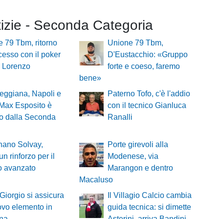
tizie - Seconda Categoria
 79 Tbm, ritorno
Unione 79 Tbm,
cesso con il poker
D'Eustacchio: «Gruppo
n Lorenzo
forte e coeso, faremo
bene»
eggiana, Napoli e
Paterno Tofo, c'è l'addio
Max Esposito è
con il tecnico Gianluca
ito dalla Seconda
Ranalli
nano Solvay,
Porte girevoli alla
un rinforzo per il
Modenese, via
o avanzato
Marangon e dentro
Macaluso
 Giorgio si assicura
Il Villagio Calcio cambia
vo elemento in
guida tecnica: si dimette
na
Asterini, arriva Bandini