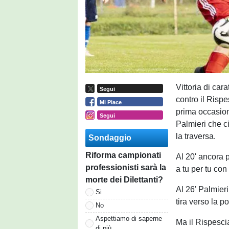
Vittoria di car
Segui
contro il Rispes
Mi Piace
prima occasion
Segui
Palmieri che c
la traversa.
Sondaggio
Riforma campionati
Al 20' ancora p
professionisti sarà la
a tu per tu con 
morte dei Dilettanti?
Al 26' Palmier
Si
tira verso la p
No
Aspettiamo di saperne
Ma il Rispescia
di più