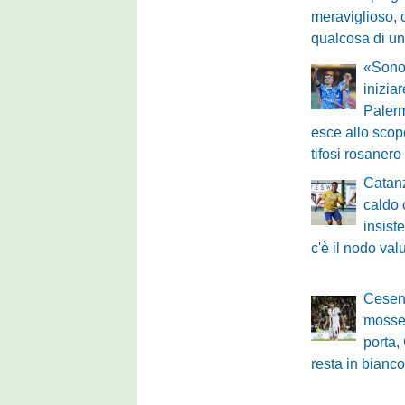
meraviglioso, 
qualcosa di u
«Sono 
inizia
Palerm
esce allo scope
tifosi rosanero
Catanz
caldo 
insist
c'è il nodo val
Cesena
mosse:
porta,
resta in bianc