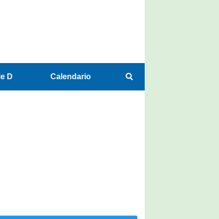
ie D
Calendario