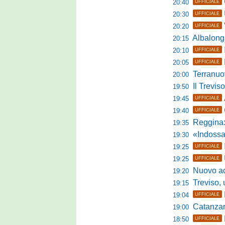
20:40
UFFICIALE
20:30
UFFICIALE
20:20
UFFICIALE
Albalonga,
20:15
20:10
UFFICIALE
20:05
UFFICIALE
Terranuova Tra
20:00
Il Treviso
19:50
19:45
UFFICIALE
19:40
UFFICIALE
Reggina:
19:35
«Indossare la mag
19:30
19:25
UFFICIALE
19:25
UFFICIALE
Nuovo accordo
19:20
Treviso, uff
19:15
19:04
UFFICIALE
Catanzaro, parl
19:00
18:50
UFFICIALE