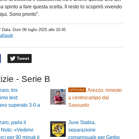
a spinto a fare questa scelta. Il resto lo scoprirò vivendo
 qui. Sono pronto”.
/ Data:
Dom 06 luglio 2025 alle 10:45
ffarelli
Tweet
tizie - Serie B
aro, tris
Arezzo, innesto
UFFICIALE
timo test:
a centrocampo dal
ano superato 3-0 a
Sassuolo
aro, parla il
Juve Stabia,
 Noto: «Vedervi
separazione
rci per 90 minuti è
consensuale per Gerbo