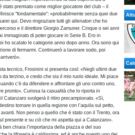
 stato premiato come miglior giocatore del club – il
efinisce “fondamentale”: «probabilmente senza quei due
Attu
arei qui. Devo ringraziare tutti gli allenatori che ho
percorso e il direttore Giorgio Zamuner. Cinque o sei anni
ai immaginato di poter giocare in Serie B. Ero in
i ho scalato le categorie anno dopo anno. Ora sono qui
zione di fermarmi. Continuerò a lavorare sodo, poi
arriverò».
Cal
sta tecnico, Frosinini si presenta così: «Negli ultimi due
 da terzino, e credo che sia il mio ruolo ideale. Mi piace
uando c’è da difendere e affrontare gli uno contro uno,
re pronto». Curiosa la casualità che lo riporta in
il Catanzaro svolgerà il ritiro precampionato. «Sì,
stino tornare in quella regione con l’aquila sul petto,
avanti. Non penso a quello che è stato con il Trento, ora
ul presente e su ciò che mi aspetta qui a Catanzaro».
ià ben chiara l’importanza della piazza e del suo
che la tifoseria è caldissima, ed è anche questo uno dei