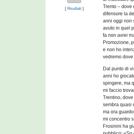
Trento – dove è
[
Risultati
]
difensore la d
anni oggi non s
avuto in quel 
fa non avrei m
Promozione, po
e non ho inten
vedremo dove 
Dal punto di vi
anni ho giocato
spingere, ma q
mi faccio trova
Trentino, dove 
sembra quasi de
ma ora guardo 
mi concentro s
Frosinini ha g
pubblico: «So 