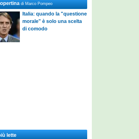
Copertina
di Marco Pompeo
Italia: quando la "questione
morale" è solo una scelta
di comodo
iù lette