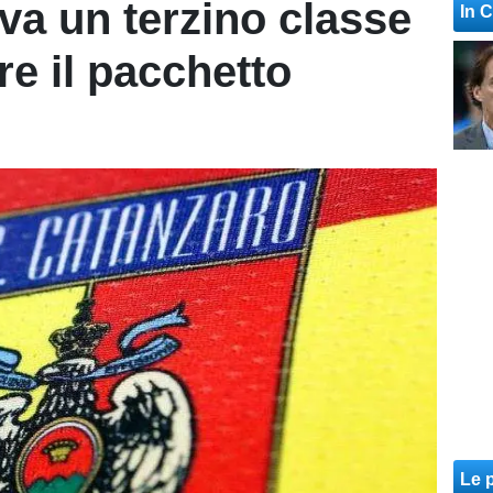
va un terzino classe
In 
re il pacchetto
Le p