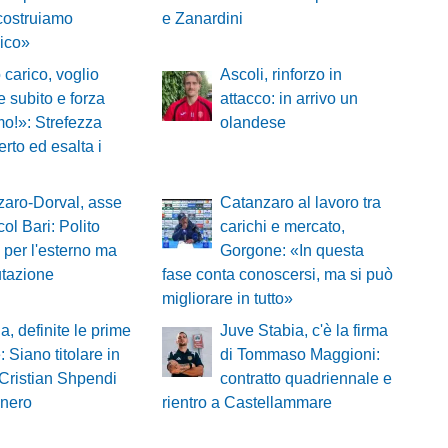
costruiamo
e Zanardini
nico»
carico, voglio
Ascoli, rinforzo in
re subito e forza
attacco: in arrivo un
o!»: Strefezza
olandese
rto ed esalta i
aro-Dorval, asse
Catanzaro al lavoro tra
col Bari: Polito
carichi e mercato,
e per l'esterno ma
Gorgone: «In questa
utazione
fase conta conoscersi, ma si può
migliorare in tutto»
, definite le prime
Juve Stabia, c'è la firma
 Siano titolare in
di Tommaso Maggioni:
 Cristian Shpendi
contratto quadriennale e
onero
rientro a Castellammare