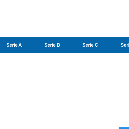
Serie A
Serie B
Serie C
Ser