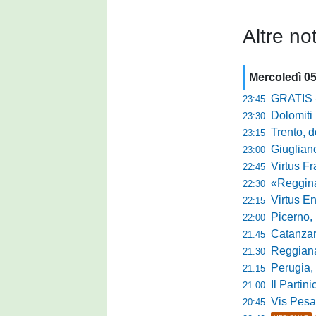
Altre not
Mercoledì 0
GRATIS - Goo
23:45
Dolomiti Bell
23:30
Trento, dom
23:15
Giuglian
23:00
Virtus Franca
22:45
«Reggina e N
22:30
Virtus Entella
22:15
Picerno, u
22:00
Catanzaro
21:45
Reggiana, no
21:30
Perugia, 
21:15
Il Partini
21:00
Vis Pesaro, u
20:45