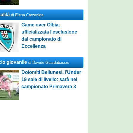
alità
di Elena Carzaniga
Game over Olbia:
ufficializzata l'esclusione
dal campionato di
Eccellenza
cio giovanile
di Davide Guardabascio
Dolomiti Bellunesi, l’Under
19 sale di livello: sarà nel
campionato Primavera 3