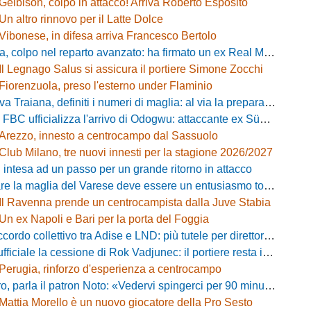
Gelbison, colpo in attacco! Arriva Roberto Esposito
Un altro rinnovo per il Latte Dolce
Vibonese, in difesa arriva Francesco Bertolo
 colpo nel reparto avanzato: ha firmato un ex Real Monterotondo
Il Legnago Salus si assicura il portiere Simone Zocchi
Fiorenzuola, preso l'esterno under Flaminio
iana, definiti i numeri di maglia: al via la preparazione e la sfida con il Grosseto
 FBC ufficializza l'arrivo di Odogwu: attaccante ex Südtirol
Arezzo, innesto a centrocampo dal Sassuolo
Club Milano, tre nuovi innesti per la stagione 2026/2027
 intesa ad un passo per un grande ritorno in attacco
lia del Varese deve essere un entusiasmo totale»: mister Ciceri traccia la strada e carica i biancorossi
Il Ravenna prende un centrocampista dalla Juve Stabia
Un ex Napoli e Bari per la porta del Foggia
 collettivo tra Adise e LND: più tutele per direttori sportivi e collaboratori
iciale la cessione di Rok Vadjunec: il portiere resta in Italia, ecco dove
Perugia, rinforzo d'esperienza a centrocampo
a il patron Noto: «Vedervi spingerci per 90 minuti è meraviglioso, costruiamo qualcosa di unico»
Mattia Morello è un nuovo giocatore della Pro Sesto