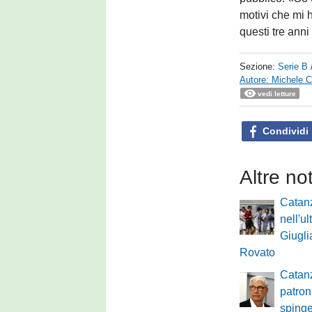
motivi che mi h
questi tre anni
Sezione:
Serie B
Autore: Michele Ca
vedi letture
Condividi
Altre no
Catanz
nell'ul
Giugli
Rovato
Catanz
patron
spinge