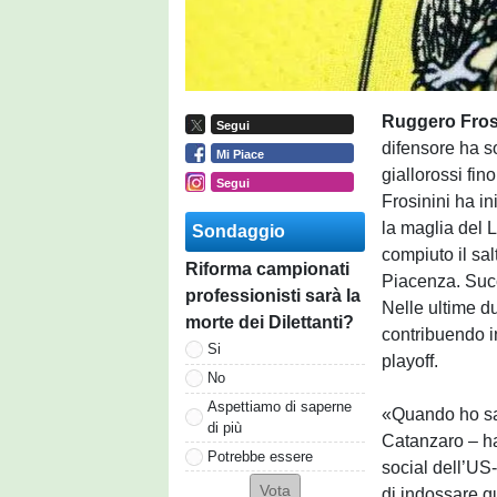
Ruggero Fros
Segui
difensore ha so
Mi Piace
giallorossi fin
Segui
Frosinini ha in
la maglia del
Sondaggio
compiuto il sal
Riforma campionati
Piacenza. Succ
professionisti sarà la
Nelle ultime d
morte dei Dilettanti?
contribuendo i
Si
playoff.
No
Aspettiamo di saperne
«Quando ho sap
di più
Catanzaro – ha 
Potrebbe essere
social dell’US-
di indossare q