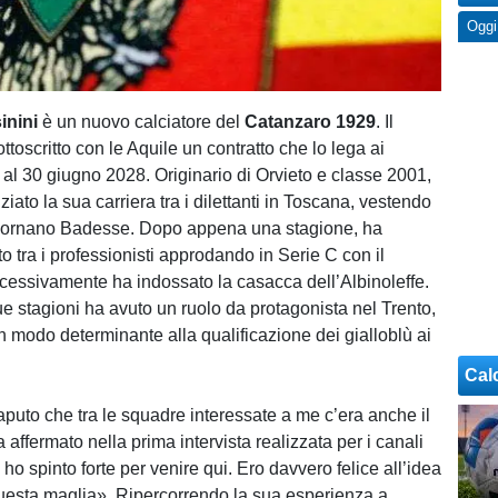
Oggi
inini
è un nuovo calciatore del
Catanzaro 1929
. Il
ttoscritto con le Aquile un contratto che lo lega ai
o al 30 giugno 2028. Originario di Orvieto e classe 2001,
iziato la sua carriera tra i dilettanti in Toscana, vestendo
 Lornano Badesse. Dopo appena una stagione, ha
to tra i professionisti approdando in Serie C con il
essivamente ha indossato la casacca dell’Albinoleffe.
ue stagioni ha avuto un ruolo da protagonista nel Trento,
n modo determinante alla qualificazione dei gialloblù ai
Cal
uto che tra le squadre interessate a me c’era anche il
affermato nella prima intervista realizzata per i canali
 ho spinto forte per venire qui. Ero davvero felice all’idea
uesta maglia». Ripercorrendo la sua esperienza a