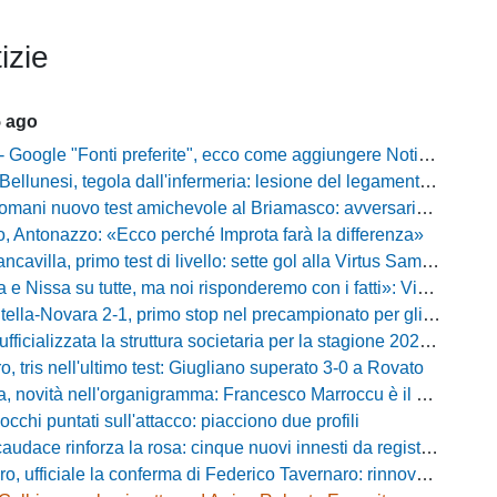
izie
5 ago
gle "Fonti preferite", ecco come aggiungere NotiziarioCalcio alle tue notizie
unesi, tegola dall'infermeria: lesione del legamento crociato per Nicola Masut
ani nuovo test amichevole al Briamasco: avversaria la Roma Under 20
o, Antonazzo: «Ecco perché Improta farà la differenza»
villa, primo test di livello: sette gol alla Virtus Sammarco e colpo in difesa
issa su tutte, ma noi risponderemo con i fatti»: Vibonese, parla il ds Maglia
-Novara 2-1, primo stop nel precampionato per gli azzurri: Forte ribalta Lartey nel finale
fficializzata la struttura societaria per la stagione 2026-2027
, tris nell'ultimo test: Giugliano superato 3-0 a Rovato
vità nell'organigramma: Francesco Marroccu è il nuovo DG dell'Area Tecnica
occhi puntati sull'attacco: piacciono due profili
caudace rinforza la rosa: cinque nuovi innesti da registrare
fficiale la conferma di Federico Tavernaro: rinnovato il prestito dal Venezia