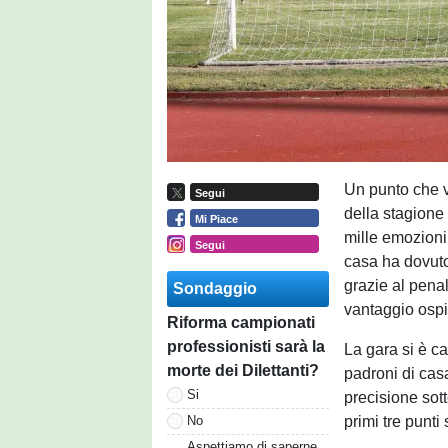
Un punto che v
Segui
della stagione
Mi Piace
mille emozioni,
Segui
casa ha dovuto 
grazie al penal
Sondaggio
vantaggio ospit
Riforma campionati
professionisti sarà la
La gara si è c
morte dei Dilettanti?
padroni di cas
Si
precisione sott
primi tre punti 
No
Aspettiamo di saperne