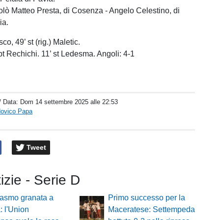
colò Matteo Presta, di Cosenza - Angelo Celestino, di
ia.
sco, 49’ st (rig.) Maletic.
pt Rechichi. 11’ st Ledesma. Angoli: 4-1
/ Data:
Dom 14 settembre 2025 alle 22:53
dovico Papa
Tweet
tizie - Serie D
iasmo granata a
Primo successo per la
: l'Union
Maceratese: Settempeda