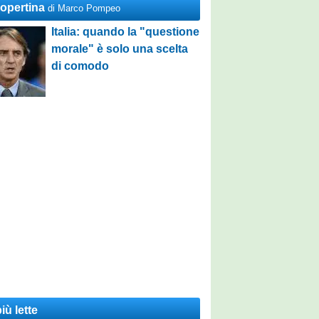
Copertina
di Marco Pompeo
Italia: quando la "questione
morale" è solo una scelta
di comodo
iù lette