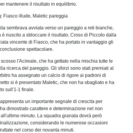
r mantenere il risultato in equilibrio.
ing: Fiasco illude, Maletic pareggia
ita sembrava avviata verso un pareggio a reti bianche,
a è riuscito a sbloccare il risultato. Cross di Piccolo dalla
iata vincente di Fiasco, che ha portato in vantaggio gli
 conclusione spettacolare.
a scosso l'Acireale, che ha gettato nella mischia tutte le
lla ricerca del pareggio. Gli sforzi sono stati premiati al
rbitro ha assegnato un calcio di rigore ai padroni di
hetto si è presentato Maletic, che non ha sbagliato e ha
ato sull'1-1 finale.
appresenta un importante segnale di crescita per
e ha dimostrato carattere e determinazione nel non
o all'ultimo minuto. La squadra granata dovrà però
 finalizzazione, considerando le numerose occasioni
ruttate nel corso dei novanta minuti.