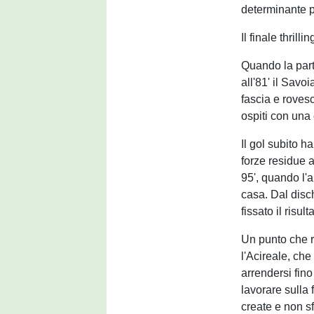
determinante pe
Il finale thrill
Quando la part
all'81' il Savoi
fascia e rovesc
ospiti con una
Il gol subito h
forze residue a
95', quando l'a
casa. Dal disc
fissato il risult
Un punto che r
l'Acireale, ch
arrendersi fin
lavorare sulla
create e non sf