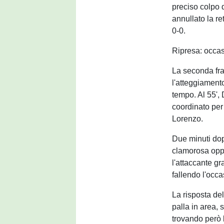
preciso colpo d
annullato la re
0-0.
Ripresa: occasi
La seconda fra
l'atteggiamento
tempo. Al 55', 
coordinato per
Lorenzo.
Due minuti dop
clamorosa oppor
l'attaccante gr
fallendo l'occ
La risposta del
palla in area, 
trovando però l