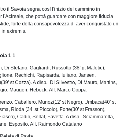
tro il Savoia segna così l'inizio del cammino in
 l'Acireale, che potrà guardare con maggiore fiducia
sfide, forte della consapevolezza di aver conquistato un
 in extremis.
oia 1-1
, Di Stefano, Gagliardi, Russotto (38’ pt Maletic),
ione, Rechichi, Rapisarda, Iuliano, Jansen,
39’ st Cozza). A disp.: Di Silvestro, Di Mauro, Martins,
ggio, Maugeri, Hebeck. All. Marco Coppa
renzo, Caballero, Munoz(12’ st Negro), Umbaca(40’ st
ma, Rioda (34’ st Piccolo), Forte(30’ st Frasson),
Fiasco), Cadili, Sellaf, Favetta. A disp.: Sciammarella,
ane, Esposito. All. Raimondo Catalano
 Pelaia di Pavia.