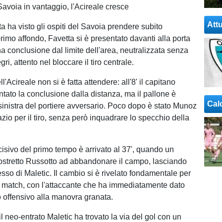
avoia in vantaggio, l'Acireale cresce
Attu
ita ha visto gli ospiti del Savoia prendere subito
l primo affondo, Favetta si è presentato davanti alla porta
a conclusione dal limite dell'area, neutralizzata senza
gri, attento nel bloccare il tiro centrale.
l'Acireale non si è fatta attendere: all'8' il capitano
ntato la conclusione dalla distanza, ma il pallone è
Cal
 sinistra del portiere avversario. Poco dopo è stato Munoz
azio per il tiro, senza però inquadrare lo specchio della
isivo del primo tempo è arrivato al 37', quando un
costretto Russotto ad abbandonare il campo, lasciando
esso di Maletic. Il cambio si è rivelato fondamentale per
 match, con l'attaccante che ha immediatamente dato
offensivo alla manovra granata.
 il neo-entrato Maletic ha trovato la via del gol con un