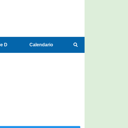
ie D
Calendario