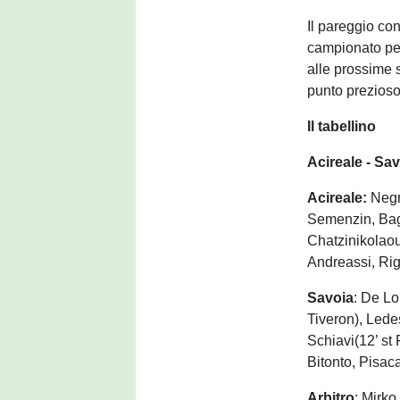
Il pareggio con
campionato per
alle prossime 
punto prezioso
Il tabellino
Acireale - Sav
Acireale:
Negri
Semenzin, Bagl
Chatzinikolaou(
Andreassi, Ri
Savoia
: De Lo
Tiveron), Ledes
Schiavi(12’ st 
Bitonto, Pisac
Arbitro
: Mirko