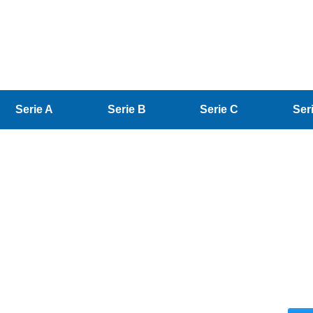
Serie A
Serie B
Serie C
Ser