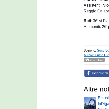
Assistenti: Ni
Reggio Calabr
Reti
: 36’ st Fia
Ammoniti: 26’ 
Sezione:
Serie D
Autore: Cristo Lu
vedi letture
Condividi
Altre no
Entus
InDiga