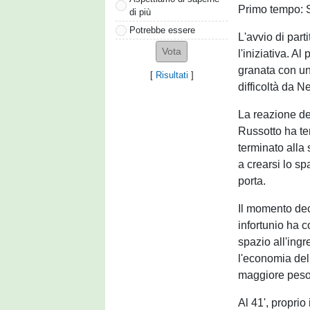
Primo tempo: S
di più
Potrebbe essere
L'avvio di part
l'iniziativa. A
granata con un
[
Risultati
]
difficoltà da Ne
La reazione del
Russotto ha te
terminato alla
a crearsi lo sp
porta.
Il momento dec
infortunio ha 
spazio all'ingr
l'economia del
maggiore peso 
Al 41', proprio