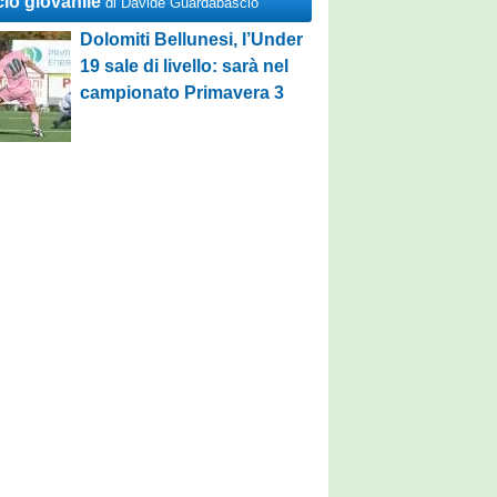
cio giovanile
di Davide Guardabascio
Dolomiti Bellunesi, l’Under
19 sale di livello: sarà nel
campionato Primavera 3