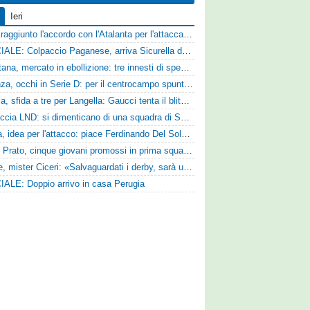
Ieri
Vado: raggiunto l'accordo con l'Atalanta per l'attaccante Frederick Samuel Ndongue
UFFICIALE: Colpaccio Paganese, arriva Sicurella dalla Scafatese
Casertana, mercato in ebollizione: tre innesti di spessore per lo scacchiere di Vinicio Espinal
Cosenza, occhi in Serie D: per il centrocampo spunta anche Gerardo Di Gilio
Perugia, sfida a tre per Langella: Gaucci tenta il blitz per il centrocampista del Cosenza
Figuraccia LND: si dimenticano di una squadra di Serie D, è da rifare il programma Coppa Italia
Foggia, idea per l'attacco: piace Ferdinando Del Sole dell'Ascoli
Zenith Prato, cinque giovani promossi in prima squadra
Varese, mister Ciceri: «Salvaguardati i derby, sarà un campionato avvincente»
IALE: Doppio arrivo in casa Perugia