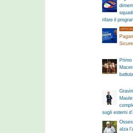
diment
squadr
rifare il prog
UFFICIA
Pagane
Sicure
Primo 
Macer
battut
Gravin
Maule:
comple
sugli esterni d
Ossese
alza l'