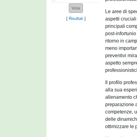
Le aree di spe
aspetti crucial
[
Risultati
]
principali com
post-infortunio
ritorno in camp
meno important
preventivi mira
aspetto sempre
professionistic
Il profilo prof
alla sua esperi
allenamento c
preparazione at
competenze, u
delle dinamich
ottimizzare le 