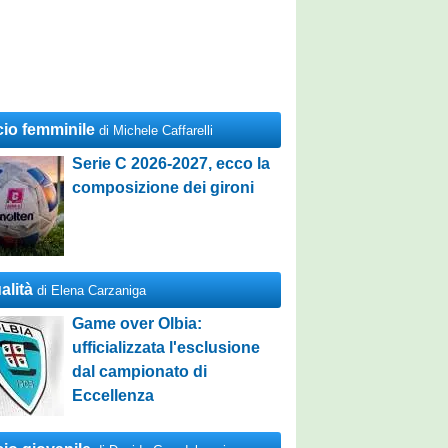
cio femminile
di Michele Caffarelli
Serie C 2026-2027, ecco la
composizione dei gironi
alità
di Elena Carzaniga
Game over Olbia:
ufficializzata l'esclusione
dal campionato di
Eccellenza