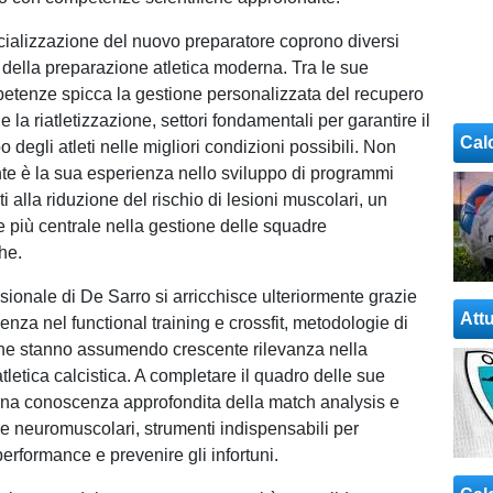
cializzazione del nuovo preparatore coprono diversi
i della preparazione atletica moderna. Tra le sue
petenze spicca la gestione personalizzata del recupero
 e la riatletizzazione, settori fondamentali per garantire il
Cal
o degli atleti nelle migliori condizioni possibili. Non
e è la sua esperienza nello sviluppo di programmi
ti alla riduzione del rischio di lesioni muscolari, un
 più centrale nella gestione delle squadre
he.
essionale di De Sarro si arricchisce ulteriormente grazie
Attu
enza nel functional training e crossfit, metodologie di
he stanno assumendo crescente rilevanza nella
letica calcistica. A completare il quadro delle sue
na conoscenza approfondita della match analysis e
e neuromuscolari, strumenti indispensabili per
performance e prevenire gli infortuni.