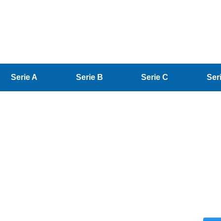
Serie A
Serie B
Serie C
Ser