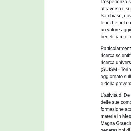
L'esperienza s
attraverso il s
Sambiase, dove
teoriche nel c
un valore aggi
beneficiare di 
Particolarment
ricerca scientif
ricerca univer
(SUISM - Torin
aggiornato sul
e della prevenz
L'attività di D
delle sue comp
formazione acca
materia in Met
Magna Graecia
generazioni di 