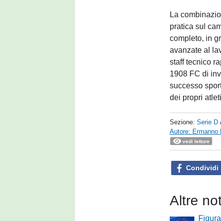
La combinazion
pratica sul cam
completo, in g
avanzate al la
staff tecnico 
1908 FC di inve
successo sporti
dei propri atleti
Sezione:
Serie D
Autore: Ermanno 
vedi letture
Condividi
Altre no
Figura