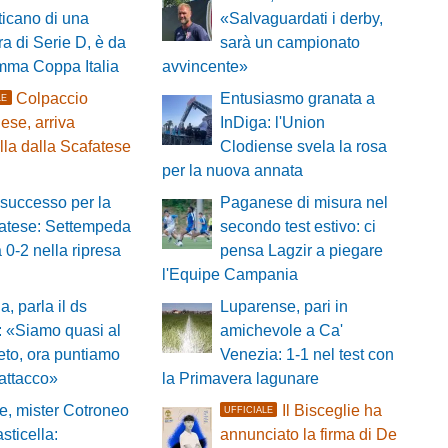
icano di una
«Salvaguardati i derby,
a di Serie D, è da
sarà un campionato
ramma Coppa Italia
avvincente»
Colpaccio
Entusiasmo granata a
LE
se, arriva
InDiga: l'Union
lla dalla Scafatese
Clodiense svela la rosa
per la nuova annata
successo per la
Paganese di misura nel
atese: Settempeda
secondo test estivo: ci
a 0-2 nella ripresa
pensa Lagzir a piegare
l'Equipe Campania
a, parla il ds
Luparense, pari in
 «Siamo quasi al
amichevole a Ca'
to, ora puntiamo
Venezia: 1-1 nel test con
'attacco»
la Primavera lagunare
, mister Cotroneo
Il Bisceglie ha
UFFICIALE
asticella:
annunciato la firma di De