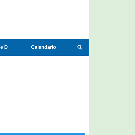
ie D
Calendario