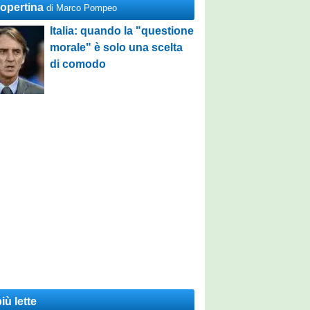
Copertina
di Marco Pompeo
Italia: quando la "questione
morale" è solo una scelta
di comodo
iù lette