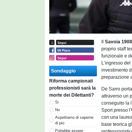
Il
Savoia 190
Segui
proprio staff 
Mi Piace
funzionale e d
Segui
L'ingresso del
investimento de
Sondaggio
preparazione at
Riforma campionati
professionisti sarà la
De Sarro porta 
morte dei Dilettanti?
attraverso un 
Si
conseguito la 
Sport presso l
No
con una laurea
Aspettiamo di saperne
di più
base teorica g
Potrebbe essere
professionisti