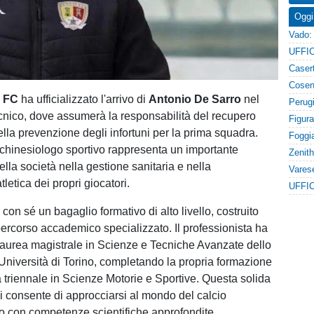
Oggi
8 FC
ha ufficializzato l'arrivo di
Antonio De Sarro
nel
tecnico, dove assumerà la responsabilità del recupero
ella prevenzione degli infortuni per la prima squadra.
 chinesiologo sportivo rappresenta un importante
lla società nella gestione sanitaria e nella
letica dei propri giocatori.
UFFIC
con sé un bagaglio formativo di alto livello, costruito
percorso accademico specializzato. Il professionista ha
laurea magistrale in Scienze e Tecniche Avanzate dello
'Università di Torino, completando la propria formazione
 triennale in Scienze Motorie e Sportive. Questa solida
li consente di approcciarsi al mondo del calcio
co con competenze scientifiche approfondite.