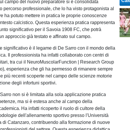
Cal
ul campo del nuovo preparatore si è consolidata
uo percorso professionale, che lo ha visto protagonista al
 ha potuto mettere in pratica le proprie conoscenze
ontesto calcistico. Questa esperienza pratica rappresenta
unto significativo per il Savoia 1908 FC, che potrà
un approccio già testato e affinato sul campo.
e significativo è il legame di De Sarro con il mondo della
ica. Il professionista ha infatti collaborato con centri di
sitari, tra cui il NeuroMuscolarFunction | Research Group
o), esperienza che gli ha permesso di rimanere sempre
le più recenti scoperte nel campo delle scienze motorie
ione degli infortuni sportivi.
e Sarro non si è limitata alla sola applicazione pratica
etenze, ma si è estesa anche al campo della
demica. Ha infatti ricoperto il ruolo di cultore della
odologie dell'allenamento sportivo presso l'Università
 di Catanzaro, contribuendo alla formazione di nuove
professionisti del settore. Questa esperienza didattica