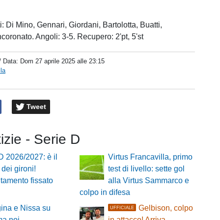
 Di Mino, Gennari, Giordani, Bartolotta, Buatti,
ncoronato. Angoli: 3-5. Recupero: 2'pt, 5'st
/ Data:
Dom 27 aprile 2025 alle 23:15
la
Tweet
tizie - Serie D
D 2026/2027: è il
Virtus Francavilla, primo
 dei gironi!
test di livello: sette gol
tamento fissato
alla Virtus Sammarco e
colpo in difesa
ina e Nissa su
Gelbison, colpo
UFFICIALE
 ma noi
in attacco! Arriva