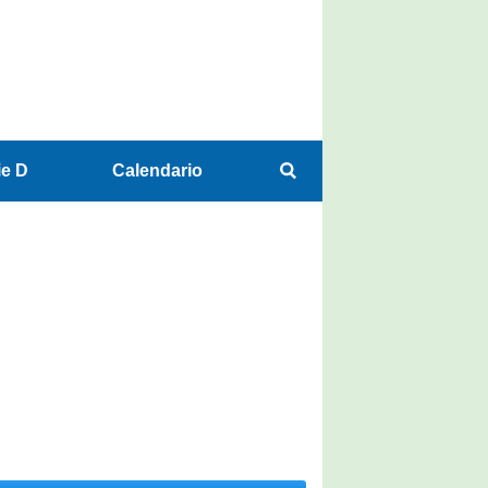
ie D
Calendario