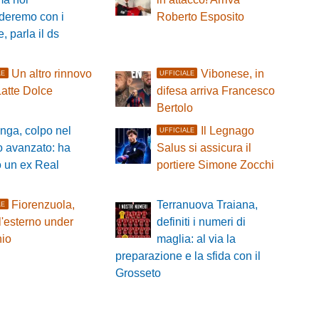
deremo con i
Roberto Esposito
, parla il ds
Un altro rinnovo
Vibonese, in
LE
UFFICIALE
 Latte Dolce
difesa arriva Francesco
Bertolo
nga, colpo nel
Il Legnago
UFFICIALE
o avanzato: ha
Salus si assicura il
o un ex Real
portiere Simone Zocchi
Fiorenzuola,
Terranuova Traiana,
LE
l'esterno under
definiti i numeri di
nio
maglia: al via la
preparazione e la sfida con il
Grosseto