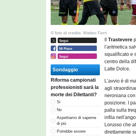
© foto di credits: Matteo Ferri
Il
Trastevere
p
Segui
l'aritmetica sa
Mi Piace
squalificato e 
Segui
centro della di
Latte Dolce.
Sondaggio
Riforma campionati
L'avvio è di m
professionisti sarà la
agli straordinar
morte dei Dilettanti?
neroniana con 
Si
posizione. I p
palla sulla tre
No
infila nell'ang
Aspettiamo di saperne
di più
Lorusso che al
Potrebbe essere
direttamente s