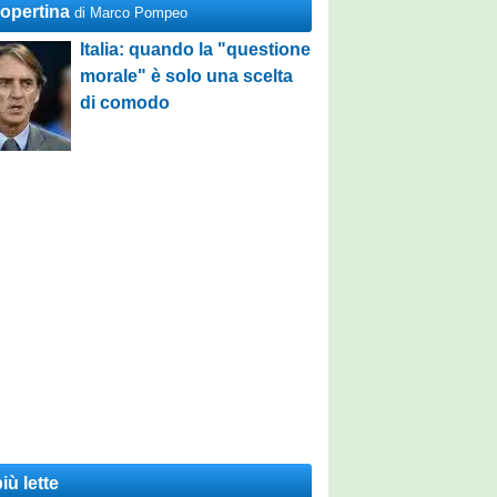
Copertina
di Marco Pompeo
Italia: quando la "questione
morale" è solo una scelta
di comodo
iù lette