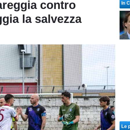
areggia contro
In 
ggia la salvezza
Le p