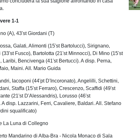
urno concluderà la sua stagione affrontando in casa
a.
evere 1-1
ino (A), 43'st Giordani (T)
ossa, Galati, Alimonti (15'st Bartolucci), Sirignano,
 (33'st Fusco), Bartolotta (21'st Minnocci), Di Mino (15'st
i, Laribi, Bencivenga (41'st Bertucci). A disp. Perna,
aio, Maini. All. Mario Guida
andri, Iacoponi (44'pt D'Incoronato), Angelilli, Schettini,
ni, Staffa (15'st Ferraro), Crescenzo, Scaffidi (49'st
rante (21'st D'Alessandris), Lorusso (46'st
 disp. Lazzarini, Ferri, Cavaliere, Baldari. All. Stefano
dini squalificato)
e La Luna di Collegno
berto Mandarino di Alba-Bra - Nicola Monaco di Sala