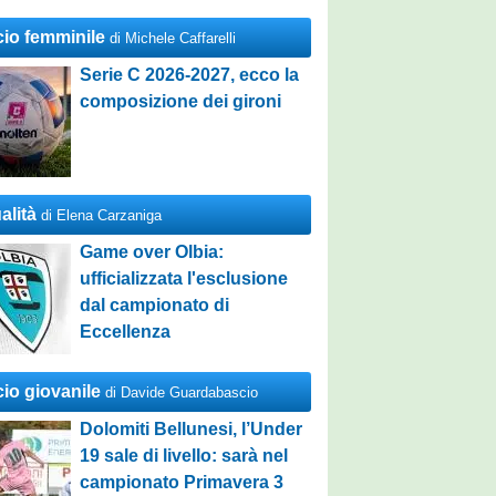
cio femminile
di Michele Caffarelli
Serie C 2026-2027, ecco la
composizione dei gironi
alità
di Elena Carzaniga
Game over Olbia:
ufficializzata l'esclusione
dal campionato di
Eccellenza
cio giovanile
di Davide Guardabascio
Dolomiti Bellunesi, l’Under
19 sale di livello: sarà nel
campionato Primavera 3