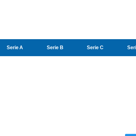
Serie A
Serie B
Serie C
Ser