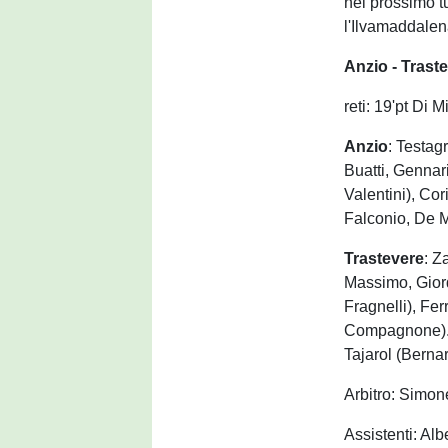
nel prossimo t
l'Ilvamaddalen
Anzio - Trast
reti: 19'pt Di M
Anzio
: Testagr
Buatti, Gennari
Valentini), Cor
Falconio, De M
Trastevere
: Z
Massimo, Giorda
Fragnelli), Fer
Compagnone). A
Tajarol (Bernar
Arbitro: Simon
Assistenti: Al