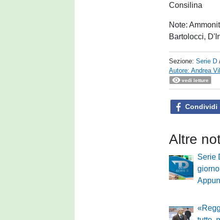
Consilina
Note: Ammoniti:
Bartolocci, D'I
Sezione:
Serie D
Autore: Andrea Vil
vedi letture
Condividi
Altre no
Serie 
giorno
Appun
«Regg
tutte,