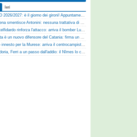
Ieri
Serie D 2026/2027: è il giorno dei gironi! Appuntamento fissato
Il Cesena smentisce Antonini: nessuna trattativa di cessione
Il Castelfidardo rinforza l'attacco: arriva il bomber Luca Cognigni
Perrotta è un nuovo difensore del Catania: firma un contratto annuale
Nuovo innesto per la Murese: arriva il centrocampista Tomas Acosta
Sampdoria, Ferri a un passo dall'addio: il Nîmes lo cerca