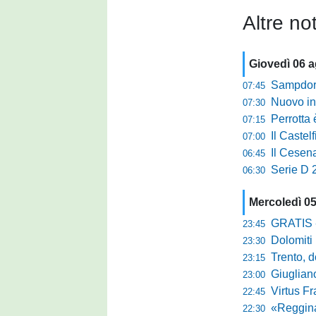
Altre not
Giovedì 06 
Sampdoria
07:45
Nuovo inn
07:30
Perrotta è
07:15
Il Castel
07:00
Il Cesena
06:45
Serie D 2
06:30
Mercoledì 0
GRATIS - Goo
23:45
Dolomiti Bell
23:30
Trento, dom
23:15
Giuglian
23:00
Virtus Franca
22:45
«Reggina e N
22:30