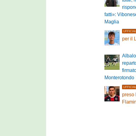
rispon
fatti»: Vibonese
Maglia
UFFICIA
per il
Albalo
repart
firmat
Monterotondo
UFFICIA
preso 
Flami