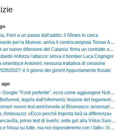
izie
ago
, Ferri a un passo dall'addio: il Nîmes lo cerca
esto per la Murese: arriva il centrocampista Tomas Acosta
 un nuovo difensore del Catania: firma un contratto annuale
fidardo rinforza l'attacco: arriva il bomber Luca Cognigni
 smentisce Antonini: nessuna trattativa di cessione
026/2027: è il giorno dei gironi! Appuntamento fissato
5 ago
gle "Fonti preferite", ecco come aggiungere NotiziarioCalcio alle tue notizie
unesi, tegola dall'infermeria: lesione del legamento crociato per Nicola Masut
ani nuovo test amichevole al Briamasco: avversaria la Roma Under 20
o, Antonazzo: «Ecco perché Improta farà la differenza»
villa, primo test di livello: sette gol alla Virtus Sammarco e colpo in difesa
issa su tutte, ma noi risponderemo con i fatti»: Vibonese, parla il ds Maglia