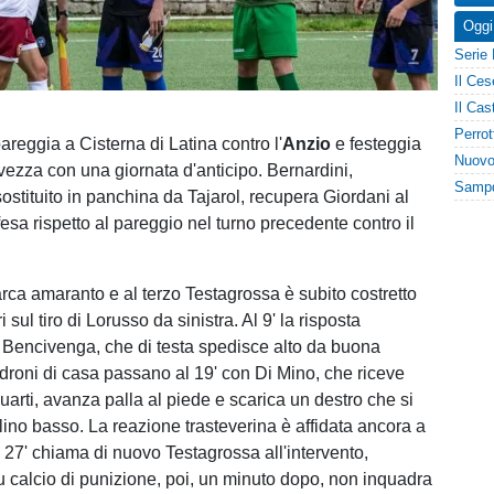
Oggi
areggia a Cisterna di Latina contro l'
Anzio
e festeggia
lvezza con una giornata d'anticipo. Bernardini,
sostituito in panchina da Tajarol, recupera Giordani al
fesa rispetto al pareggio nel turno precedente contro il
arca amaranto e al terzo Testagrossa è subito costretto
i sul tiro di Lorusso da sinistra. Al 9' la risposta
Bencivenga, che di testa spedisce alto da buona
adroni di casa passano al 19' con Di Mino, che riceve
quarti, avanza palla al piede e scarica un destro che si
olino basso. La reazione trasteverina è affidata ancora a
 27' chiama di nuovo Testagrossa all'intervento,
u calcio di punizione, poi, un minuto dopo, non inquadra