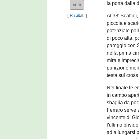
la porta dalla 
Al 38' Scaffidi,
[
Risultati
]
piccola e scar
potenziale pall
di poco alta, p
pareggio con Sc
nella prima cir
mira è impreci
punizione mentr
testa sul cross
Nel finale le e
in campo apert
sbaglia da poc
Ferraro serve 
vincente di Gio
l'ultimo brivid
ad allungarsi p