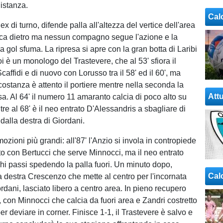
distanza.
Cal
 ex di turno, difende palla all'altezza del vertice dell'area
ica dietro ma nessun compagno segue l'azione e la
a gol sfuma. La ripresa si apre con la gran botta di Laribi
oi è un monologo del Trastevere, che al 53' sfiora il
affidi e di nuovo con Lorusso tra il 58' ed il 60', ma
costanza è attento il portiere mentre nella seconda la
Attu
sa. Al 64' il numero 11 amaranto calcia di poco alto su
e al 68' è il neo entrato D'Alessandris a sbagliare di
 dalla destra di Giordani.
mozioni più grandi: all'87' l'Anzio si invola in contropiede
o con Bertucci che serve Minnocci, ma il neo entrato
hi passi spedendo la palla fuori. Un minuto dopo,
Cal
a destra Crescenzo che mette al centro per l'incornata
rdani, lasciato libero a centro area. In pieno recupero
o, con Minnocci che calcia da fuori area e Zandri costretto
er deviare in corner. Finisce 1-1, il Trastevere è salvo e