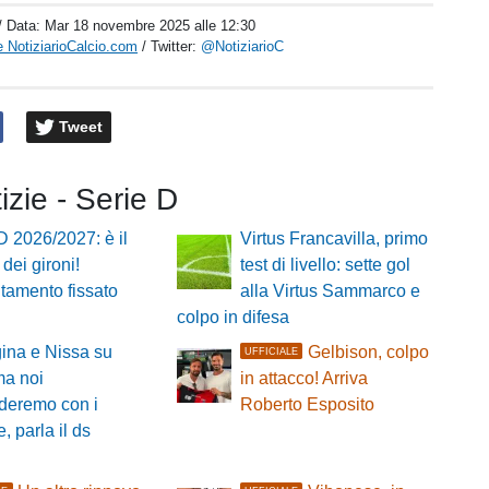
/ Data:
Mar 18 novembre 2025 alle 12:30
 NotiziarioCalcio.com
/ Twitter:
@NotiziarioC
Tweet
tizie - Serie D
D 2026/2027: è il
Virtus Francavilla, primo
 dei gironi!
test di livello: sette gol
tamento fissato
alla Virtus Sammarco e
colpo in difesa
ina e Nissa su
Gelbison, colpo
UFFICIALE
 ma noi
in attacco! Arriva
deremo con i
Roberto Esposito
, parla il ds