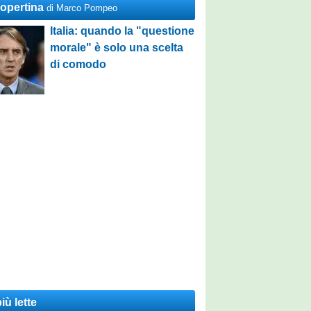
Copertina
di Marco Pompeo
Italia: quando la "questione
morale" è solo una scelta
di comodo
iù lette