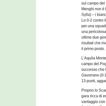
sul campo del F
Menghi non è ba
Sylla) – i bian
Lo 0-2 contro 
per una squadr
una pericolosa
ultime due gior
risultati che 
il primo posto.
L'Aquila Monte
campo del Poggi
successo che fa
Gavorrano (0-1,
13 punti, agga
Proprio lo Scan
gara ricca di e
vantaggio con V