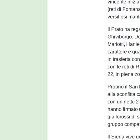
vincente inizi
(reti di Fonta
versiliesi man
Il Prato ha re
Ghiviborgo. Dop
Mariotti, i lan
carattere e qua
in trasferta co
con le reti di 
22, in piena zo
Proprio il San
alla sconfitta
con un netto 2
hanno firmato 
giallorossi di
gruppo compatto
Il Siena vive 