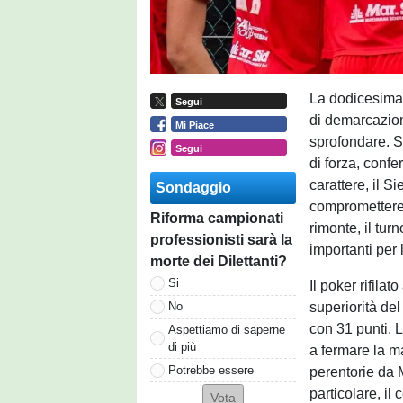
La dodicesima
Segui
di demarcazione
Mi Piace
sprofondare. S
Segui
di forza, conf
carattere, il S
Sondaggio
compromettere 
Riforma campionati
rimonte, il tur
professionisti sarà la
importanti per 
morte dei Dilettanti?
Si
Il poker rifila
superiorità de
No
con 31 punti. 
Aspettiamo di saperne
di più
a fermare la m
Potrebbe essere
perentorie da M
particolare, il