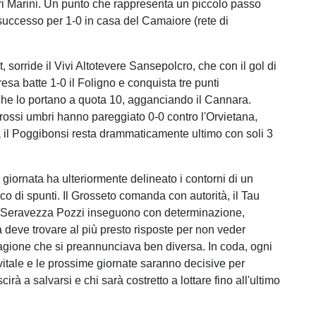
i Marini. Un punto che rappresenta un piccolo passo
 successo per 1-0 in casa del Camaiore (rete di
, sorride il Vivi Altotevere Sansepolcro, che con il gol di
resa batte 1-0 il Foligno e conquista tre punti
che lo portano a quota 10, agganciando il Cannara.
orossi umbri hanno pareggiato 0-0 contro l'Orvietana,
 il Poggibonsi resta drammaticamente ultimo con soli 3
giornata ha ulteriormente delineato i contorni di un
co di spunti. Il Grosseto comanda con autorità, il Tau
l Seravezza Pozzi inseguono con determinazione,
a deve trovare al più presto risposte per non veder
agione che si preannunciava ben diversa. In coda, ogni
vitale e le prossime giornate saranno decisive per
scirà a salvarsi e chi sarà costretto a lottare fino all'ultimo