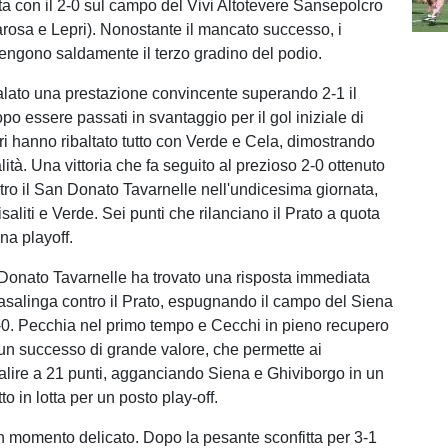
ata con il 2-0 sul campo del Vivi Altotevere Sansepolcro
narosa e Lepri). Nonostante il mancato successo, i
tengono saldamente il terzo gradino del podio.
galato una prestazione convincente superando 2-1 il
o essere passati in svantaggio per il gol iniziale di
ieri hanno ribaltato tutto con Verde e Cela, dimostrando
lità. Una vittoria che fa seguito al prezioso 2-0 ottenuto
ntro il San Donato Tavarnelle nell'undicesima giornata,
Risaliti e Verde. Sei punti che rilanciano il Prato a quota
na playoff.
 Donato Tavarnelle ha trovato una risposta immediata
 casalinga contro il Prato, espugnando il campo del Siena
-0. Pecchia nel primo tempo e Cecchi in pieno recupero
un successo di grande valore, che permette ai
 salire a 21 punti, agganciando Siena e Ghiviborgo in un
 in lotta per un posto play-off.
un momento delicato. Dopo la pesante sconfitta per 3-1