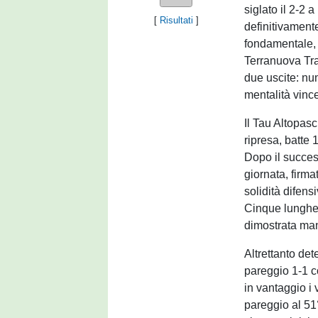
siglato il 2-2 
[
Risultati
]
definitivamente 
fondamentale, a
Terranuova Tra
due uscite: nu
mentalità vinc
Il Tau Altopasc
ripresa, batte
Dopo il succes
giornata, firma
solidità difens
Cinque lunghez
dimostrata mant
Altrettanto det
pareggio 1-1 c
in vantaggio i v
pareggio al 51°