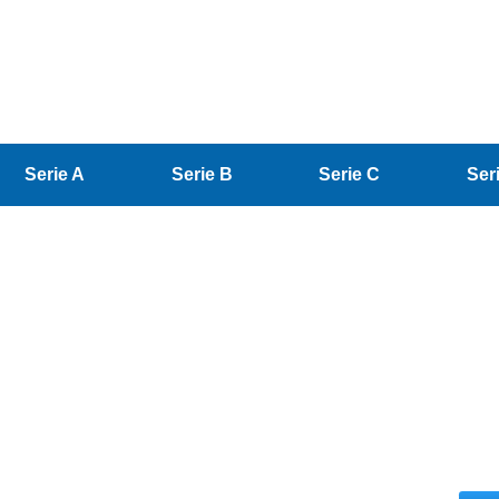
Serie A
Serie B
Serie C
Ser