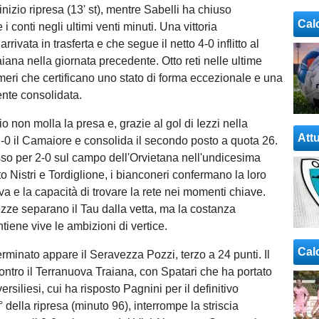
a inizio ripresa (13' st), mentre Sabelli ha chiuso
Cal
i conti negli ultimi venti minuti. Una vittoria
rrivata in trasferta e che segue il netto 4-0 inflitto al
iana nella giornata precedente. Otto reti nelle ultime
meri che certificano uno stato di forma eccezionale e una
ente consolidata.
io non molla la presa e, grazie al gol di Iezzi nella
Attu
 1-0 il Camaiore e consolida il secondo posto a quota 26.
so per 2-0 sul campo dell'Orvietana nell'undicesima
to Nistri e Tordiglione, i bianconeri confermano la loro
iva e la capacità di trovare la rete nei momenti chiave.
ze separano il Tau dalla vetta, ma la costanza
iene vive le ambizioni di vertice.
Cal
erminato appare il Seravezza Pozzi, terzo a 24 punti. Il
ontro il Terranuova Traiana, con Spatari che ha portato
ersiliesi, cui ha risposto Pagnini per il definitivo
 della ripresa (minuto 96), interrompe la striscia