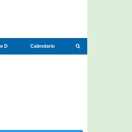
ie D
Calendario