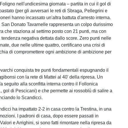
oligno nell'undicesima giornata – partita in cui il gol di
stato (per gli avversari le reti di Sbraga, Pellegrini e
coneri hanno incassato un'altra battuta d'arresto interna.
il San Donato Tavarnelle rappresenta un colpo durissimo
a che staziona al settimo posto con 21 punti, ma con
 tendenza negativa dettata dallo score. Zero punti nelle
nate, due nelle ultime quattro, certificano una crisi di
rischia di compromettere ogni ambizione di ambizione per
varchi conquista tre punti fondamentali espugnando il
bonsi con la rete di Mattei al 40' della ripresa. Un
 seguito alla sconfitta interna contro il Follonica
 gol di Pescicani) e che permette ai rossoblù di salire a
nciando lo Scandicci.
dicci ha impattato 2-2 in casa contro la Trestina, in una
mozioni. I padroni di casa, dopo essere passati in
alori e Arrighini, si sono fatti rimontare nella ripresa da