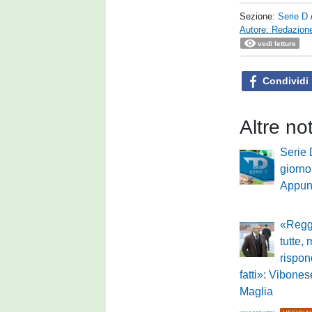
Sezione:
Serie D
Autore: Redazione
vedi letture
Condividi
Altre no
Serie 
giorno
Appun
«Regg
tutte,
rispon
fatti»: Vibonese
Maglia