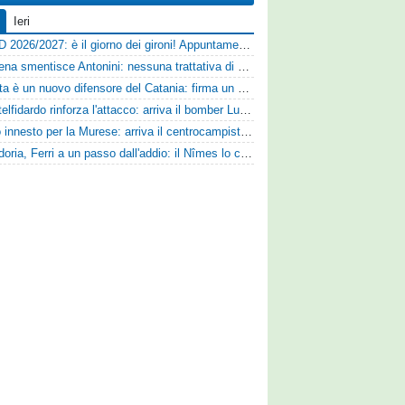
Ieri
Serie D 2026/2027: è il giorno dei gironi! Appuntamento fissato
Il Cesena smentisce Antonini: nessuna trattativa di cessione
Perrotta è un nuovo difensore del Catania: firma un contratto annuale
Il Castelfidardo rinforza l'attacco: arriva il bomber Luca Cognigni
Nuovo innesto per la Murese: arriva il centrocampista Tomas Acosta
Sampdoria, Ferri a un passo dall'addio: il Nîmes lo cerca