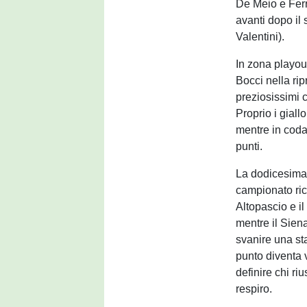
De Meio e Ferr
avanti dopo il
Valentini).
In zona playout
Bocci nella rip
preziosissimi 
Proprio i giall
mentre in coda
punti.
La dodicesima 
campionato ric
Altopascio e i
mentre il Sien
svanire una st
punto diventa 
definire chi riu
respiro.