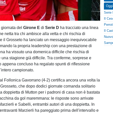
Oggi
 giornata del
Girone E
di
Serie D
ha tracciato una linea
 netta tra chi ambisce alla vetta e chi rischia di
e il Grosseto ha lanciato un messaggio inequivocabile
ermando la propria leadership con una prestazione di
iena ha vissuto una domenica difficile che rischia di
una stagione già difficile. Tra conferme, sorprese e
no appena concluso ha regalato spunti di riflessione
l'intero campionato.
to al Follonica Gavorrano (4-2) certifica ancora una volta la
l Grosseto, che dopo dodici giornate comanda solitario
La doppietta di Mutton per i padroni di casa non è bastata
acchina da gol maremmana: le risposte sono arrivate
arzierli e Sabelli, entrambi autori di una doppietta. In
 centravanti Marzierli ha pareggiato prima dell'intervallo e