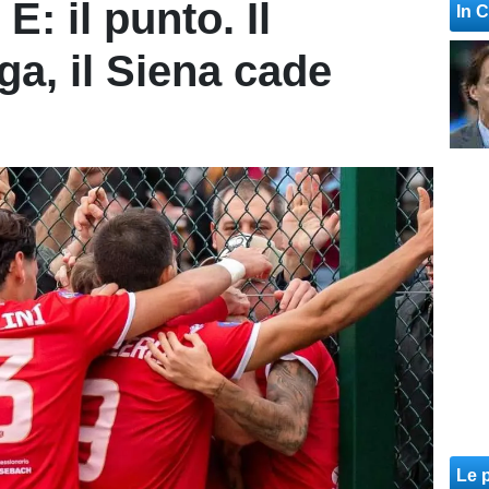
E: il punto. Il
In 
ga, il Siena cade
Le p