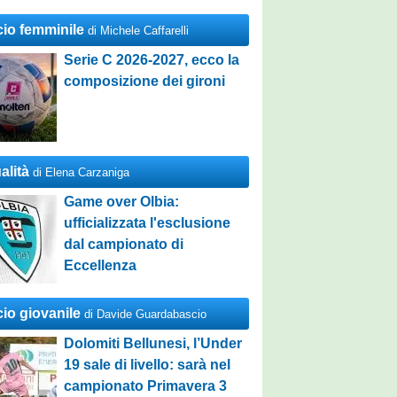
cio femminile
di Michele Caffarelli
Serie C 2026-2027, ecco la
composizione dei gironi
alità
di Elena Carzaniga
Game over Olbia:
ufficializzata l'esclusione
dal campionato di
Eccellenza
cio giovanile
di Davide Guardabascio
Dolomiti Bellunesi, l’Under
19 sale di livello: sarà nel
campionato Primavera 3