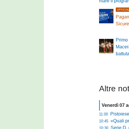
rifare il prog
UFFICIA
Pagane
Sicure
Primo 
Macer
battut
Altre not
Venerdì 07 
Pistoiese, f
11:00
«Quali prestano
10:45
Serie D, 
10:30