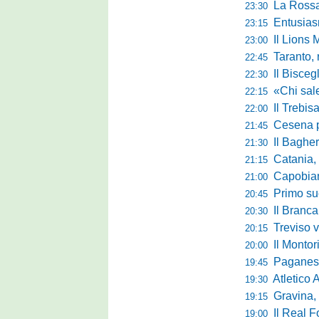
La Rossan
23:30
Entusiasmo 
23:15
Il Lions 
23:00
Taranto, 
22:45
Il Bisceg
22:30
«Chi sale ade
22:15
Il Trebis
22:00
Cesena pront
21:45
Il Bagher
21:30
Catania, la 
21:15
Capobianco è
21:00
Primo succ
20:45
Il Brancal
20:30
Treviso vittori
20:15
Il Monto
20:00
Paganese di 
19:45
Atletico 
19:30
Gravina, parl
19:15
Il Real For
19:00