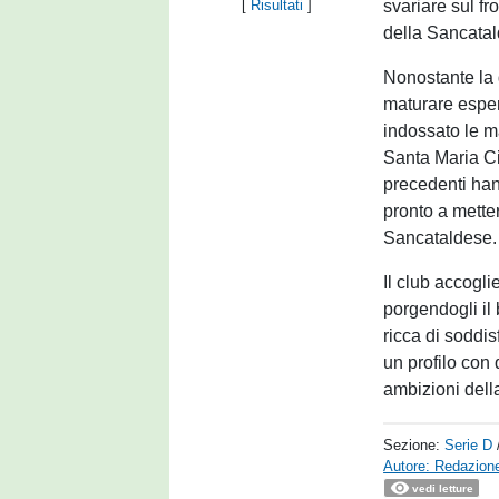
svariare sul fr
[
Risultati
]
della Sancatal
Nonostante la
maturare esperi
indossato le ma
Santa Maria Cil
precedenti han
pronto a metter
Sancataldese.
Il club accogl
porgendogli il
ricca di soddi
un profilo con 
ambizioni dell
Sezione:
Serie D
Autore: Redazione
vedi letture