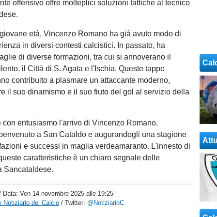
onte offensivo offre molteplici soluzioni tattiche al tecnico
dese.
 giovane età, Vincenzo Romano ha già avuto modo di
enza in diversi contesti calcistici. In passato, ha
glie di diverse formazioni, tra cui si annoverano il
Cal
ento, il Città di S. Agata e l'Ischia. Queste tappe
no contribuito a plasmare un attaccante moderno,
e il suo dinamismo e il suo fiuto del gol al servizio della
ie con entusiasmo l'arrivo di Vincenzo Romano,
 benvenuto a San Cataldo e augurandogli una stagione
Attu
sfazioni e successi in maglia verdeamaranto. L'innesto di
queste caratteristiche è un chiaro segnale delle
a Sancataldese.
/ Data:
Ven 14 novembre 2025 alle 19:25
 Notiziario del Calcio
/ Twitter:
@NotiziarioC