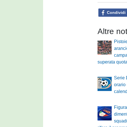
Condividi
Altre no
Pistoi
aranci
campa
superata quot
Serie 
orario 
calenda
Figura
diment
squadr