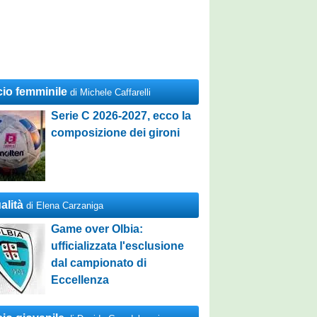
cio femminile
di Michele Caffarelli
Serie C 2026-2027, ecco la
composizione dei gironi
alità
di Elena Carzaniga
Game over Olbia:
ufficializzata l'esclusione
dal campionato di
Eccellenza