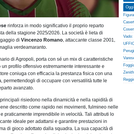
Oggi
ese
rinforza in modo significativo il proprio reparto
ta della stagione 2025/2026. La società è lieta di
ngaggio di
Vincenzo Romano
, attaccante classe 2001,
 maglia verdeamaranto.
rio di Agropoli, porta con sé un mix di caratteristiche
 un profilo offensivo estremamente interessante e
ciatore coniuga con efficacia la prestanza fisica con una
à, permettendogli di occupare con versatilità tutte le
reparto avanzato.
principali risiedono nella dinamicità e nella rapidità di
ene descritto come rapido nei movimenti, fulmineo nelle
 e praticamente imprendibile in velocità. Tali attributi lo
cante ideale per adattarsi e garantire prestazioni in
ema di gioco adottato dalla squadra. La sua capacità di