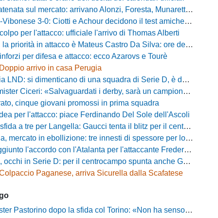
nata sul mercato: arrivano Alonzi, Foresta, Munaretto e Tobia
bonese 3-0: Ciotti e Achour decidono il test amichevole di Lorica
olpo per l'attacco: ufficiale l'arrivo di Thomas Alberti
riorità in attacco è Mateus Castro Da Silva: ore decisive per la fumata bianca
inforzi per difesa e attacco: ecco Azarovs e Tourè
Doppio arrivo in casa Perugia
D: si dimenticano di una squadra di Serie D, è da rifare il programma Coppa Italia
ter Ciceri: «Salvaguardati i derby, sarà un campionato avvincente»
rato, cinque giovani promossi in prima squadra
dea per l'attacco: piace Ferdinando Del Sole dell'Ascoli
a a tre per Langella: Gaucci tenta il blitz per il centrocampista del Cosenza
rcato in ebollizione: tre innesti di spessore per lo scacchiere di Vinicio Espinal
unto l'accordo con l'Atalanta per l'attaccante Frederick Samuel Ndongue
cchi in Serie D: per il centrocampo spunta anche Gerardo Di Gilio
Colpaccio Paganese, arriva Sicurella dalla Scafatese
ago
Pastorino dopo la sfida col Torino: «Non ha senso chiudersi e fare le barricate»