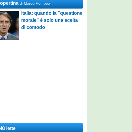
Copertina
di Marco Pompeo
Italia: quando la "questione
morale" è solo una scelta
di comodo
iù lette