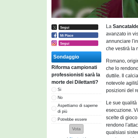
La
Sancatald
Segui
avanzato in vis
Mi Piace
annunciare l'i
Segui
che vestirà la
Sondaggio
Romano, origina
Riforma campionati
che lo rendono
professionisti sarà la
duttile. Il cal
morte dei Dilettanti?
notevole agilit
Si
posizioni del 
No
Le sue qualità 
Aspettiamo di saperne
esecuzione. Vi
di più
scelte di gioco
Potrebbe essere
rendono l'attac
qualsiasi sist