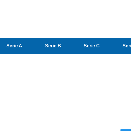
Serie A
Serie B
Serie C
Ser