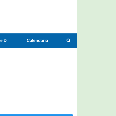
ie D
Calendario