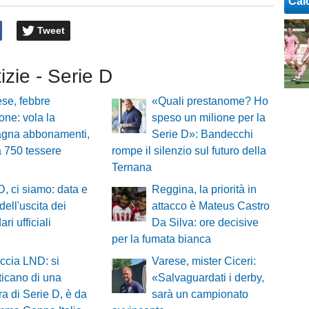
Cal
Tweet
tizie - Serie D
ese, febbre
«Quali prestanome? Ho
one: vola la
speso un milione per la
gna abbonamenti,
Serie D»: Bandecchi
a 750 tessere
rompe il silenzio sul futuro della
Ternana
D, ci siamo: data e
Reggina, la priorità in
dell'uscita dei
attacco è Mateus Castro
ri ufficiali
Da Silva: ore decisive
per la fumata bianca
ccia LND: si
Varese, mister Ciceri:
icano di una
«Salvaguardati i derby,
a di Serie D, è da
sarà un campionato