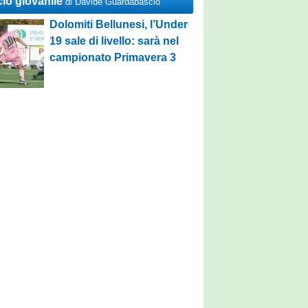
cio giovanile
di Davide Guardabascio
Dolomiti Bellunesi, l’Under
19 sale di livello: sarà nel
campionato Primavera 3