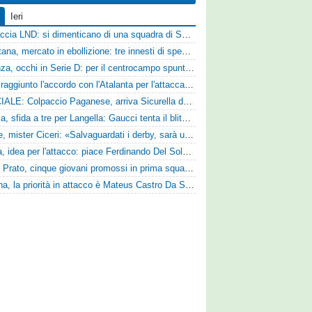
Ieri
Figuraccia LND: si dimenticano di una squadra di Serie D, è da rifare il programma Coppa Italia
Casertana, mercato in ebollizione: tre innesti di spessore per lo scacchiere di Vinicio Espinal
Cosenza, occhi in Serie D: per il centrocampo spunta anche Gerardo Di Gilio
Vado: raggiunto l'accordo con l'Atalanta per l'attaccante Frederick Samuel Ndongue
UFFICIALE: Colpaccio Paganese, arriva Sicurella dalla Scafatese
Perugia, sfida a tre per Langella: Gaucci tenta il blitz per il centrocampista del Cosenza
Varese, mister Ciceri: «Salvaguardati i derby, sarà un campionato avvincente»
Foggia, idea per l'attacco: piace Ferdinando Del Sole dell'Ascoli
Zenith Prato, cinque giovani promossi in prima squadra
Reggina, la priorità in attacco è Mateus Castro Da Silva: ore decisive per la fumata bianca