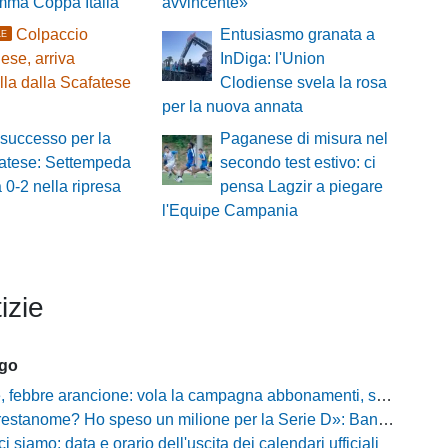
ramma Coppa Italia
avvincente»
Colpaccio
Entusiasmo granata a
LE
se, arriva
InDiga: l'Union
lla dalla Scafatese
Clodiense svela la rosa
per la nuova annata
successo per la
Paganese di misura nel
atese: Settempeda
secondo test estivo: ci
a 0-2 nella ripresa
pensa Lagzir a piegare
l'Equipe Campania
izie
ago
ebbre arancione: vola la campagna abbonamenti, superata quota 750 tessere
me? Ho speso un milione per la Serie D»: Bandecchi rompe il silenzio sul futuro della Ternana
ci siamo: data e orario dell'uscita dei calendari ufficiali