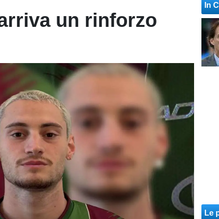
In 
arriva un rinforzo
Le p