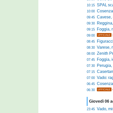
SPAL scate
10:15
Cosenza-Vi
10:00
Cavese, c
09:45
Reggina, la p
09:30
Foggia, r
09:15
09:00
UFFICIALE
Figuraccia LN
08:45
Varese, mis
08:30
Zenith P
08:00
Foggia, i
07:45
Perugia, sfid
07:30
Casertana, me
07:15
Vado: raggi
07:00
Cosenza, o
06:45
06:30
UFFICIALE
Giovedì 06 
Vado, mister 
23:45