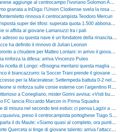
ese aggiunge al centrocampo l'ivoriano Solomon Andrews Manu
granata a InDiga: l'Union Clodiense svela la rosa per la nuova annata
Montemiletto rinnova il centrocampista Teodoro Mercuri
risposta super dei tifosi: superata quota 1.500 abbonamenti
lie si affida al giovane Lamanuzzi tra i pali
sso su questa nave è un fondatore della rinascita»: Davis carica l'ambiente Messina
acce ha definito il rinnovo di Julian Leonori
o a chiudere per Matteo Lontani: in arrivo il giovane talento dello Spezia
ia rinforza la difesa: arriva Vincenzo Puleo
ricetta di Longo: «Bisogna meritarsi questa maglia ogni singolo giorno»
 biancazzurro: la Soccer Trani prende il giovane attaccante ex Monopoli
esso per la Maceratese: Settempeda battuta 0-2 nella ripresa
eone si rinforza sulle corsie esterne con l'argentino Rotela
oso a Conegliano, mister Gorini avvisa: «Visti buoni spunti, ma c'è ancora tanto da lavorare»
rio FC lancia Riccardo Marcon in Prima Squadra
misura nel secondo test estivo: ci pensa Lagzir a piegare l'Equipe Campania
Acquaviva, preso il centrocampista portoghese Tiago Santos
a il ds Maule: «Siamo quasi al completo, ora puntiamo sugli esterni d'attacco»
te Querceta si tinge di giovane talento: arriva l'attaccante Lucchesi