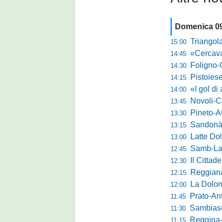
Domenica 0
Triangolare 
15:00
«Cercavamo rispost
14:45
Foligno-Gui
14:30
Pistoiese, Bisoli spa
14:15
«I gol di agosto l
14:00
Novoli-Casara
13:45
Pineto-Atletic
13:30
Sandonà-Trev
13:15
Latte Dolce, Fin
13:00
Samb-Lanciano 4
12:45
Il Cittad
12:30
Reggiana, Tes
12:15
La Dolomit
12:00
Prato-Antel
11:45
Sambiase, 
11:30
Reggina-Gozzan
11:15