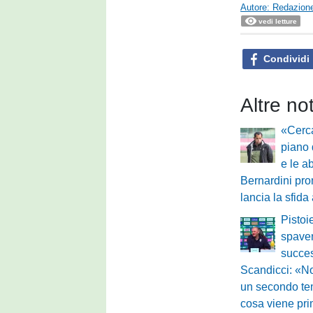
Autore: Redazione
vedi letture
Condividi
Altre no
«Cerca
piano 
e le a
Bernardini pro
lancia la sfida
Pistoi
spaven
succes
Scandicci: «N
un secondo te
cosa viene pri