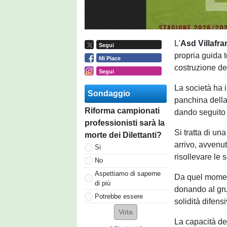
L'
Asd Villafr
Segui
propria guida 
Mi Piace
costruzione de
Segui
La società ha i
Sondaggio
panchina della
Riforma campionati
dando seguito 
professionisti sarà la
Si tratta di un
morte dei Dilettanti?
arrivo, avvenu
Si
risollevare le
No
Aspettiamo di saperne
Da quel moment
di più
donando al gru
Potrebbe essere
solidità difen
La capacità del 