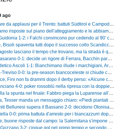
9 ago
da applausi per il Trento: battuti Südtirol e Campodarsego, Tabbiani sorride
e sul piano dell'atteggiamento e le abbiamo avute»: Bernardini promuove i suoi e lancia la sfida al Taranto
donia 1-2: i Falchi convincono pur cedendo al 90' contro i laziali
venta tutti dopo il successo collo Scandicci: «Non possiamo fare un secondo tempo così, solo una cosa viene prima di questa maglia»
asciano il tempo che trovano, ma la strada è quella giusta»: Alma fa volare la Reggina e carica l'ambiente
no 0-1: decide un rigore di Ferrara, Bacchin para un penalty nel primo tempo
o Ascoli 1-1: Bianchimano illude i marchigiani, Ardizzone salva i biancazzurri nel finale
iso 0-0: la pre-season biancoceleste si chiude con un pareggio senza reti
i non fa drammi dopo il derby perso: «Alcune cose non mi sono piaciute, ma siamo sulla strada giusta»
-0: poker rossoblù nella ripresa con la doppietta di Faggioli e i gol di Candellori e Perrotta
ella la spunta nel finale: Fabbro piega la Luparense all'88'
ser manda un messaggio chiaro: «Piedi piantati a terra, ma la crescita è evidente»
i Bellunesi supera il Bassano 2-0: decidono Olonisakin e Mondonico
la 0-0: prima battuta d'arresto per i biancazzurri dopo tre successi
buone risposte dal campo: la Salernitana s'impone di misura 2-1
o 3-2: cinque gol nel primo tempo e secondo successo per la squadra di Marchionni