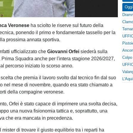
Oggi
anca Veronese
ha sciolto le riserve sul futuro della
tecnica, ponendo il primo e fondamentale tassello per la
UFFIC
lla prossima annata sportiva.
nfatti ufficializzato che
Giovanni Orfei
siederà sulla
 Prima Squadra anche per l'intera stagione 2026/2027,
UFFIC
al percorso iniziato lo scorso anno.
a scelta che premia il lavoro svolto dal tecnico fin dal suo
to nel mese di novembre, quando era stato chiamato a
 sorti della compagine veronese.
o, Orfei è stato capace di imprimere una svolta decisa,
ppo una nuova fisionomia tattica e, soprattutto, una
siva che era mancata in precedenza.
mister di trovare il giusto equilibrio tra i reparti ha