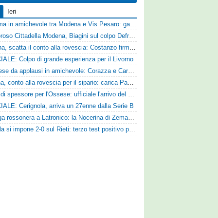
Ieri
Dramma in amichevole tra Modena e Vis Pesaro: gara sospesa per il grave infortunio di Sersanti
Clamoroso Cittadella Modena, Biagini sul colpo Defrel: «Per noi rappresenta un sogno, a volte si realizzano»
Ternana, scatta il conto alla rovescia: Costanzo firma, Hraiech vicino e nel pomeriggio c'è l'amichevole
IALE: Colpo di grande esperienza per il Livorno
Pistoiese da applausi in amichevole: Corazza e Cardelli piegano lo Scandicci per 1-0
Ancona, conto alla rovescia per il sipario: carica Pandolfi e risposta da record degli abbonati
Colpo di spessore per l'Ossese: ufficiale l'arrivo del difensore Riccardo Idda
IALE: Cerignola, arriva un 27enne dalla Serie B
Valanga rossonera a Latronico: la Nocerina di Zeman ne fa 9 all'Atletico Agromonte
L'Aquila si impone 2-0 sul Rieti: terzo test positivo per la squadra di Andreucci