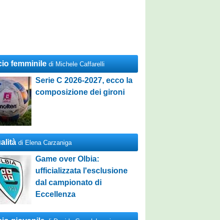
cio femminile
di Michele Caffarelli
Serie C 2026-2027, ecco la
composizione dei gironi
alità
di Elena Carzaniga
Game over Olbia:
ufficializzata l'esclusione
dal campionato di
Eccellenza