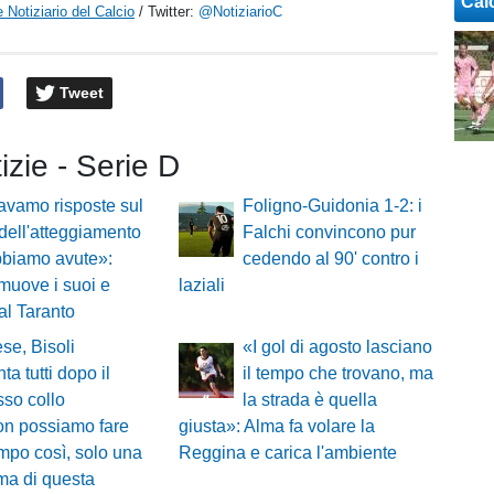
Cal
 Notiziario del Calcio
/ Twitter:
@NotiziarioC
Tweet
tizie - Serie D
vamo risposte sul
Foligno-Guidonia 1-2: i
dell'atteggiamento
Falchi convincono pur
bbiamo avute»:
cedendo al 90' contro i
muove i suoi e
laziali
 al Taranto
ese, Bisoli
«I gol di agosto lasciano
ta tutti dopo il
il tempo che trovano, ma
so collo
la strada è quella
on possiamo fare
giusta»: Alma fa volare la
mpo così, solo una
Reggina e carica l'ambiente
ma di questa