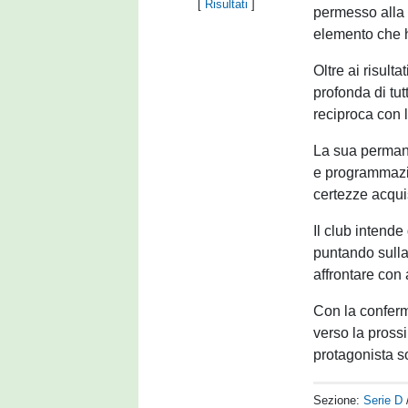
[
Risultati
]
permesso alla 
elemento che h
Oltre ai risult
profonda di tu
reciproca con l
La sua permane
e programmazio
certezze acqui
Il club intende
puntando sulla
affrontare con
Con la conferma
verso la pross
protagonista so
Sezione:
Serie D