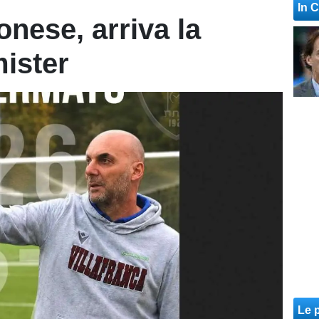
In 
onese, arriva la
ister
Le p