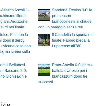
-Atletico Ascoli 1-
Sandonà-Treviso 0-0: la
nchimano illude i
pre-season
giani, Ardizzone
biancoceleste si chiude
zurri nel finale
con un pareggio senza reti
Dolce, Fini non fa
Il Cittadella la spunta nel
 dopo il derby
finale: Fabbro piega la
 «Alcune cose non
Luparense all'88'
te, ma siamo sulla
omiti Bellunesi
Prato-Antella 0-0: prima
 il Bassano 2-0:
battuta d'arresto per i
no Olonisakin e
biancazzurri dopo tre
successi
izie