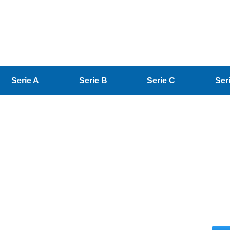
Serie A
Serie B
Serie C
Ser