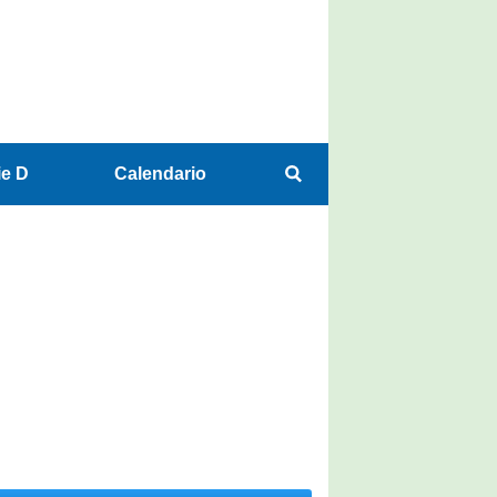
ie D
Calendario