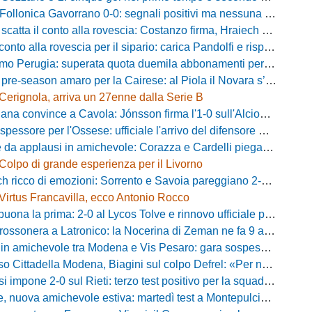
onica Gavorrano 0-0: segnali positivi ma nessuna rete nell'ultimo collaudo
 il conto alla rovescia: Costanzo firma, Hraiech vicino e nel pomeriggio c'è l'amichevole
 alla rovescia per il sipario: carica Pandolfi e risposta da record degli abbonati
Perugia: superata quota duemila abbonamenti per il prossimo campionato
-season amaro per la Cairese: al Piola il Novara s’impone 2-0 con super Valdesi
Cerignola, arriva un 27enne dalla Serie B
a convince a Cavola: Jónsson firma l'1-0 sull'Alcione Milano
essore per l'Ossese: ufficiale l'arrivo del difensore Riccardo Idda
 applausi in amichevole: Corazza e Cardelli piegano lo Scandicci per 1-0
Colpo di grande esperienza per il Livorno
ricco di emozioni: Sorrento e Savoia pareggiano 2-2 in amichevole
Virtus Francavilla, ecco Antonio Rocco
uona la prima: 2-0 al Lycos Tolve e rinnovo ufficiale per Llanos
sonera a Latronico: la Nocerina di Zeman ne fa 9 all'Atletico Agromonte
chevole tra Modena e Vis Pesaro: gara sospesa per il grave infortunio di Sersanti
della Modena, Biagini sul colpo Defrel: «Per noi rappresenta un sogno, a volte si realizzano»
 impone 2-0 sul Rieti: terzo test positivo per la squadra di Andreucci
uova amichevole estiva: martedì test a Montepulciano contro il Taranto