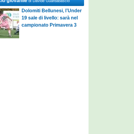
cio giovanile
di Davide Guardabascio
Dolomiti Bellunesi, l’Under
19 sale di livello: sarà nel
campionato Primavera 3