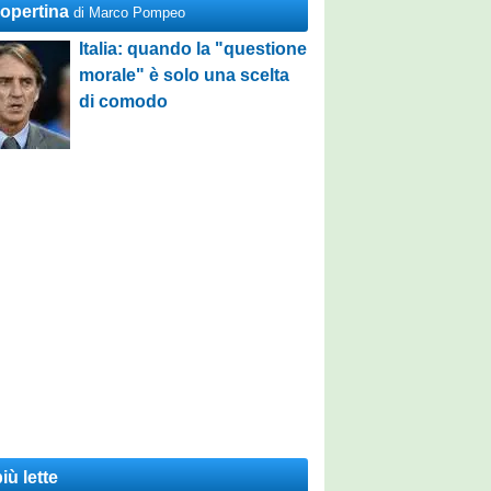
Copertina
di Marco Pompeo
Italia: quando la "questione
morale" è solo una scelta
di comodo
iù lette