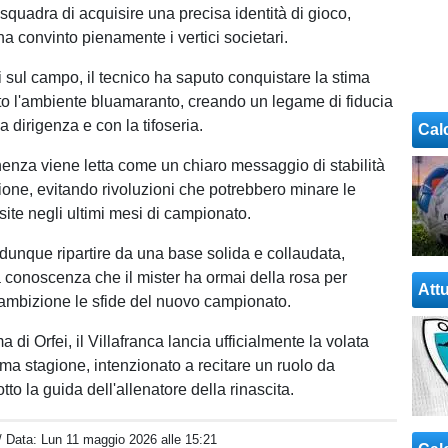
squadra di acquisire una precisa identità di gioco,
a convinto pienamente i vertici societari.
ati sul campo, il tecnico ha saputo conquistare la stima
tto l'ambiente bluamaranto, creando un legame di fiducia
a dirigenza e con la tifoseria.
Cal
nza viene letta come un chiaro messaggio di stabilità
ne, evitando rivoluzioni che potrebbero minare le
site negli ultimi mesi di campionato.
 dunque ripartire da una base solida e collaudata,
 conoscenza che il mister ha ormai della rosa per
Attu
 ambizione le sfide del nuovo campionato.
 di Orfei, il Villafranca lancia ufficialmente la volata
ima stagione, intenzionato a recitare un ruolo da
tto la guida dell'allenatore della rinascita.
/ Data:
Lun 11 maggio 2026 alle 15:21