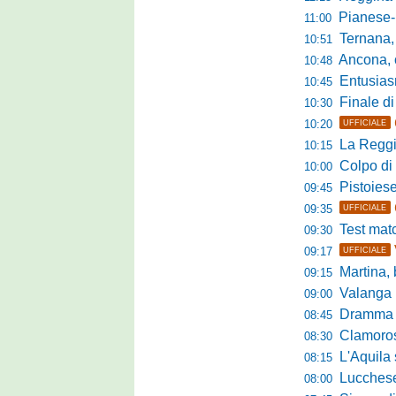
Pianese-Foll
11:00
Ternana, scatta
10:51
Ancona, conto
10:48
Entusiasmo 
10:45
Finale di pre
10:30
10:20
UFFICIALE
La Reggian
10:15
Colpo di sp
10:00
Pistoiese da
09:45
09:35
UFFICIALE
Test match 
09:30
09:17
UFFICIALE
Martina, b
09:15
Valanga ros
09:00
Dramma in ami
08:45
Clamoroso Citta
08:30
L'Aquila si
08:15
Lucchese, n
08:00