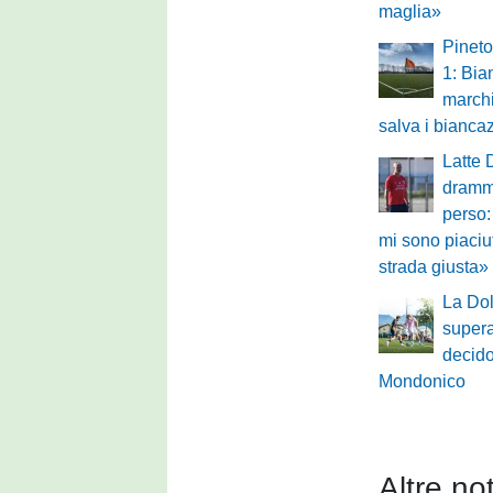
maglia»
Pineto
1: Bia
marchi
salva i biancaz
Latte 
drammi
perso:
mi sono piaciu
strada giusta»
La Dol
supera
decido
Mondonico
Altre not