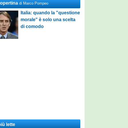
Copertina
di Marco Pompeo
Italia: quando la "questione
morale" è solo una scelta
di comodo
iù lette