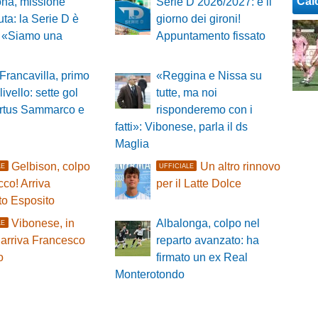
Cal
ona, missione
Serie D 2026/2027: è il
ta: la Serie D è
giorno dei gironi!
. «Siamo una
Appuntamento fissato
 Francavilla, primo
«Reggina e Nissa su
 livello: sette gol
tutte, ma noi
irtus Sammarco e
risponderemo con i
fatti»: Vibonese, parla il ds
Maglia
Gelbison, colpo
Un altro rinnovo
LE
UFFICIALE
cco! Arriva
per il Latte Dolce
to Esposito
Vibonese, in
Albalonga, colpo nel
LE
 arriva Francesco
reparto avanzato: ha
o
firmato un ex Real
Monterotondo