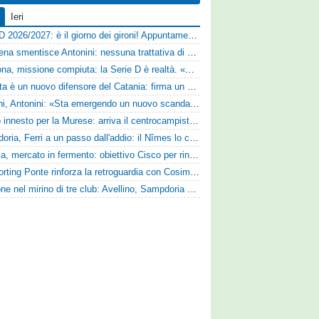
Ieri
Serie D 2026/2027: è il giorno dei gironi! Appuntamento fissato
Il Cesena smentisce Antonini: nessuna trattativa di cessione
Derthona, missione compiuta: la Serie D è realtà. «Siamo una società seria»
Perrotta è un nuovo difensore del Catania: firma un contratto annuale
Trapani, Antonini: «Sta emergendo un nuovo scandalo»
Nuovo innesto per la Murese: arriva il centrocampista Tomas Acosta
Sampdoria, Ferri a un passo dall'addio: il Nîmes lo cerca
Perugia, mercato in fermento: obiettivo Cisco per rinforzare la fascia
Lo Sporting Ponte rinforza la retroguardia con Cosimo Michele Rotondi
Cuppone nel mirino di tre club: Avellino, Sampdoria e Vicenza sull'attaccante dell'Entella