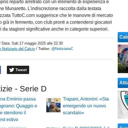
roprio reparto arretrato con un elemento di esperienza e
e Munaretto. L'indiscrezione raccolta dalla testata
izzata TuttoC.com suggerisce che le manovre di mercato
 già in fermento, con club pronti a contendersi giocatori
i da stagioni significative anche in categorie superiori.
Cal
/ Data:
Sab 17 maggio 2025 alle 22:30
 Notiziario del Calcio
/ Twitter:
@NotiziarioC
Tweet
Attu
tizie - Serie D
ana Erminio passa
Trapani, Antonini: «Sta
agnano: Quaggio e
emergendo un nuovo
 stendono il
scandalo»
est estivo