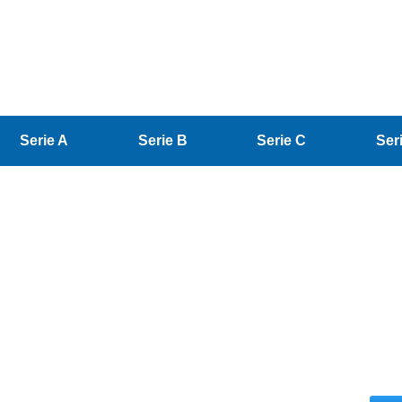
Serie A
Serie B
Serie C
Ser