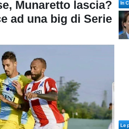
e, Munaretto lascia?
In 
ce ad una big di Serie
Le p