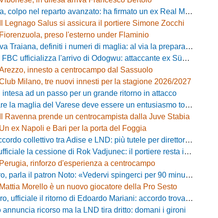
 colpo nel reparto avanzato: ha firmato un ex Real Monterotondo
Il Legnago Salus si assicura il portiere Simone Zocchi
Fiorenzuola, preso l'esterno under Flaminio
iana, definiti i numeri di maglia: al via la preparazione e la sfida con il Grosseto
 FBC ufficializza l'arrivo di Odogwu: attaccante ex Südtirol
Arezzo, innesto a centrocampo dal Sassuolo
Club Milano, tre nuovi innesti per la stagione 2026/2027
 intesa ad un passo per un grande ritorno in attacco
lia del Varese deve essere un entusiasmo totale»: mister Ciceri traccia la strada e carica i biancorossi
Il Ravenna prende un centrocampista dalla Juve Stabia
Un ex Napoli e Bari per la porta del Foggia
 collettivo tra Adise e LND: più tutele per direttori sportivi e collaboratori
iciale la cessione di Rok Vadjunec: il portiere resta in Italia, ecco dove
Perugia, rinforzo d'esperienza a centrocampo
a il patron Noto: «Vedervi spingerci per 90 minuti è meraviglioso, costruiamo qualcosa di unico»
Mattia Morello è un nuovo giocatore della Pro Sesto
 ufficiale il ritorno di Edoardo Mariani: accordo trovato con il Venezia
 annuncia ricorso ma la LND tira dritto: domani i gironi