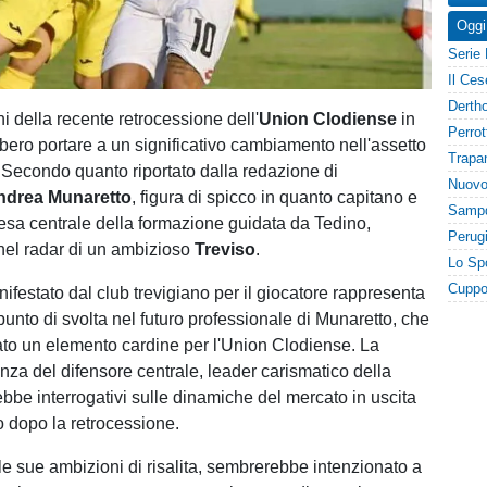
Oggi
i della recente retrocessione dell'
Union
Clodiense
in
bero portare a un significativo cambiamento nell'assetto
 Secondo quanto riportato dalla redazione di
drea Munaretto
, figura di spicco in quanto capitano e
fesa centrale della formazione guidata da Tedino,
 nel radar di un ambizioso
Treviso
.
ifestato dal club trevigiano per il giocatore rappresenta
punto di svolta nel futuro professionale di Munaretto, che
to un elemento cardine per l'Union Clodiense. La
nza del difensore centrale, leader carismatico della
ebbe interrogativi sulle dinamiche del mercato in uscita
o dopo la retrocessione.
 le sue ambizioni di risalita, sembrerebbe intenzionato a