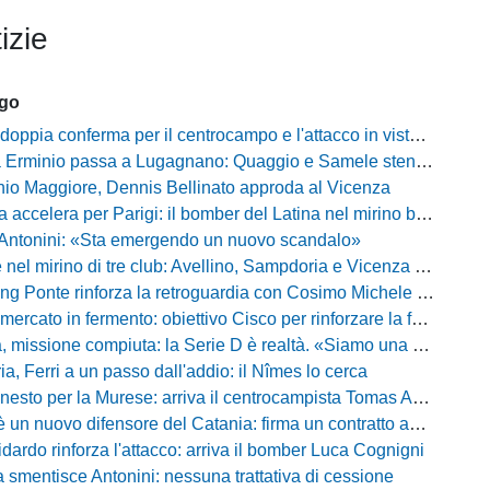
izie
ago
ia conferma per il centrocampo e l'attacco in vista della prossima Eccellenza
inio passa a Lugagnano: Quaggio e Samele stendono il Piacenza nel test estivo
io Maggiore, Dennis Bellinato approda al Vicenza
 accelera per Parigi: il bomber del Latina nel mirino biancazzurro
 Antonini: «Sta emergendo un nuovo scandalo»
mirino di tre club: Avellino, Sampdoria e Vicenza sull'attaccante dell'Entella
ng Ponte rinforza la retroguardia con Cosimo Michele Rotondi
ercato in fermento: obiettivo Cisco per rinforzare la fascia
missione compiuta: la Serie D è realtà. «Siamo una società seria»
, Ferri a un passo dall'addio: il Nîmes lo cerca
esto per la Murese: arriva il centrocampista Tomas Acosta
 un nuovo difensore del Catania: firma un contratto annuale
fidardo rinforza l'attacco: arriva il bomber Luca Cognigni
 smentisce Antonini: nessuna trattativa di cessione