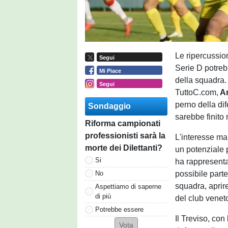
Le ripercussion
Segui
Serie D potreb
Mi Piace
della squadra.
Segui
TuttoC.com,
An
perno della di
Sondaggio
sarebbe finito
Riforma campionati
professionisti sarà la
L'interesse man
morte dei Dilettanti?
un potenziale 
Si
ha rappresenta
possibile parte
No
squadra, aprir
Aspettiamo di saperne
di più
del club venet
Potrebbe essere
Il Treviso, con