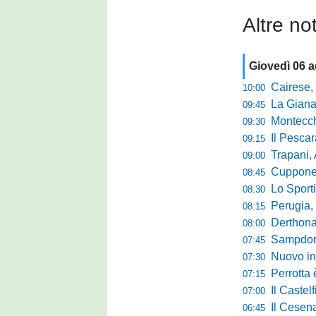
Altre not
Giovedì 06 
Cairese, dopp
10:00
La Giana Erm
09:45
Montecch
09:30
Il Pescara
09:15
Trapani,
09:00
Cuppone nel 
08:45
Lo Sporti
08:30
Perugia, m
08:15
Derthona, 
08:00
Sampdoria
07:45
Nuovo inn
07:30
Perrotta è
07:15
Il Castel
07:00
Il Cesena
06:45