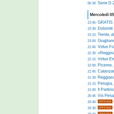
Serie D 2
06:30
Mercoledì 0
GRATIS - Goo
23:45
Dolomiti Bell
23:30
Trento, dom
23:15
Giuglian
23:00
Virtus Franca
22:45
«Reggina e N
22:30
Virtus Entella
22:15
Picerno, u
22:00
Catanzaro
21:45
Reggiana, no
21:30
Perugia, 
21:15
Il Partini
21:00
Vis Pesaro, u
20:45
20:40
UFFICIALE
20:30
UFFICIALE
UFFICIALE