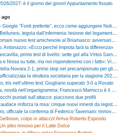
026/2027: è il giorno dei gironi! Appuntamento fissato
5 ago
gle "Fonti preferite", ecco come aggiungere NotiziarioCalcio alle tue notizie
unesi, tegola dall'infermeria: lesione del legamento crociato per Nicola Masut
ani nuovo test amichevole al Briamasco: avversaria la Roma Under 20
o, Antonazzo: «Ecco perché Improta farà la differenza»
villa, primo test di livello: sette gol alla Virtus Sammarco e colpo in difesa
issa su tutte, ma noi risponderemo con i fatti»: Vibonese, parla il ds Maglia
-Novara 2-1, primo stop nel precampionato per gli azzurri: Forte ribalta Lartey nel finale
fficializzata la struttura societaria per la stagione 2026-2027
, tris nell'ultimo test: Giugliano superato 3-0 a Rovato
vità nell'organigramma: Francesco Marroccu è il nuovo DG dell'Area Tecnica
occhi puntati sull'attacco: piacciono due profili
caudace rinforza la rosa: cinque nuovi innesti da registrare
fficiale la conferma di Federico Tavernaro: rinnovato il prestito dal Venezia
Gelbison, colpo in attacco! Arriva Roberto Esposito
Un altro rinnovo per il Latte Dolce
Vibonese, in difesa arriva Francesco Bertolo