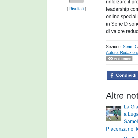
rinforzare il p
leadership com
[
Risultati
]
online special
in Serie D sono
di valore reduc
Sezione:
Serie D
Autore: Redazione
vedi letture
Condividi
Altre no
La Gi
a Lug
Samele
Piacenza nel t