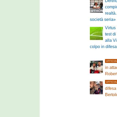
Derth
compiu
realtà
società seria»
Virtus
test di
alla V
colpo in difesa
UFFICIA
in atta
Rober
UFFICIA
difesa
Bertol