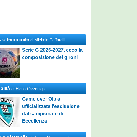
cio femminile
di Michele Caffarelli
Serie C 2026-2027, ecco la
composizione dei gironi
alità
di Elena Carzaniga
Game over Olbia:
ufficializzata l'esclusione
dal campionato di
Eccellenza