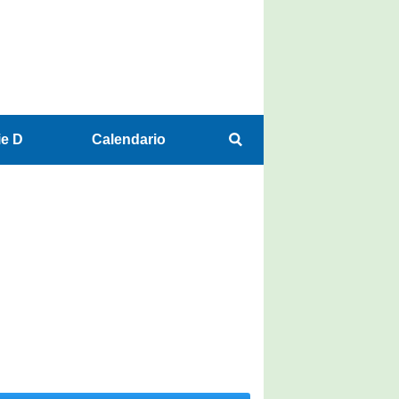
ie D
Calendario