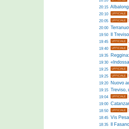
20:20
Albalonga,
20:15
20:10
UFFICIALE
20:05
UFFICIALE
Terranuova Tra
20:00
Il Treviso
19:50
19:45
UFFICIALE
19:40
UFFICIALE
Reggina:
19:35
«Indossare la mag
19:30
19:25
UFFICIALE
19:25
UFFICIALE
Nuovo accordo
19:20
Treviso, uff
19:15
19:04
UFFICIALE
Catanzaro, parl
19:00
18:50
UFFICIALE
Vis Pesaro,
18:45
Il Fasano
18:35