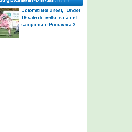
cio giovanile
di Davide Guardabascio
Dolomiti Bellunesi, l’Under
19 sale di livello: sarà nel
campionato Primavera 3