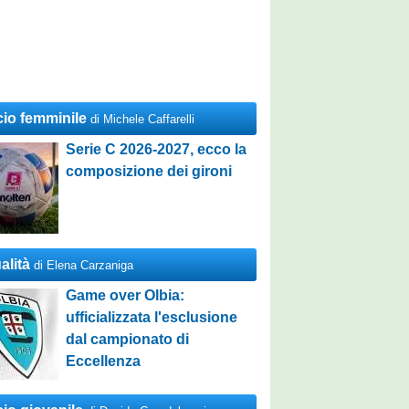
cio femminile
di Michele Caffarelli
Serie C 2026-2027, ecco la
composizione dei gironi
alità
di Elena Carzaniga
Game over Olbia:
ufficializzata l'esclusione
dal campionato di
Eccellenza