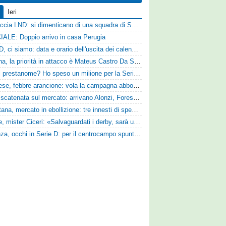
Ieri
Figuraccia LND: si dimenticano di una squadra di Serie D, è da rifare il programma Coppa Italia
IALE: Doppio arrivo in casa Perugia
Serie D, ci siamo: data e orario dell'uscita dei calendari ufficiali
Reggina, la priorità in attacco è Mateus Castro Da Silva: ore decisive per la fumata bianca
«Quali prestanome? Ho speso un milione per la Serie D»: Bandecchi rompe il silenzio sul futuro della Ternana
Pistoiese, febbre arancione: vola la campagna abbonamenti, superata quota 750 tessere
SPAL scatenata sul mercato: arrivano Alonzi, Foresta, Munaretto e Tobia
Casertana, mercato in ebollizione: tre innesti di spessore per lo scacchiere di Vinicio Espinal
Varese, mister Ciceri: «Salvaguardati i derby, sarà un campionato avvincente»
Cosenza, occhi in Serie D: per il centrocampo spunta anche Gerardo Di Gilio