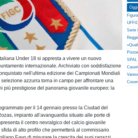
Oggi
UFFIC
taliana Under 18 si appresta a vivere un nuovo
untamento internazionale. Archiviato con soddisfazione
 conquistato nell'ultima edizione dei Campionati Mondiali
la selezione azzurra torna in campo per affrontare una
ni più prestigiose del panorama giovanile europeo: la
rogrammato per il 14 gennaio presso la Ciudad del
ozas, impianto all'avanguardia situato alle porte di
presenta il centro nevralgico del calcio giovanile
sfida di alto profilo che permetterà al commissario
iliano Favo di misurare la crescita dei suoi ragazzi