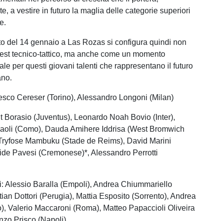
, a vestire in futuro la maglia delle categorie superiori
e.
 del 14 gennaio a Las Rozas si configura quindi non
test tecnico-tattico, ma anche come un momento
ale per questi giovani talenti che rappresentano il futuro
ano.
cesco Cereser (Torino), Alessandro Longoni (Milan)
it Borasio (Juventus), Leonardo Noah Bovio (Inter),
Paoli (Como), Dauda Amihere Iddrisa (West Bromwich
-Tryfose Mambuku (Stade de Reims), David Marini
ide Pavesi (Cremonese)*, Alessandro Perrotti
: Alessio Baralla (Empoli), Andrea Chiummariello
tian Dottori (Perugia), Mattia Esposito (Sorrento), Andrea
), Valerio Maccaroni (Roma), Matteo Papaccioli Oliveira
nzo Prisco (Napoli)