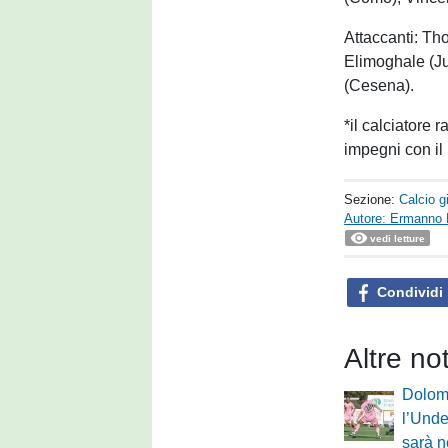
Attaccanti: T
Elimoghale (Ju
(Cesena).
*il calciatore 
impegni con il
Sezione:
Calcio g
Autore: Ermanno 
vedi letture
Condividi
Altre no
Dolomi
l’Under
sarà n