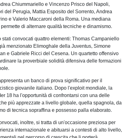
ndrea Chiummariello e Vincenzo Prisco del Napoli,
ori del Perugia, Mattia Esposito del Sorrento, Andrea
rino e Valerio Maccaroni della Roma. Una mediana
permette di alternare qualità tecniche e dinamismo.
o stati convocati quattro elementi: Thomas Campaniello
l già menzionato Elimoghale della Juventus, Simone
lan e Gabriele Ricci del Cesena. Un quartetto offensivo
dinare la proverbiale solidità difensiva delle formazioni
nole.
ppresenta un banco di prova significativo per il
stico giovanile italiano. Dopo l'exploit mondiale, la
r 18 ha l'opportunità di confrontarsi con una delle
iche più apprezzate a livello globale, quella spagnola, da
o di tecnica sopraffina e possesso palla elaborato.
onvocati, inoltre, si tratta di un'occasione preziosa per
ienza internazionale e abituarsi a contesti di alto livello,
entali nel percorso di crescita che li porterà,