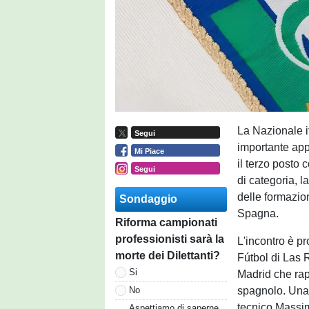
La Nazionale i
Segui
importante app
Mi Piace
il terzo posto
Segui
di categoria, 
delle formazio
Sondaggio
Spagna.
Riforma campionati
professionisti sarà la
L'incontro è p
morte dei Dilettanti?
Fútbol di Las R
Si
Madrid che rap
spagnolo. Una 
No
tecnico Massim
Aspettiamo di saperne