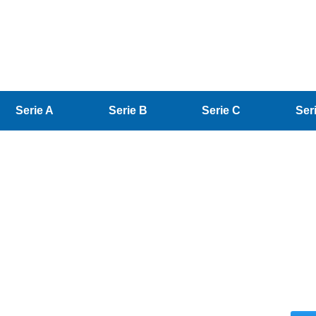
Serie A
Serie B
Serie C
Ser