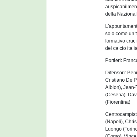
auspicabilmente
della Nazional
L'appuntamento
solo come un 
formativo cruci
del calcio itali
Portieri: Fran
Difensori: Ben
Cristiano De 
Albion), Jean
(Cesena), Dav
(Fiorentina)
Centrocampisti
(Napoli), Chris
Luongo (Torino
(Como), Vince