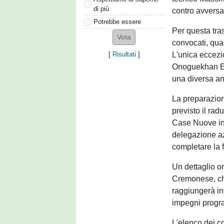
di più
contro avversar
Potrebbe essere
Per questa tras
convocati, qua
L'unica eccezi
[
Risultati
]
Onoguekhan Eli
una diversa an
La preparazio
previsto il rad
Case Nuove in 
delegazione az
completare la 
Un dettaglio o
Cremonese, che 
raggiungerà inf
impegni progra
L'elenco dei co