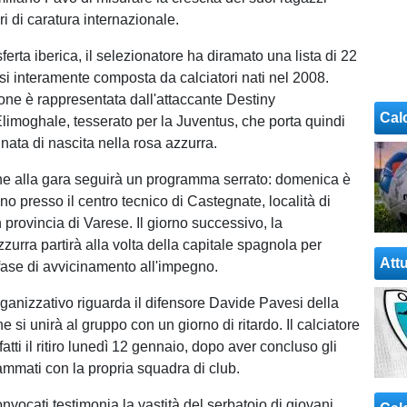
i di caratura internazionale.
ferta iberica, il selezionatore ha diramato una lista di 22
si interamente composta da calciatori nati nel 2008.
one è rappresentata dall'attaccante Destiny
Cal
moghale, tesserato per la Juventus, che porta quindi
nata di nascita nella rosa azzurra.
ne alla gara seguirà un programma serrato: domenica è
uno presso il centro tecnico di Castegnate, località di
provincia di Varese. Il giorno successivo, la
zurra partirà alla volta della capitale spagnola per
Attu
fase di avvicinamento all'impegno.
rganizzativo riguarda il difensore Davide Pavesi della
si unirà al gruppo con un giorno di ritardo. Il calciatore
atti il ritiro lunedì 12 gennaio, dopo aver concluso gli
mmati con la propria squadra di club.
nvocati testimonia la vastità del serbatoio di giovani