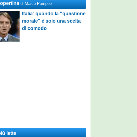
Copertina
di Marco Pompeo
Italia: quando la "questione
morale" è solo una scelta
di comodo
iù lette