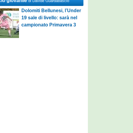
cio giovanile
di Davide Guardabascio
Dolomiti Bellunesi, l’Under
19 sale di livello: sarà nel
campionato Primavera 3