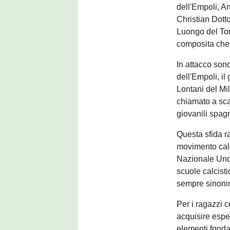
dell'Empoli, A
Christian Dott
Luongo del To
composita che 
In attacco son
dell'Empoli, i
Lontani del Mi
chiamato a scar
giovanili spag
Questa sfida ra
movimento calci
Nazionale Unde
scuole calcist
sempre sinonim
Per i ragazzi c
acquisire esper
elementi fondam