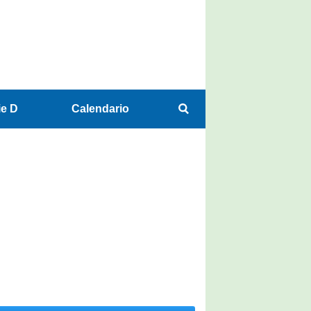
ie D
Calendario