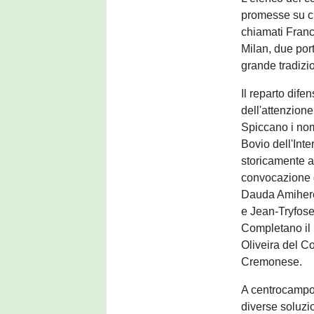
promesse su cui
chiamati Franc
Milan, due port
grande tradizi
Il reparto dif
dell'attenzione
Spiccano i nom
Bovio dell'Inte
storicamente a
convocazione d
Dauda Amihere 
e Jean-Tryfose
Completano il 
Oliveira del C
Cremonese.
A centrocampo,
diverse soluzio