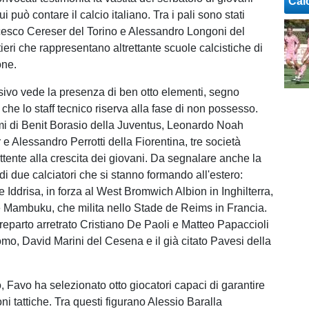
Cal
 può contare il calcio italiano. Tra i pali sono stati
esco Cereser del Torino e Alessandro Longoni del
ieri che rappresentano altrettante scuole calcistiche di
one.
ensivo vede la presenza di ben otto elementi, segno
 che lo staff tecnico riserva alla fase di non possesso.
i di Benit Borasio della Juventus, Leonardo Noah
r e Alessandro Perrotti della Fiorentina, tre società
ttente alla crescita dei giovani. Da segnalare anche la
i due calciatori che si stanno formando all'estero:
Iddrisa, in forza al West Bromwich Albion in Inghilterra,
 Mambuku, che milita nello Stade de Reims in Francia.
reparto arretrato Cristiano De Paoli e Matteo Papaccioli
omo, David Marini del Cesena e il già citato Pavesi della
 Favo ha selezionato otto giocatori capaci di garantire
ni tattiche. Tra questi figurano Alessio Baralla