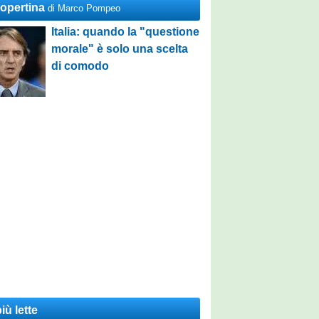
Copertina
di Marco Pompeo
Italia: quando la "questione
morale" è solo una scelta
di comodo
iù lette