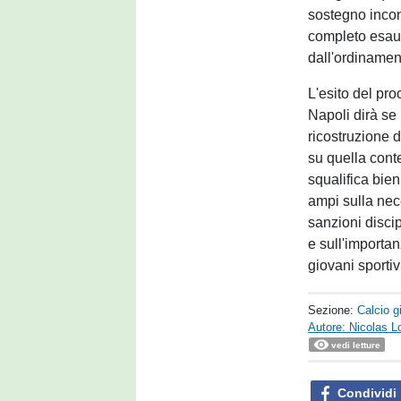
sostegno incon
completo esauri
dall'ordinamen
L'esito del pr
Napoli dirà se
ricostruzione d
su quella cont
squalifica bien
ampi sulla nece
sanzioni discip
e sull'importa
giovani sportiv
Sezione:
Calcio g
Autore: Nicolas L
vedi letture
Condividi