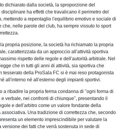
 dichiarato dalla società, la sproporzione del
isciplinare ha effetti che travalicano il perimetro del
, mettendo a repentaglio l'equilibrio emotivo e sociale di
 che, nelle parole del club, ha sempre vissuto lo sport
rrettezza.
la propria posizione, la società ha richiamato la propria
ale, caratterizzata da un approccio all'attività sportiva
assimo rispetto delle regole e dell'autorità arbitrale. Nel
gge che in tutti gli anni di attività, sia sportiva che
n tesserato della ProSala FC si è mai reso protagonista
, né all'interno né all'esterno degli impianti sportivi.
to a ribadire la propria ferma condanna di "ogni forma di
a e verbale, nei confronti di chiunque", presentando il
regole e dell'arbitro come un valore fondante della
tà associativa. Una tradizione di correttezza che, secondo
ppresenta un elemento imprescindibile per valutare la
la versione dei fatti che verrà sostenuta in sede di