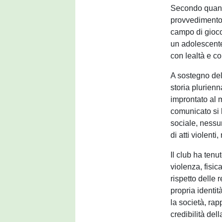
Secondo quanto
provvedimento d
campo di gioco
un adolescente
con lealtà e co
A sostegno del
storia plurienn
improntato al m
comunicato si le
sociale, nessu
di atti violenti
Il club ha tenu
violenza, fisic
rispetto delle 
propria identi
la società, ra
credibilità del