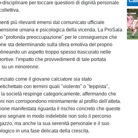
Cal
-disciplinare per toccare questioni di dignità personale
ollettiva.
nti più rilevanti emersi dal comunicato ufficiale
mensione umana e psicologica della vicenda. La ProSala
o "profonda preoccupazione" per le conseguenze che
one sta determinando sulla sfera emotiva del proprio
tolineando un aspetto troppo spesso trascurato nelle
ortive: l'impatto che provvedimenti di tale portata
 su un minorenne.
enziato come il giovane calciatore sia stato
tichettato con termini quali "violento" o "teppista",
e la società respinge categoricamente, affermando che
ioni non corrispondono minimamente al profilo dell'atleta.
one manifestata riguarda il rischio concreto che queste
ano segnare in modo indelebile non solo il percorso
agazzo, ma anche la sua serenità personale e il suo
ologico in una fase delicata della crescita.