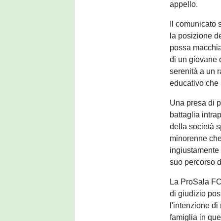
appello.
Il comunicato 
la posizione d
possa macchiar
di un giovane 
serenità a un 
educativo che 
Una presa di p
battaglia intra
della società sp
minorenne che,
ingiustamente 
suo percorso d
La ProSala FC 
di giudizio po
l'intenzione di
famiglia in que