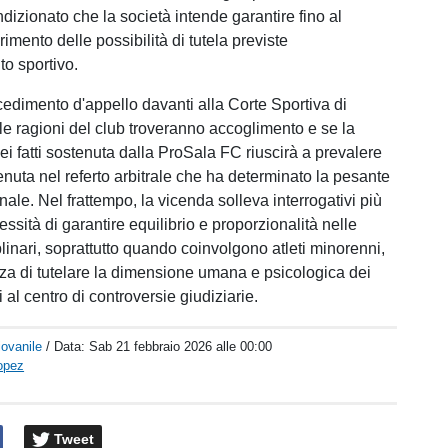
dizionato che la società intende garantire fino al
mento delle possibilità di tutela previste
to sportivo.
ocedimento d'appello davanti alla Corte Sportiva di
 le ragioni del club troveranno accoglimento e se la
ei fatti sostenuta dalla ProSala FC riuscirà a prevalere
enuta nel referto arbitrale che ha determinato la pesante
nale. Nel frattempo, la vicenda solleva interrogativi più
ssità di garantire equilibrio e proporzionalità nelle
linari, soprattutto quando coinvolgono atleti minorenni,
nza di tutelare la dimensione umana e psicologica dei
i al centro di controversie giudiziarie.
iovanile
/ Data:
Sab 21 febbraio 2026 alle 00:00
opez
Tweet