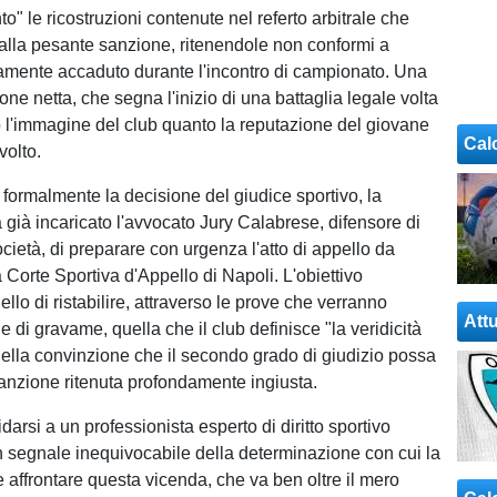
" le ricostruzioni contenute nel referto arbitrale che
alla pesante sanzione, ritenendole non conformi a
vamente accaduto durante l'incontro di campionato. Una
one netta, che segna l'inizio di una battaglia legale volta
to l'immagine del club quanto la reputazione del giovane
Cal
volto.
 formalmente la decisione del giudice sportivo, la
già incaricato l'avvocato Jury Calabrese, difensore di
ocietà, di preparare con urgenza l'atto di appello da
 Corte Sportiva d'Appello di Napoli. L'obiettivo
ello di ristabilire, attraverso le prove che verranno
Attu
e di gravame, quella che il club definisce "la veridicità
 nella convinzione che il secondo grado di giudizio possa
sanzione ritenuta profondamente ingiusta.
fidarsi a un professionista esperto di diritto sportivo
 segnale inequivocabile della determinazione con cui la
 affrontare questa vicenda, che va ben oltre il mero