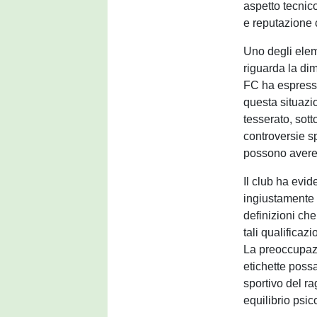
aspetto tecnico
e reputazione c
Uno degli eleme
riguarda la di
FC ha espress
questa situazi
tesserato, sot
controversie sp
possono avere
Il club ha evid
ingiustamente e
definizioni ch
tali qualificaz
La preoccupazi
etichette poss
sportivo del r
equilibrio psic