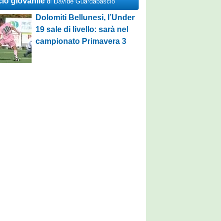
cio giovanile
di Davide Guardabascio
Dolomiti Bellunesi, l’Under
19 sale di livello: sarà nel
campionato Primavera 3