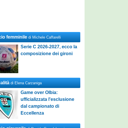
cio femminile
di Michele Caffarelli
Serie C 2026-2027, ecco la
composizione dei gironi
alità
di Elena Carzaniga
Game over Olbia:
ufficializzata l'esclusione
dal campionato di
Eccellenza