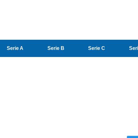
Serie A
Serie B
Serie C
Ser