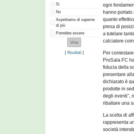
Si
ogni fondamento
hanno portato 
No
quanto effetti
Aspettiamo di saperne
di più
presa di posizi
Potrebbe essere
a tutelare tan
calciatore coin
Per contestare
[
Risultati
]
ProSala FC ha 
fiducia della s
presentare alla
dichiarato è qu
prodotte in sed
degli eventi",
ribaltare una 
La scelta di af
rappresenta un
società intende