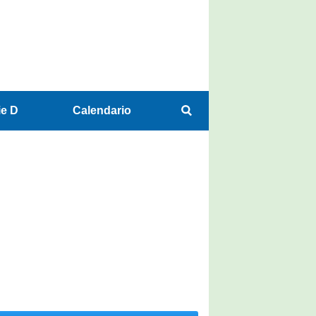
ie D
Calendario