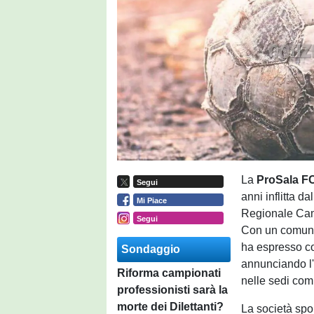
La
ProSala F
Segui
anni inflitta d
Mi Piace
Regionale Cam
Segui
Con un comunic
ha espresso con
Sondaggio
annunciando l'
Riforma campionati
nelle sedi com
professionisti sarà la
morte dei Dilettanti?
La società spor