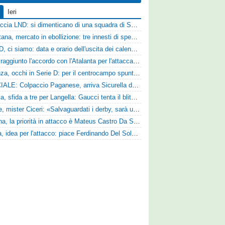
Ieri
Figuraccia LND: si dimenticano di una squadra di Serie D, è da rifare il programma Coppa Italia
Casertana, mercato in ebollizione: tre innesti di spessore per lo scacchiere di Vinicio Espinal
Serie D, ci siamo: data e orario dell'uscita dei calendari ufficiali
Vado: raggiunto l'accordo con l'Atalanta per l'attaccante Frederick Samuel Ndongue
Cosenza, occhi in Serie D: per il centrocampo spunta anche Gerardo Di Gilio
UFFICIALE: Colpaccio Paganese, arriva Sicurella dalla Scafatese
Perugia, sfida a tre per Langella: Gaucci tenta il blitz per il centrocampista del Cosenza
Varese, mister Ciceri: «Salvaguardati i derby, sarà un campionato avvincente»
Reggina, la priorità in attacco è Mateus Castro Da Silva: ore decisive per la fumata bianca
Foggia, idea per l'attacco: piace Ferdinando Del Sole dell'Ascoli