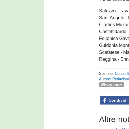
Saluzzo - Lava
Sant’Angelo - 
Cjarlins Muzan
Castelfidardo 
Follonica Gavo
Guidonia Monte
Scafatese - Ma
Reggina - Enn
Sezione:
Coppa It
Autore: Redazione
vedi letture
Condividi
Altre no