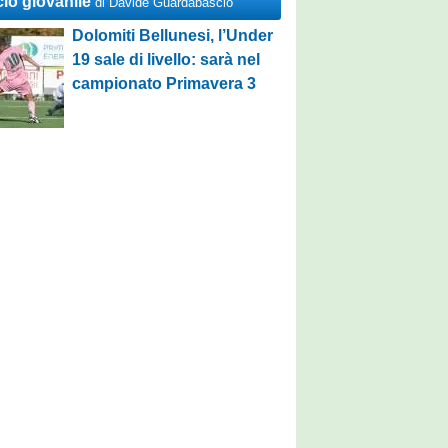
cio giovanile
di Davide Guardabascio
Dolomiti Bellunesi, l’Under
19 sale di livello: sarà nel
campionato Primavera 3