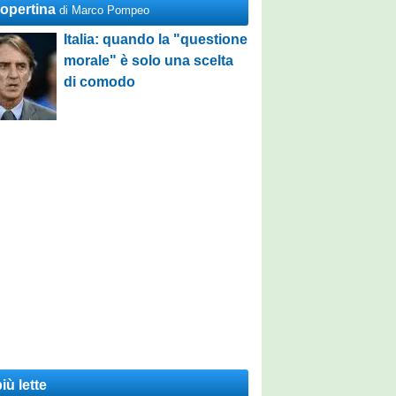
Copertina
di Marco Pompeo
Italia: quando la "questione
morale" è solo una scelta
di comodo
iù lette