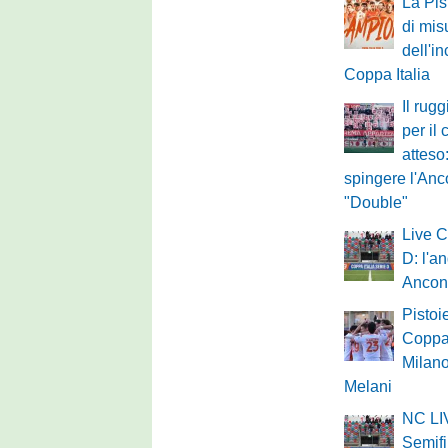
La Pis
di mis
dell'in
Coppa Italia
Il rug
per il
atteso
spingere l'Anc
"Double"
Live C
D: l'a
Ancon
Pistoie
Coppa 
Milano
Melani
NC LIV
Semifi