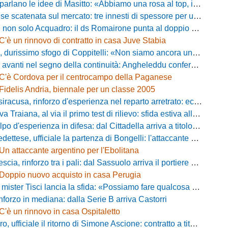
 le idee di Masitto: «Abbiamo una rosa al top, il pubblico del Lamberti ci spingerà lontano»
catenata sul mercato: tre innesti di spessore per un attacco da sogni
 solo Acquadro: il ds Romairone punta al doppio colpo Baldan-Volpicelli
C'è un rinnovo di contratto in casa Juve Stabia
simo sfogo di Coppitelli: «Non siamo ancora una squadra, ora serve tirare una riga!»
ti nel segno della continuità: Angheleddu confermato in panchina, in attacco arriva Loru
C'è Cordova per il centrocampo della Paganese
Fidelis Andria, biennale per un classe 2005
racusa, rinforzo d'esperienza nel reparto arretrato: ecco Orlando
aiana, al via il primo test di rilievo: sfida estiva allo Zecchini con il Grosseto
d'esperienza in difesa: dal Cittadella arriva a titolo definitivo Riccardo Gatti
ese, ufficiale la partenza di Bongelli: l'attaccante passa in Serie D
Un attaccante argentino per l'Ebolitana
ia, rinforzo tra i pali: dal Sassuolo arriva il portiere Gioele Zacchi
Doppio nuovo acquisto in casa Perugia
 Tisci lancia la sfida: «Possiamo fare qualcosa di storico e regalarci la trasferta a Genova»
inforzo in mediana: dalla Serie B arriva Castorri
C'è un rinnovo in casa Ospitaletto
fficiale il ritorno di Simone Ascione: contratto a titolo definitivo fino al 2029