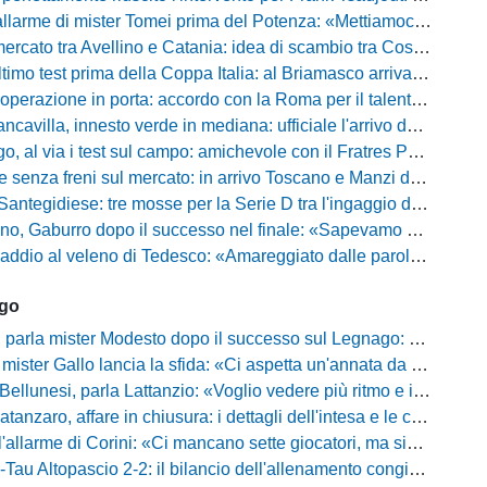
i mister Tomei prima del Potenza: «Mettiamoci l'elmetto, l'obiettivo è la salvezza e non dobbiamo vendere fumo!»
to tra Avellino e Catania: idea di scambio tra Cosimo Patierno e Kaleb Jimenez
test prima della Coppa Italia: al Briamasco arriva il triangolare con Südtirol e Campodarsego
perazione in porta: accordo con la Roma per il talento Zelezny
illa, innesto verde in mediana: ufficiale l'arrivo del classe 2008 Gianluca Ajello
 via i test sul campo: amichevole con il Fratres Perignano e sguardo al nuovo girone E
nza freni sul mercato: in arrivo Toscano e Manzi dall'Avellino per la Serie C
gidiese: tre mosse per la Serie D tra l'ingaggio di Diakhate e due rinnovi chiave
ro dopo il successo nel finale: «Sapevamo che avremmo sofferto, ma si è vista la voglia di vincere»
l veleno di Tedesco: «Amareggiato dalle parole di Alessandro Gaucci, mi hanno ferito umanamente»
ago
mister Modesto dopo il successo sul Legnago: "Buona tenuta nervosa, ma dobbiamo migliorare"
Gallo lancia la sfida: «Ci aspetta un'annata da protagonisti in B, ma qui nessuno ha il posto fisso»
esi, parla Lattanzio: «Voglio vedere più ritmo e intensità, dobbiamo lasciare tutto sul campo»
zaro, affare in chiusura: i dettagli dell'intesa e le cifre dell'operazione
llarme di Corini: «Ci mancano sette giocatori, ma siamo una squadra forte»
ltopascio 2-2: il bilancio dell'allenamento congiunto e la risposta dei nuovi arrivi