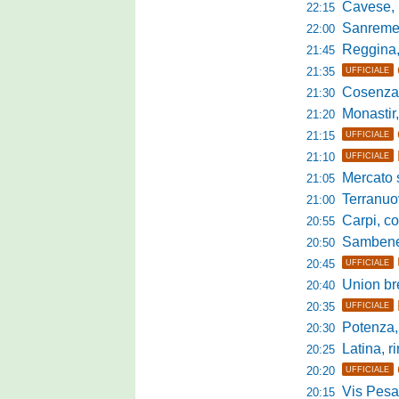
Cavese, parlano
22:15
Sanremese s
22:00
Reggina, non
21:45
21:35
UFFICIALE
Cosenza, duris
21:30
Monastir, avan
21:20
21:15
UFFICIALE
21:10
UFFICIALE
Mercato si
21:05
Terranuova Tr
21:00
Carpi, colpo 
20:55
Sambenedett
20:50
20:45
UFFICIALE
Union bresc
20:40
20:35
UFFICIALE
Potenza, mister
20:30
Latina, r
20:25
20:20
UFFICIALE
Vis Pesaro, u
20:15