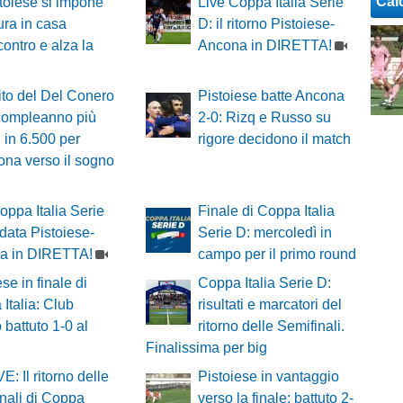
Cal
toiese si impone
Live Coppa Italia Serie
ura in casa
D: il ritorno Pistoiese-
contro e alza la
Ancona in DIRETTA!
gito del Del Conero
Pistoiese batte Ancona
 compleanno più
2-0: Rizq e Russo su
: in 6.500 per
rigore decidono il match
ona verso il sogno
oppa Italia Serie
Finale di Coppa Italia
ndata Pistoiese-
Serie D: mercoledì in
a in DIRETTA!
campo per il primo round
se in finale di
Coppa Italia Serie D:
Italia: Club
risultati e marcatori del
 battuto 1-0 al
ritorno delle Semifinali.
Finalissima per big
E: Il ritorno delle
Pistoiese in vantaggio
nali di Coppa
verso la finale: battuto 2-