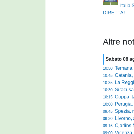
Italia 
DIRETTA!
Altre not
Sabato 08 a
Ternana, r
10:50
Catania, corsa 
10:45
La Reggian
10:35
Siracusa, pa
10:30
Coppa Italia Se
10:15
Perugia, sei mi
10:00
Spezia, ris
09:45
Livorno, alta
09:30
Cjarlins M
09:15
Vicenza, per
09:00