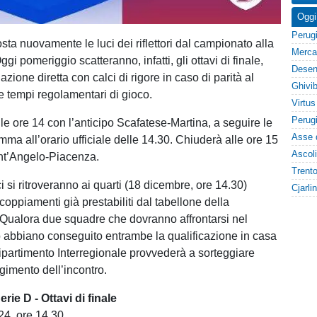
Oggi
sta nuovamente le luci dei riflettori dal campionato alla
ggi pomeriggio scatteranno, infatti, gli ottavi di finale,
azione diretta con calci di rigore in caso di parità al
e tempi regolamentari di gioco.
alle ore 14 con l’anticipo Scafatese-Martina, a seguire le
mma all’orario ufficiale delle 14.30. Chiuderà alle ore 15
ant’Angelo-Piacenza.
ici si ritroveranno ai quarti (18 dicembre, ore 14.30)
oppiamenti già prestabiliti dal tabellone della
Qualora due squadre che dovranno affrontarsi nel
 abbiano conseguito entrambe la qualificazione in casa
 Dipartimento Interregionale provvederà a sorteggiare
lgimento dell’incontro.
rie D - Ottavi di finale
24, ore 14.30