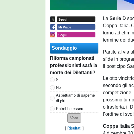
La
Serie D
spo
Segui
Coppa Italia. O
Mi Piace
turno ad elimin
Segui
termine dei du
Sondaggio
Partite al via 
Riforma campionati
sfide in progra
professionisti sarà la
il posticipo S
morte dei Dilettanti?
Le otto vincitr
Si
secondo gli acc
No
competizione. 
Aspettiamo di saperne
prossimo turno
di più
o trasferta, il
Potrebbe essere
l’ordine di svo
Coppa Italia Se
[
Risultati
]
4 dicembre 20