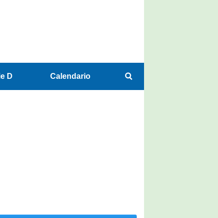
ie D
Calendario