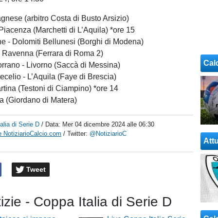
gnese (arbitro Costa di Busto Arsizio)
Piacenza (Marchetti di L’Aquila) *ore 15
e - Dolomiti Bellunesi (Borghi di Modena)
- Ravenna (Ferrara di Roma 2)
Cal
rrano - Livorno (Saccà di Messina)
celio - L’Aquila (Faye di Brescia)
rtina (Testoni di Ciampino) *ore 14
a (Giordano di Matera)
alia di Serie D
/ Data:
Mer 04 dicembre 2024 alle 06:30
 NotiziarioCalcio.com
/ Twitter:
@NotiziarioC
Attu
Tweet
tizie - Coppa Italia di Serie D