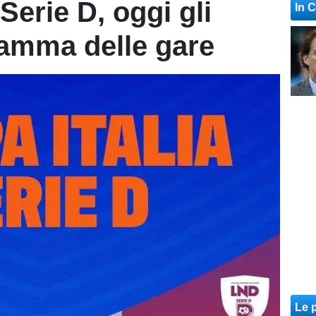
 Serie D, oggi gli
In 
gramma delle gare
Le p