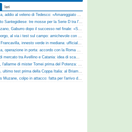
Ieri
Perugia, addio al veleno di Tedesco: «Amareggiato dalle parole di Alessandro Gaucci, mi hanno ferito umanamente»
Mercato Santegidiese: tre mosse per la Serie D tra l'ingaggio di Diakhate e due rinnovi chiave
Desenzano, Gaburro dopo il successo nel finale: «Sapevamo che avremmo sofferto, ma si è vista la voglia di vincere»
Ghiviborgo, al via i test sul campo: amichevole con il Fratres Perignano e sguardo al nuovo girone E
Virtus Francavilla, innesto verde in mediana: ufficiale l'arrivo del classe 2008 Gianluca Ajello
Perugia, operazione in porta: accordo con la Roma per il talento Zelezny
Asse di mercato tra Avellino e Catania: idea di scambio tra Cosimo Patierno e Kaleb Jimenez
Ascoli, l'allarme di mister Tomei prima del Potenza: «Mettiamoci l'elmetto, l'obiettivo è la salvezza e non dobbiamo vendere fumo!»
Trento, ultimo test prima della Coppa Italia: al Briamasco arriva il triangolare con Südtirol e Campodarsego
Cjarlins Muzane, colpo in attacco: fatta per l'arrivo di Franck Djoulou