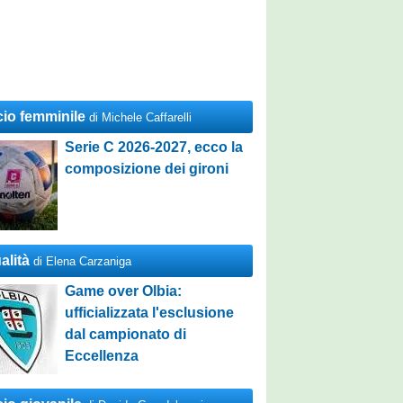
cio femminile
di Michele Caffarelli
Serie C 2026-2027, ecco la
composizione dei gironi
alità
di Elena Carzaniga
Game over Olbia:
ufficializzata l'esclusione
dal campionato di
Eccellenza