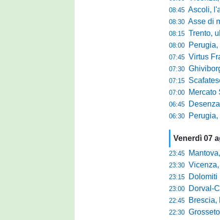
Ascoli, l'allarme d
08:45
Asse di merca
08:30
Trento, ultimo 
08:15
Perugia, o
08:00
Virtus Francav
07:45
Ghiviborgo, al
07:30
Scafatese se
07:15
Mercato Sante
07:00
Desenzano, Gabur
06:45
Perugia, addio a
06:30
Venerdì 07 
Mantova, parla 
23:45
Vicenza, mister 
23:30
Dolomiti Bellun
23:15
Dorval-Catan
23:00
Brescia, l'a
22:45
Grosseto-Tau A
22:30