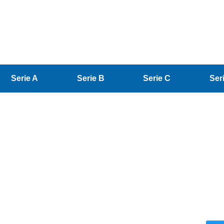
Serie A
Serie B
Serie C
Ser