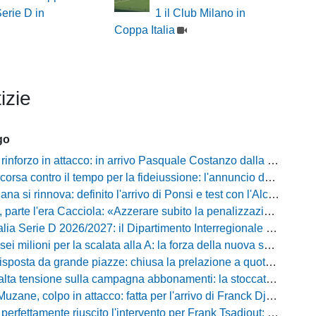
Serie D in
1 il Club Milano in
Coppa Italia
izie
go
inforzo in attacco: in arrivo Pasquale Costanzo dalla Paganese
contro il tempo per la fideiussione: l'annuncio della società e le ragioni dello slittamento
a si rinnova: definito l'arrivo di Ponsi e test con l'Alcione
rte l'era Cacciola: «Azzerare subito la penalizzazione, saremo camaleontici»
rie D 2026/2027: il Dipartimento Interregionale corregge il tabellone, ecco i nuovi abbinamenti
lioni per la scalata alla A: la forza della nuova societa e il progetto di Alessandro Gaucci
posta da grande piazze: chiusa la prelazione a quota 5.164 abbonamenti
 tensione sulla campagna abbonamenti: la stoccata della Curva Nord alla società
uzane, colpo in attacco: fatta per l'arrivo di Franck Djoulou
fettamente riuscito l'intervento per Frank Tsadjout: il comunicato del club