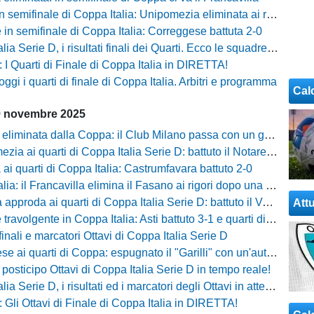
 semifinale di Coppa Italia: Unipomezia eliminata ai rigori
 in semifinale di Coppa Italia: Correggese battuta 2-0
a Serie D, i risultati finali dei Quarti. Ecco le squadre semifinaliste
I Quarti di Finale di Coppa Italia in DIRETTA!
oggi i quarti di finale di Coppa Italia. Arbitri e programma
Cal
9 novembre 2025
liminata dalla Coppa: il Club Milano passa con un gol di Rigo
zia ai quarti di Coppa Italia Serie D: battuto il Notaresco
ai quarti di Coppa Italia: Castrumfavara battuto 2-0
a: il Francavilla elimina il Fasano ai rigori dopo una rimonta thrilling
roda ai quarti di Coppa Italia Serie D: battuto il Valmontone dal dischetto
Attu
avolgente in Coppa Italia: Asti battuto 3-1 e quarti di finale conquistati
 finali e marcatori Ottavi di Coppa Italia Serie D
i quarti di Coppa: espugnato il "Garilli" con un'autorete, Narduzzo fenomenale
 posticipo Ottavi di Coppa Italia Serie D in tempo reale!
 Serie D, i risultati ed i marcatori degli Ottavi in attesa del posticipo
Gli Ottavi di Finale di Coppa Italia in DIRETTA!