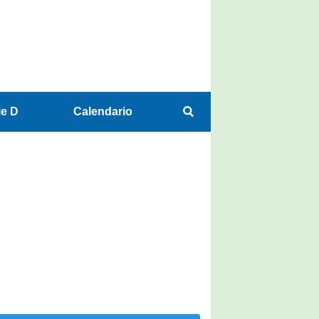
ie D
Calendario