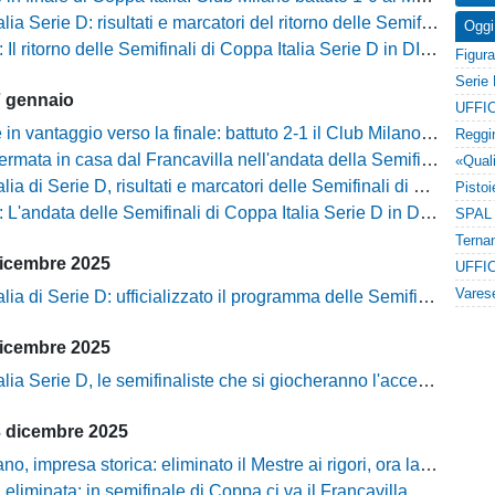
Serie D: risultati e marcatori del ritorno delle Semifinali. Finalissima per big
Oggi
l ritorno delle Semifinali di Coppa Italia Serie D in DIRETTA!
7 gennaio
UFFIC
n vantaggio verso la finale: battuto 2-1 il Club Milano in Coppa Italia
ata in casa dal Francavilla nell'andata della Semifinale di Coppa
ia di Serie D, risultati e marcatori delle Semifinali di andata
'andata delle Semifinali di Coppa Italia Serie D in DIRETTA!
dicembre 2025
UFFIC
lia di Serie D: ufficializzato il programma delle Semifinali
dicembre 2025
a Serie D, le semifinaliste che si giocheranno l'accesso alla finale
3 dicembre 2025
impresa storica: eliminato il Mestre ai rigori, ora la semifinale di Coppa Italia
eliminata: in semifinale di Coppa ci va il Francavilla