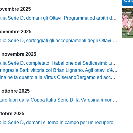
Cal
novembre 2025
ia Serie D, domani gli Ottavi. Programma ed arbitri designati
novembre 2025
ia Serie D, sorteggiati gli accoppiamenti degli Ottavi di Finale
5 novembre 2025
Serie D, completato il tabellone dei Sedicesimi: tutti i risultati ed i marcatori
ringrazia Bari: vittoria col Brian Lignano. Agli ottavi c'è l'Este
a ne fa quattro alla Virtus CiseranoBergamo ed accede agli Ottavi
 ottobre 2025
ro fuori dalla Coppa Italia Serie D: la Varesina rimonta e vince
ttobre 2025
alia Serie D, domani si torna in campo per un recupero