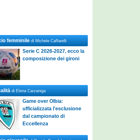
cio femminile
di Michele Caffarelli
Serie C 2026-2027, ecco la
composizione dei gironi
alità
di Elena Carzaniga
Game over Olbia:
ufficializzata l'esclusione
dal campionato di
Eccellenza