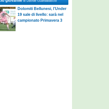
cio giovanile
di Davide Guardabascio
Dolomiti Bellunesi, l’Under
19 sale di livello: sarà nel
campionato Primavera 3