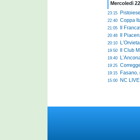
Mercoledì 22
Pistoiese i
23:15
Coppa Itali
22:40
Il Francav
21:05
Il Piacenza
20:48
L'Orvieta
20:10
Il Club M
19:50
L'Ancona 
19:40
Correggese 
19:25
Fasano, rimo
19:15
NC LIVE:
15:00