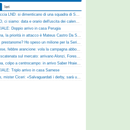
Ieri
Figuraccia LND: si dimenticano di una squadra di Serie D, è da rifare il programma Coppa Italia
Serie D, ci siamo: data e orario dell'uscita dei calendari ufficiali
IALE: Doppio arrivo in casa Perugia
Reggina, la priorità in attacco è Mateus Castro Da Silva: ore decisive per la fumata bianca
«Quali prestanome? Ho speso un milione per la Serie D»: Bandecchi rompe il silenzio sul futuro della Ternana
Pistoiese, febbre arancione: vola la campagna abbonamenti, superata quota 750 tessere
SPAL scatenata sul mercato: arrivano Alonzi, Foresta, Munaretto e Tobia
Ternana, colpo a centrocampo: in arrivo Saber Hraiech, per Scappini si attende l'accordo
IALE: Triplo arrivo in casa Sarnese
Varese, mister Ciceri: «Salvaguardati i derby, sarà un campionato avvincente»