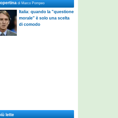
Copertina
di Marco Pompeo
Italia: quando la "questione
morale" è solo una scelta
di comodo
iù lette