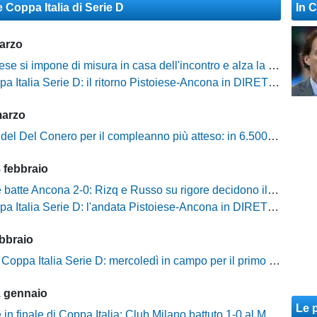
e Coppa Italia di Serie D
In 
arzo
e si impone di misura in casa dell'incontro e alza la Coppa Italia
a Italia Serie D: il ritorno Pistoiese-Ancona in DIRETTA!
marzo
Del Conero per il compleanno più atteso: in 6.500 per spingere l'Ancona verso il sogno "Double"
 febbraio
 batte Ancona 2-0: Rizq e Russo su rigore decidono il match
a Italia Serie D: l'andata Pistoiese-Ancona in DIRETTA!
bbraio
 Coppa Italia Serie D: mercoledì in campo per il primo round
1 gennaio
Le p
in finale di Coppa Italia: Club Milano battuto 1-0 al Melani