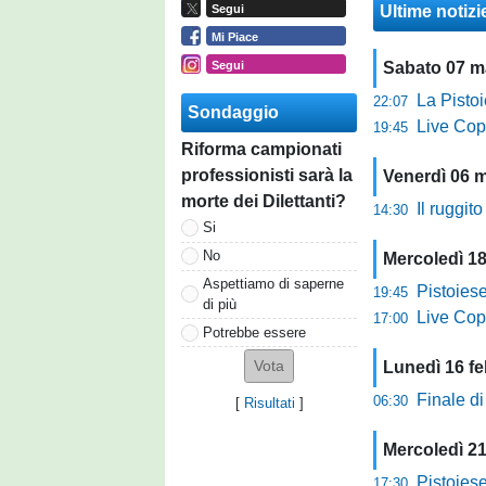
Ultime notizi
Segui
Mi Piace
Segui
Sabato 07 m
La Pistoies
22:07
Sondaggio
Live Copp
19:45
Riforma campionati
professionisti sarà la
Venerdì 06 
morte dei Dilettanti?
Il ruggito del 
14:30
Si
No
Mercoledì 18
Aspettiamo di saperne
Pistoiese
19:45
di più
Live Copp
17:00
Potrebbe essere
Lunedì 16 fe
Finale di
06:30
[
Risultati
]
Mercoledì 2
Pistoiese 
17:30