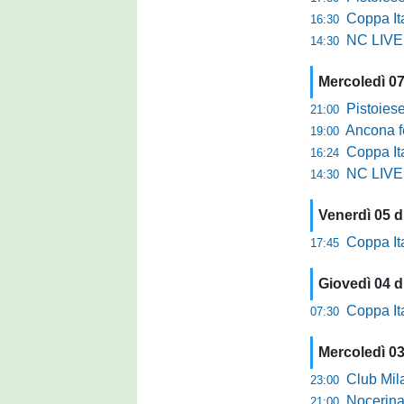
Coppa Italia 
16:30
NC LIVE: I
14:30
Mercoledì 0
Pistoiese i
21:00
Ancona ferm
19:00
Coppa Ital
16:24
NC LIVE: L
14:30
Venerdì 05 
Coppa Ita
17:45
Giovedì 04 
Coppa Itali
07:30
Mercoledì 0
Club Milano, 
23:00
Nocerina 
21:00