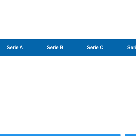
Serie A
Serie B
Serie C
Ser