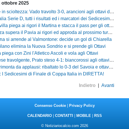
 ottobre 2025
n scioltezza: Vado travolto 3-0, arancioni agli ottavi di Coppa Italia
a Serie D, tutti i risultati ed i marcatori dei Sedicesimi giocati oggi
illa piega ai rigori il Martina e stacca il pass per gli ottavi
 supera il Pavia ai rigori ed approda al prossimo turno di Coppa Italia
na si arrende al Valmontone: decide un gol di Chiarella
ilano elimina la Nuova Sondrio e si prende gli Ottavi
piega con Zini l'Atletico Ascoli e vola agli Ottavi
travolgente, Prato steso 4-1: biancorossi agli ottavi di Coppa Italia
nta da applausi: ribaltato lo 0-3 del Savoia e ottavi conquistati ai rigori
 I Sedicesimi di Finale di Coppa Italia in DIRETTA!
Indietro
|
Avanti
Consenso Cookie
|
Privacy Policy
CALENDARIO
|
CONTATTI
|
MOBILE
|
RSS
© Notiziariocalcio.com 2026