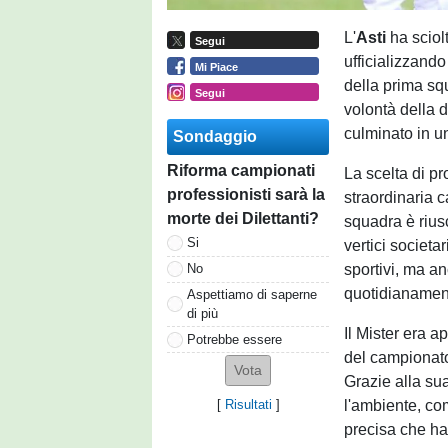
L'
Asti
ha sciol
Segui
ufficializzand
Mi Piace
della prima sq
Segui
volontà della d
culminato in un
Sondaggio
Riforma campionati
La scelta di pr
professionisti sarà la
straordinaria 
morte dei Dilettanti?
squadra è rius
Si
vertici societa
sportivi, ma a
No
quotidianamen
Aspettiamo di saperne
di più
Il Mister era 
Potrebbe essere
del campionato,
Grazie alla sua
l'ambiente, co
[
Risultati
]
precisa che ha