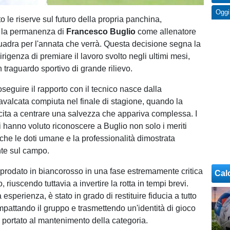
Oggi
to le riserve sul futuro della propria panchina,
o la permanenza di
Francesco Buglio
come allenatore
uadra per l'annata che verrà. Questa decisione segna la
irigenza di premiare il lavoro svolto negli ultimi mesi,
 traguardo sportivo di grande rilievo.
oseguire il rapporto con il tecnico nasce dalla
cavalcata compiuta nel finale di stagione, quando la
cita a centrare una salvezza che appariva complessa. I
ri hanno voluto riconoscere a Buglio non solo i meriti
nche le doti umane e la professionalità dimostrata
te sul campo.
approdato in biancorosso in una fase estremamente critica
Cal
 riuscendo tuttavia a invertire la rotta in tempi brevi.
 esperienza, è stato in grado di restituire fiducia a tutto
mpattando il gruppo e trasmettendo un'identità di gioco
 portato al mantenimento della categoria.