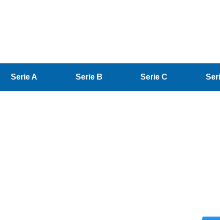
Serie A
Serie B
Serie C
Ser