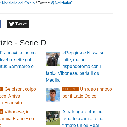
 Notiziario del Calcio
/ Twitter:
@NotiziarioC
Tweet
tizie - Serie D
 Francavilla, primo
«Reggina e Nissa su
 livello: sette gol
tutte, ma noi
irtus Sammarco e
risponderemo con i
fatti»: Vibonese, parla il ds
Maglia
Gelbison, colpo
Un altro rinnovo
LE
UFFICIALE
cco! Arriva
per il Latte Dolce
to Esposito
Vibonese, in
Albalonga, colpo nel
LE
 arriva Francesco
reparto avanzato: ha
o
firmato un ex Real