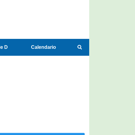
ie D
Calendario