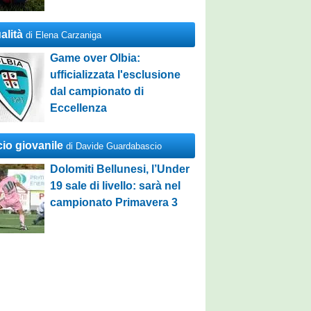
alità
di Elena Carzaniga
Game over Olbia:
ufficializzata l'esclusione
dal campionato di
Eccellenza
cio giovanile
di Davide Guardabascio
Dolomiti Bellunesi, l’Under
19 sale di livello: sarà nel
campionato Primavera 3