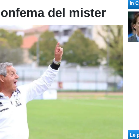
In 
 confema del mister
Le p