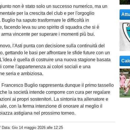
ggiunto non è stato solo un successo numerico, ma un
mentale per la crescita del club e per l'orgoglio
Attu
à. Buglio ha saputo trasformare le difficoltà in
, facendo leva su uno spirito di squadra che si è
ra arma vincente per superare i momenti più bui.
novo, l'Asti punta con decisione sulla continuità del
o, gettando le basi per affrontare le sfide future con un
. L'idea è quella di costruire una nuova stagione basata
Cal
idi come l'appartenenza ai colori sociali e una
e seria e ambiziosa.
 Francesco Buglio rappresenta dunque il primo tassello
che la società intende comporre con cura per regalare
ioni ai propri sostenitori. La sintonia tra allenatore e
ale, con la ferma intenzione di onorare al meglio il
piazza astigiana nel prossimo torneo.
/ Data:
Gio 14 maggio 2026 alle 12:25