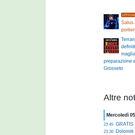
UFFICIA
Salus 
portie
Terran
definit
maglia:
preparazione e 
Grosseto
Altre not
Mercoledì 0
GRATIS - Goo
23:45
Dolomiti Bell
23:30