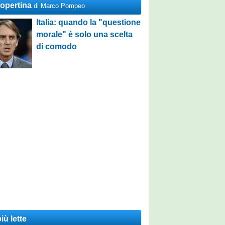
Copertina
di Marco Pompeo
Italia: quando la "questione
morale" è solo una scelta
di comodo
iù lette