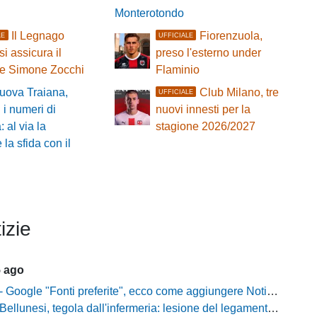
Monterotondo
Il Legnago
Fiorenzuola,
LE
UFFICIALE
si assicura il
preso l'esterno under
re Simone Zocchi
Flaminio
uova Traiana,
Club Milano, tre
UFFICIALE
i i numeri di
nuovi innesti per la
 al via la
stagione 2026/2027
la sfida con il
izie
5 ago
gle "Fonti preferite", ecco come aggiungere NotiziarioCalcio alle tue notizie
unesi, tegola dall'infermeria: lesione del legamento crociato per Nicola Masut