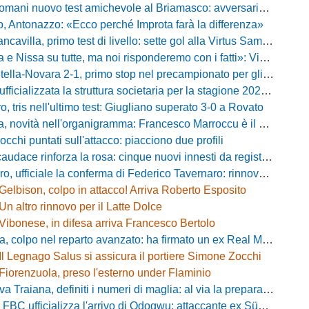
ani nuovo test amichevole al Briamasco: avversaria la Roma Under 20
o, Antonazzo: «Ecco perché Improta farà la differenza»
villa, primo test di livello: sette gol alla Virtus Sammarco e colpo in difesa
issa su tutte, ma noi risponderemo con i fatti»: Vibonese, parla il ds Maglia
-Novara 2-1, primo stop nel precampionato per gli azzurri: Forte ribalta Lartey nel finale
fficializzata la struttura societaria per la stagione 2026-2027
, tris nell'ultimo test: Giugliano superato 3-0 a Rovato
vità nell'organigramma: Francesco Marroccu è il nuovo DG dell'Area Tecnica
occhi puntati sull'attacco: piacciono due profili
caudace rinforza la rosa: cinque nuovi innesti da registrare
fficiale la conferma di Federico Tavernaro: rinnovato il prestito dal Venezia
Gelbison, colpo in attacco! Arriva Roberto Esposito
Un altro rinnovo per il Latte Dolce
Vibonese, in difesa arriva Francesco Bertolo
 colpo nel reparto avanzato: ha firmato un ex Real Monterotondo
Il Legnago Salus si assicura il portiere Simone Zocchi
Fiorenzuola, preso l'esterno under Flaminio
iana, definiti i numeri di maglia: al via la preparazione e la sfida con il Grosseto
 FBC ufficializza l'arrivo di Odogwu: attaccante ex Südtirol