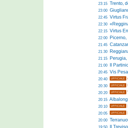
Trento, dom
23:15
Giuglian
23:00
Virtus Franca
22:45
«Reggina e N
22:30
Virtus Entella
22:15
Picerno, u
22:00
Catanzaro
21:45
Reggiana, no
21:30
Perugia, 
21:15
Il Partini
21:00
Vis Pesaro, u
20:45
20:40
UFFICIALE
20:30
UFFICIALE
20:20
UFFICIALE
Albalonga,
20:15
20:10
UFFICIALE
20:05
UFFICIALE
Terranuova Tra
20:00
Il Treviso
19:50