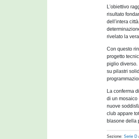
L'obiettivo ra
risultato fonda
dell'intera citt
determinazione
rivelato la ve
Con questo rin
progetto tecnic
piglio diverso
su pilastri sol
programmazion
La conferma di
di un mosaico 
nuove soddisfaz
club appare tot
blasone della 
Sezione:
Serie D