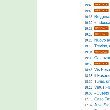
19:45
UFFICIALE
19:40
UFFICIALE
Reggina:
19:35
«Indossare la mag
19:30
19:25
UFFICIALE
19:25
UFFICIALE
Nuovo accordo
19:20
Treviso, uff
19:15
19:04
UFFICIALE
Catanzaro, parl
19:00
18:50
UFFICIALE
Vis Pesaro,
18:45
Il Fasano
18:35
Turris, un p
18:30
Virtus Franc
18:15
«Questo è l'amb
18:00
Caso Fasano,
17:45
Juve Sta
17:32