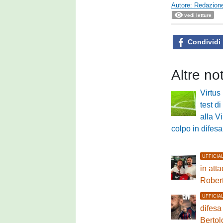
Autore: Redazione
vedi letture
Condividi
Altre no
Virtus
test di
alla V
colpo in difesa
UFFICIA
in atta
Rober
UFFICIA
difesa
Bertol