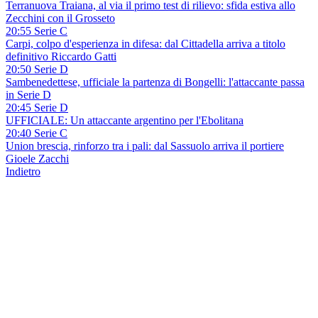
Terranuova Traiana, al via il primo test di rilievo: sfida estiva allo
Zecchini con il Grosseto
20:55 Serie C
Carpi, colpo d'esperienza in difesa: dal Cittadella arriva a titolo
definitivo Riccardo Gatti
20:50 Serie D
Sambenedettese, ufficiale la partenza di Bongelli: l'attaccante passa
in Serie D
20:45 Serie D
UFFICIALE: Un attaccante argentino per l'Ebolitana
20:40 Serie C
Union brescia, rinforzo tra i pali: dal Sassuolo arriva il portiere
Gioele Zacchi
Indietro