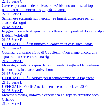
22:15 Serie C
Cavese, parlano le idee di Masitto: «Abbiamo una rosa al top, il
pubblico del Lamberti ci spingerà lontano»
22:00 Serie D
Sanremese scatenata sul mercato: tre innesti di spessore per un
attacco da sogni
21:45 Serie D
Reggina, non solo Acquadro: il ds Romairone punta al doppio colpo
Baldan-Volpicelli
21:35 Serie B
UFFICIALE: C'è un rinnovo di contratto in casa Juve Stabia
21:30 Serie C
Cosenza, durissimo sfogo di Coppitelli: «Non siamo ancora una
squadra, ora serve tirare una riga!»
21:20 Serie D
Monastir, avanti nel segno della continuità: Angheleddu confermato
in panchina, in attacco arriva Loru
21:15 Serie C
UFFICIALE: C'è Cordova per il centrocampo della Paganese
21:10 Serie D
UFFICIALE: Fidelis Andria, biennale per un classe 2005
21:05 Serie D
Mercato siracusa, rinforzo d'esperienza nel reparto arretrato: ecco
Orlando
21:00 Serie D