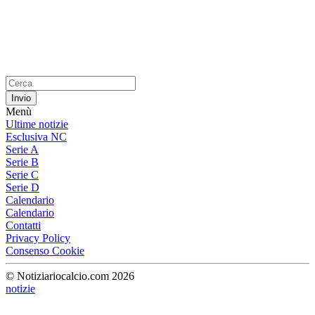
Menù
Ultime notizie
Esclusiva NC
Serie A
Serie B
Serie C
Serie D
Calendario
Calendario
Contatti
Privacy Policy
Consenso Cookie
© Notiziariocalcio.com 2026
notizie