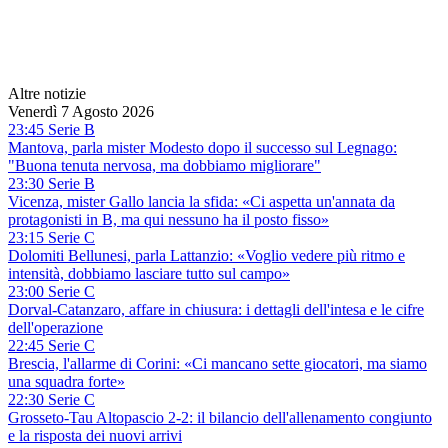
Altre notizie
Venerdì 7 Agosto 2026
23:45 Serie B
Mantova, parla mister Modesto dopo il successo sul Legnago:
"Buona tenuta nervosa, ma dobbiamo migliorare"
23:30 Serie B
Vicenza, mister Gallo lancia la sfida: «Ci aspetta un'annata da
protagonisti in B, ma qui nessuno ha il posto fisso»
23:15 Serie C
Dolomiti Bellunesi, parla Lattanzio: «Voglio vedere più ritmo e
intensità, dobbiamo lasciare tutto sul campo»
23:00 Serie C
Dorval-Catanzaro, affare in chiusura: i dettagli dell'intesa e le cifre
dell'operazione
22:45 Serie C
Brescia, l'allarme di Corini: «Ci mancano sette giocatori, ma siamo
una squadra forte»
22:30 Serie C
Grosseto-Tau Altopascio 2-2: il bilancio dell'allenamento congiunto
e la risposta dei nuovi arrivi