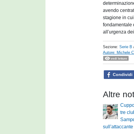
determinazione 
avendo centrato
stagione in cu
fondamentale d
all'urgenza dei
Sezione:
Serie B
Autore: Michele Ca
vedi letture
Condividi
Altre no
Cuppon
tre clu
Sampd
sull'attaccante