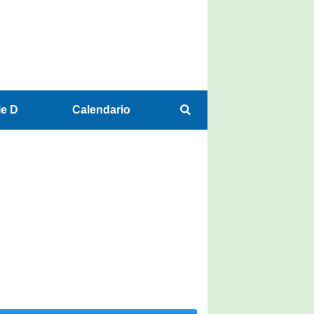
ie D
Calendario