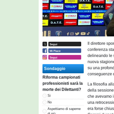
Il direttore spor
Segui
conferenza sta
Mi Piace
delineando le s
Segui
nuova stagione
su una profond
Sondaggio
conseguenze d
Riforma campionati
professionisti sarà la
La filosofia all
morte dei Dilettanti?
della sessione 
Si
che avevamo in
una retrocessi
No
era forse chius
Aspettiamo di saperne
di più