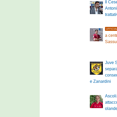
Il Ces
Antoni
tratta
UFFICIA
a cen
Sassu
Juve S
separ
conse
e Zanardini
Ascoli,
attacc
oland