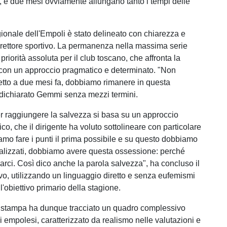
, e due mesi ovviamente allungano tanto i tempi delle
.
gionale dell'Empoli è stato delineato con chiarezza e
irettore sportivo. La permanenza nella massima serie
priorità assoluta per il club toscano, che affronta la
con un approccio pragmatico e determinato. "Non
tto a due mesi fa, dobbiamo rimanere in questa
 dichiarato Gemmi senza mezzi termini.
er raggiungere la salvezza si basa su un approccio
co, che il dirigente ha voluto sottolineare con particolare
amo fare i punti il prima possibile e su questo dobbiamo
alizzati, dobbiamo avere questa ossessione: perché
rci. Così dico anche la parola salvezza", ha concluso il
ivo, utilizzando un linguaggio diretto e senza eufemismi
l'obiettivo primario della stagione.
 stampa ha dunque tracciato un quadro complessivo
i empolesi, caratterizzato da realismo nelle valutazioni e