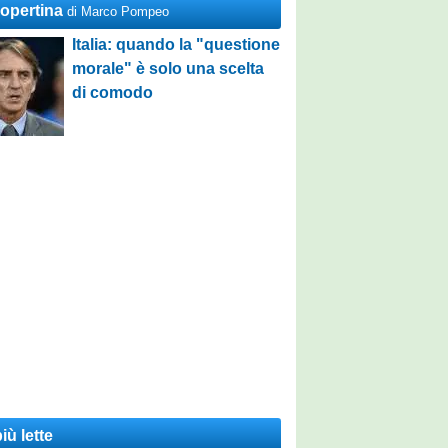
Copertina
di Marco Pompeo
Italia: quando la "questione
morale" è solo una scelta
di comodo
iù lette