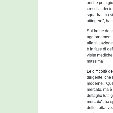
anche per i gi
crescita, decid
squadra: ma si
attingere", ha 
Sul fronte dell
aggiornamenti
alla situazione
è in fase di def
visite mediche
massima".
Le difficoltà d
dirigente, che
moderne. "Quel
mercato, ma è
dettaglio tutti 
mercato", ha s
delle trattativ