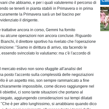
Cal
ovani che abbiamo, e per i quali valuteremo il percorso di
endo se tenerli in pianta stabili in Primavera o in prima
curamente la Primavera sarà un bel bacino per
evidenziato il dirigente.
e trattative ancora in corso, Gemmi ha fornito
 su alcune operazioni non ancora concluse. Riguardo
 Bianchi, il direttore sportivo ha rivelato che l'operazione
inizione: "Siamo in dirittura di arrivo, sta facendo le
, essendo svincolato lo valutiamo: ma c'è l'accordo di
el mercato estivo non sono sfuggite all'analisi del
 ha posto l'accento sulla complessità delle negoziazioni
lo è un aspetto mio, son sempre rammaricato a fine
 chiaramente impossibile, come dicevo raggiungere nel
gli obiettivi, ci sono tante situazioni che portano al
piegato, aggiungendo considerazioni sui tempi dilatati
e: "Che è per altro lunghissimo, si arrabbiano quando dico