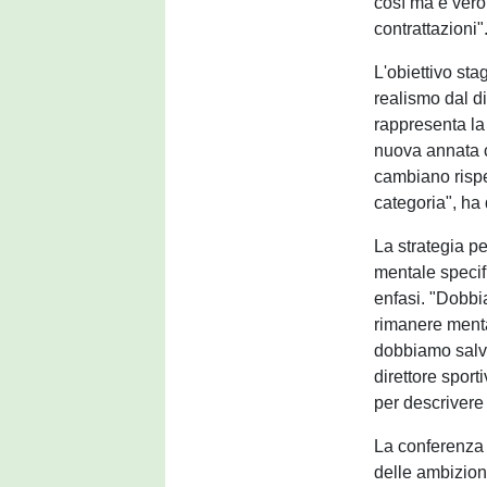
così ma è vero
contrattazioni"
L'obiettivo sta
realismo dal d
rappresenta la 
nuova annata 
cambiano rispe
categoria", ha
La strategia p
mentale specifi
enfasi. "Dobbi
rimanere ment
dobbiamo salva
direttore sport
per descrivere 
La conferenza
delle ambizion