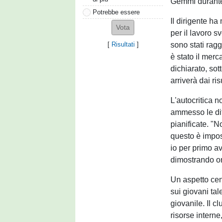
Gemmi durante 
Potrebbe essere
Il dirigente h
per il lavoro sv
sono stati rag
[
Risultati
]
è stato il merc
dichiarato, sot
arriverà dai ris
L'autocritica n
ammesso le diff
pianificate. "N
questo è impos
io per primo a
dimostrando one
Un aspetto cen
sui giovani tal
giovanile. Il 
risorse interne