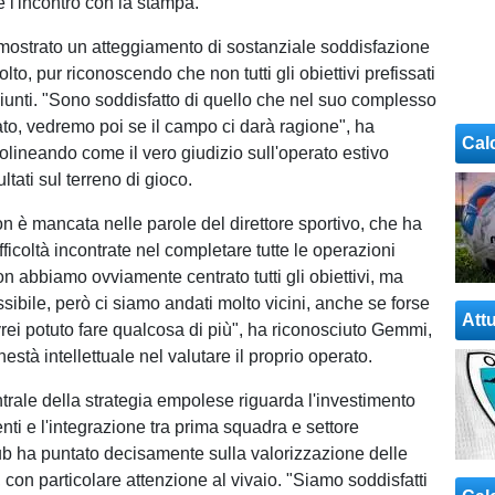
l'incontro con la stampa.
a mostrato un atteggiamento di sostanziale soddisfazione
olto, pur riconoscendo che non tutti gli obiettivi prefissati
giunti. "Sono soddisfatto di quello che nel suo complesso
ato, vedremo poi se il campo ci darà ragione", ha
Cal
tolineando come il vero giudizio sull'operato estivo
ultati sul terreno di gioco.
on è mancata nelle parole del direttore sportivo, che ha
icoltà incontrate nel completare tutte le operazioni
on abbiamo ovviamente centrato tutti gli obiettivi, ma
sibile, però ci siamo andati molto vicini, anche se forse
Attu
vrei potuto fare qualcosa di più", ha riconosciuto Gemmi,
stà intellettuale nel valutare il proprio operato.
trale della strategia empolese riguarda l'investimento
enti e l'integrazione tra prima squadra e settore
club ha puntato decisamente sulla valorizzazione delle
, con particolare attenzione al vivaio. "Siamo soddisfatti