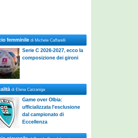
cio femminile
di Michele Caffarelli
Serie C 2026-2027, ecco la
composizione dei gironi
alità
di Elena Carzaniga
Game over Olbia:
ufficializzata l'esclusione
dal campionato di
Eccellenza