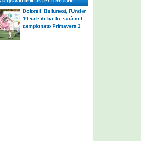
cio giovanile
di Davide Guardabascio
Dolomiti Bellunesi, l’Under
19 sale di livello: sarà nel
campionato Primavera 3