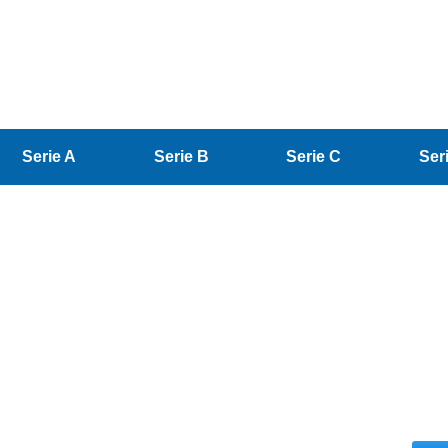
Serie A
Serie B
Serie C
Ser