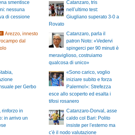
ena smentisce
Catanzaro, tris
ni: nessuna
nell'ultimo test:
tiva di cessione
Giugliano superato 3-0 a
Rovato
Arezzo, innesto
Catanzaro, parla il
LE
trocampo dal
patron Noto: «Vedervi
olo
spingerci per 90 minuti è
meraviglioso, costruiamo
qualcosa di unico»
tabia,
«Sono carico, voglio
azione
iniziare subito e forza
nsuale per Gerbo
Palermo!»: Strefezza
esce allo scoperto ed esalta i
tifosi rosanero
 rinforzo in
Catanzaro-Dorval, asse
o: in arrivo un
caldo col Bari: Polito
ese
insiste per l'esterno ma
c'è il nodo valutazione