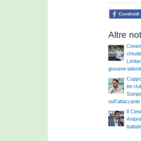
Condividi
Altre no
Cesen
chiude
Lontani
giovane talent
Cuppon
tre clu
Sampd
sull'attaccante
Il Ces
Antoni
tratta