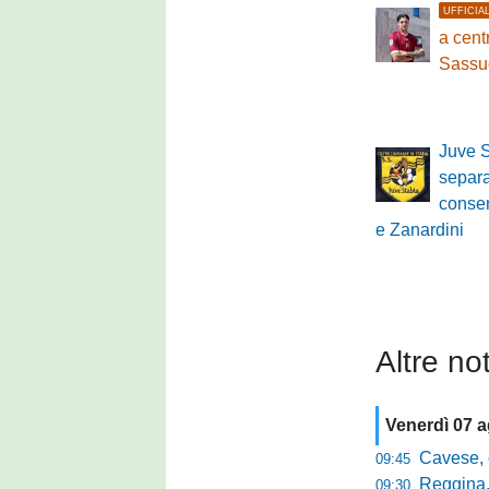
UFFICIA
a cen
Sassu
Juve S
separ
conse
e Zanardini
Altre not
Venerdì 07 
Cavese, c
09:45
Reggina, la p
09:30