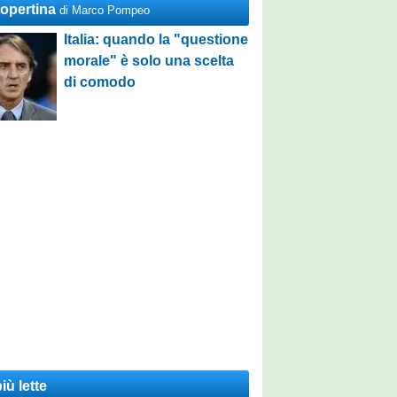
Copertina
di Marco Pompeo
Italia: quando la "questione
morale" è solo una scelta
di comodo
iù lette