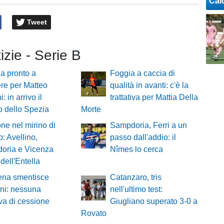
Cal
Tweet
tizie - Serie B
a pronto a
Foggia a caccia di
re per Matteo
qualità in avanti: c'è la
: in arrivo il
trattativa per Mattia Della
o dello Spezia
Morte
e nel mirino di
Sampdoria, Ferri a un
b: Avellino,
passo dall'addio: il
oria e Vicenza
Nîmes lo cerca
 dell'Entella
ena smentisce
Catanzaro, tris
ni: nessuna
nell'ultimo test:
tiva di cessione
Giugliano superato 3-0 a
Rovato