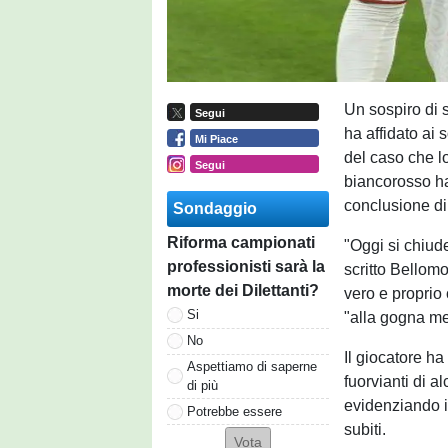
Un sospiro di 
Segui
ha affidato ai 
Mi Piace
del caso che l
Segui
biancorosso ha
conclusione d
Sondaggio
Riforma campionati
"Oggi si chiude
professionisti sarà la
scritto Bellomo
morte dei Dilettanti?
vero e proprio
Si
"alla gogna me
No
Il giocatore ha
Aspettiamo di saperne
fuorvianti di a
di più
evidenziando i
Potrebbe essere
subiti.