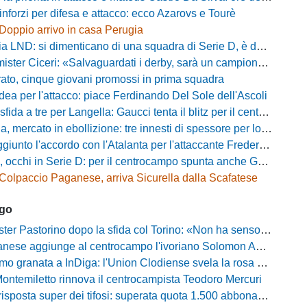
inforzi per difesa e attacco: ecco Azarovs e Tourè
Doppio arrivo in casa Perugia
D: si dimenticano di una squadra di Serie D, è da rifare il programma Coppa Italia
ter Ciceri: «Salvaguardati i derby, sarà un campionato avvincente»
rato, cinque giovani promossi in prima squadra
dea per l'attacco: piace Ferdinando Del Sole dell'Ascoli
a a tre per Langella: Gaucci tenta il blitz per il centrocampista del Cosenza
rcato in ebollizione: tre innesti di spessore per lo scacchiere di Vinicio Espinal
unto l'accordo con l'Atalanta per l'attaccante Frederick Samuel Ndongue
cchi in Serie D: per il centrocampo spunta anche Gerardo Di Gilio
Colpaccio Paganese, arriva Sicurella dalla Scafatese
ago
Pastorino dopo la sfida col Torino: «Non ha senso chiudersi e fare le barricate»
ese aggiunge al centrocampo l'ivoriano Solomon Andrews Manu
granata a InDiga: l'Union Clodiense svela la rosa per la nuova annata
Montemiletto rinnova il centrocampista Teodoro Mercuri
risposta super dei tifosi: superata quota 1.500 abbonamenti