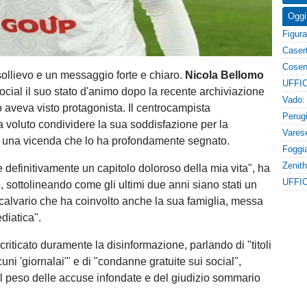
Oggi
sollievo e un messaggio forte e chiaro.
Nicola Bellomo
social il suo stato d'animo dopo la recente archiviazione
o aveva visto protagonista. Il centrocampista
 voluto condividere la sua soddisfazione per la
i una vicenda che lo ha profondamente segnato.
 definitivamente un capitolo doloroso della mia vita", ha
UFFIC
, sottolineando come gli ultimi due anni siano stati un
 calvario che ha coinvolto anche la sua famiglia, messa
diatica".
 criticato duramente la disinformazione, parlando di "titoli
lcuni 'giornalai'" e di "condanne gratuite sui social",
l peso delle accuse infondate e del giudizio sommario