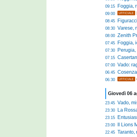
Foggia, r
09:15
09:00
UFFICIALE
Figuraccia LN
08:45
Varese, mis
08:30
Zenith P
08:00
Foggia, i
07:45
Perugia, sfid
07:30
Casertana, me
07:15
Vado: raggi
07:00
Cosenza, o
06:45
06:30
UFFICIALE
Giovedì 06 
Vado, mister 
23:45
La Rossan
23:30
Entusiasmo 
23:15
Il Lions 
23:00
Taranto, 
22:45