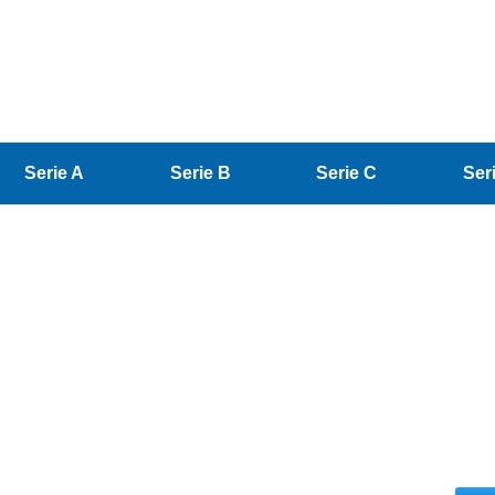
Serie A
Serie B
Serie C
Ser