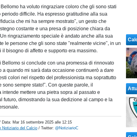
 Bellomo ha voluto ringraziare coloro che gli sono stati
o periodo difficile. Ha espresso gratitudine alla sua
 "fiducia che mi ha sempre mostrato", un gesto che
stegno costante e una presa di posizione chiara da
. Un ringraziamento speciale è andato anche alla sua
Cal
tte le persone che gli sono state "realmente vicine", in un
 il bisogno di affetto e supporto era massimo.
i Bellomo si conclude con una promessa di rinnovato
o a quando mi sarà data occasione continuerò a dare
sti colori nel rispetto del professionista ma soprattutto
sono sempre stato!". Con queste parole, il
Attu
 intende mettere una pietra sopra al passato e
ul futuro, dimostrando la sua dedizione al campo e la
ersonale.
/ Data:
Mar 16 settembre 2025 alle 12:15
 Notiziario del Calcio
/ Twitter:
@NotiziarioC