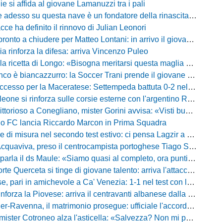
lie si affida al giovane Lamanuzzi tra i pali
sso su questa nave è un fondatore della rinascita»: Davis carica l'ambiente Messina
acce ha definito il rinnovo di Julian Leonori
o a chiudere per Matteo Lontani: in arrivo il giovane talento dello Spezia
ia rinforza la difesa: arriva Vincenzo Puleo
ricetta di Longo: «Bisogna meritarsi questa maglia ogni singolo giorno»
 biancazzurro: la Soccer Trani prende il giovane attaccante ex Monopoli
esso per la Maceratese: Settempeda battuta 0-2 nella ripresa
eone si rinforza sulle corsie esterne con l'argentino Rotela
oso a Conegliano, mister Gorini avvisa: «Visti buoni spunti, ma c'è ancora tanto da lavorare»
rio FC lancia Riccardo Marcon in Prima Squadra
misura nel secondo test estivo: ci pensa Lagzir a piegare l'Equipe Campania
Acquaviva, preso il centrocampista portoghese Tiago Santos
a il ds Maule: «Siamo quasi al completo, ora puntiamo sugli esterni d'attacco»
te Querceta si tinge di giovane talento: arriva l'attaccante Lucchesi
ari in amichevole a Ca' Venezia: 1-1 nel test con la Primavera lagunare
forza la Piovese: arriva il centravanti albanese dalla serie D
avenna, il matrimonio prosegue: ufficiale l'accordo quinquennale per l'attacco
otroneo alza l'asticella: «Salvezza? Non mi pongo limiti, voglio vincere più partite possibile»