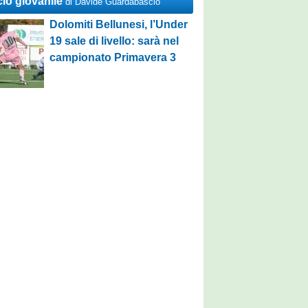
cio giovanile
di Davide Guardabascio
Dolomiti Bellunesi, l’Under
19 sale di livello: sarà nel
campionato Primavera 3