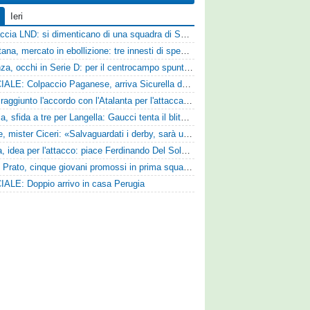
Ieri
Figuraccia LND: si dimenticano di una squadra di Serie D, è da rifare il programma Coppa Italia
Casertana, mercato in ebollizione: tre innesti di spessore per lo scacchiere di Vinicio Espinal
Cosenza, occhi in Serie D: per il centrocampo spunta anche Gerardo Di Gilio
UFFICIALE: Colpaccio Paganese, arriva Sicurella dalla Scafatese
Vado: raggiunto l'accordo con l'Atalanta per l'attaccante Frederick Samuel Ndongue
Perugia, sfida a tre per Langella: Gaucci tenta il blitz per il centrocampista del Cosenza
Varese, mister Ciceri: «Salvaguardati i derby, sarà un campionato avvincente»
Foggia, idea per l'attacco: piace Ferdinando Del Sole dell'Ascoli
Zenith Prato, cinque giovani promossi in prima squadra
IALE: Doppio arrivo in casa Perugia