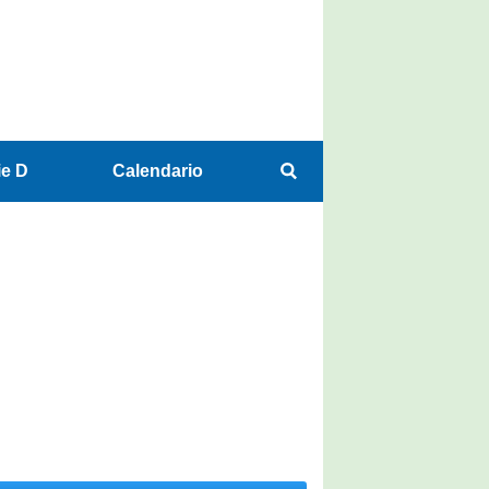
ie D
Calendario