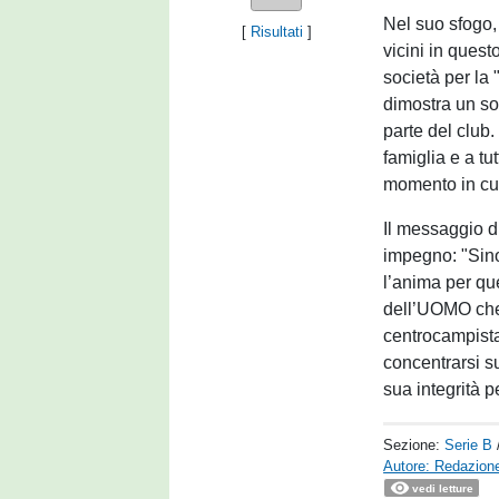
Nel suo sfogo,
[
Risultati
]
vicini in quest
società per la
dimostra un so
parte del club
famiglia e a tu
momento in cui
Il messaggio d
impegno: "Sin
l’anima per que
dell’UOMO che 
centrocampista
concentrarsi s
sua integrità p
Sezione:
Serie B
Autore: Redazione
vedi letture