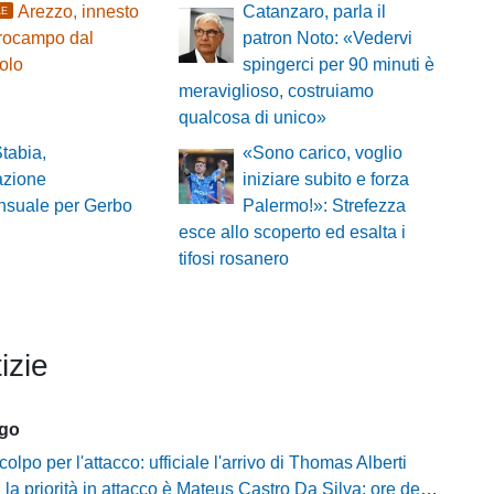
Arezzo, innesto
Catanzaro, parla il
LE
trocampo dal
patron Noto: «Vedervi
olo
spingerci per 90 minuti è
meraviglioso, costruiamo
qualcosa di unico»
tabia,
«Sono carico, voglio
azione
iniziare subito e forza
nsuale per Gerbo
Palermo!»: Strefezza
esce allo scoperto ed esalta i
tifosi rosanero
izie
ago
olpo per l'attacco: ufficiale l'arrivo di Thomas Alberti
riorità in attacco è Mateus Castro Da Silva: ore decisive per la fumata bianca