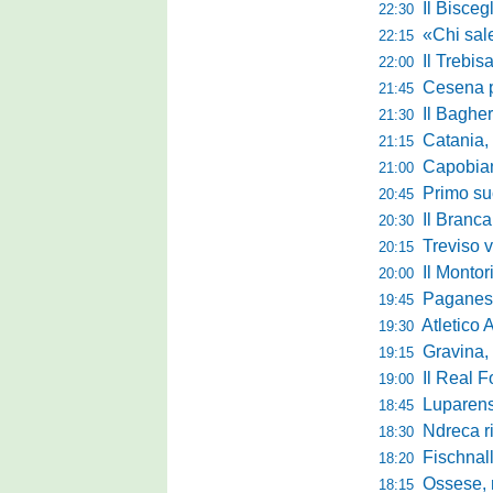
Il Bisceg
22:30
«Chi sale ade
22:15
Il Trebis
22:00
Cesena pront
21:45
Il Bagher
21:30
Catania, la 
21:15
Capobianco è
21:00
Primo succ
20:45
Il Brancal
20:30
Treviso vittori
20:15
Il Monto
20:00
Paganese di 
19:45
Atletico 
19:30
Gravina, parl
19:15
Il Real For
19:00
Luparense, p
18:45
Ndreca rin
18:30
Fischnaller-R
18:20
Ossese, mister C
18:15