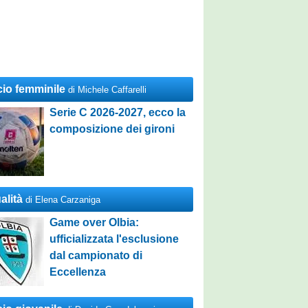
cio femminile
di Michele Caffarelli
Serie C 2026-2027, ecco la
composizione dei gironi
alità
di Elena Carzaniga
Game over Olbia:
ufficializzata l'esclusione
dal campionato di
Eccellenza