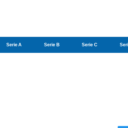
Serie A
Serie B
Serie C
Ser