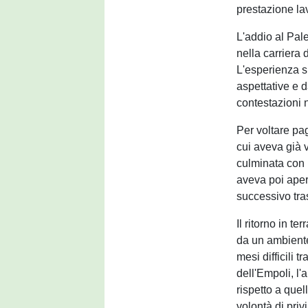
prestazione la
L'addio al Pal
nella carriera 
L'esperienza sic
aspettative e da
contestazioni n
Per voltare pag
cui aveva già 
culminata con 
aveva poi aper
successivo tras
Il ritorno in t
da un ambiente 
mesi difficili 
dell'Empoli, l'
rispetto a quel
volontà di priv