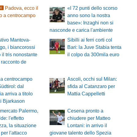
Padova, ecco il
«I 72 punti dello scorso
LE
zo a centrocampo
anno sono la nostra
base»: Inzaghi non si
nasconde e carica l'ambiente
stivo Mantova-
Sibilli ai ferri corti col
o, i biancorossi
Bari: la Juve Stabia tenta
 il tris nonostante
il colpo da 300mila euro
il racconto de
 a centrocampo
Ascoli, occhi sul Milan:
Südtirol: dal
sfida al Catanzaro per
a arriva a titolo
Mattia Cappelletti
ki Bjarkason
omercato Palermo,
Cesena pronto a
de: l'effetto
chiudere per Matteo
zza, la situazione
Lontani: in arrivo il
per l'attacco
giovane talento dello Spezia