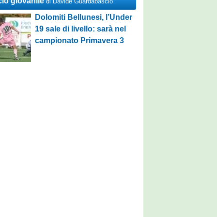
cio giovanile
di Davide Guardabascio
Dolomiti Bellunesi, l’Under
19 sale di livello: sarà nel
campionato Primavera 3