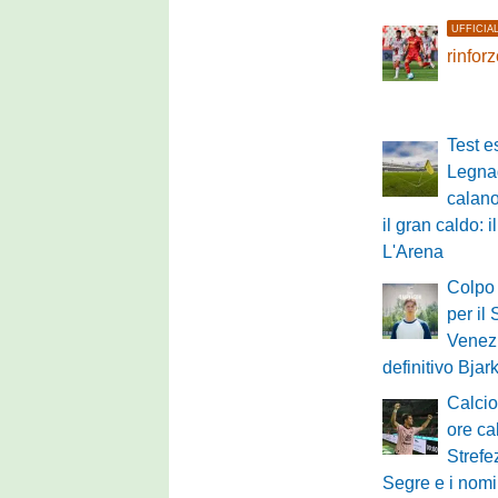
UFFICIA
rinfor
Test e
Legnag
calano
il gran caldo: 
L'Arena
Colpo
per il 
Venezi
definitivo Bjar
Calci
ore cal
Strefe
Segre e i nomi 