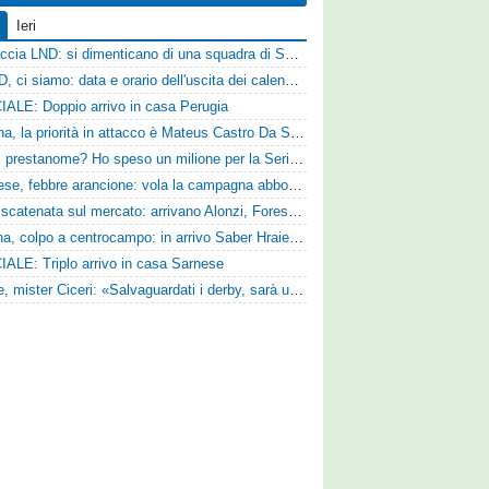
Ieri
Figuraccia LND: si dimenticano di una squadra di Serie D, è da rifare il programma Coppa Italia
Serie D, ci siamo: data e orario dell'uscita dei calendari ufficiali
IALE: Doppio arrivo in casa Perugia
Reggina, la priorità in attacco è Mateus Castro Da Silva: ore decisive per la fumata bianca
«Quali prestanome? Ho speso un milione per la Serie D»: Bandecchi rompe il silenzio sul futuro della Ternana
Pistoiese, febbre arancione: vola la campagna abbonamenti, superata quota 750 tessere
SPAL scatenata sul mercato: arrivano Alonzi, Foresta, Munaretto e Tobia
Ternana, colpo a centrocampo: in arrivo Saber Hraiech, per Scappini si attende l'accordo
IALE: Triplo arrivo in casa Sarnese
Varese, mister Ciceri: «Salvaguardati i derby, sarà un campionato avvincente»