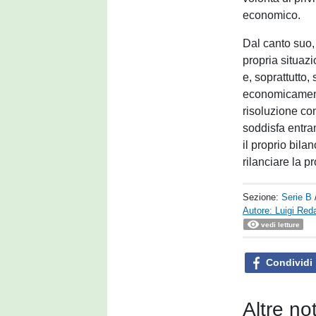
economico.
Dal canto suo,
propria situazi
e, soprattutto, 
economicamente
risoluzione co
soddisfa entram
il proprio bilan
rilanciare la p
Sezione:
Serie B
Autore: Luigi Reda
vedi letture
Condividi
Altre no