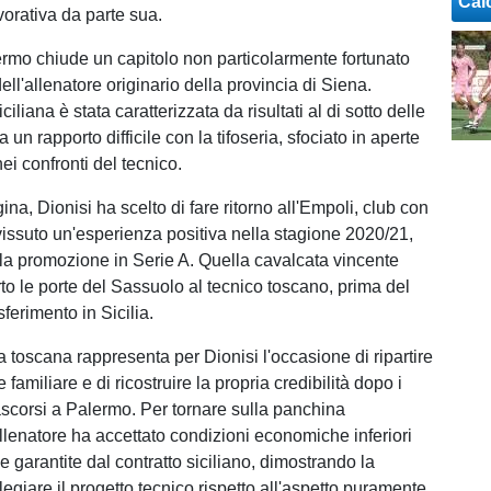
Cal
vorativa da parte sua.
ermo chiude un capitolo non particolarmente fortunato
dell'allenatore originario della provincia di Siena.
iliana è stata caratterizzata da risultati al di sotto delle
 un rapporto difficile con la tifoseria, sfociato in aperte
ei confronti del tecnico.
ina, Dionisi ha scelto di fare ritorno all'Empoli, club con
vissuto un'esperienza positiva nella stagione 2020/21,
la promozione in Serie A. Quella cavalcata vincente
to le porte del Sassuolo al tecnico toscano, prima del
ferimento in Sicilia.
erra toscana rappresenta per Dionisi l'occasione di ripartire
familiare e di ricostruire la propria credibilità dopo i
trascorsi a Palermo. Per tornare sulla panchina
allenatore ha accettato condizioni economiche inferiori
le garantite dal contratto siciliano, dimostrando la
ilegiare il progetto tecnico rispetto all'aspetto puramente