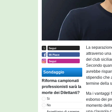
La separazione
Segui
attraverso una
Mi Piace
del club sicili
Segui
Secondo quanto 
avrebbe risparm
Sondaggio
stipendio che 
Riforma campionati
termine della s
professionisti sarà la
morte dei Dilettanti?
Ma i vantaggi f
Si
esborso dei pro
momento della 
No
una clausola c
Aspettiamo di saperne