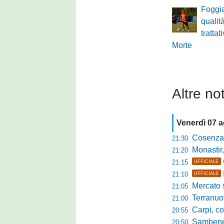
Foggia
qualità
trattat
Morte
Altre not
Venerdì 07 
Cosenza, duris
21:30
Monastir, avan
21:20
21:15
UFFICIALE
21:10
UFFICIALE
Mercato si
21:05
Terranuova Tr
21:00
Carpi, colpo 
20:55
Sambenedett
20:50