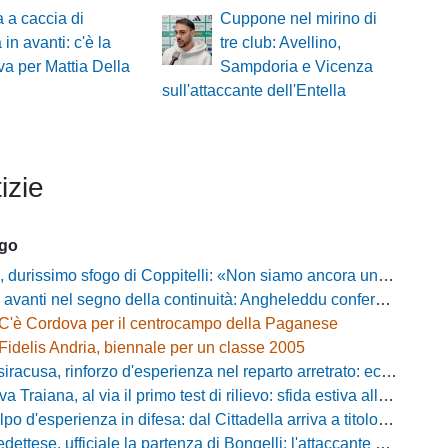
 a caccia di
Cuppone nel mirino di
 in avanti: c'è la
tre club: Avellino,
iva per Mattia Della
Sampdoria e Vicenza
sull'attaccante dell'Entella
izie
ago
simo sfogo di Coppitelli: «Non siamo ancora una squadra, ora serve tirare una riga!»
ti nel segno della continuità: Angheleddu confermato in panchina, in attacco arriva Loru
C'è Cordova per il centrocampo della Paganese
Fidelis Andria, biennale per un classe 2005
racusa, rinforzo d'esperienza nel reparto arretrato: ecco Orlando
aiana, al via il primo test di rilievo: sfida estiva allo Zecchini con il Grosseto
d'esperienza in difesa: dal Cittadella arriva a titolo definitivo Riccardo Gatti
ese, ufficiale la partenza di Bongelli: l'attaccante passa in Serie D