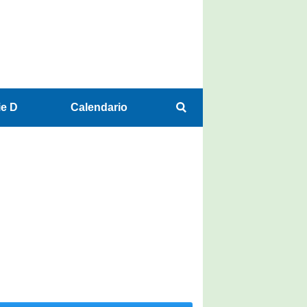
ie D
Calendario