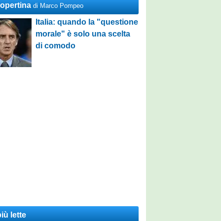
Copertina
di Marco Pompeo
Italia: quando la "questione
morale" è solo una scelta
di comodo
iù lette