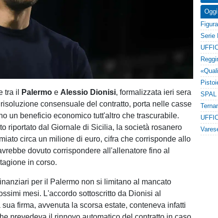
Oggi
UFFIC
 tra il
Palermo
e
Alessio Dionisi
, formalizzata ieri sera
 risoluzione consensuale del contratto, porta nelle casse
ano un beneficio economico tutt'altro che trascurabile.
UFFIC
riportato dal Giornale di Sicilia, la società rosanero
iato circa un milione di euro, cifra che corrisponde allo
avrebbe dovuto corrispondere all'allenatore fino al
tagione in corso.
inanziari per il Palermo non si limitano al mancato
ssimi mesi. L'accordo sottoscritto da Dionisi al
sua firma, avvenuta la scorsa estate, conteneva infatti
he prevedeva il rinnovo automatico del contratto in caso