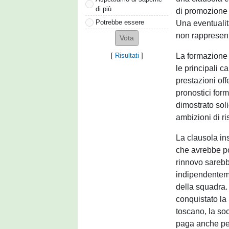
di più
di promozione 
Potrebbe essere
Una eventualit
non rappresent
La formazione s
[
Risultati
]
le principali c
prestazioni of
pronostici form
dimostrato soli
ambizioni di ri
La clausola ins
che avrebbe po
rinnovo sarebb
indipendenteme
della squadra.
conquistato la 
toscano, la soc
paga anche per