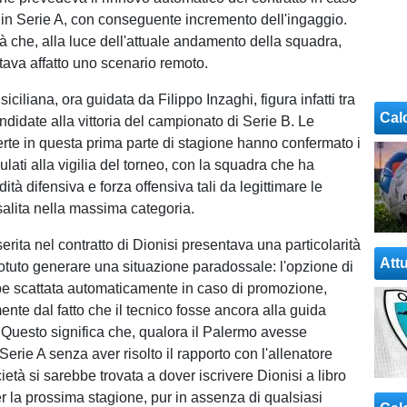
in Serie A, con conseguente incremento dell'ingaggio.
à che, alla luce dell'attuale andamento della squadra,
ava affatto uno scenario remoto.
iciliana, ora guidata da Filippo Inzaghi, figura infatti tra
Cal
andidate alla vittoria del campionato di Serie B. Le
ferte in questa prima parte di stagione hanno confermato i
ulati alla vigilia del torneo, con la squadra che ha
dità difensiva e forza offensiva tali da legittimare le
salita nella massima categoria.
erita nel contratto di Dionisi presentava una particolarità
Attu
tuto generare una situazione paradossale: l'opzione di
e scattata automaticamente in caso di promozione,
nte dal fatto che il tecnico fosse ancora alla guida
 Questo significa che, qualora il Palermo avesse
Serie A senza aver risolto il rapporto con l'allenatore
ietà si sarebbe trovata a dover iscrivere Dionisi a libro
 la prossima stagione, pur in assenza di qualsiasi