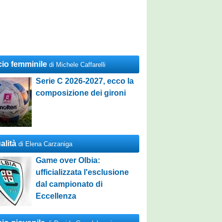
cio femminile
di Michele Caffarelli
Serie C 2026-2027, ecco la
composizione dei gironi
alità
di Elena Carzaniga
Game over Olbia:
ufficializzata l'esclusione
dal campionato di
Eccellenza