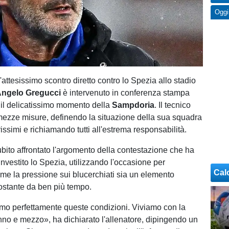
Oggi
ll'attesissimo scontro diretto contro lo Spezia allo stadio
ngelo Gregucci
è intervenuto in conferenza stampa
 il delicatissimo momento della
Sampdoria
. Il tecnico
ezze misure, definendo la situazione della sua squadra
issimi e richiamando tutti all'estrema responsabilità.
bito affrontato l'argomento della contestazione che ha
nvestito lo Spezia, utilizzando l'occasione per
Cal
ome la pressione sui blucerchiati sia un elemento
ostante da ben più tempo.
o perfettamente queste condizioni. Viviamo con la
no e mezzo», ha dichiarato l'allenatore, dipingendo un