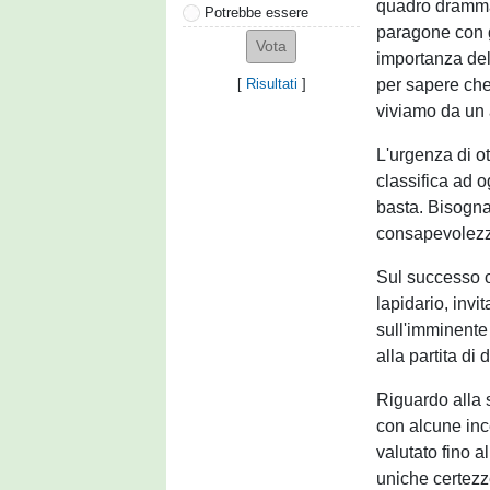
quadro drammat
Potrebbe essere
paragone con gl
importanza de
per sapere che 
[
Risultati
]
viviamo da un
L'urgenza di ot
classifica ad 
basta. Bisogna
consapevolezz
Sul successo o
lapidario, invi
sull'imminente
alla partita di 
Riguardo alla s
con alcune inc
valutato fino a
uniche certezz