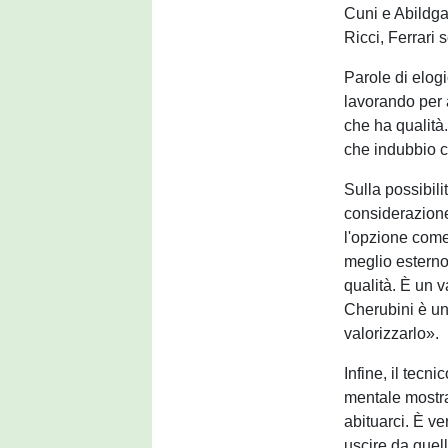
Cuni e Abildgaa
Ricci, Ferrari 
Parole di elogi
lavorando per 
che ha qualità
che indubbio c
Sulla possibili
considerazione
l'opzione come 
meglio esterno
qualità. È un 
Cherubini è un
valorizzarlo».
Infine, il tecn
mentale mostra
abituarci. È ve
uscire da quel