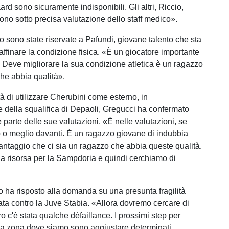
rd sono sicuramente indisponibili. Gli altri, Riccio,
sono sotto precisa valutazione dello staff medico».
o sono state riservate a Pafundi, giovane talento che sta
affinare la condizione fisica. «È un giocatore importante
. Deve migliorare la sua condizione atletica è un ragazzo
he abbia qualità».
tà di utilizzare Cherubini come esterno, in
 della squalifica di Depaoli, Gregucci ha confermato
parte delle sue valutazioni. «È nelle valutazioni, se
 o meglio davanti. È un ragazzo giovane di indubbia
vantaggio che ci sia un ragazzo che abbia queste qualità.
a risorsa per la Sampdoria e quindi cerchiamo di
ico ha risposto alla domanda su una presunta fragilità
ta contro la Juve Stabia. «Allora dovremo cercare di
ro c'è stata qualche défaillance. I prossimi step per
la zona dove siamo sono aggiustare determinati