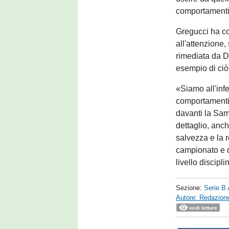
comportamenti 
Gregucci ha co
all'attenzione
rimediata da De
esempio di ci
«Siamo all'inf
comportamenti 
davanti la Sam
dettaglio, anche
salvezza e la 
campionato e d
livello discipli
Sezione:
Serie B
Autore: Redazione
vedi letture