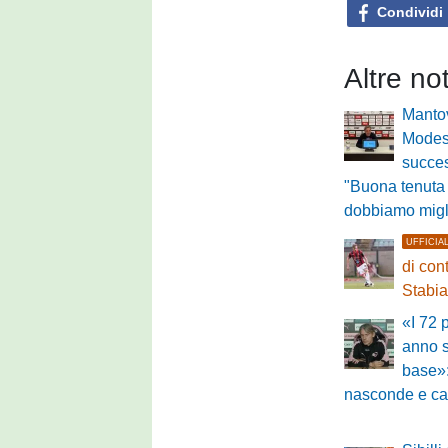
Condividi
Altre no
Mantov
Modest
succe
"Buona tenuta
dobbiamo migl
UFFICIA
di con
Stabi
«I 72 
anno s
base»:
nasconde e car