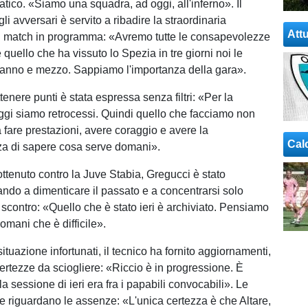
ico. «Siamo una squadra, ad oggi, all'inferno». Il
i avversari è servito a ribadire la straordinaria
Attu
l match in programma: «Avremo tutte le consapevolezze
quello che ha vissuto lo Spezia in tre giorni noi le
 anno e mezzo. Sappiamo l'importanza della gara».
tenere punti è stata espressa senza filtri: «Per la
oggi siamo retrocessi. Quindi quello che facciamo non
 fare prestazioni, avere coraggio e avere la
Cal
a di sapere cosa serve domani».
ttenuto contro la Juve Stabia, Gregucci è stato
tando a dimenticare il passato e a concentrarsi solo
 scontro: «Quello che è stato ieri è archiviato. Pensiamo
domani che è difficile».
ituazione infortunati, il tecnico ha fornito aggiornamenti,
ertezze da sciogliere: «Riccio è in progressione. È
lla sessione di ieri era fra i papabili convocabili». Le
e riguardano le assenze: «L'unica certezza è che Altare,