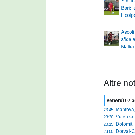
Sibilli 
Bari: 
il col
Ascoli
sfida 
Mattia
Altre not
Venerdì 07 
Mantova, parla 
23:45
Vicenza, mister 
23:30
Dolomiti Bellun
23:15
Dorval-Catan
23:00