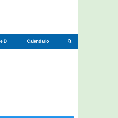
ie D
Calendario