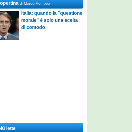
Copertina
di Marco Pompeo
Italia: quando la "questione
morale" è solo una scelta
di comodo
iù lette