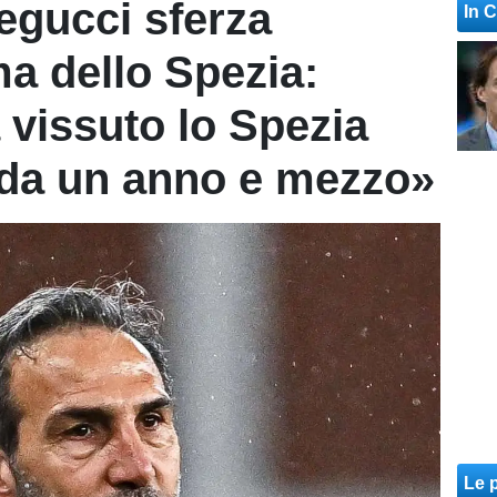
egucci sferza
In 
ma dello Spezia:
 vissuto lo Spezia
 da un anno e mezzo»
Le p