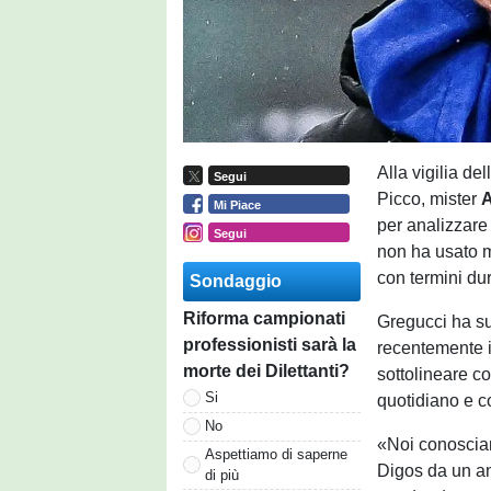
Alla vigilia de
Segui
Picco, mister
A
Mi Piace
per analizzare
Segui
non ha usato m
con termini dur
Sondaggio
Riforma campionati
Gregucci ha su
professionisti sarà la
recentemente i
morte dei Dilettanti?
sottolineare c
Si
quotidiano e c
No
«Noi conosciam
Aspettiamo di saperne
Digos da un an
di più