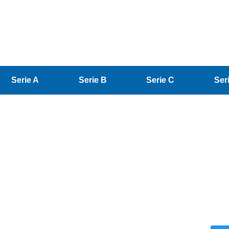
Serie A
Serie B
Serie C
Ser