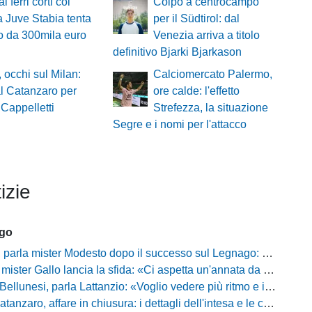
ai ferri corti col
Colpo a centrocampo
la Juve Stabia tenta
per il Südtirol: dal
po da 300mila euro
Venezia arriva a titolo
definitivo Bjarki Bjarkason
, occhi sul Milan:
Calciomercato Palermo,
al Catanzaro per
ore calde: l'effetto
 Cappelletti
Strefezza, la situazione
Segre e i nomi per l'attacco
izie
ago
mister Modesto dopo il successo sul Legnago: "Buona tenuta nervosa, ma dobbiamo migliorare"
Gallo lancia la sfida: «Ci aspetta un'annata da protagonisti in B, ma qui nessuno ha il posto fisso»
esi, parla Lattanzio: «Voglio vedere più ritmo e intensità, dobbiamo lasciare tutto sul campo»
zaro, affare in chiusura: i dettagli dell'intesa e le cifre dell'operazione