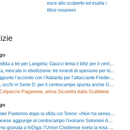
esce allo scoperto ed esalta i
tifosi rosanero
izie
ago
a a tre per Langella: Gaucci tenta il blitz per il centrocampista del Cosenza
rcato in ebollizione: tre innesti di spessore per lo scacchiere di Vinicio Espinal
unto l'accordo con l'Atalanta per l'attaccante Frederick Samuel Ndongue
cchi in Serie D: per il centrocampo spunta anche Gerardo Di Gilio
Colpaccio Paganese, arriva Sicurella dalla Scafatese
ago
Pastorino dopo la sfida col Torino: «Non ha senso chiudersi e fare le barricate»
ese aggiunge al centrocampo l'ivoriano Solomon Andrews Manu
granata a InDiga: l'Union Clodiense svela la rosa per la nuova annata