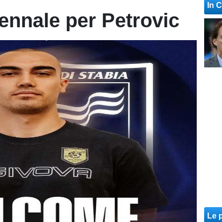
In 
iennale per Petrovic
Le p