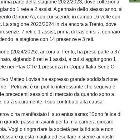
 prima parte della stagione 2022/2023, dove colleziona
glando 1 rete e 2 assist. A gennaio dello stesso anno, si
 Trento (Girone A), con cui scende in campo 16 volte con
st. La stagione 2023/2024 inizia ancora a Trento, dove
resenze, 7 reti e 1 assist, prima di trasferirsi a gennaio
udendo la stagione con 14 presenze e 3 reti.
ione (2024/2025), ancora a Trento, ha preso parte a 37
ato, siglando 6 reti e 1 assist, a cui si aggiungono 1
ete nei Play Off e 1 presenza in Coppa Italia Serie C.
portivo Matteo Lovisa ha espresso grande soddisfazione
one: "Petrovic è un profilo interessante che seguivo e
elle precedenti sessioni di mercato da quando sono a
 darà sicuramente il suo contributo alla causa".
rovic ha manifestato il suo entusiasmo: "Sono felice di
un grande passo in avanti per la mia carriera giocare
ia. Voglio ringraziare la società per la fiducia e non
indossare questa maglia ed esultare insieme ai nostri