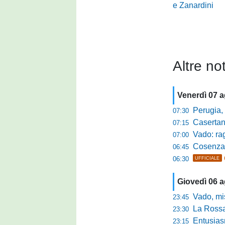
e Zanardini
Altre not
Venerdì 07 
Perugia, sfid
07:30
Casertana, me
07:15
Vado: raggi
07:00
Cosenza, o
06:45
06:30
UFFICIALE
Giovedì 06 
Vado, mister 
23:45
La Rossan
23:30
Entusiasmo 
23:15