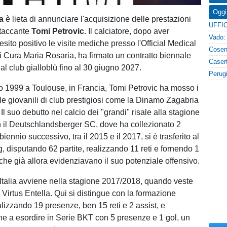
Oggi
a
è lieta di annunciare l'acquisizione delle prestazioni
ttaccante
Tomi Petrovic
. Il calciatore, dopo aver
sito positivo le visite mediche presso l'Official Medical
 Cura Maria Rosaria, ha firmato un contratto biennale
al club gialloblù fino al 30 giugno 2027.
o 1999 a Toulouse, in Francia, Tomi Petrovic ha mosso i
lle giovanili di club prestigiosi come la Dinamo Zagabria
 Il suo debutto nel calcio dei "grandi" risale alla stagione
 il Deutschlandsberger SC, dove ha collezionato 2
iennio successivo, tra il 2015 e il 2017, si è trasferito al
 disputando 62 partite, realizzando 11 reti e fornendo 1
che già allora evidenziavano il suo potenziale offensivo.
in Italia avviene nella stagione 2017/2018, quando veste
 Virtus Entella. Qui si distingue con la formazione
alizzando 19 presenze, ben 15 reti e 2 assist, e
e a esordire in Serie BKT con 5 presenze e 1 gol, un