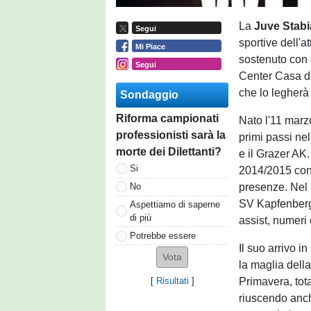
La
Juve Stabi
Segui
sportive dell'a
Mi Piace
sostenuto con e
Segui
Center Casa di
che lo legherà 
Sondaggio
Riforma campionati
Nato l'11 marz
professionisti sarà la
primi passi ne
morte dei Dilettanti?
e il Grazer AK.
Si
2014/2015 con
presenze. Nel b
No
SV Kapfenberg,
Aspettiamo di saperne
di più
assist, numeri 
Potrebbe essere
Il suo arrivo 
la maglia della
Primavera, tot
[
Risultati
]
riuscendo anch