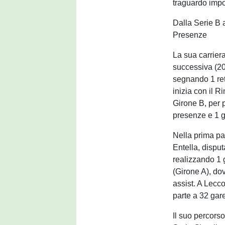
traguardo impo
Dalla Serie B 
Presenze
La sua carriera
successiva (20
segnando 1 ret
inizia con il 
Girone B, per p
presenze e 1 g
Nella prima par
Entella, disput
realizzando 1 
(Girone A), do
assist. A Lecc
parte a 32 gare
Il suo percors