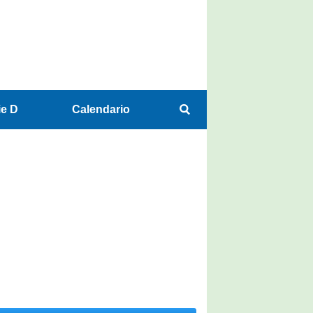
ie D
Calendario