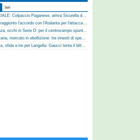
Ieri
UFFICIALE: Colpaccio Paganese, arriva Sicurella dalla Scafatese
Vado: raggiunto l'accordo con l'Atalanta per l'attaccante Frederick Samuel Ndongue
Cosenza, occhi in Serie D: per il centrocampo spunta anche Gerardo Di Gilio
Casertana, mercato in ebollizione: tre innesti di spessore per lo scacchiere di Vinicio Espinal
Perugia, sfida a tre per Langella: Gaucci tenta il blitz per il centrocampista del Cosenza