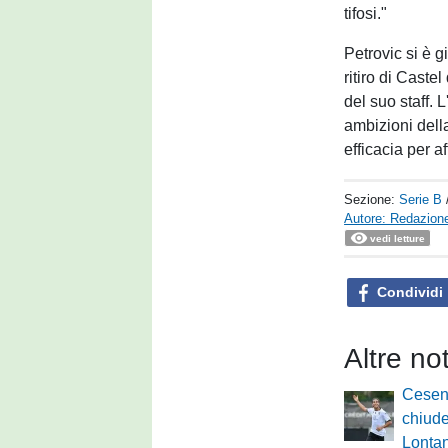
tifosi."
Petrovic si è g
ritiro di Caste
del suo staff. 
ambizioni dell
efficacia per a
Sezione:
Serie B
Autore: Redazione
vedi letture
Condividi
Altre no
Cesen
chiude
Lontani