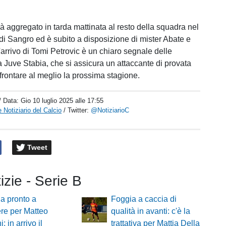
ià aggregato in tarda mattinata al resto della squadra nel
l di Sangro ed è subito a disposizione di mister Abate e
L'arrivo di Tomi Petrovic è un chiaro segnale delle
a Juve Stabia, che si assicura un attaccante di provata
ffrontare al meglio la prossima stagione.
/ Data:
Gio 10 luglio 2025 alle 17:55
 Notiziario del Calcio
/ Twitter:
@NotiziarioC
Tweet
tizie - Serie B
a pronto a
Foggia a caccia di
re per Matteo
qualità in avanti: c'è la
: in arrivo il
trattativa per Mattia Della