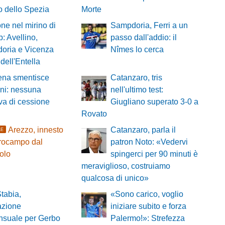
o dello Spezia
Morte
e nel mirino di
Sampdoria, Ferri a un
b: Avellino,
passo dall'addio: il
oria e Vicenza
Nîmes lo cerca
 dell'Entella
ena smentisce
Catanzaro, tris
ni: nessuna
nell'ultimo test:
tiva di cessione
Giugliano superato 3-0 a
Rovato
Arezzo, innesto
Catanzaro, parla il
LE
trocampo dal
patron Noto: «Vedervi
olo
spingerci per 90 minuti è
meraviglioso, costruiamo
qualcosa di unico»
tabia,
«Sono carico, voglio
azione
iniziare subito e forza
nsuale per Gerbo
Palermo!»: Strefezza