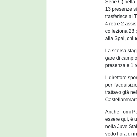
Serie C) nella
13 presenze si
trasferisce al
4 reti e 2 assi
colleziona 23 p
alla Spal, chi
La scorsa stag
gare di campion
presenza e 1 r
Il direttore s
per l'acquisizi
trattavo già n
Castellammare,
Anche Tomi Pet
essere qui, è 
nella Juve Stab
vedo l’ora di 