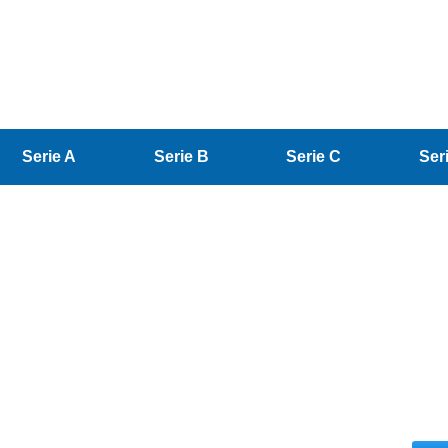
Serie A
Serie B
Serie C
Ser