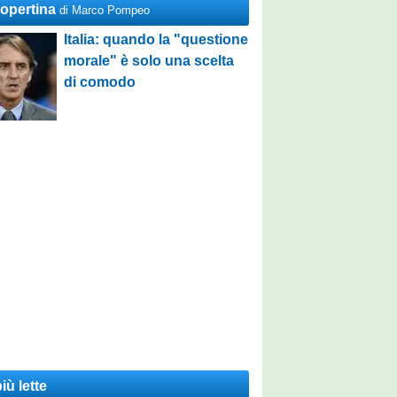
Copertina
di Marco Pompeo
Italia: quando la "questione
morale" è solo una scelta
di comodo
iù lette