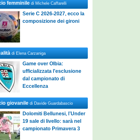
cio femminile
di Michele Caffarelli
Serie C 2026-2027, ecco la
composizione dei gironi
alità
di Elena Carzaniga
Game over Olbia:
ufficializzata l'esclusione
dal campionato di
Eccellenza
cio giovanile
di Davide Guardabascio
Dolomiti Bellunesi, l’Under
19 sale di livello: sarà nel
campionato Primavera 3