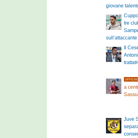
giovane talent
Cuppon
tre clu
Sampd
sull'attaccante
Il Ces
Antoni
tratta
UFFICIA
a cen
Sassu
Juve S
separ
conse